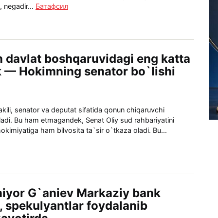
 negadir...
Батафсил
 davlat boshqaruvidagi eng katta
k — Hokimning senator bo`lishi
vakili, senator va deputat sifatida qonun chiqaruvchi
aladi. Bu ham etmagandek, Senat Oliy sud rahbariyatini
hokimiyatiga ham bilvosita ta`sir o`tkaza oladi. Bu...
iyor G`aniev Markaziy bank
 spekulyantlar foydalanib