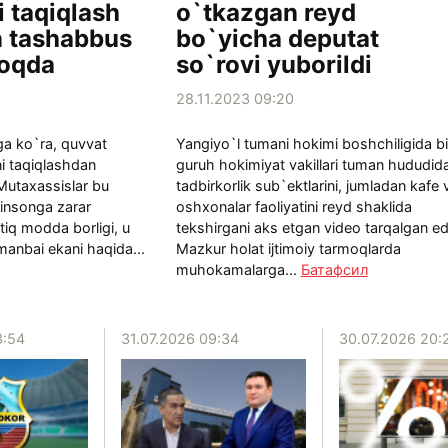
i taqiqlash
o`tkazgan reyd
n tashabbus
bo`yicha deputat
moqda
so`rovi yuborildi
28.11.2023 09:20
ga ko`ra, quvvat
Yangiyo`l tumani hokimi boshchiligida bi
i taqiqlashdan
guruh hokimiyat vakillari tuman hududid
utaxassislar bu
tadbirkorlik sub`ektlarini, jumladan kafe 
a insonga zarar
oshxonalar faoliyatini reyd shaklida
tiq modda borligi, u
tekshirgani aks etgan video tarqalgan ed
manbai ekani haqida...
Mazkur holat ijtimoiy tarmoqlarda
muhokamalarga...
Батафсил
3:54
31.07.2026 09:34
30.07.2026 20: