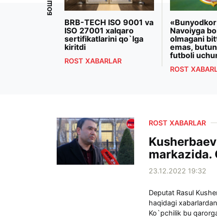
iyoeva
BRB-TECH ISO 9001 va
«Bunyodkor
rezidenti
ISO 27001 xalqaro
Navoiyga bo
 Makron
sertifikatlarini qo`lga
olmagani bit
ashdi
kiritdi
emas, butun
futboli uchu
RLAR
ROST XABARLAR
ROST XABAR
ROST XABARLAR
Kusherbaevn
markazida. 
23.12.2022 19:32
Deputat Rasul Kusher
haqidagi xabarlarda
Ko`pchilik bu qarorga 