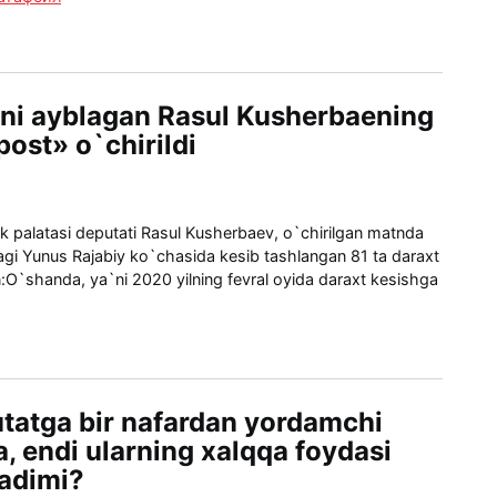
ni ayblagan Rasul Kusherbaening
post» o`chirildi
ik palatasi deputati Rasul Kusherbaev, o`chirilgan matnda
gi Yunus Rajabiy ko`chasida kesib tashlangan 81 ta daraxt
:O`shanda, ya`ni 2020 yilning fevral oyida daraxt kesishga
utatga bir nafardan yordamchi
a, endi ularning xalqqa foydasi
adimi?