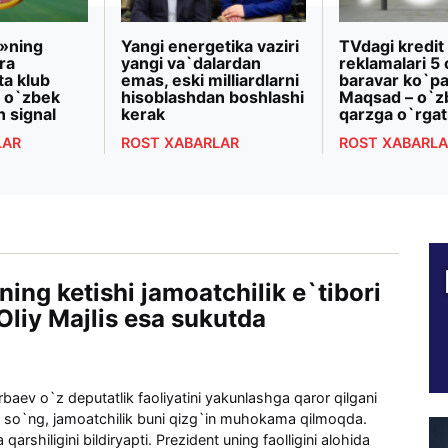
»ning
Yangi energetika vaziri
TVdagi kredit
ra
yangi va`dalardan
reklamalari 5 
ta klub
emas, eski milliardlarni
baravar ko`pa
 o`zbek
hisoblashdan boshlashi
Maqsad – o`z
n signal
kerak
qarzga o`rgat
LAR
ROST XABARLAR
ROST XABARLA
ing ketishi jamoatchilik e`tibori
Oliy Majlis esa sukutda
baev o`z deputatlik faoliyatini yakunlashga qaror qilgani
n so`ng, jamoatchilik buni qizg`in muhokama qilmoqda.
qarshiligini bildiryapti. Prezident uning faolligini alohida