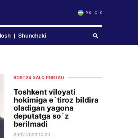
УЗ
O`Z
dosh
Shunchaki
ROST24 XALQ PORTALI
Toshkent viloyati
hokimiga e`tiroz bildira
oladigan yagona
deputatga so`z
berilmadi
29.12.2023 10:20