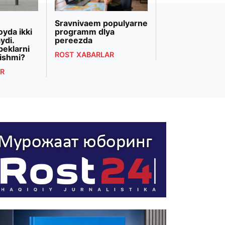
Sravnivaem populyarne
«Biznesni rivojl
oyda ikki
programm dlya
banki» Markazi
ydi.
pereezda
Osiyodagi eng 
beklarni
bank transform
ROST XABARLAR
ishmi?
deb topildi
R
ROST XABARLAR