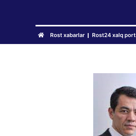
Rost xabarlar
Rost24 xalq port