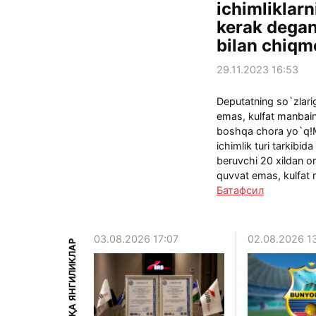
ichimliklarn
kerak dega
bilan chiq
29.11.2023 16:53
Deputatning so`zlari
emas, kulfat manbain
boshqa chora yo`q!M
ichimlik turi tarkibid
beruvchi 20 xildan or
quvvat emas, kulfat 
Батафсил
15:39
03.08.2026 17:07
02.08.2026 1
БОШҚА ЯНГИЛИКЛАР