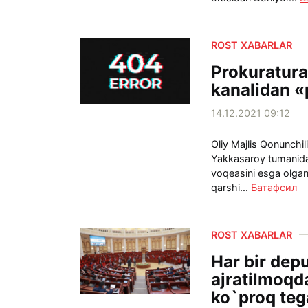
ROST XABARLAR
Prokuratura
kanalidan «
14.12.2021 09:12
Oliy Majlis Qonunchil
Yakkasaroy tumanida
voqeasini esga olgan
qarshi...
Батафсил
ROST XABARLAR
Har bir dep
ajratilmoqd
ko`proq teg