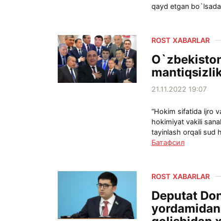
qayd etgan bo`lsada,
ROST XABARLAR
O`zbekiston
mantiqsizli
21.11.2022 19:07
“Hokim sifatida ijro 
hokimiyat vakili san
tayinlash orqali sud 
Батафсил
ROST XABARLAR
Deputat Don
yordamidan,