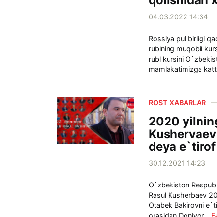
qolishidan 
04.03.2022 14:34
Rossiya pul birligi 
rublning muqobil kur
rubl kursini O`zbekis
mamlakatimizga katta
ROST XABARLAR
2020 yilnin
Kushervaev 
deya e`tirof
30.12.2021 14:23
O`zbekiston Respubli
Rasul Kusherbaev 2021
Otabek Bakirovni e`
orasidan Doniyor...
Б