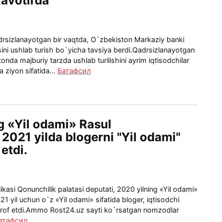
xavotirda
qadrsizlanayotgan bir vaqtda, O`zbekiston Markaziy banki
sini ushlab turish bo`yicha tavsiya berdi.Qadrsizlanayotgan
tonda majburiy tarzda ushlab turilishini ayrim iqtisodchilar
 ziyon sifatida...
Батафсил
g «Yil odami» Rasul
2021 yilda blogerni "Yil odami"
 etdi.
kasi Qonunchilik palatasi deputati, 2020 yilning «Yil odami»
 yil uchun o`z «Yil odami» sifatida bloger, iqtisodchi
tirof etdi.Ammo Rost24.uz sayti ko`rsatgan nomzodlar
атафсил