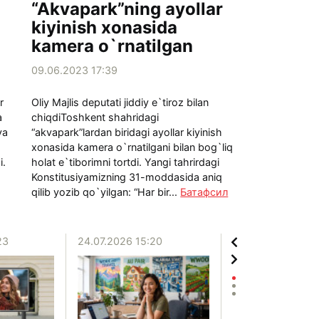
“Akvapark”ning ayollar
kiyinish xonasida
kamera o`rnatilgan
09.06.2023 17:39
r
Oliy Majlis deputati jiddiy e`tiroz bilan
a
chiqdiToshkent shahridagi
va
“akvapark”lardan biridagi ayollar kiyinish
xonasida kamera o`rnatilgani bilan bog`liq
i.
holat e`tiborimni tortdi. Yangi tahrirdagi
Konstitusiyamizning 31-moddasida aniq
qilib yozib qo`yilgan: “Har bir...
Батафсил
23
24.07.2026 15:20
20.07.2026 12:06