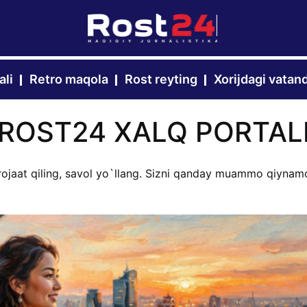
ali
Retro maqola
Rost reyting
Xorijdagi vatan
ROST24 XALQ PORTAL
rojaat qiling, savol yo`llang. Sizni qanday muammo qiynamo