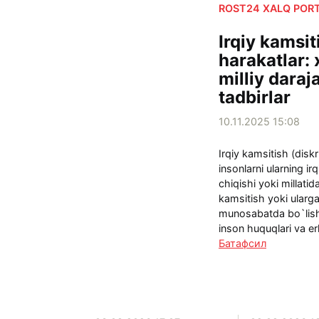
ROST24 XALQ PORT
Irqiy kamsit
harakatlar: 
milliy daraj
tadbirlar
10.11.2025 15:08
Irqiy kamsitish (disk
insonlarni ularning irqi
chiqishi yoki millati
kamsitish yoki ularg
munosabatda bo`lish
inson huquqlari va erki
Батафсил