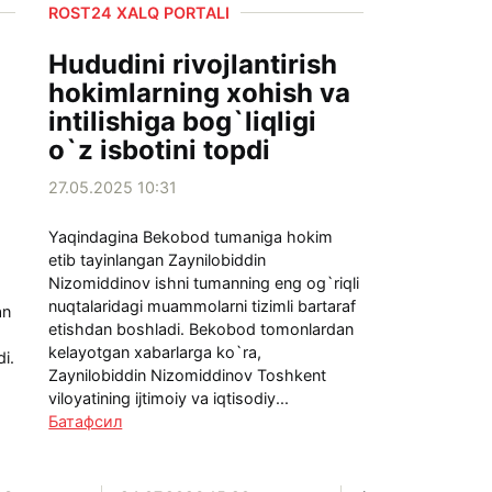
ROST24 XALQ PORTALI
Hududini rivojlantirish
hokimlarning xohish va
intilishiga bog`liqligi
o`z isbotini topdi
27.05.2025 10:31
Yaqindagina Bekobod tumaniga hokim
etib tayinlangan Zaynilobiddin
Nizomiddinov ishni tumanning eng og`riqli
nuqtalaridagi muammolarni tizimli bartaraf
an
etishdan boshladi. Bekobod tomonlardan
kelayotgan xabarlarga ko`ra,
di.
Zaynilobiddin Nizomiddinov Toshkent
viloyatining ijtimoiy va iqtisodiy...
Батафсил