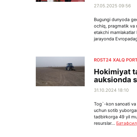
27.05.2025 09:56
Bugungi dunyoda geos
ochiq, pragmatik va 
etakchi mamlakatlar
jarayonda Evropadag
ROST24 XALQ PORT
Hokimiyat t
auksionda s
31.10.2024 18:10
Tog`-kon sanoati va 
uchun sotib yuborgan
tadbirkorga 49 yil mu
resurslar...
Батафсил