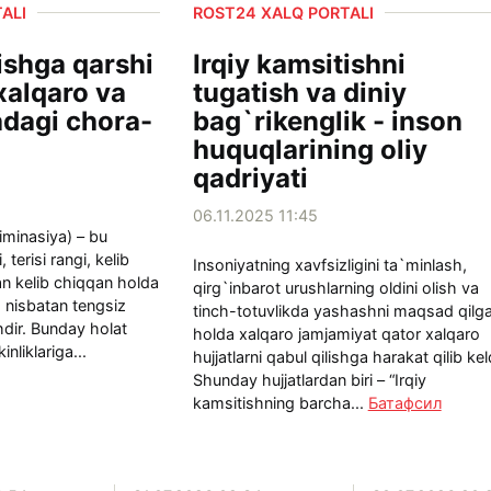
ALI
ROST24 XALQ PORTALI
ishga qarshi
Irqiy kamsitishni
xalqaro va
tugatish va diniy
adagi chora-
bag`rikenglik - inson
huquqlarining oliy
qadriyati
06.11.2025 11:45
riminasiya) – bu
, terisi rangi, kelib
Insoniyatning xavfsizligini ta`minlash,
dan kelib chiqqan holda
qirg`inbarot urushlarning oldini olish va
a nisbatan tengsiz
tinch-totuvlikda yashashni maqsad qilg
dir. Bunday holat
holda xalqaro jamjamiyat qator xalqaro
nliklariga...
hujjatlarni qabul qilishga harakat qilib kel
Shunday hujjatlardan biri – “Irqiy
kamsitishning barcha...
Батафсил