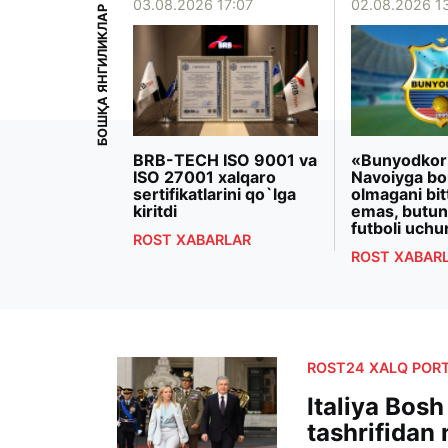
15:39
03.08.2026 17:07
02.08.2026 1
БОШҚА ЯНГИЛИКЛАР
iyoeva
BRB-TECH ISO 9001 va
«Bunyodkor
rezidenti
ISO 27001 xalqaro
Navoiyga bo
 Makron
sertifikatlarini qo`lga
olmagani bit
ashdi
kiritdi
emas, butun
futboli uchu
RLAR
ROST XABARLAR
ROST XABAR
ROST24 XALQ PORT
Italiya Bosh
tashrifidan