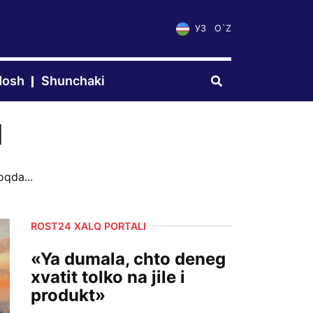
УЗ
O`Z
dosh
Shunchaki
I
qda...
ROST24 XALQ PORTALI
«Ya dumala, chto deneg
xvatit tolko na jile i
produkt»