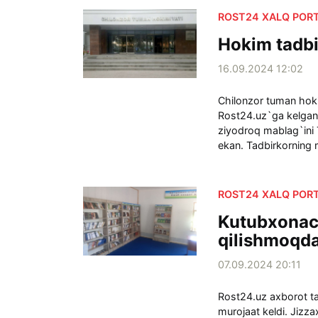
ROST24 XALQ PORT
Hokim tadbi
16.09.2024 12:02
Chilonzor tuman hoki
Rost24.uz`ga kelgan 
ziyodroq mablag`ini
ekan. Tadbirkorning 
ROST24 XALQ PORT
Kutubxonachi
qilishmoqd
07.09.2024 20:11
Rost24.uz axborot tah
murojaat keldi. Jizza