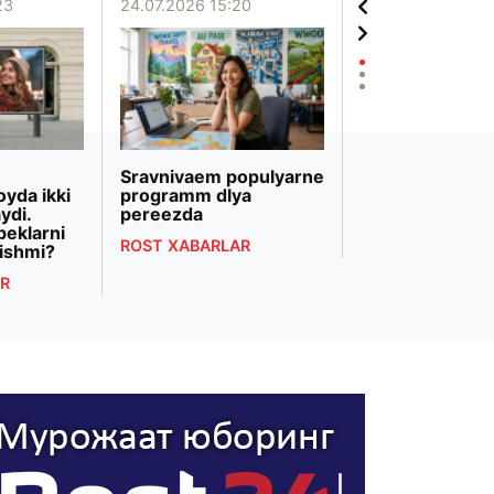
23
24.07.2026 15:20
20.07.2026 12:06
Sravnivaem populyarne
«Biznesni rivojl
oyda ikki
programm dlya
banki» Markazi
ydi.
pereezda
Osiyodagi eng 
beklarni
bank transform
ROST XABARLAR
ishmi?
deb topildi
R
ROST XABARLAR