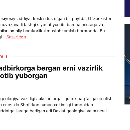
iyosiy ziddiyat keskin tus olgan bir paytda, O`zbekiston
muvozanatli tashqi siyosat yuritib, barcha mintaqa va
 bilan amaliy hamkorlikni mustahkamlab bormoqda. Bu
i...
Батафсил
ALI
adbirkorga bergan erni vazirlik
otib yuborgan
geologiya vazirligi auksion orqali qum-shag`al qazib olish
 er aslida Shofirkon tuman xokimligi tomonidan
ddatga ijaraga berilgan edi.Davlat geologiya va mineral