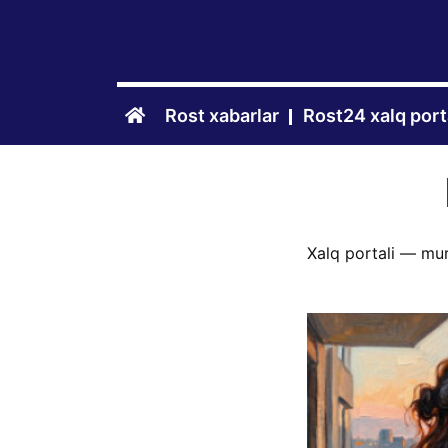
Rost xabarlar
Rost24 xalq port
Xalq portali — mu