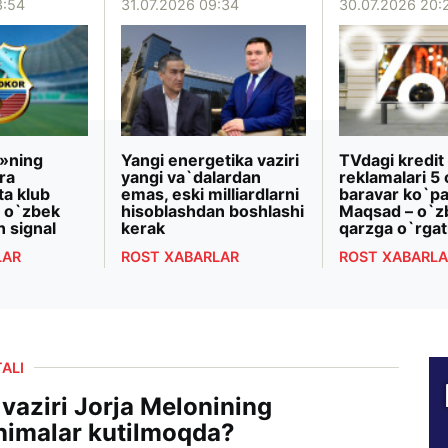
3:54
31.07.2026 09:34
30.07.2026 20:
»ning
Yangi energetika vaziri
TVdagi kredit
ra
yangi va`dalardan
reklamalari 5 
ta klub
emas, eski milliardlarni
baravar ko`pa
 o`zbek
hisoblashdan boshlashi
Maqsad – o`z
n signal
kerak
qarzga o`rgat
LAR
ROST XABARLAR
ROST XABARLA
ALI
 vaziri Jorja Melonining
 nimalar kutilmoqda?