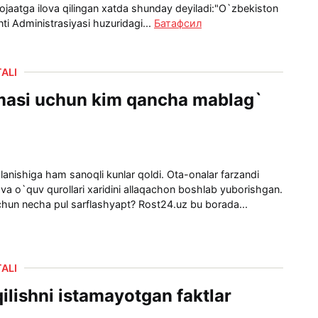
jaatga ilova qilingan xatda shunday deyiladi:"O`zbekiston
ti Administrasiyasi huzuridagi...
Батафсил
ALI
masi uchun kim qancha mablag`
lanishiga ham sanoqli kunlar qoldi. Ota-onalar farzandi
va o`quv qurollari xaridini allaqachon boshlab yuborishgan.
chun necha pul sarflashyapt? Rost24.uz bu borada...
ALI
qilishni istamayotgan faktlar