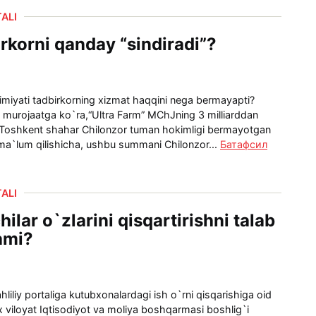
ALI
rkorni qanday “sindiradi”?
miyati tadbirkorning xizmat haqqini nega bermayapti?
murojaatga ko`ra,“Ultra Farm” MChJning 3 milliarddan
 Toshkent shahar Chilonzor tuman hokimligi bermayotgan
ma`lum qilishicha, ushbu summani Chilonzor...
Батафсил
ALI
lar o`zlarini qisqartirishni talab
ami?
liliy portaliga kutubxonalardagi ish o`rni qisqarishiga oid
x viloyat Iqtisodiyot va moliya boshqarmasi boshlig`i