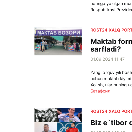
nomiga yozilgan muro
Respublikasi Preziden
ROST24 XALQ PORT
Maktab for
sarfladi?
01.09.2024 11:47
Yangi o`quv yili bosh
uchun maktab kiyimi 
Xo`sh, ular buning u
Батафсил
ROST24 XALQ PORT
Biz e`tibor 