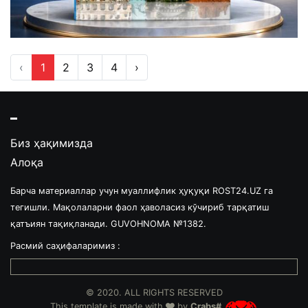
‹
1
2
3
4
›
Биз ҳақимизда
Алоқа
Барча материаллар учун муаллифлик ҳуқуқи ROST24.UZ га
тегишли. Мақолаларни фаол ҳаволасиз кўчириб тарқатиш
қатъиян тақиқланади. GUVOHNOMA №1382.
Расмий саҳифаларимиз :
© 2020. ALL RIGHTS RESERVED
This template is made with
by
Crabs#