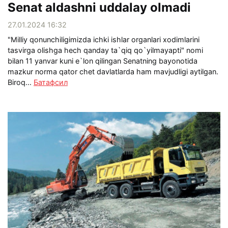
Senat aldashni uddalay olmadi
27.01.2024 16:32
"Milliy qonunchiligimizda ichki ishlar organlari xodimlarini
tasvirga olishga hech qanday ta`qiq qo`yilmayapti" nomi
bilan 11 yanvar kuni e`lon qilingan Senatning bayonotida
mazkur norma qator chet davlatlarda ham mavjudligi aytilgan.
Biroq...
Батафсил