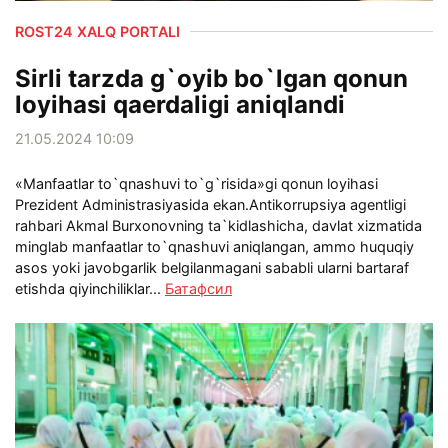
ROST24 XALQ PORTALI
Sirli tarzda g`oyib bo`lgan qonun
loyihasi qaerdaligi aniqlandi
21.05.2024 10:09
«Manfaatlar to`qnashuvi to`g`risida»gi qonun loyihasi
Prezident Administrasiyasida ekan.Antikorrupsiya agentligi
rahbari Akmal Burxonovning ta`kidlashicha, davlat xizmatida
minglab manfaatlar to`qnashuvi aniqlangan, ammo huquqiy
asos yoki javobgarlik belgilanmagani sababli ularni bartaraf
etishda qiyinchiliklar...
Батафсил