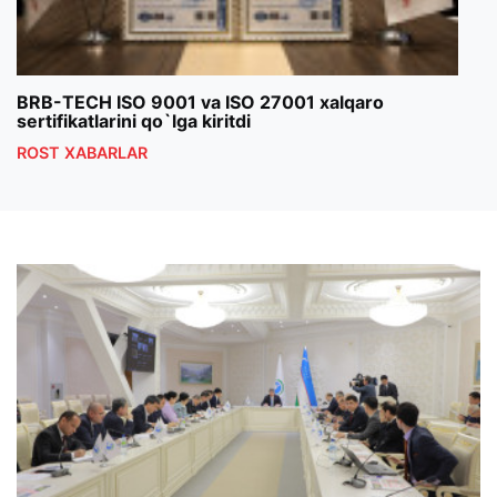
BRB-TECH ISO 9001 va ISO 27001 xalqaro
«Bun
sertifikatlarini qo`lga kiritdi
klub
ROST XABARLAR
ROS