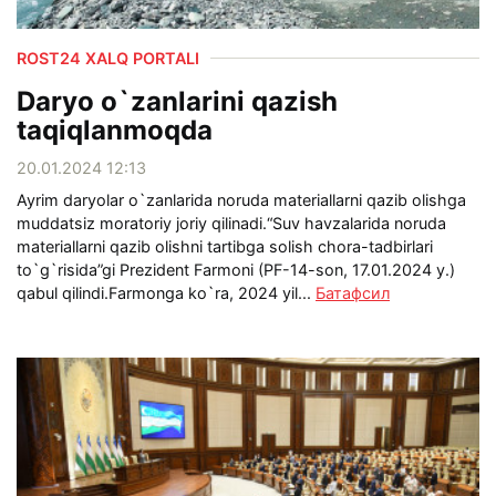
ROST24 XALQ PORTALI
Daryo o`zanlarini qazish
taqiqlanmoqda
20.01.2024 12:13
Ayrim daryolar o`zanlarida noruda materiallarni qazib olishga
muddatsiz moratoriy joriy qilinadi.“Suv havzalarida noruda
materiallarni qazib olishni tartibga solish chora-tadbirlari
to`g`risida”gi Prezident Farmoni (PF-14-son, 17.01.2024 y.)
qabul qilindi.Farmonga ko`ra, 2024 yil...
Батафсил