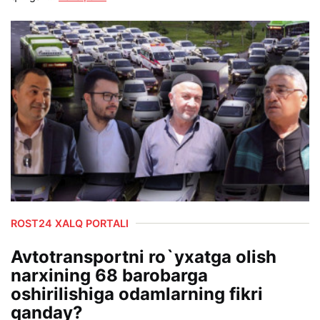
ROST24 XALQ PORTALI
Avtotransportni ro`yxatga olish
narxining 68 barobarga
oshirilishiga odamlarning fikri
qanday?