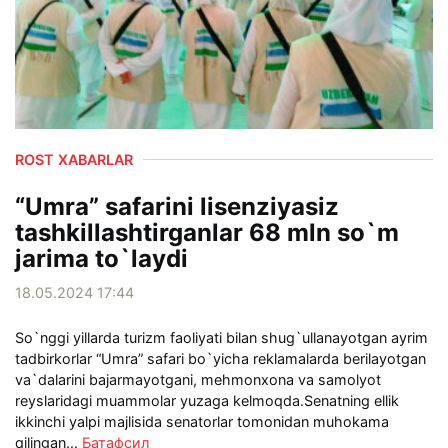
ROST XABARLAR
“Umra” safarini lisenziyasiz
tashkillashtirganlar 68 mln so`m
jarima to`laydi
18.05.2024 17:44
So`nggi yillarda turizm faoliyati bilan shug`ullanayotgan ayrim
tadbirkorlar “Umra” safari bo`yicha reklamalarda berilayotgan
va`dalarini bajarmayotgani, mehmonxona va samolyot
reyslaridagi muammolar yuzaga kelmoqda.Senatning ellik
ikkinchi yalpi majlisida senatorlar tomonidan muhokama
qilingan...
Батафсил