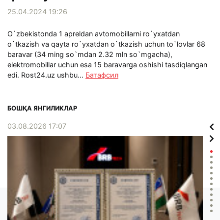
25.04.2024 19:26
O`zbekistonda 1 apreldan avtomobillarni ro`yxatdan
o`tkazish va qayta ro`yxatdan o`tkazish uchun to`lovlar 68
baravar (34 ming so`mdan 2.32 mln so`mgacha),
elektromobillar uchun esa 15 baravarga oshishi tasdiqlangan
edi. Rost24.uz ushbu...
Батафсил
БОШҚА ЯНГИЛИКЛАР
03.08.2026 17:07
02.0