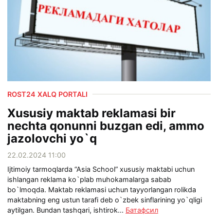
ROST24 XALQ PORTALI
Xususiy maktab reklamasi bir
nechta qonunni buzgan edi, ammo
jazolovchi yo`q
22.02.2024 11:00
Ijtimoiy tarmoqlarda “Asia School” xususiy maktabi uchun
ishlangan reklama ko`plab muhokamalarga sabab
bo`lmoqda. Maktab reklamasi uchun tayyorlangan rolikda
maktabning eng ustun tarafi deb o`zbek sinflarining yo`qligi
aytilgan. Bundan tashqari, ishtirok...
Батафсил