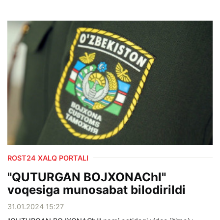
ROST24 XALQ PORTALI
"QUTURGAN BOJXONAChI"
voqesiga munosabat bilodirildi
31.01.2024 15:27