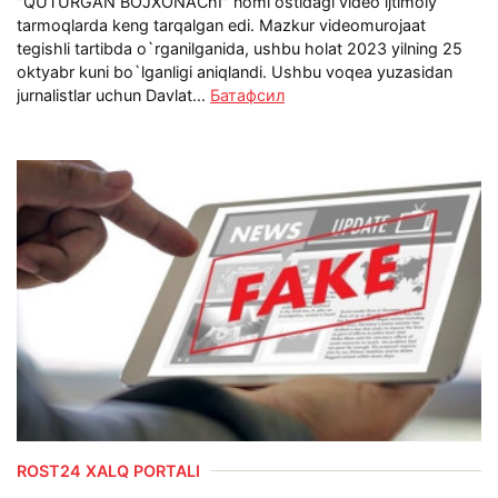
"QUTURGAN BOJXONAChI" nomi ostidagi video ijtimoiy
tarmoqlarda keng tarqalgan edi. Mazkur videomurojaat
tegishli tartibda o`rganilganida, ushbu holat 2023 yilning 25
oktyabr kuni bo`lganligi aniqlandi. Ushbu voqea yuzasidan
jurnalistlar uchun Davlat...
Батафсил
ROST24 XALQ PORTALI