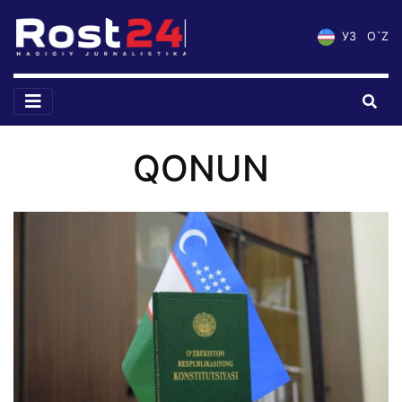
УЗ
O`Z
QONUN