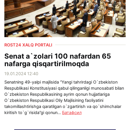
ROST24 XALQ PORTALI
Senat a`zolari 100 nafardan 65
nafarga qisqartirilmoqda
19.01.2024 12:40
Senatning 49-yalpi majlisida “Yangi tahrirdagi O`zbekiston
Respublikasi Konstitusiyasi qabul qilinganligi munosabati bilan
O`zbekiston Respublikasining ayrim qonun hujjatlariga
O`zbekiston Respublikasi Oliy Majlisining faoliyatini
takomillashtirishga qaratilgan o`zgartirish va qo`shimchalar
kiritish to`g`risida”gi qonun...
Батафсил