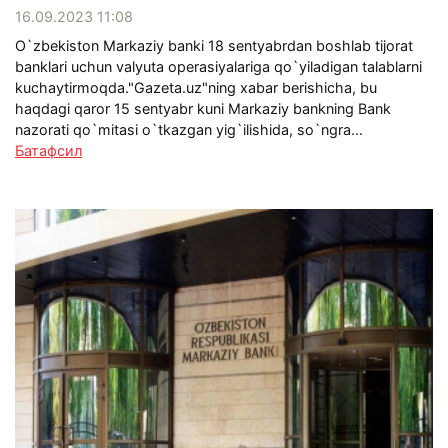
16.09.2023 11:08
O`zbekiston Markaziy banki 18 sentyabrdan boshlab tijorat
banklari uchun valyuta operasiyalariga qo`yiladigan talablarni
kuchaytirmoqda."Gazeta.uz"ning xabar berishicha, bu
haqdagi qaror 15 sentyabr kuni Markaziy bankning Bank
nazorati qo`mitasi o`tkazgan yig`ilishida, so`ngra...
Батафсил