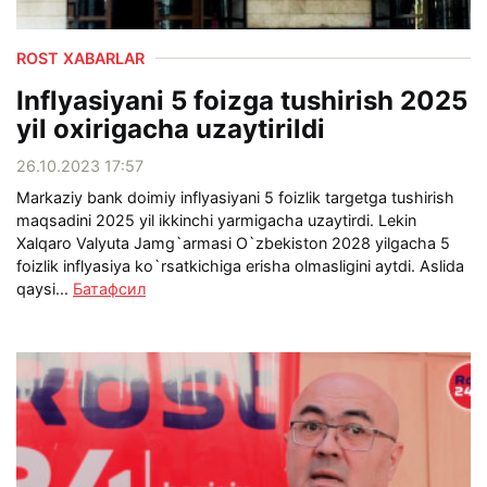
ROST XABARLAR
Inflyasiyani 5 foizga tushirish 2025
yil oxirigacha uzaytirildi
26.10.2023 17:57
Markaziy bank doimiy inflyasiyani 5 foizlik targetga tushirish
maqsadini 2025 yil ikkinchi yarmigacha uzaytirdi. Lekin
Xalqaro Valyuta Jamg`armasi O`zbekiston 2028 yilgacha 5
foizlik inflyasiya ko`rsatkichiga erisha olmasligini aytdi. Aslida
qaysi...
Батафсил