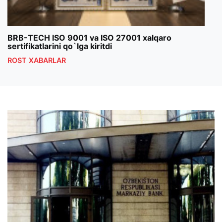
BRB-TECH ISO 9001 va ISO 27001 xalqaro
«Bun
sertifikatlarini qo`lga kiritdi
klub
ROST XABARLAR
ROS