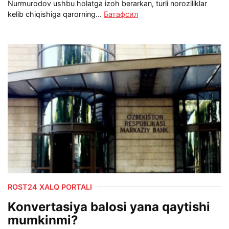
Nurmurodov ushbu holatga izoh berarkan, turli noroziliklar
kelib chiqishiga qarorning...
Батафсил
ROST24 XALQ PORTALI
Konvertasiya balosi yana qaytishi
mumkinmi?