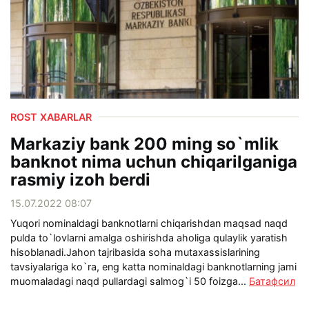
ROST XABARLAR
Markaziy bank 200 ming so`mlik
banknot nima uchun chiqarilganiga
rasmiy izoh berdi
15.07.2022 08:07
Yuqori nominaldagi banknotlarni chiqarishdan maqsad naqd
pulda to`lovlarni amalga oshirishda aholiga qulaylik yaratish
hisoblanadi.Jahon tajribasida soha mutaxassislarining
tavsiyalariga ko`ra, eng katta nominaldagi banknotlarning jami
muomaladagi naqd pullardagi salmog`i 50 foizga...
Батафсил