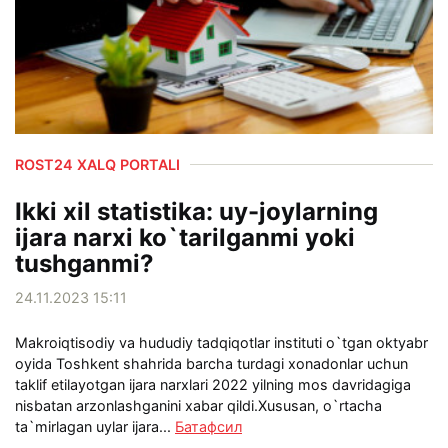
ROST24 XALQ PORTALI
Ikki xil statistika: uy-joylarning
ijara narxi ko`tarilganmi yoki
tushganmi?
24.11.2023 15:11
Makroiqtisodiy va hududiy tadqiqotlar instituti o`tgan oktyabr
oyida Toshkent shahrida barcha turdagi xonadonlar uchun
taklif etilayotgan ijara narxlari 2022 yilning mos davridagiga
nisbatan arzonlashganini xabar qildi.Xususan, o`rtacha
ta`mirlagan uylar ijara...
Батафсил