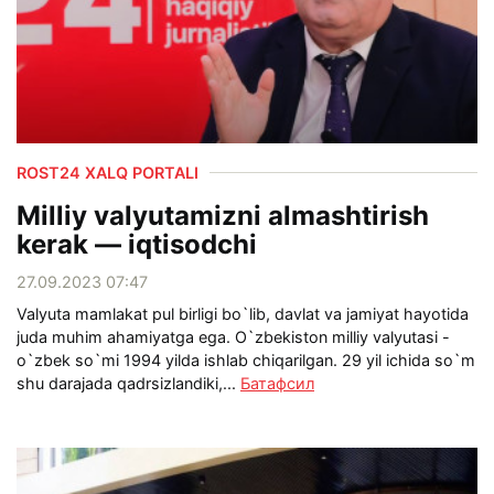
ROST24 XALQ PORTALI
Milliy valyutamizni almashtirish
kerak — iqtisodchi
27.09.2023 07:47
Valyuta mamlakat pul birligi bo`lib, davlat va jamiyat hayotida
juda muhim ahamiyatga ega. O`zbekiston milliy valyutasi -
o`zbek so`mi 1994 yilda ishlab chiqarilgan. 29 yil ichida so`m
shu darajada qadrsizlandiki,...
Батафсил