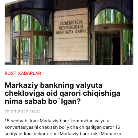
ROST XABARLAR
Markaziy bankning valyuta
chekloviga oid qarori chiqishiga
nima sabab bo`lgan?
19.09.2023 19:12
15 sentyabr kuni Markaziy bank tomonidan valyuta
konvertasiyasini cheklash bo`yicha chiqarilgan qaror 16
sentyabr kuni bekor qilindi.Markaziy bank raisi Mamarizo