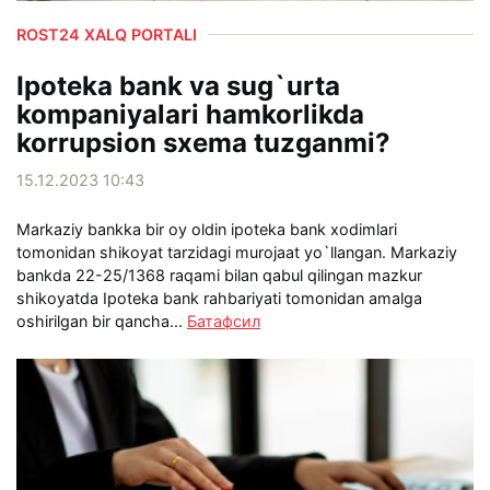
ROST24 XALQ PORTALI
Ipoteka bank va sug`urta
kompaniyalari hamkorlikda
korrupsion sxema tuzganmi?
15.12.2023 10:43
Markaziy bankka bir oy oldin ipoteka bank xodimlari
tomonidan shikoyat tarzidagi murojaat yo`llangan. Markaziy
bankda 22-25/1368 raqami bilan qabul qilingan mazkur
shikoyatda Ipoteka bank rahbariyati tomonidan amalga
oshirilgan bir qancha...
Батафсил