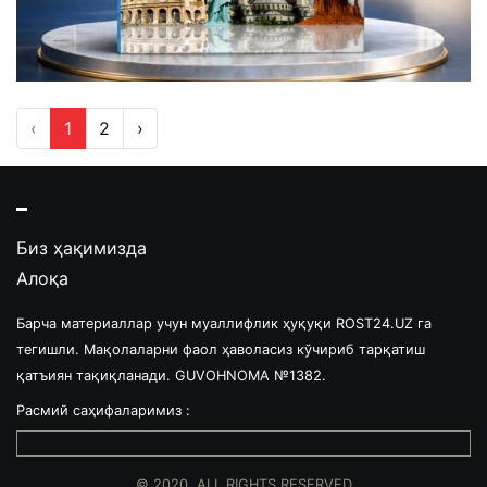
‹
1
2
›
Биз ҳақимизда
Алоқа
Барча материаллар учун муаллифлик ҳуқуқи ROST24.UZ га
тегишли. Мақолаларни фаол ҳаволасиз кўчириб тарқатиш
қатъиян тақиқланади. GUVOHNOMA №1382.
Расмий саҳифаларимиз :
© 2020. ALL RIGHTS RESERVED