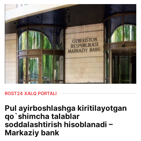
ROST24 XALQ PORTALI
Pul ayirboshlashga kiritilayotgan
qo`shimcha talablar
soddalashtirish hisoblanadi –
Markaziy bank