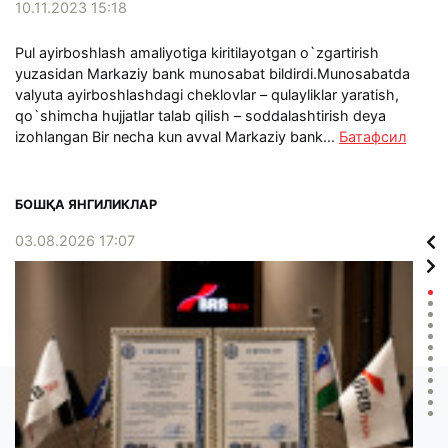
10.11.2023 15:18
Pul ayirboshlash amaliyotiga kiritilayotgan o`zgartirish
yuzasidan Markaziy bank munosabat bildirdi.Munosabatda
valyuta ayirboshlashdagi cheklovlar – qulayliklar yaratish,
qo`shimcha hujjatlar talab qilish – soddalashtirish deya
izohlangan Bir necha kun avval Markaziy bank...
Батафсил
БОШҚА ЯНГИЛИКЛАР
03.08.2026 17:07
02.0