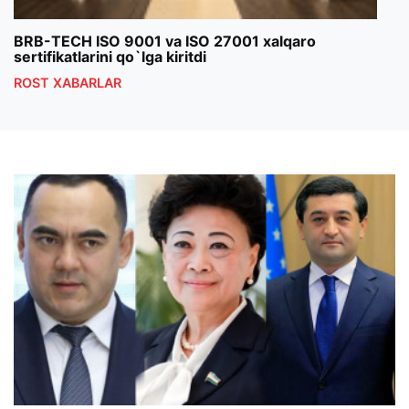
BRB-TECH ISO 9001 va ISO 27001 xalqaro
«Bun
sertifikatlarini qo`lga kiritdi
klub
ROST XABARLAR
ROS