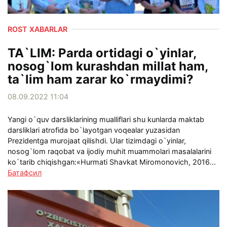
ROST XABARLAR
TA`LIM: Parda ortidagi o`yinlar,
nosog`lom kurashdan millat ham,
ta`lim ham zarar ko`rmaydimi?
08.09.2022 11:04
Yangi o`quv darsliklarining mualliflari shu kunlarda maktab
darsliklari atrofida bo`layotgan voqealar yuzasidan
Prezidentga murojaat qilishdi. Ular tizimdagi o`yinlar,
nosog`lom raqobat va ijodiy muhit muammolari masalalarini
ko`tarib chiqishgan:«Hurmati Shavkat Miromonovich, 2016...
Батафсил