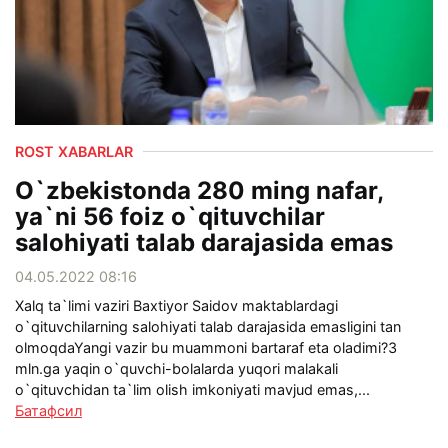
ROST XABARLAR
O`zbekistonda 280 ming nafar,
ya`ni 56 foiz o`qituvchilar
salohiyati talab darajasida emas
04.05.2022 08:16
Xalq ta`limi vaziri Baxtiyor Saidov maktablardagi
o`qituvchilarning salohiyati talab darajasida emasligini tan
olmoqdaYangi vazir bu muammoni bartaraf eta oladimi?3
mln.ga yaqin o`quvchi-bolalarda yuqori malakali
o`qituvchidan ta`lim olish imkoniyati mavjud emas,...
Батафсил