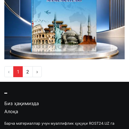
‹
1
2
›
Биз ҳақимизда
Алоқа
Барча материаллар учун муаллифлик ҳуқуқи ROST24.UZ га