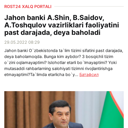
ROST24 XALQ PORTALI
Jahon banki A.Shin, B.Saidov,
A.Toshqulov vazirliklari faoliyatini
past darajada, deya baholadi
29.05.2022 08:29
Jahon banki O`zbekistonda ta`lim tizimi sifatini past darajada,
deya baholamoqda. Bunga kim aybdor? 3 bosqichli tizim
o`zini oqlamayaptimi? Islohotlar etarli bo`lmayaptimi? Yoki
mutasaddi rahbarlarning salohiyati tizimni rivojlantirishga
etmayaptimi?Ta`limda etarlicha bo`y...
Батафсил