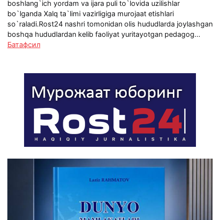
boshlang`ich yordam va ijara puli to`lovida uzilishlar
bo`lganda Xalq ta`limi vazirligiga murojaat etishlari
so`raladi.Rost24 nashri tomonidan olis hududlarda joylashgan
boshqa hududlardan kelib faoliyat yuritayotgan pedagog...
Батафсил