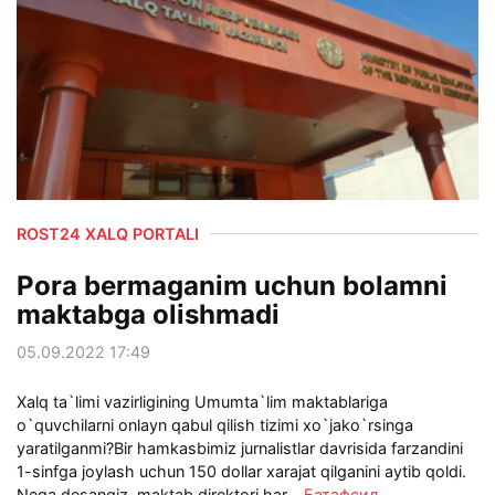
ROST24 XALQ PORTALI
Pora bermaganim uchun bolamni
maktabga olishmadi
05.09.2022 17:49
Xalq ta`limi vazirligining Umumta`lim maktablariga
o`quvchilarni onlayn qabul qilish tizimi xo`jako`rsinga
yaratilganmi?Bir hamkasbimiz jurnalistlar davrisida farzandini
1-sinfga joylash uchun 150 dollar xarajat qilganini aytib qoldi.
Nega desangiz, maktab direktori har...
Батафсил