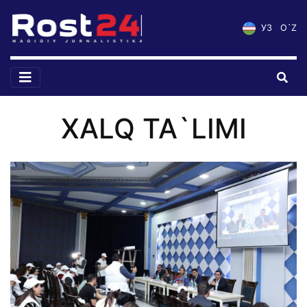
УЗ
O`Z
XALQ TA`LIMI