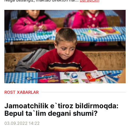
ROST XABARLAR
Jamoatchilik e`tiroz bildirmoqda:
Bepul ta`lim degani shumi?
03.09.2022 14:22