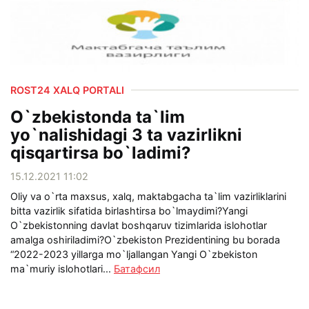
ROST24 XALQ PORTALI
O`zbekistonda ta`lim
yo`nalishidagi 3 ta vazirlikni
qisqartirsa bo`ladimi?
15.12.2021 11:02
Oliy va o`rta maxsus, xalq, maktabgacha ta`lim vazirliklarini
bitta vazirlik sifatida birlashtirsa bo`lmaydimi?Yangi
O`zbekistonning davlat boshqaruv tizimlarida islohotlar
amalga oshiriladimi?O`zbekiston Prezidentining bu borada
“2022-2023 yillarga mo`ljallangan Yangi O`zbekiston
ma`muriy islohotlari...
Батафсил