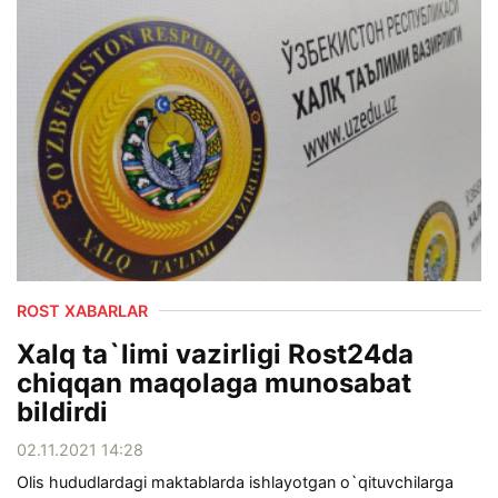
ROST XABARLAR
Xalq ta`limi vazirligi Rost24da
chiqqan maqolaga munosabat
bildirdi
02.11.2021 14:28
Olis hududlardagi maktablarda ishlayotgan o`qituvchilarga