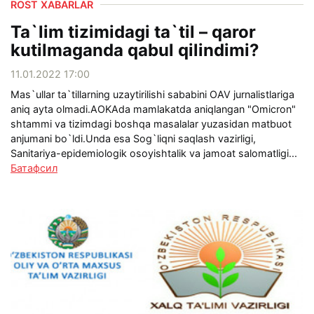
ROST XABARLAR
Ta`lim tizimidagi ta`til – qaror
kutilmaganda qabul qilindimi?
11.01.2022 17:00
Mas`ullar ta`tillarning uzaytirilishi sababini OAV jurnalistlariga
aniq ayta olmadi.AOKAda mamlakatda aniqlangan "Omicron"
shtammi va tizimdagi boshqa masalalar yuzasidan matbuot
anjumani bo`ldi.Unda esa Sog`liqni saqlash vazirligi,
Sanitariya-epidemiologik osoyishtalik va jamoat salomatligi...
Батафсил