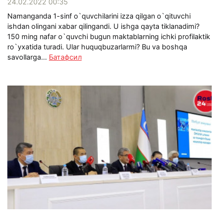
24.02.2022 00:35
Namanganda 1-sinf o`quvchilarini izza qilgan o`qituvchi
ishdan olingani xabar qilingandi. U ishga qayta tiklanadimi?
150 ming nafar o`quvchi bugun maktablarning ichki profilaktik
ro`yxatida turadi. Ular huquqbuzarlarmi? Bu va boshqa
savollarga...
Батафсил