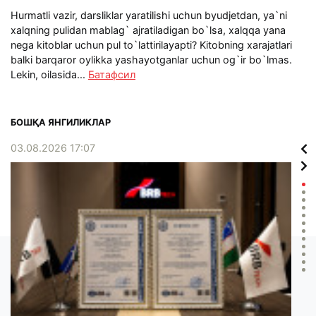
Hurmatli vazir, darsliklar yaratilishi uchun byudjetdan, ya`ni
xalqning pulidan mablag` ajratiladigan bo`lsa, xalqqa yana
nega kitoblar uchun pul to`lattirilayapti? Kitobning xarajatlari
balki barqaror oylikka yashayotganlar uchun og`ir bo`lmas.
Lekin, oilasida...
Батафсил
БОШҚА ЯНГИЛИКЛАР
03.08.2026 17:07
02.0