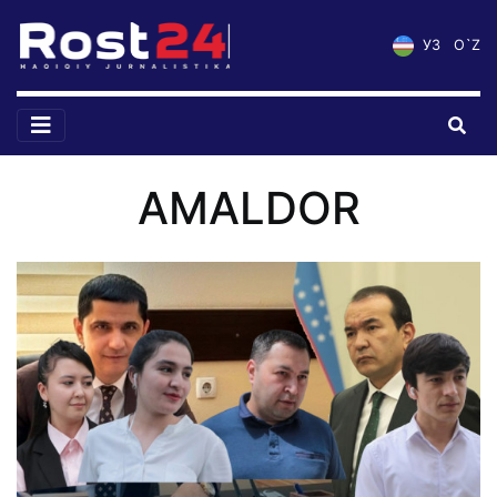
УЗ
O`Z
AMALDOR