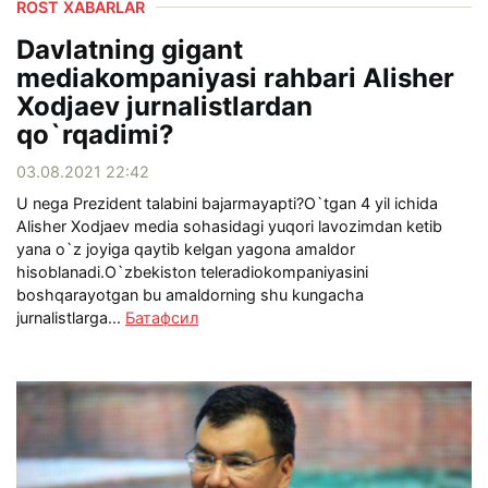
ROST XABARLAR
Davlatning gigant
mediakompaniyasi rahbari Alisher
Xodjaev jurnalistlardan
qo`rqadimi?
03.08.2021 22:42
U nega Prezident talabini bajarmayapti?O`tgan 4 yil ichida
Alisher Xodjaev media sohasidagi yuqori lavozimdan ketib
yana o`z joyiga qaytib kelgan yagona amaldor
hisoblanadi.O`zbekiston teleradiokompaniyasini
boshqarayotgan bu amaldorning shu kungacha
jurnalistlarga...
Батафсил