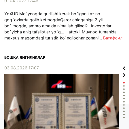
01.04.2022 17:46
YoXUD Mo`ynoqda qurilishi kerak bo`lgan kazino
qog`ozlarda qolib ketmoqdaQaror chiqqaniga 2 yil
bo`lmoqda, ammo amalda nima ish qilindi?.. Investorlar
bo`yicha aniq tafsilotlar yo`q... Hattoki, Muynoq tumanida
maxsus maqomdagi turistik-ko`ngilochar zonani...
Батафсил
БОШҚА ЯНГИЛИКЛАР
03.08.2026 17:07
02.0