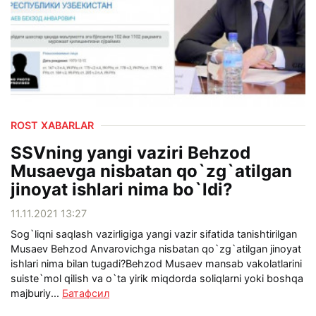
ROST XABARLAR
SSVning yangi vaziri Behzod
Musaevga nisbatan qo`zg`atilgan
jinoyat ishlari nima bo`ldi?
11.11.2021 13:27
Sog`liqni saqlash vazirligiga yangi vazir sifatida tanishtirilgan
Musaev Behzod Anvarovichga nisbatan qo`zg`atilgan jinoyat
ishlari nima bilan tugadi?Behzod Musaev mansab vakolatlarini
suiste`mol qilish va o`ta yirik miqdorda soliqlarni yoki boshqa
majburiy...
Батафсил