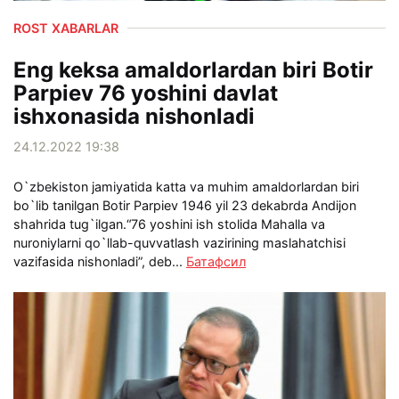
ROST XABARLAR
Eng keksa amaldorlardan biri Botir
Parpiev 76 yoshini davlat
ishxonasida nishonladi
24.12.2022 19:38
O`zbekiston jamiyatida katta va muhim amaldorlardan biri
bo`lib tanilgan Botir Parpiev 1946 yil 23 dekabrda Andijon
shahrida tug`ilgan.“76 yoshini ish stolida Mahalla va
nuroniylarni qo`llab-quvvatlash vazirining maslahatchisi
vazifasida nishonladi”, deb...
Батафсил