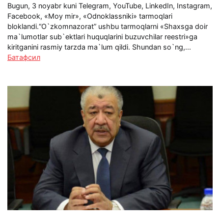
Bugun, 3 noyabr kuni Telegram, YouTube, LinkedIn, Instagram,
Facebook, «Moy mir», «Odnoklassniki» tarmoqlari
bloklandi.“O`zkomnazorat” ushbu tarmoqlarni «Shaxsga doir
ma`lumotlar sub`ektlari huquqlarini buzuvchilar reestri»ga
kiritganini rasmiy tarzda ma`lum qildi. Shundan so`ng,...
Батафсил