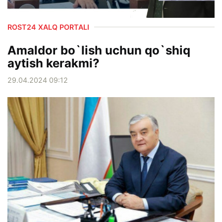
ROST24 XALQ PORTALI
Amaldor bo`lish uchun qo`shiq
aytish kerakmi?
29.04.2024 09:12