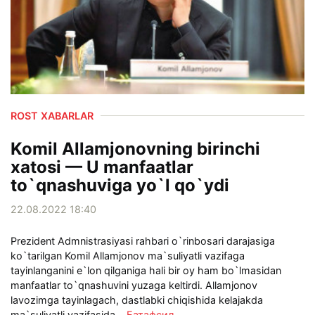
ROST XABARLAR
Komil Allamjonovning birinchi
xatosi — U manfaatlar
to`qnashuviga yo`l qo`ydi
22.08.2022 18:40
Prezident Admnistrasiyasi rahbari o`rinbosari darajasiga
ko`tarilgan Komil Allamjonov ma`suliyatli vazifaga
tayinlanganini e`lon qilganiga hali bir oy ham bo`lmasidan
manfaatlar to`qnashuvini yuzaga keltirdi. Allamjonov
lavozimga tayinlagach, dastlabki chiqishida kelajakda
ma`suliyatli vazifasida...
Батафсил