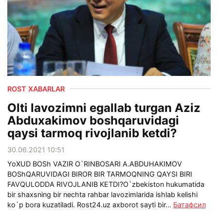
ROST XABARLAR
Olti lavozimni egallab turgan Aziz
Abduxakimov boshqaruvidagi
qaysi tarmoq rivojlanib ketdi?
30.06.2021 10:51
YoXUD BOSh VAZIR O`RINBOSARI A.ABDUHAKIMOV
BOShQARUVIDAGI BIROR BIR TARMOQNING QAYSI BIRI
FAVQULODDA RIVOJLANIB KETDI?O`zbekiston hukumatida
bir shaxsning bir nechta rahbar lavozimlarida ishlab kelishi
ko`p bora kuzatiladi. Rost24.uz axborot sayti bir...
Батафсил