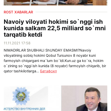
ROST XABARLAR
Navoiy viloyati hokimi so`nggi ish
kunida salkam 22,5 milliard so`mni
tarqatib ketdi
11.11.2021 17:58
NIMADIRLAR ShUBHALI ShUNDAY EMASMI?Navoiy
viloyatining sobiq hokimi Qobul Tursunov 8 noyabr kuni
farmoyish chiqargani ma`lum bo`ldi.Kun.uz ga ko`ra, hokim
o`zining so`nggi ish kunida (8 noyabr) farmoyish chiqarib, bir
qator tashkilotlarga...
Батафсил