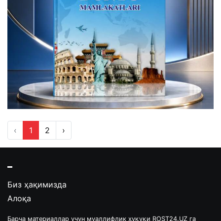
‹
1
2
›
Биз ҳақимизда
Алоқа
Барча материаллар учун муаллифлик ҳуқуқи ROST24.UZ га