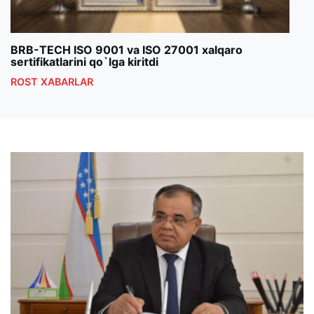
BRB-TECH ISO 9001 va ISO 27001 xalqaro
«Bun
sertifikatlarini qo`lga kiritdi
klub
ROST XABARLAR
ROS