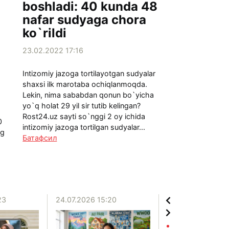
boshladi: 40 kunda 48
nafar sudyaga chora
ko`rildi
23.02.2022 17:16
Intizomiy jazoga tortilayotgan sudyalar
shaxsi ilk marotaba ochiqlanmoqda.
Lekin, nima sababdan qonun bo`yicha
yo`q holat 29 yil sir tutib kelingan?
Rost24.uz sayti so`nggi 2 oy ichida
0
intizomiy jazoga tortilgan sudyalar...
ng
Батафсил
23
24.07.2026 15:20
20.07.2026 12:06