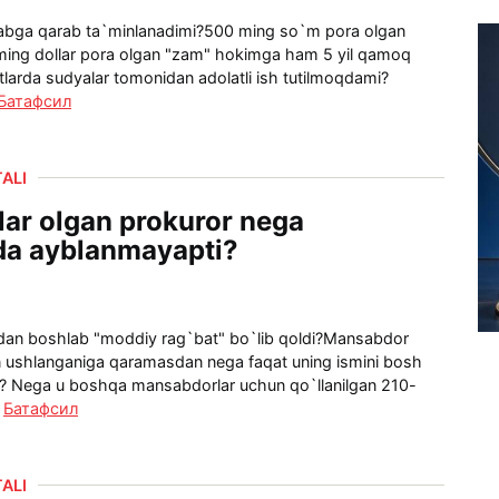
bga qarab ta`minlanadimi?500 ming so`m pora olgan
ming dollar pora olgan "zam" hokimga ham 5 yil qamoq
tlarda sudyalar tomonidan adolatli ish tutilmoqdami?
Батафсил
ALI
lar olgan prokuror nega
da ayblanmayapti?
dan boshlab "moddiy rag`bat" bo`lib qoldi? Mansabdor
lan ushlanganiga qaramasdan nega faqat uning ismini bosh
gan? Nega u boshqa mansabdorlar uchun qo`llanilgan 210-
.
Батафсил
ALI