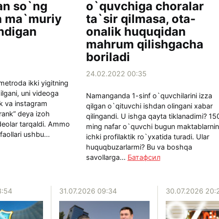
dan so`ng
o`quvchiga choralar
a ma`muriy
ta`sir qilmasa, ota-
andigan
onalik huquqidan
mahrum qilishgacha
boriladi
24.02.2022 00:35
metroda ikki yigitning
ilgani, uni videoga
Namanganda 1-sinf o`quvchilarini izza
ok va instagram
qilgan o`qituvchi ishdan olingani xabar
Prank” deya izoh
qilingandi. U ishga qayta tiklanadimi? 15
deolar tarqaldi. Ammo
ming nafar o`quvchi bugun maktablarni
aollari ushbu...
ichki profilaktik ro`yxatida turadi. Ular
huquqbuzarlarmi? Bu va boshqa
savollarga...
Батафсил
3:54
31.07.2026 09:34
30.07.2026 20: