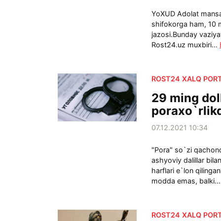
YoXUD Adolat mansa
shifokorga ham, 10 
jazosi.Bunday vaziya
Rost24.uz muxbiri...
ROST24 XALQ PORT
29 ming dol
poraxo`rlik
07.12.2021 10:34
"Pora" so`zi qachon
ashyoviy dalillar bi
harflari e`lon qilin
modda emas, balki..
ROST24 XALQ PORT