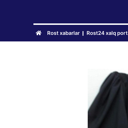
Rost xabarlar
Rost24 xalq port