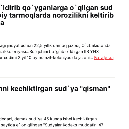
o`ldirib qo`yganlarga o`qilgan sud
iy tarmoqlarda norozilikni keltirib
da
i jinoyat uchun 22,5 yillik qamoq jazosi, O`zbekistonda
nzil-koloniyasi...Soliqchini bo`g`ib o`ldirgan IIB YHX
r xodimi 2 yil 10 oy manzil-koloniyasida jazoni...
Батафсил
hni kechiktirgan sud`ya "qisman"
degani, demak sud`ya 45 kunga ishni kechiktirgan
saytida e`lon qilingan "Sudyalar Kodeks muddatini 47