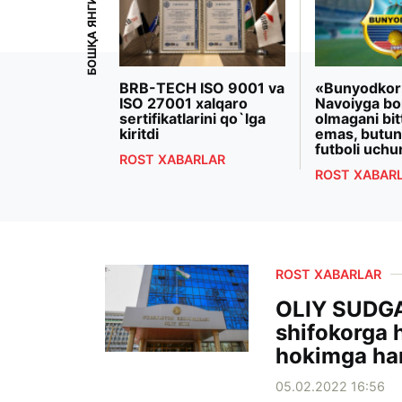
БОШҚА ЯНГИЛИКЛАР
iyoeva
BRB-TECH ISO 9001 va
«Bunyodkor
rezidenti
ISO 27001 xalqaro
Navoiyga bo
 Makron
sertifikatlarini qo`lga
olmagani bit
ashdi
kiritdi
emas, butun
futboli uchu
RLAR
ROST XABARLAR
ROST XABAR
ROST XABARLAR
OLIY SUDGA
shifokorga 
hokimga ha
05.02.2022 16:56