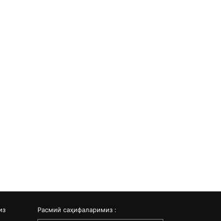
из
Расмий саҳифаларимиз :