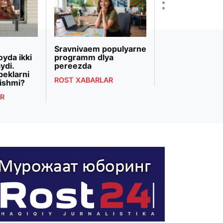
Sravnivaem populyarne
«Biznesni rivojl
oyda ikki
programm dlya
banki» Markazi
ydi.
pereezda
Osiyodagi eng 
beklarni
bank transform
ROST XABARLAR
ishmi?
deb topildi
R
ROST XABARLAR