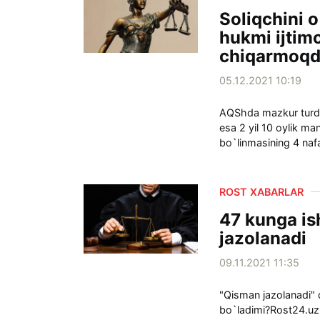
Soliqchini 
hukmi ijtimo
chiqarmoq
05.12.2021 10:19
AQShda mazkur turdag
esa 2 yil 10 oylik ma
bo`linmasining 4 nafa
ROST XABARLAR
47 kunga is
jazolanadi
09.11.2021 11:35
"Qisman jazolanadi" 
bo`ladimi?Rost24.uz 