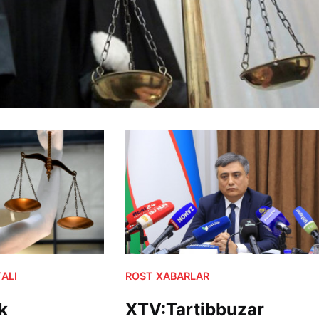
ALI
ROST XABARLAR
k
XTV:Tartibbuzar