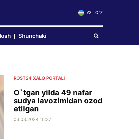
УЗ
O`Z
dosh
Shunchaki
ROST24 XALQ PORTALI
O`tgan yilda 49 nafar
sudya lavozimidan ozod
etilgan
03.03.2024 10:37