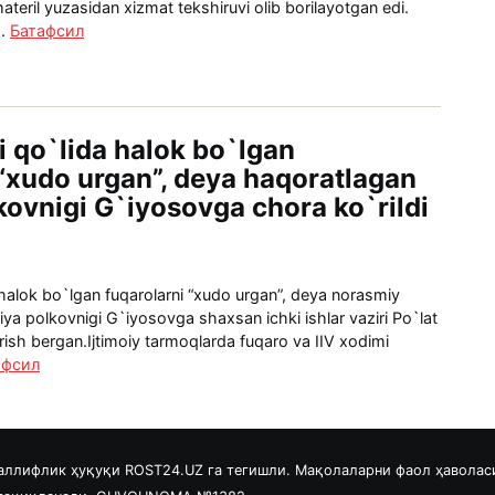
teril yuzasidan xizmat tekshiruvi olib borilayotgan edi.
..
Батафсил
i qo`lida halok bo`lgan
 “xudo urgan”, deya haqoratlagan
lkovnigi G`iyosovga chora ko`rildi
 halok bo`lgan fuqarolarni “xudo urgan”, deya norasmiy
ya polkovnigi G`iyosovga shaxsan ichki ishlar vaziri Po`lat
ish bergan.Ijtimoiy tarmoqlarda fuqaro va IIV xodimi
афсил
аллифлик ҳуқуқи ROST24.UZ га тегишли. Мақолаларни фаол ҳаволас