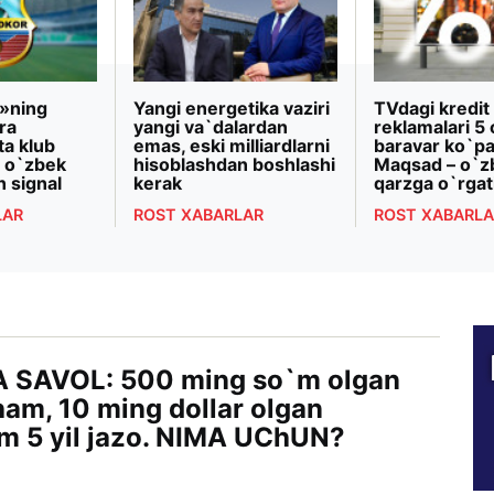
»ning
Yangi energetika vaziri
TVdagi kredit
ra
yangi va`dalardan
reklamalari 5 
ta klub
emas, eski milliardlarni
baravar ko`pa
 o`zbek
hisoblashdan boshlashi
Maqsad – o`z
n signal
kerak
qarzga o`rgat
LAR
ROST XABARLAR
ROST XABARLA
 SAVOL: 500 ming so`m olgan
ham, 10 ming dollar olgan
m 5 yil jazo. NIMA UChUN?