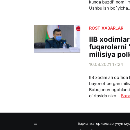
kunga buzdi" nomli ma
Ushbu ish bo`yicha.
ROST XABARLAR
IIB xodimlar
fuqarolarni
milisiya po
10.08.2021 17:24
IIB xodimlari qo`lida
bayonot bergan milisi
Bobojonov ogohlantir
o`rtasida nizo...
Бат
Барча материаллар учун му