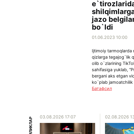
e`tirozlari
shilqimlarg
jazo belgil
bo`ldi
01.06.2023 10:00
Ijtimoiy tarmoqlarda 
qizlarga tegajog`lik q
olib o`zlarining TikT
sahifasiga yuklab, “
bergani aks etgan vi
ko`plab jamoatchilik f
Батафсил
15:39
03.08.2026 17:07
02.08.2026 1