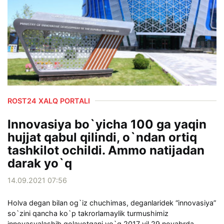
ROST24 XALQ PORTALI
Innovasiya bo`yicha 100 ga yaqin
hujjat qabul qilindi, o`ndan ortiq
tashkilot ochildi. Ammo natijadan
darak yo`q
14.09.2021 07:56
Holva degan bilan og`iz chuchimas, deganlaridek “innovasiya”
so`zini qancha ko`p takrorlamaylik turmushimiz
innovasyalashib qolayotgani yo`q.2017 yil 29 noyabrda