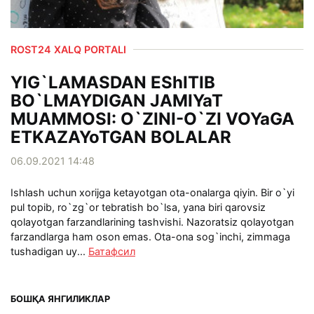
ROST24 XALQ PORTALI
YIG`LAMASDAN EShITIB
BO`LMAYDIGAN JAMIYaT
MUAMMOSI: O`ZINI-O`ZI VOYaGA
ETKAZAYoTGAN BOLALAR
06.09.2021 14:48
Ishlash uchun xorijga ketayotgan ota-onalarga qiyin. Bir o`yi
pul topib, ro`zg`or tebratish bo`lsa, yana biri qarovsiz
qolayotgan farzandlarining tashvishi. Nazoratsiz qolayotgan
farzandlarga ham oson emas. Ota-ona sog`inchi, zimmaga
tushadigan uy...
Батафсил
БОШҚА ЯНГИЛИКЛАР