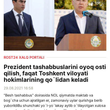
ROST24 XALQ PORTALI
Prezident tashabbuslarini oyoq osti
qilish, faqat Toshkent viloyati
hokimlarining qo`lidan keladi
29.08.2021 16:58
"Besh tashabbus" doirasida NOL qiymatda maktab va
bog`cha uchun ajratilgan er, zamonaviy uylar qurishga berib
yuborildiBu shunchaki yo`l-yo`lakay aytib o`tilayotgan xulosa