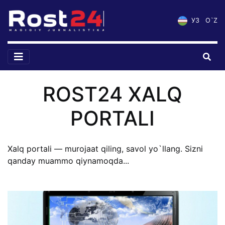
УЗ
O`Z
ROST24 XALQ
PORTALI
Xalq portali — murojaat qiling, savol yo`llang. Sizni
qanday muammo qiynamoqda...