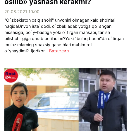
osilib» yashash kerakmi?
29.08.2021 10:00
"O`zbekiston xalq shoiri" unvonini olmagan xalq shoirlari
haqidaUnvon iste`dodi, o`zbek adabiyotiga qo`shgan
hissasiga, bo`y-bastiga yoki o`tirgan mansabi, tanish
bilishchiligiga qarab beriladimi?Yoki "buloq boshi"da o`tirgan
mulozimlarning shaxsiy qarashlari muhim rol
o`ynaydimi?..Ijodkor...
Батафсил