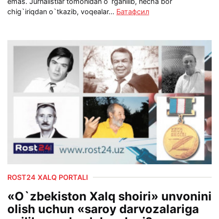
emas. Jurnalistlar tomonidan o`rganilib, necha bor
chig`iriqdan o`tkazib, voqealar...
Батафсил
ROST24 XALQ PORTALI
«O`zbekiston Xalq shoiri» unvonini
olish uchun «saroy darvozalariga