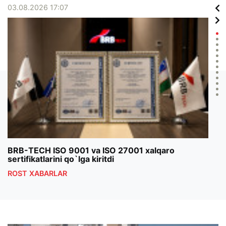
03.08.2026 17:07
02.0
BRB-TECH ISO 9001 va ISO 27001 xalqaro
«Bun
sertifikatlarini qo`lga kiritdi
klub
ROST XABARLAR
ROS