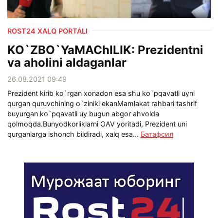
ROST24 XALQ PORTALI
KO`ZBO`YaMAChILIK: Prezidentni
va aholini aldaganlar
26.08.2021 09:49
Prezident kirib ko`rgan xonadon esa shu ko`pqavatli uyni
qurgan quruvchining o`ziniki ekanMamlakat rahbari tashrif
buyurgan ko`pqavatli uy bugun abgor ahvolda
qolmoqda.Bunyodkorliklarni OAV yoritadi, Prezident uni
qurganlarga ishonch bildiradi, xalq esa...
Батафсил