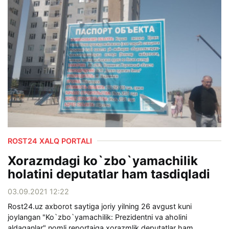
ROST24 XALQ PORTALI
Xorazmdagi ko`zbo`yamachilik
holatini deputatlar ham tasdiqladi
03.09.2021 12:22
Rost24.uz axborot saytiga joriy yilning 26 avgust kuni
joylangan "Ko`zbo`yamachilik: Prezidentni va aholini
aldaganlar" nomli reportajga xorazmlik deputatlar ham