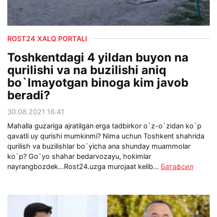
ROST24 XALQ PORTALI
Toshkentdagi 4 yildan buyon na
qurilishi va na buzilishi aniq
bo`lmayotgan binoga kim javob
beradi?
30.08.2021 16:41
Mahalla guzariga ajratilgan erga tadbirkor o`z-o`zidan ko`p
qavatli uy qurishi mumkinmi? Nima uchun Toshkent shahrida
qurilish va buzilishlar bo`yicha ana shunday muammolar
ko`p? Go`yo shahar bedarvozayu, hokimlar
nayrangbozdek...Rost24.uzga murojaat kelib...
Батафсил