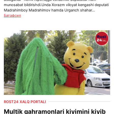
munosabat bildirishdi.Unda Xorazm viloyat kengashi deputati
Madrahimboy Madrahimov hamda Urganch shahar...
Батафсил
ROST24 XALQ PORTALI
Multik qahramonlari kiyimini kiyib