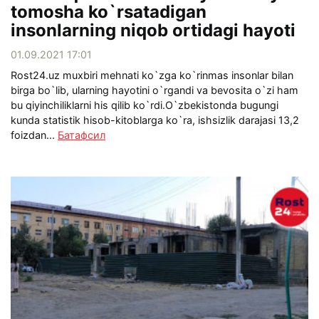
tomosha ko`rsatadigan
insonlarning niqob ortidagi hayoti
01.09.2021 17:01
Rost24.uz muxbiri mehnati ko`zga ko`rinmas insonlar bilan
birga bo`lib, ularning hayotini o`rgandi va bevosita o`zi ham
bu qiyinchiliklarni his qilib ko`rdi.O`zbekistonda bugungi
kunda statistik hisob-kitoblarga ko`ra, ishsizlik darajasi 13,2
foizdan...
Батафсил