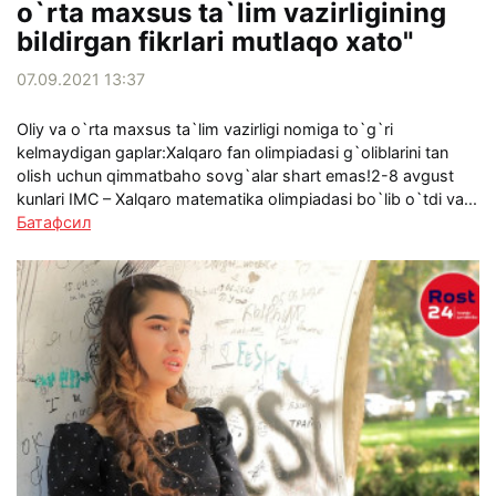
o`rta maxsus ta`lim vazirligining
bildirgan fikrlari mutlaqo xato"
07.09.2021 13:37
Oliy va o`rta maxsus ta`lim vazirligi nomiga to`g`ri
kelmaydigan gaplar:Xalqaro fan olimpiadasi g`oliblarini tan
olish uchun qimmatbaho sovg`alar shart emas!2-8 avgust
kunlari IMC – Xalqaro matematika olimpiadasi bo`lib o`tdi va...
Батафсил