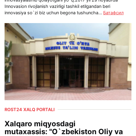
Innovasion rivojlanish vazirligi tashkil etilgandan beri
innovasiya so`zi biz uchun begona tushuncha...
Батафсил
ROST24 XALQ PORTALI
Xalqaro miqyosdagi
mutaxassis: "O`zbekiston Oliy va