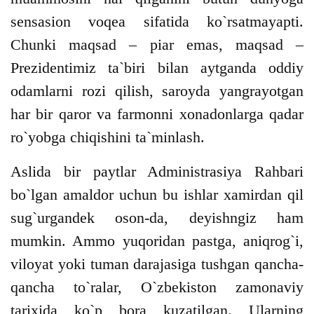
sensasion voqea sifatida ko`rsatmayapti.
Chunki maqsad – piar emas, maqsad –
Prezidentimiz ta`biri bilan aytganda oddiy
odamlarni rozi qilish, saroyda yangrayotgan
har bir qaror va farmonni xonadonlarga qadar
ro`yobga chiqishini ta`minlash.
Aslida bir paytlar Administrasiya Rahbari
bo`lgan amaldor uchun bu ishlar xamirdan qil
sug`urgandek oson-da, deyishngiz ham
mumkin. Ammo yuqoridan pastga, aniqrog`i,
viloyat yoki tuman darajasiga tushgan qancha-
qancha to`ralar, O`zbekiston zamonaviy
tarixida ko`p bora kuzatilgan. Ularning