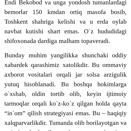
Endi Bekobod va unga yondosh tumanlardagi
bemorlar 150 kmdan ortiq masofa bosib,
Toshkent shahriga kelishi va u erda oylab
navbat kutishi shart emas. O`z hududidagi
shifoxonada dardiga malham topaveradi.
Bunday muhim yangilikka shunchaki oddiy
xabardek qarashimiz xatolikdir. Bu ommaviy
axborot vositalari orqali jar solsa arzigulik
yutuq hisoblanadi. Bu boshqa hokimlarga
o`xshab, oldin tortib olib, keyin ijtimoiy
tarmoqlar orqali ko`z-ko`z qilgan holda qayta
“in`om” qilish strategiyasi emas. Bu – haqiqiy
xalqparvarlikdir. Tumanda olib borilayotgan va