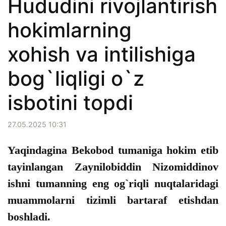
Hududini rivojlantirish
hokimlarning
xohish va intilishiga
bog`liqligi o`z
isbotini topdi
27.05.2025 10:31
Yaqindagina Bekobod tumaniga hokim etib
tayinlangan Zaynilobiddin Nizomiddinov
ishni tumanning eng og`riqli nuqtalaridagi
muammolarni tizimli bartaraf etishdan
boshladi.