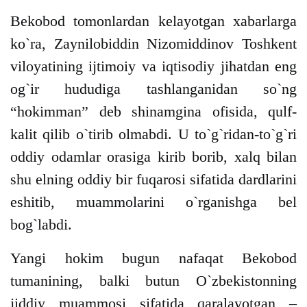
Bekobod tomonlardan kelayotgan xabarlarga
ko`ra, Zaynilobiddin Nizomiddinov Toshkent
viloyatining ijtimoiy va iqtisodiy jihatdan eng
og`ir hududiga tashlanganidan so`ng
“hokimman” deb shinamgina ofisida, qulf-
kalit qilib o`tirib olmabdi. U to`g`ridan-to`g`ri
oddiy odamlar orasiga kirib borib, xalq bilan
shu elning oddiy bir fuqarosi sifatida dardlarini
eshitib, muammolarini o`rganishga bel
bog`labdi.
Yangi hokim bugun nafaqat Bekobod
tumanining, balki butun O`zbekistonning
jiddiy muammosi sifatida qaralayotgan –