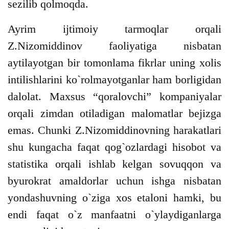
sezilib qolmoqda.
Ayrim ijtimoiy tarmoqlar orqali
Z.Nizomiddinov faoliyatiga nisbatan
aytilayotgan bir tomonlama fikrlar uning xolis
intilishlarini ko`rolmayotganlar ham borligidan
dalolat. Maxsus “qoralovchi” kompaniyalar
orqali zimdan otiladigan malomatlar bejizga
emas. Chunki Z.Nizomiddinovning harakatlari
shu kungacha faqat qog`ozlardagi hisobot va
statistika orqali ishlab kelgan sovuqqon va
byurokrat amaldorlar uchun ishga nisbatan
yondashuvning o`ziga xos etaloni hamki, bu
endi faqat o`z manfaatni o`ylaydiganlarga