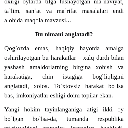
oxirgi oylarda tilga tushayotgan ma`naviyat,
ta`lim, san`at va ma`rifat masalalari endi
alohida maqola mavzusi...
Bu nimani anglatadi?
Qog`ozda emas, haqiqiy hayotda amalga
oshirilayotgan bu harakatlar – xalq dardi bilan
yashash amaldorlarning birgina xohish va
harakatiga, chin istagiga bog`liqligini
anglatadi, xolos. To`xtovsiz harakat bo`lsa
bas, imkoniyatlar eshigi doim topilar ekan.
Yangi hokim tayinlanganiga atigi ikki oy
bo`lgan bo`lsa-da, tumanda respublika