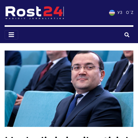
УЗ
O`Z