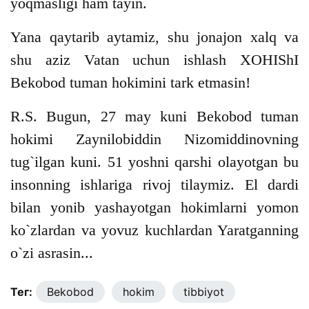
yoqmasligi ham tayin.
Yana qaytarib aytamiz, shu jonajon xalq va
shu aziz Vatan uchun ishlash XOHIShI
Bekobod tuman hokimini tark etmasin!
R.S. Bugun, 27 may kuni Bekobod tuman
hokimi Zaynilobiddin Nizomiddinovning
tug`ilgan kuni. 51 yoshni qarshi olayotgan bu
insonning ishlariga rivoj tilaymiz. El dardi
bilan yonib yashayotgan hokimlarni yomon
ko`zlardan va yovuz kuchlardan Yaratganning
o`zi asrasin...
Тег:
Bekobod
hokim
tibbiyot