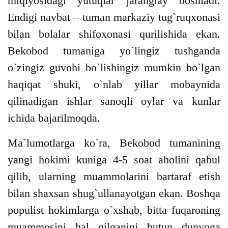
miqiyosidagi yutuqlar jaranglay boshladi.
Endigi navbat – tuman markaziy tug`ruqxonasi
bilan bolalar shifoxonasi qurilishida ekan.
Bekobod tumaniga yo`lingiz tushganda
o`zingiz guvohi bo`lishingiz mumkin bo`lgan
haqiqat shuki, o`nlab yillar mobaynida
qilinadigan ishlar sanoqli oylar va kunlar
ichida bajarilmoqda.
Ma`lumotlarga ko`ra, Bekobod tumanining
yangi hokimi kuniga 4-5 soat aholini qabul
qilib, ularning muammolarini bartaraf etish
bilan shaxsan shug`ullanayotgan ekan. Boshqa
populist hokimlarga o`xshab, bitta fuqaroning
muammosini hal qilganini butun dunyoga