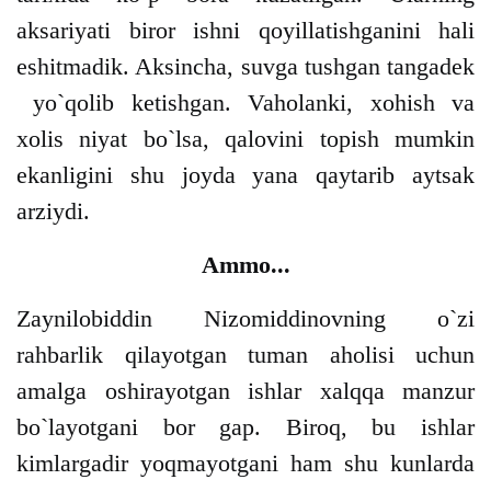
aksariyati biror ishni qoyillatishganini hali
eshitmadik. Aksincha, suvga tushgan tangadek
yo`qolib ketishgan. Vaholanki, xohish va
xolis niyat bo`lsa, qalovini topish mumkin
ekanligini shu joyda yana qaytarib aytsak
arziydi.
Ammo...
Zaynilobiddin Nizomiddinovning o`zi
rahbarlik qilayotgan tuman aholisi uchun
amalga oshirayotgan ishlar xalqqa manzur
bo`layotgani bor gap. Biroq, bu ishlar
kimlargadir yoqmayotgani ham shu kunlarda