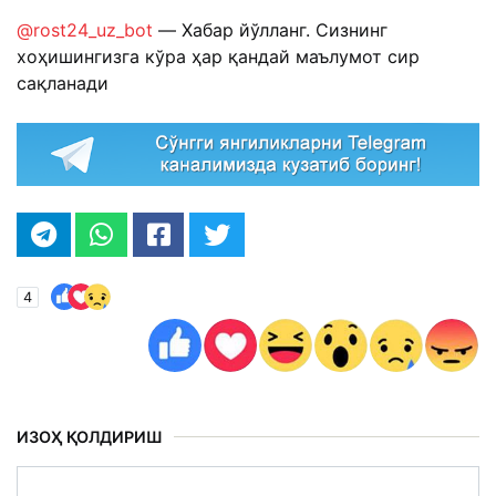
@rost24_uz_bot
— Хабар йўлланг. Сизнинг
хоҳишингизга кўра ҳар қандай маълумот сир
сақланади
4
ИЗОҲ ҚОЛДИРИШ