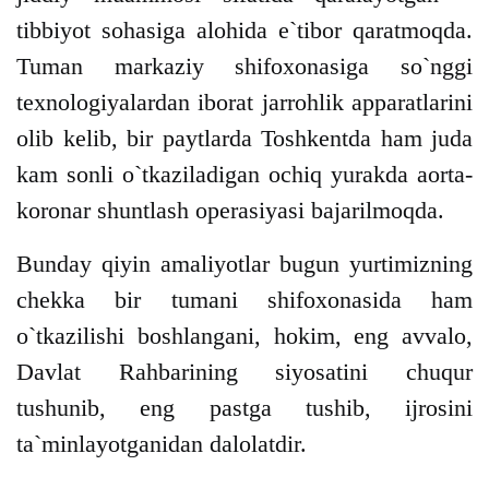
tibbiyot sohasiga alohida e`tibor qaratmoqda.
Tuman markaziy shifoxonasiga so`nggi
texnologiyalardan iborat jarrohlik apparatlarini
olib kelib, bir paytlarda Toshkentda ham juda
kam sonli o`tkaziladigan ochiq yurakda aorta-
koronar shuntlash operasiyasi bajarilmoqda.
Bunday qiyin amaliyotlar bugun yurtimizning
chekka bir tumani shifoxonasida ham
o`tkazilishi boshlangani, hokim, eng avvalo,
Davlat Rahbarining siyosatini chuqur
tushunib, eng pastga tushib, ijrosini
ta`minlayotganidan dalolatdir.