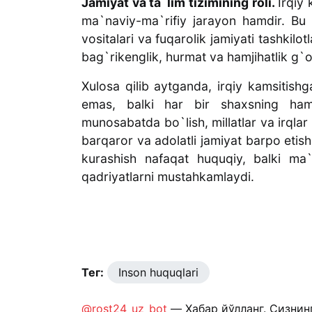
Jamiyat va ta`lim tizimining roli.
Irqiy
ma`naviy-ma`rifiy jarayon hamdir. Bu
vositalari va fuqarolik jamiyati tashkilot
bag`rikenglik, hurmat va hamjihatlik g`oy
Xulosa qilib aytganda, irqiy kamsitish
emas, balki har bir shaxsning ham 
munosabatda bo`lish, millatlar va irqlar 
barqaror va adolatli jamiyat barpo eti
kurashish nafaqat huquqiy, balki ma
qadriyatlarni mustahkamlaydi.
Тег:
Inson huquqlari
@rost24_uz_bot
— Хабар йўлланг. Сизнин