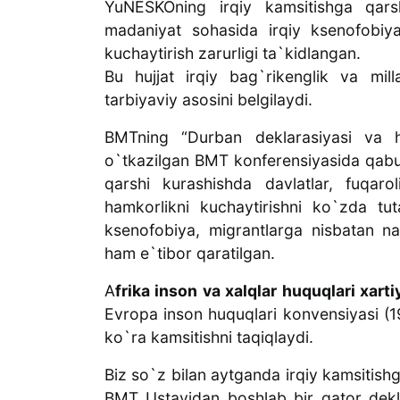
YuNESKOning irqiy kamsitishga qarsh
madaniyat sohasida irqiy ksenofobiya
kuchaytirish zarurligi ta`kidlangan.
Bu hujjat irqiy bag`rikenglik va mill
tarbiyaviy asosini belgilaydi.
BMTning “Durban deklarasiyasi va h
o`tkazilgan BMT konferensiyasida qabul
qarshi kurashishda davlatlar, fuqarol
hamkorlikni kuchaytirishni ko`zda tut
ksenofobiya, migrantlarga nisbatan n
ham e`tibor qaratilgan.
A
frika inson va xalqlar huquqlari xarti
Evropa inson huquqlari konvensiyasi (19
ko`ra kamsitishni taqiqlaydi.
Biz so`z bilan aytganda irqiy kamsitish
BMT Ustavidan boshlab bir qator dekla