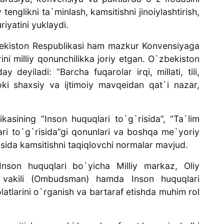
tenglikni ta`minlash, kamsitishni jinoiylashtirish,
iyatini yuklaydi.
ekiston Respublikasi ham mazkur Konvensiyaga
ini milliy qonunchilikka joriy etgan. O`zbekiston
 deyiladi: “Barcha fuqarolar irqi, millati, tili,
 yoki shaxsiy va ijtimoiy mavqeidan qat`i nazar,
asining “Inson huquqlari to`g`risida”, “Ta`lim
ari to`g`risida”gi qonunlari va boshqa me`yoriy
sosida kamsitishni taqiqlovchi normalar mavjud.
Inson huquqlari bo`yicha Milliy markaz, Oliy
a vakili (Ombudsman) hamda Inson huquqlari
latlarini o`rganish va bartaraf etishda muhim rol