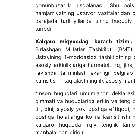
qonunbuzarlik hisoblanadi. Shu bois
hamjamiyatning ustuvor vazifalaridan b
darajada turli yillarda uning huquqiy 
turibdi.
Xalqaro miqyosdagi kurash tizimi
Birlashgan Millatlar Tashkiloti (BMT
Ustavining 1-moddasida tashkilotning 
asosiy erkinliklariga hurmatni, irq, jin
ravishda ta`minlash ekanligi belgil
kamsitishni taqiqlashning ilk asosiy man
“Inson huquqlari umumjahon deklarasi
qimmati va huquqlarida erkin va teng bo`l
tili, dini, siyosiy yoki boshqa e`tiqodi, m
boshqa holatlariga ko`ra kamsitilishi
xalqaro huquqda irqiy tenglik tam
manbalardan biridir.