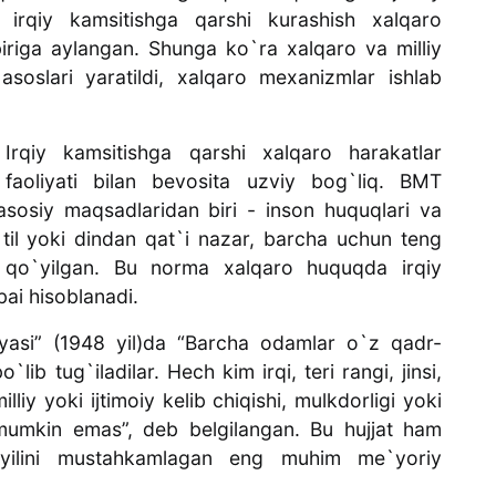
 irqiy kamsitishga qarshi kurashish xalqaro
iriga aylangan. Shunga ko`ra xalqaro va milliy
asoslari yaratildi, xalqaro mexanizmlar ishlab
.
Irqiy kamsitishga qarshi xalqaro harakatlar
) faoliyati bilan bevosita uzviy bog`liq. BMT
asosiy maqsadlaridan biri - inson huquqlari va
s, til yoki dindan qat`i nazar, barcha uchun teng
ab qo`yilgan. Bu norma xalqaro huquqda irqiy
bai hisoblanadi.
yasi” (1948 yil)da “Barcha odamlar o`z qadr-
ib tug`iladilar. Hech kim irqi, teri rangi, jinsi,
illiy yoki ijtimoiy kelib chiqishi, mulkdorligi yoki
 mumkin emas”, deb belgilangan. Bu hujjat ham
oyilini mustahkamlagan eng muhim me`yoriy