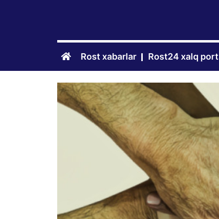
Rost xabarlar
Rost24 xalq port