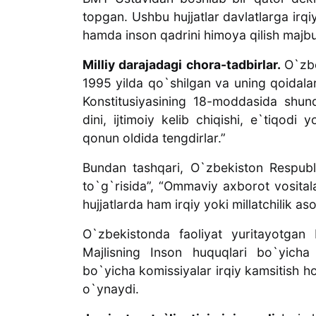
topgan. Ushbu hujjatlar davlatlarga irqiy 
hamda inson qadrini himoya qilish majbur
Milliy darajadagi chora-tadbirlar.
O`zb
1995 yilda qo`shilgan va uning qoidalar
Konstitusiyasining 18-moddasida shunday
dini, ijtimoiy kelib chiqishi, e`tiqodi
qonun oldida tengdirlar.”
Bundan tashqari, O`zbekiston Respublik
to`g`risida”, “Ommaviy axborot vosital
hujjatlarda ham irqiy yoki millatchilik a
O`zbekistonda faoliyat yuritayotgan 
Majlisning Inson huquqlari bo`yich
bo`yicha komissiyalar irqiy kamsitish ho
o`ynaydi.