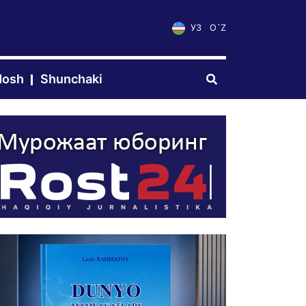
УЗ
O`Z
dosh
Shunchaki