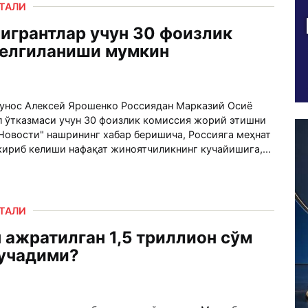
РТАЛИ
игрантлар учун 30 фоизлик
белгиланиши мумкин
унос Алексей Ярошенко Россиядан Марказий Осиё
л ўтказмаси учун 30 фоизлик комиссия жорий этишни
 Новости" нашрининг хабар беришича, Россияга меҳнат
ириб келиши нафақат жиноятчиликнинг кучайишига,...
РТАЛИ
ажратилган 1,5 триллион сўм
 учадими?