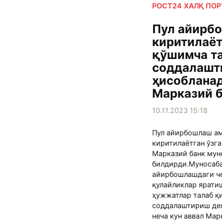
РОСТ24 ХАЛҚ ПО
Пул айирб
киритилаёт
қўшимча т
соддалашт
ҳисобланад
Марказий 
10.11.2023 15:18
Пул айирбошлаш а
киритилаётган ўзг
Марказий банк мун
билдирди.Муносаба
айирбошлашдаги че
қулайликлар ярати
ҳужжатлар талаб қ
соддалаштириш дея
неча кун аввал Марк