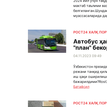
2024 йил учун тақ
мактаб таълими ва
белгиланган.Шундан
муассасаларида да
РОСТ24 ХАЛҚ ПО
Автобус ҳа
"план" бек
04.11.2023 09:49
Ўзбекистон презид
режани танқид қил
иш ҳақи оширилиши
бажарилдими?Rost24
Батафсил
РОСТ24 ХАЛҚ ПО