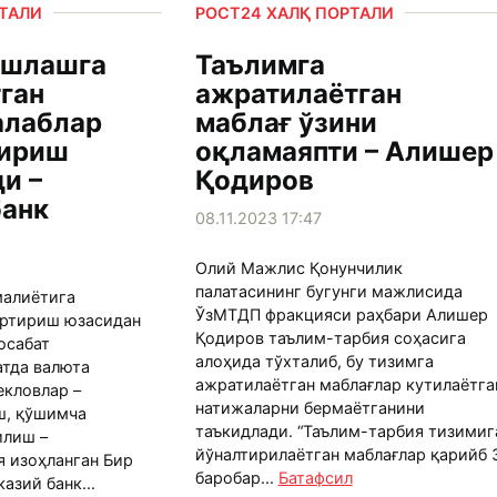
РТАЛИ
РОСТ24 ХАЛҚ ПОРТАЛИ
ошлашга
Таълимга
ган
ажратилаётган
алаблар
маблағ ўзини
ириш
оқламаяпти – Алишер
и –
Қодиров
банк
08.11.2023 17:47
Олий Мажлис Қонунчилик
палатасининг бугунги мажлисида
малиётига
ЎзМТДП фракцияси раҳбари Алишер
артириш юзасидан
Қодиров таълим-тарбия соҳасига
осабат
алоҳида тўхталиб, бу тизимга
тда валюта
ажратилаётган маблағлар кутилаётга
кловлар –
натижаларни бермаётганини
ш, қўшимча
таъкидлади. “Таълим-тарбия тизимиг
илиш –
йўналтирилаётган маблағлар қарийб 
 изоҳланган Бир
баробар...
Батафсил
азий банк...