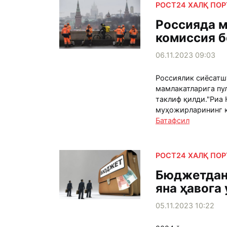
РОСТ24 ХАЛҚ ПО
Россияда м
комиссия 
06.11.2023 09:03
Россиялик сиёсатш
мамлакатларига пу
таклиф қилди."Риа
муҳожирларининг к
Батафсил
РОСТ24 ХАЛҚ ПО
Бюджетдан 
яна ҳавога
05.11.2023 10:22