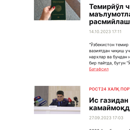
Темирйўл ч
маълумотла
расмийлаш
14.10.2023 17:11
“Ўзбекистон темир
вазиятдан чиқиш у
нархлар ва бундан
бир пайтда, бугун 
Батафсил
РОСТ24 ХАЛҚ ПО
Ис газидан
камаймоқд
27.09.2023 17:03