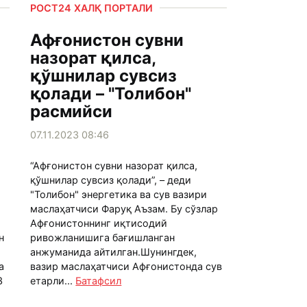
РОСТ24 ХАЛҚ ПОРТАЛИ
Афғонистон сувни
назорат қилса,
қўшнилар сувсиз
қолади – "Толибон"
расмийси
07.11.2023 08:46
“Афғонистон сувни назорат қилса,
қўшнилар сувсиз қолади”, – деди
"Толибон" энергетика ва сув вазири
маслаҳатчиси Фаруқ Аъзам. Бу сўзлар
Афғонистоннинг иқтисодий
н
ривожланишига бағишланган
анжуманида айтилган.Шунингдек,
а
вазир маслаҳатчиси Афғонистонда сув
3
етарли...
Батафсил