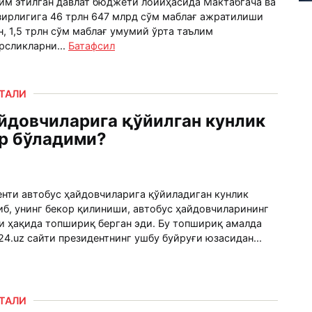
дим этилган давлат бюджети лойиҳасида Мактабгача ва
зирлигига 46 трлн 647 млрд сўм маблағ ажратилиши
, 1,5 трлн сўм маблағ умумий ўрта таълим
рсликларни...
Батафсил
РТАЛИ
йдовчиларига қўйилган кунлик
ор бўладими?
енти автобус ҳайдовчиларига қўйиладиган кунлик
иб, унинг бекор қилиниши, автобус ҳайдовчиларининг
 ҳақида топшириқ берган эди. Бу топшириқ амалда
.uz сайти президентнинг ушбу буйруғи юзасидан...
РТАЛИ