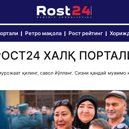
портали
Ретро мақола
Рост рейтинг
Хорижд
РОСТ24 ХАЛҚ ПОРТАЛ
урожаат қилинг, савол йўлланг. Сизни қандай муаммо 