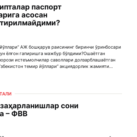
ипталар паспорт
рига асосан
тирилмайдими?
 йўллари” АЖ бошқарув раисининг биринчи ўринбосари
чун ёлғон гапиришга мажбур бўлдими?Ошаётган
 норози истеъмолчилар саволлари долзарблашаётган
“Ўзбекистон темир йўллари” акциядорлик жамияти...
РТАЛИ
 заҳарланишлар сони
а – ФВВ