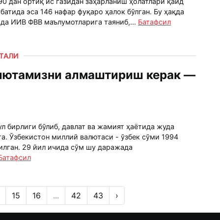
0 дан ортиқ ис газидан заҳарланиш ҳолатлари қайд
ибатида эса 146 нафар фуқаро ҳалок бўлган. Бу ҳақда
да ИИВ ФВВ маълумотларига таяниб,...
Батафсил
РТАЛИ
лютамизни алмаштириш керак —
л бирлиги бўлиб, давлат ва жамият ҳаётида жуда
а. Ўзбекистон миллий валютаси - ўзбек сўми 1994
илган. 29 йил ичида сўм шу даражада
Батафсил
15
16
...
42
43
›