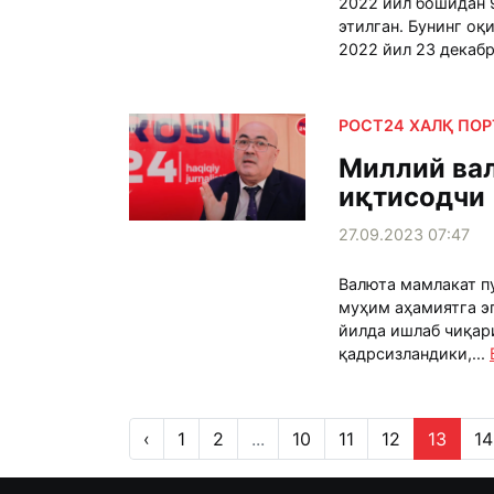
2022 йил бошидан 9
этилган. Бунинг оқ
2022 йил 23 декабр
РОСТ24 ХАЛҚ ПО
Миллий ва
иқтисодчи
27.09.2023 07:47
Валюта мамлакат пу
муҳим аҳамиятга эг
йилда ишлаб чиқар
қадрсизландики,...
‹
1
2
...
10
11
12
13
14