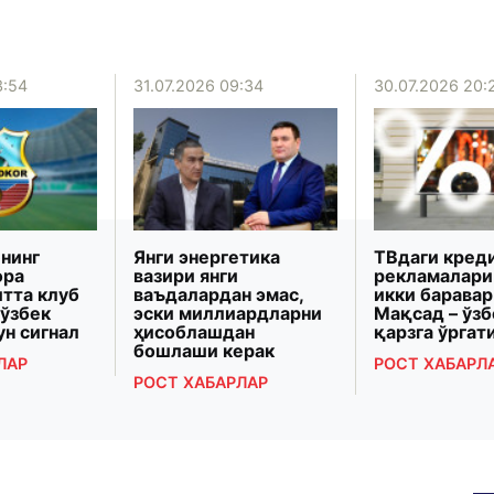
3:54
31.07.2026 09:34
30.07.2026 20:
нинг
Янги энергетика
ТВдаги кред
ора
вазири янги
рекламалари
итта клуб
ваъдалардан эмас,
икки баравар
 ўзбек
эски миллиардларни
Мақсад – ўз
ун сигнал
ҳисоблашдан
қарзга ўрга
бошлаши керак
ЛАР
РОСТ ХАБАРЛ
РОСТ ХАБАРЛАР