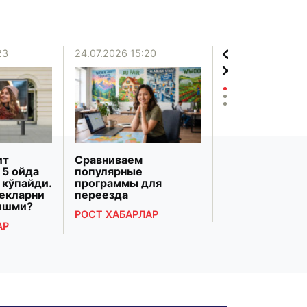
23
24.07.2026 15:20
20.07.2026 12:06
ит
Сравниваем
«Бизнесни
 5 ойда
популярные
ривожлантир
 кўпайди.
программы для
банки» Марка
бекларни
переезда
Осиёдаги энг 
тишми?
банк
РОСТ ХАБАРЛАР
трансформаци
АР
топилди
РОСТ ХАБАРЛА