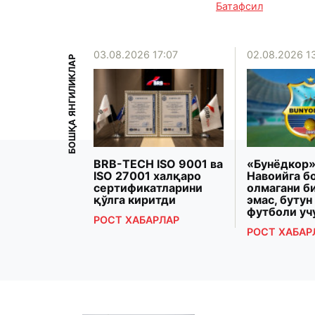
Батафсил
15:39
03.08.2026 17:07
02.08.2026 1
БОШҚА ЯНГИЛИКЛАР
рзиёева
BRB-TECH ISO 9001 ва
«Бунёдкор»
Президенти
ISO 27001 халқаро
Навоийга б
 Макрон
сертификатларини
олмагани б
рашди
қўлга киритди
эмас, бутун
футболи уч
РЛАР
РОСТ ХАБАРЛАР
РОСТ ХАБАР