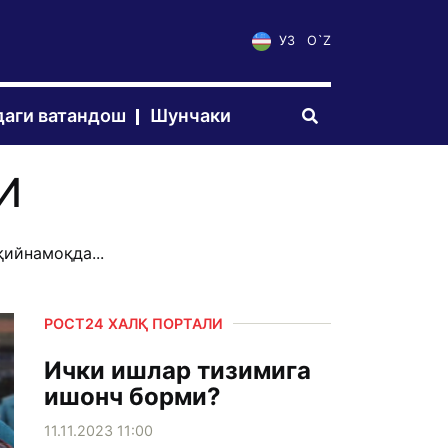
УЗ
O`Z
аги ватандош
Шунчаки
И
қийнамоқда...
РОСТ24 ХАЛҚ ПОРТАЛИ
Ички ишлар тизимига
ишонч борми?
11.11.2023 11:00