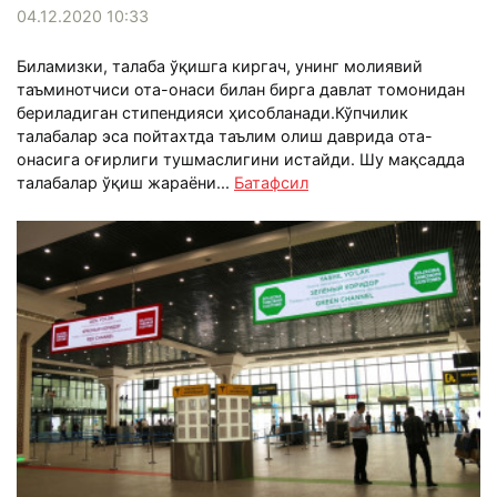
04.12.2020 10:33
Биламизки, талаба ўқишга киргач, унинг молиявий
таъминотчиси ота-онаси билан бирга давлат томонидан
бериладиган стипендияси ҳисобланади.Кўпчилик
талабалар эса пойтахтда таълим олиш даврида ота-
онасига оғирлиги тушмаслигини истайди. Шу мақсадда
талабалар ўқиш жараёни...
Батафсил