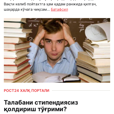
Вақти келиб пойтахтга ҳам қадам ранжида қилгач,
шаҳарда кўчага чиқсам...
Батафсил
РОСТ24 ХАЛҚ ПОРТАЛИ
Талабани стипендиясиз
қолдириш тўғрими?