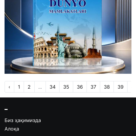
‹
1
2
...
34
35
36
37
38
39
4
Биз ҳақимизда
Алоқа