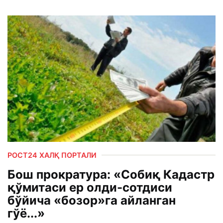
РОСТ24 ХАЛҚ ПОРТАЛИ
Бош прократура: «Собиқ Кадастр
қўмитаси ер олди-сотдиси
бўйича «бозор»га айланган
гўё...»