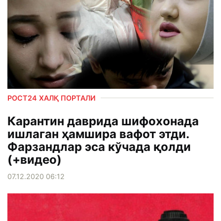
РОСТ24 ХАЛҚ ПОРТАЛИ
Карантин даврида шифохонада
ишлаган ҳамшира вафот этди.
Фарзандлар эса кўчада қолди
(+видео)
07.12.2020 06:12