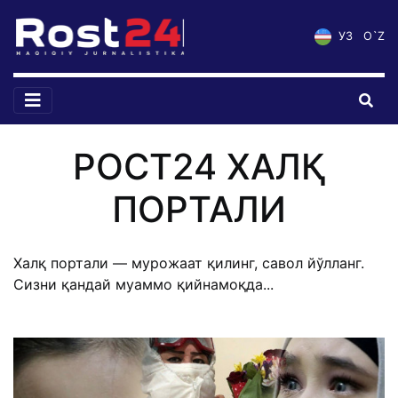
УЗ
O`Z
РОСТ24 ХАЛҚ
ПОРТАЛИ
Халқ портали — мурожаат қилинг, савол йўлланг.
Сизни қандай муаммо қийнамоқда...