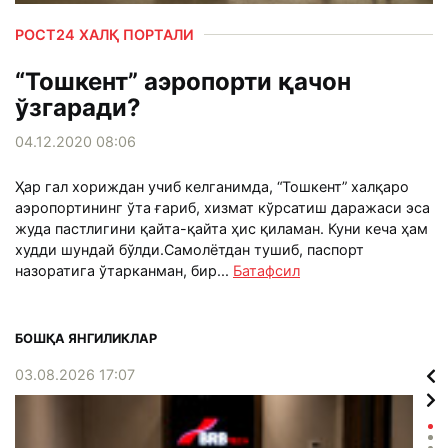
РОСТ24 ХАЛҚ ПОРТАЛИ
“Тошкент” аэропорти қачон
ўзгаради?
04.12.2020 08:06
Ҳар гал хориждан учиб келганимда, “Тошкент” халқаро
аэропортининг ўта ғариб, хизмат кўрсатиш даражаси эса
жуда пастлигини қайта-қайта ҳис қиламан. Куни кеча ҳам
худди шундай бўлди.Самолётдан тушиб, паспорт
назоратига ўтарканман, бир...
Батафсил
БОШҚА ЯНГИЛИКЛАР
03.08.2026 17:07
02.0