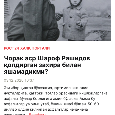
РОСТ24 ХАЛҚ ПОРТАЛИ
Чорак аср Шароф Рашидов
қолдирган захира билан
яшамадикми?
03.12.2020 10:37
Эътибор қилган бўлсангиз, юртимизнинг олис
нуқталарига, ҳаттоки, тоғлар орасидаги қишлоқларгача
асфальт йўллар борлигига амин бўласиз. Аммо бу
асфальтлар умрини ўтаб, ёшини яшаб бўлган. 50-60
йиллар олдин қилинган асфальтлар неча-неча
авлодларга...
Батафсил