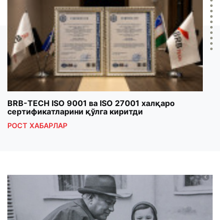
BRB-TECH ISO 9001 ва ISO 27001 халқаро
«Бу
сертификатларини қўлга киритди
клуб
РОСТ ХАБАРЛАР
РОС