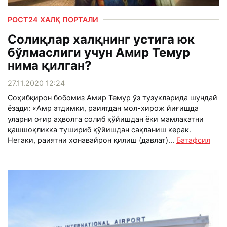
РОСТ24 ХАЛҚ ПОРТАЛИ
Солиқлар халқнинг устига юк
бўлмаслиги учун Амир Темур
нима қилган?
27.11.2020 12:24
Соҳибқирон бобомиз Амир Темур ўз тузукларида шундай
ёзади: «Амр этдимки, раиятдан мол-хирож йиғишда
уларни оғир аҳволга солиб қўйишдан ёки мамлакатни
қашшоқликка тушириб қўйишдан сақланиш керак.
Негаки, раиятни хонавайрон қилиш (давлат)...
Батафсил