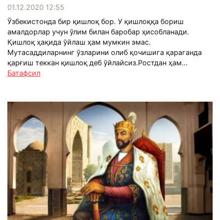
01.12.2020 12:55
Ўзбекистонда бир қишлоқ бор. У қишлоққа бориш
амалдорлар учун ўлим билан баробар ҳисобланади.
Қишлоқ ҳақида ўйлаш ҳам мумкин эмас.
Мутасаддиларнинг ўзларини олиб қочишига қараганда
қарғиш теккан қишлоқ деб ўйлайсиз.Ростдан ҳам...
Батафсил