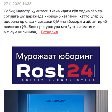
27.11.2020 11:38
Собиқ Кадастр қўмитаси тизимидаги кўп ходимлар ер
сотишга шу даражада киришиб кетганки, ҳатто улар бу
идорани ер олди - сотдиси бўйича «бозор»га айлантириб
олишган гўё...Бош прокуратура матбуот хизматининг
маълум қилишича,...
Батафсил