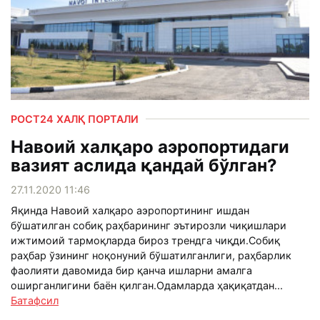
РОСТ24 ХАЛҚ ПОРТАЛИ
Навоий халқаро аэропортидаги
вазият аслида қандай бўлган?
27.11.2020 11:46
Яқинда Навоий халқаро аэропортининг ишдан
бўшатилган собиқ раҳбарининг эътирозли чиқишлари
ижтимоий тармоқларда бироз трендга чиқди.Собиқ
раҳбар ўзининг ноқонуний бўшатилганлиги, раҳбарлик
фаолияти давомида бир қанча ишларни амалга
оширганлигини баён қилган.Одамларда ҳақиқатдан...
Батафсил