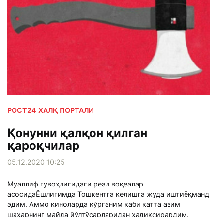
РОСТ24 ХАЛҚ ПОРТАЛИ
Қонунни қалқон қилган
қароқчилар
05.12.2020 10:25
Муаллиф гувоҳлигидаги реал воқеалар
асосидаЁшлигимда Тошкентга келишга жуда иштиёқманд
эдим. Аммо киноларда кўрганим каби катта азим
шаҳарнинг майда йўлтўсарларидан ҳадиксирардим.