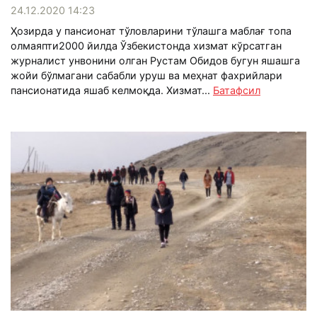
24.12.2020 14:23
Ҳозирда у пансионат тўловларини тўлашга маблағ топа
олмаяпти2000 йилда Ўзбекистонда хизмат кўрсатган
журналист унвонини олган Рустам Обидов бугун яшашга
жойи бўлмагани сабабли уруш ва меҳнат фахрийлари
пансионатида яшаб келмоқда. Хизмат...
Батафсил