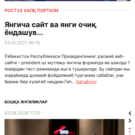
РОСТ24 ХАЛҚ ПОРТАЛИ
Янгича сайт ва янги очиқ
ёндашув...
03.01.2021 06:18
Ўзбекистон Республикаси Президентининг расмий веб-
сайти – president.uz мутлақо янгича форматда ва шаклда 1
январдан тест режимида ишга туширилди. Бу сайтдан иш
жараёнида доимий фойдаланиб турганим сабабли, уни
бирма-бир кузатиб чиқдим.Гап...
Батафсил
БОШҚА ЯНГИЛИКЛАР
03.08.2026 17:07
02.0