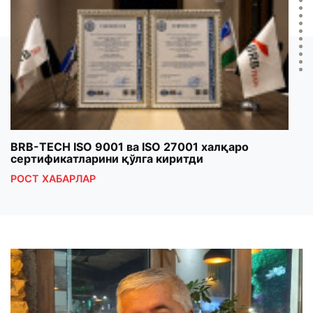
BRB-TECH ISO 9001 ва ISO 27001 халқаро
«Бу
сертификатларини қўлга киритди
клуб
РОСТ ХАБАРЛАР
РОС