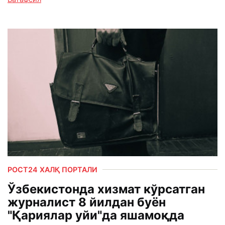
РОСТ24 ХАЛҚ ПОРТАЛИ
Ўзбекистонда хизмат кўрсатган
журналист 8 йилдан буён
"Қариялар уйи"да яшамоқда