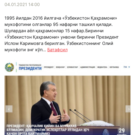
04.01.2021 14:00
1995 йилдан 2016 йилгача «Ўзбекистон Қаҳрамони»
мукофотини олганлар 95 нафарни ташкил қилади.
Шулардан аёл қаҳрамонлар 15 нафар.Биринчи
«Ўзбекистон Қаҳрамони» унвони биринчи Президент
Ислом Каримовга берилган. Ўзбекистоннинг Олий
мукофоти энг кўп...
Батафсил