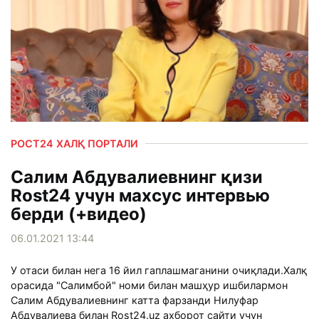
РОСТ24 ХАЛҚ ПОРТАЛИ
Салим Абдувалиевнинг қизи
Rost24 учун махсус интервью
берди (+видео)
06.01.2021 13:44
У отаси билан нега 16 йил гаплашмаганини очиқлади.Халқ
орасида "Салимбой" номи билан машҳур ишбилармон
Салим Абдувалиевнинг катта фарзанди Нилуфар
Абдувалиева билан Rost24.uz ахборот сайти учун