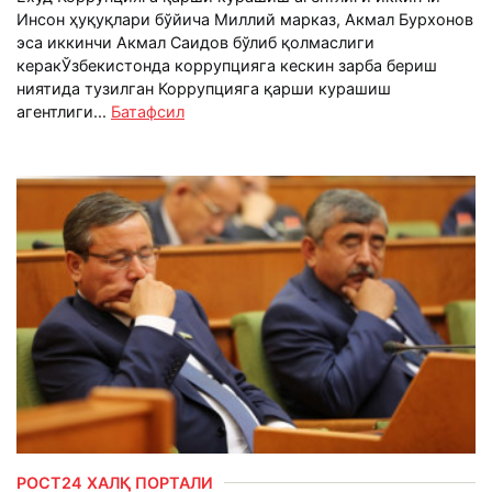
Инсон ҳуқуқлари бўйича Миллий марказ, Акмал Бурхонов
эса иккинчи Акмал Саидов бўлиб қолмаслиги
керакЎзбекистонда коррупцияга кескин зарба бериш
ниятида тузилган Коррупцияга қарши курашиш
агентлиги...
Батафсил
РОСТ24 ХАЛҚ ПОРТАЛИ