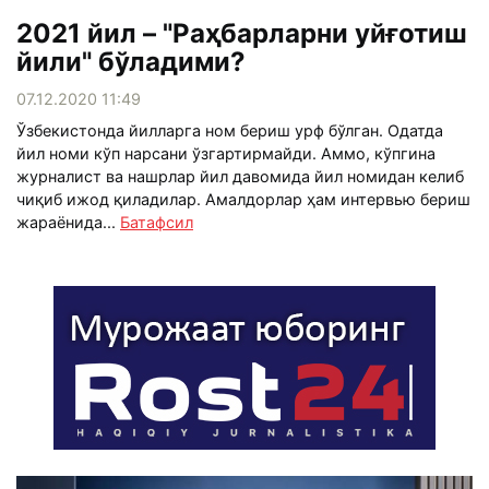
2021 йил – "Раҳбарларни уйғотиш
йили" бўладими?
07.12.2020 11:49
Ўзбекистонда йилларга ном бериш урф бўлган. Одатда
йил номи кўп нарсани ўзгартирмайди. Аммо, кўпгина
журналист ва нашрлар йил давомида йил номидан келиб
чиқиб ижод қиладилар. Амалдорлар ҳам интервью бериш
жараёнида...
Батафсил