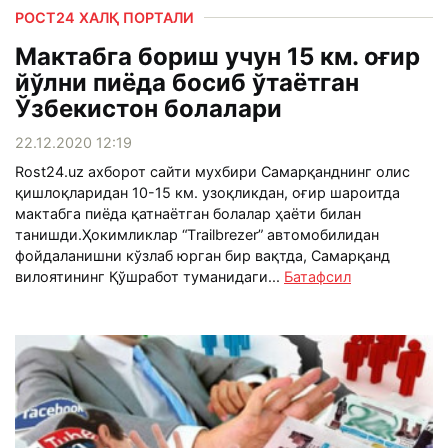
РОСТ24 ХАЛҚ ПОРТАЛИ
Мактабга бориш учун 15 км. оғир
йўлни пиёда босиб ўтаётган
Ўзбекистон болалари
22.12.2020 12:19
Rost24.uz ахборот сайти мухбири Самарқанднинг олис
қишлоқларидан 10-15 км. узоқликдан, оғир шароитда
мактабга пиёда қатнаётган болалар ҳаёти билан
танишди.Ҳокимликлар “Тrailbrezer” автомобилидан
фойдаланишни кўзлаб юрган бир вақтда, Самарқанд
вилоятининг Қўшработ туманидаги...
Батафсил