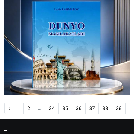
‹
1
2
...
34
35
36
37
38
39
4