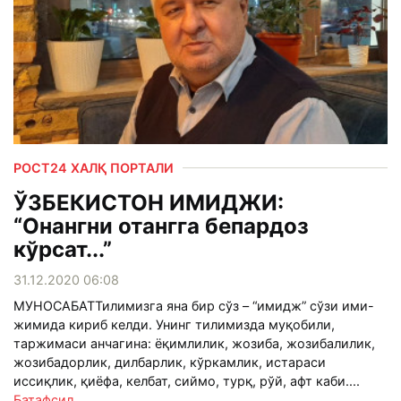
РОСТ24 ХАЛҚ ПОРТАЛИ
ЎЗБЕКИСТОН ИМИДЖИ:
“Онангни отангга бепардоз
кўрсат...”
31.12.2020 06:08
МУНОСАБАТТилимизга яна бир сўз – “имидж” сўзи ими-
жимида кириб келди. Унинг тилимизда муқобили,
таржимаси анчагина: ёқимлилик, жозиба, жозибалилик,
жозибадорлик, дилбарлик, кўркамлик, истараси
иссиқлик, қиёфа, келбат, сиймо, турқ, рўй, афт каби....
Батафсил