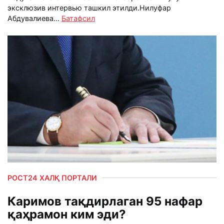
эксклюзив интервью ташкил этилди.Нилуфар
Абдувалиева...
Батафсил
РОСТ24 ХАЛҚ ПОРТАЛИ
Каримов тақдирлаган 95 нафар
қаҳрамон ким эди?