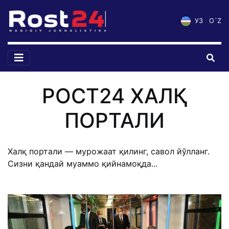
УЗ
O`Z
РОСТ24 ХАЛҚ
ПОРТАЛИ
Халқ портали — мурожаат қилинг, савол йўлланг.
Сизни қандай муаммо қийнамоқда...