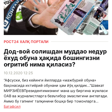
РОСТ24 ХАЛҚ ПОРТАЛИ
Дод-вой солишдан муддао недур
ёхуд обуна ҳақида бошингизни
оғритиб нима қиласиз?
10.12.2020 12:25
“Афсуски, биз кейинги йилларда «мажбурий обуна»
баҳонасида ихтиёрий обунани ҳам йўқ қилдик...”Шавкат
МИРЗИЁЕВПрезидентимизнинг мана шу биргина жумласи
ОАВ ва журналистларга беэътибор эмаслигини англатади.
Аммо бу гапнинг талқинини бошқа бир томонларга...
Батафсил