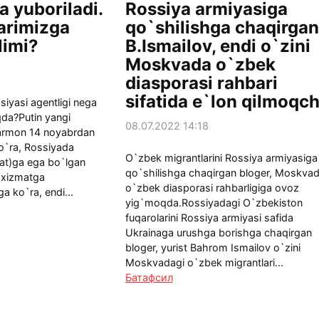
 yuboriladi.
Rossiya armiyasiga
arimizga
qo`shilishga chaqirgan
limi?
B.Ismailov, endi o`zini
Moskvada o`zbek
diasporasi rahbari
sifatida e`lon qilmoqch
iyasi agentligi nega
da?Putin yangi
08.07.2022 14:18
Farmon 14 noyabrdan
o`ra, Rossiyada
O`zbek migrantlarini Rossiya armiyasiga
jat)ga ega bo`lgan
qo`shilishga chaqirgan bloger, Moskva
y xizmatga
o`zbek diasporasi rahbarligiga ovoz
ga ko`ra, endi...
yig`moqda.Rossiyadagi O`zbekiston
fuqarolarini Rossiya armiyasi safida
Ukrainaga urushga borishga chaqirgan
bloger, yurist Bahrom Ismailov o`zini
Moskvadagi o`zbek migrantlari...
Батафсил