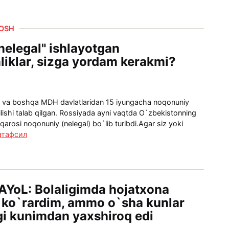
DOSH
nelegal" ishlayotgan
liklar, sizga yordam kerakmi?
 va boshqa MDH davlatlaridan 15 iyungacha noqonuniy
qilishi talab qilgan. Rossiyada ayni vaqtda O`zbekistonning
arosi noqonuniy (nelegal) bo`lib turibdi.Agar siz yoki
атафсил
YoL: Bolaligimda hojatxona
 ko`rardim, ammo o`sha kunlar
i kunimdan yaxshiroq edi