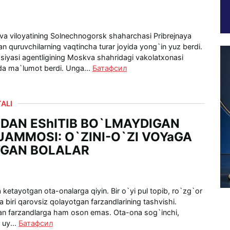
a viloyatining Solnechnogorsk shaharchasi Pribrejnaya
n quruvchilarning vaqtincha turar joyida yong`in yuz berdi.
iyasi agentligining Moskva shahridagi vakolatxonasi
a ma`lumot berdi. Unga...
Батафсил
ALI
DAN EShITIB BO`LMAYDIGAN
UAMMOSI: O`ZINI-O`ZI VOYaGA
TGAN BOLALAR
 ketayotgan ota-onalarga qiyin. Bir o`yi pul topib, ro`zg`or
a biri qarovsiz qolayotgan farzandlarining tashvishi.
an farzandlarga ham oson emas. Ota-ona sog`inchi,
uy...
Батафсил