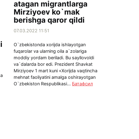
atagan migrantlarga
Mirziyoev ko`mak
berishga qaror qildi
07.03.2022 11:51
i
O`zbekistonda xorijda ishlayotgan
fuqarolar va ularning oila a`zolariga
moddiy yordam beriladi. Bu sayllovoldi
va`dalarda bor edi. Prezident Shavkat
Mirziyoev 1 mart kuni «Xorijda vaqtincha
da
mehnat faoliyatini amalga oshirayotgan
O`zbekiston Respublikasi...
Батафсил