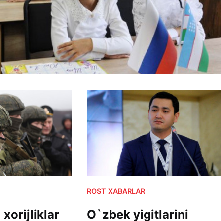
ROST XABARLAR
xorijliklar
O`zbek yigitlarini