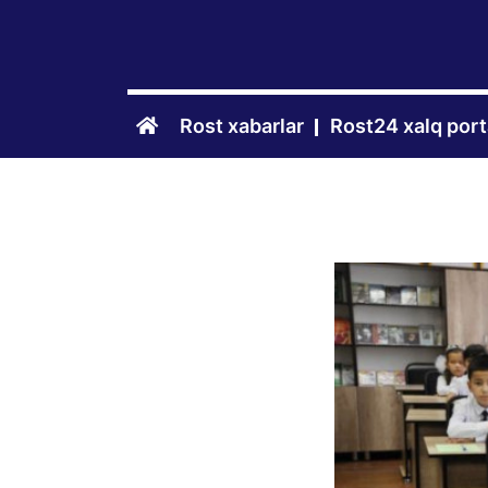
Rost xabarlar
Rost24 xalq port