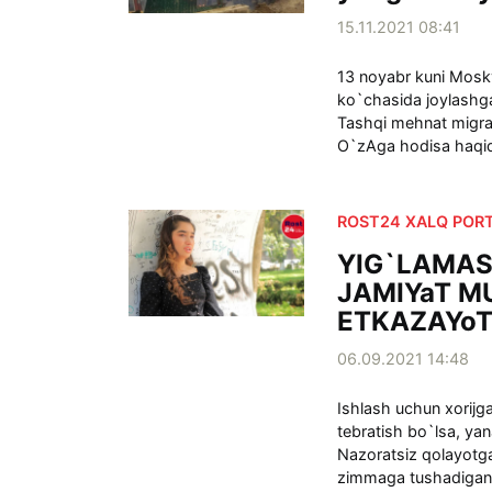
15.11.2021 08:41
13 noyabr kuni Moskv
ko`chasida joylashga
Tashqi mehnat migras
O`zAga hodisa haqid
ROST24 XALQ PORT
YIG`LAMAS
JAMIYaT M
ETKAZAYo
06.09.2021 14:48
Ishlash uchun xorijga
tebratish bo`lsa, yan
Nazoratsiz qolayotg
zimmaga tushadigan 