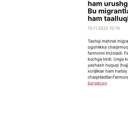
ham urushga
Bu migrantl
ham taalluq
15.11.2022 10:16
Tashqi mehnat migras
ogohlikka chaqirmoq
farmonni imzoladi. 
kuchga kirdi. Unga k
yashash huquqi (huj
xorijliklar ham harbi
chaqiriladilar.Farmon
Батафсил