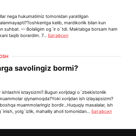
lar nega hukumatimiz tomonidan yaratilgan
alanmayapti?Toshkentga kelib, mardikorlik bilan kun
an suhbat. — Bolaligim og`ir o`tdi. Maktabga borsam ham
ni taqib borardim. 7...
Батафсил
DOSH
rga savolingiz bormi?
 ishlashni istaysizmi?.Bugun xorijdagi o`zbekistonlik
 muammolar qiynamoqda?Yoki xorijdan ish izlayapsizmi?
r boshqa muammolaringiz bordir...Huquqiy masalalar, ish
`inish, yolg`izlik, mahalliy aholi tomonidan...
Батафсил