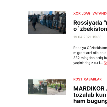
XORIJDAGI VATAN
Rossiyada "
o`zbekiston
19.04.2021 15:38
Rossiya O`zbekiston
migrantlarni olib chi
332 mingdan ortiq fuq
yaqinlaringiz turli...
Б
ROST XABARLAR
MARDIKOR A
tozalab kun
ham bugung