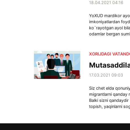
18.04.2021 04:16
YoXUD mardikor ayol
imkoniyatlardan foyd
ko`rayotgan ayol bil
odamlar bergan sumka
XORIJDAGI VATAN
Mutasaddila
17.03.2021 09:03
Siz chet elda qonuniy
migrantlarni qanday
Balki sizni qandaydi
topish, yaqinlarni sog