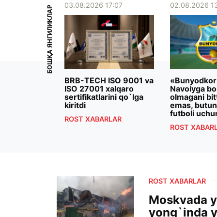
15:39
03.08.2026 17:07
02.08.2026 1
БОШҚА ЯНГИЛИКЛАР
iyoeva
BRB-TECH ISO 9001 va
«Bunyodkor
rezidenti
ISO 27001 xalqaro
Navoiyga bo
 Makron
sertifikatlarini qo`lga
olmagani bit
ashdi
kiritdi
emas, butun
futboli uchu
RLAR
ROST XABARLAR
ROST XABAR
ROST XABARLAR
Moskvada ya
yong`inda y