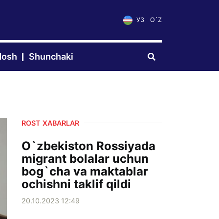
УЗ
O`Z
dosh
Shunchaki
ROST XABARLAR
O`zbekiston Rossiyada
migrant bolalar uchun
bog`cha va maktablar
ochishni taklif qildi
20.10.2023 12:49