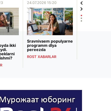
23
24.07.2026 15:20
20.07.2026 12:06
Sravnivaem populyarne
«Biznesni rivojl
oyda ikki
programm dlya
banki» Markazi
ydi.
pereezda
Osiyodagi eng 
beklarni
bank transform
ROST XABARLAR
ishmi?
deb topildi
R
ROST XABARLAR