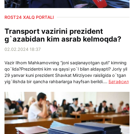
ROST24 XALQ PORTALI
Transport vazirini prezident
g`azabidan kim asrab kelmoqda?
02.02.2024 18:37
Vazir Ilhom Mahkamovning “joni saqlanayotgan quti” kimning
qo`lida?Prezidentni kim va qaysi yo`l bilan aldayapti? Joriy yil
29 yanvar kuni prezident Shavkat Mirziyoev raisligida o`tgan
yig`ilishda bir qancha rahbarlarga hayfsan berildi....
Батафсил