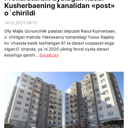
Kusherbaening kanalidan «post»
o`chirildi
14.12.2021 09:12
Oliy Majlis Qonunchilik palatasi deputati Rasul Kusherbaev,
o`chirilgan matnda Yakkasaroy tumanidagi Yunus Rajabiy
ko`chasida kesib tashlangan 81 ta daraxt voqeasini esga
olgan:O`shanda, ya`ni 2020 yilning fevral oyida daraxt
kesishga qarshi...
Батафсил