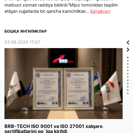
matbuot xizmati raddiya bildirdi:“Mijoz tomonidan taqdim
etilgan xujjatlarda bir qancha kamchiliklar...
Батафсил
БОШҚА ЯНГИЛИКЛАР
03.08.2026 17:07
02.0
BRB-TECH ISO 9001 va ISO 27001 xalqaro
«Bun
sertifikatlarini qo`lga kiritdi
klub