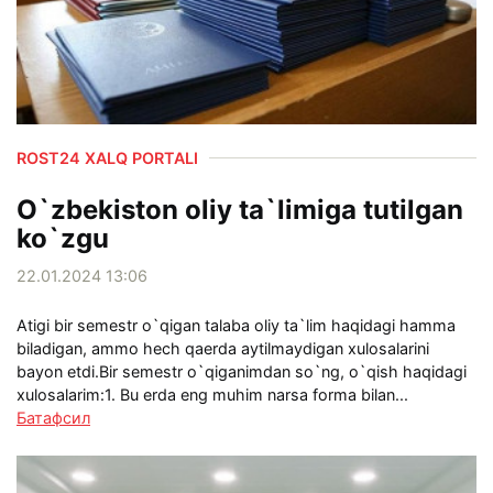
ROST24 XALQ PORTALI
O`zbekiston oliy ta`limiga tutilgan
ko`zgu
22.01.2024 13:06
Atigi bir semestr o`qigan talaba oliy ta`lim haqidagi hamma
biladigan, ammo hech qaerda aytilmaydigan xulosalarini
bayon etdi.Bir semestr o`qiganimdan so`ng, o`qish haqidagi
xulosalarim:1. Bu erda eng muhim narsa forma bilan...
Батафсил