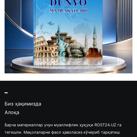
Биз ҳақимизда
Алоқа
Барча материаллар учун муаллифлик ҳуқуқи ROST24.UZ га
тегишли. Мақолаларни фаол ҳаволасиз кўчириб тарқатиш