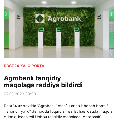
ROST24 XALQ PORTALI
Agrobank tanqidiy
maqolaga raddiya bildirdi
07.08.2023 09:33
Rost24.uz saytida “Agrobank” mas`ullariga ishonch bormi?
“Ishonch yo`q” demoqda fuqarolar” sarlavhasi ostida maqola
e`lon qilingan edi.Ushbu tanqidiy maqolaga “Agrobank”