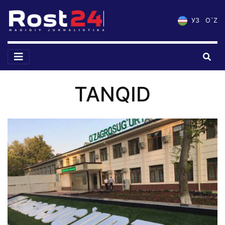
УЗ
O`Z
TANQID