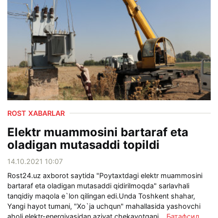
ROST XABARLAR
Elektr muammosini bartaraf eta
oladigan mutasaddi topildi
14.10.2021 10:07
Rost24.uz axborot saytida "Poytaxtdagi elektr muammosini
bartaraf eta oladigan mutasaddi qidirilmoqda" sarlavhali
tanqidiy maqola e`lon qilingan edi.Unda Toshkent shahar,
Yangi hayot tumani, "Xo`ja uchqun" mahallasida yashovchi
aholi elektr-energiyasidan aziyat chekayotgani...
Батафсил