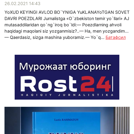
26.02.2021 14:43
YoXUD KEYINGI AVLOD BO`YNIGA YuKLANAYoTGAN SOVET
DAVRI POEZDLARI Jurnalistga «O`zbekiston temir yo`llari» AJ
mutasaddilaridan qo`ng`iroq bo`ldi:— Poezdlarning ahvoli
haqidagi maqolani siz yozganmisiz?..— Ha, men yozgandim...
— Qaerdasiz, sizga mashina yuboramiz.— Yo`q...
Батафсил