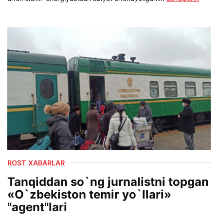
ROST XABARLAR
Tanqiddan so`ng jurnalistni topgan
«O`zbekiston temir yo`llari»
"agent"lari