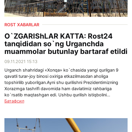
ROST XABARLAR
O`ZGARIShLAR KATTA: Rost24
tanqididan so`ng Urganchda
muammolar butunlay bartaraf etildi
09.11.2021 15:13
Urganch shahridagi «Xonqa» ko`chasida yangi qurilgan 9
qavatli turar-joy binosi oxiriga etkazilmasdan aholiga
topshirilib yuborilgan.Ayni shu qurilishni Prezidentimizning
Xorazmga tashrifi davomida ham davlatimiz rahbariga
ko`rsatib maqtashgan edi. Ushbu qurilish istiqbolini...
Батафсил