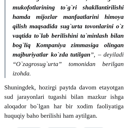
mukofotlarining to`g`ri shakllantirilishi
hamda mijozlar manfaatlarini himoya
qilish maqsadida sug`urta tovonlarini o`z
vaqtida to`lab berilishini ta`minlash bilan
bog`liq Kompaniya zimmasiga olingan
majburiyatlar ko`zda tutilgan
”, – deyiladi
“O`zagrosug`urta” tomonidan berilgan
izohda.
Shuningdek, hozirgi paytda davom etayotgan
sud jarayonlari tugashi bilan mazkur ishga
aloqador bo`lgan har bir xodim faoliyatiga
huquqiy baho berilishi ham aytilgan.