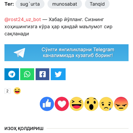
Тег:
sug`urta
munosabat
Tanqid
@rost24_uz_bot
— Хабар йўлланг. Сизнинг
хоҳишингизга кўра ҳар қандай маълумот сир
сақланади
2
ИЗОҲ ҚОЛДИРИШ