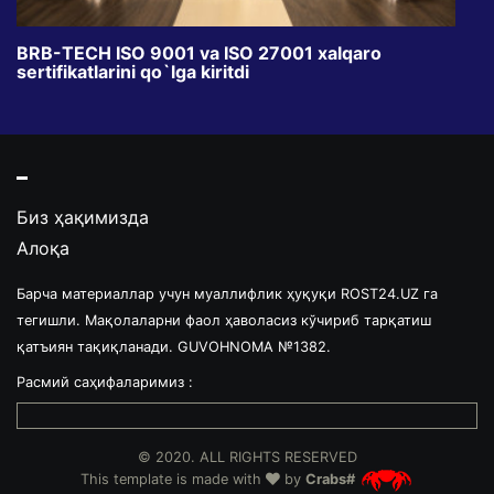
BRB-TECH ISO 9001 va ISO 27001 xalqaro
«Bun
sertifikatlarini qo`lga kiritdi
klub
Биз ҳақимизда
Алоқа
Барча материаллар учун муаллифлик ҳуқуқи ROST24.UZ га
тегишли. Мақолаларни фаол ҳаволасиз кўчириб тарқатиш
қатъиян тақиқланади. GUVOHNOMA №1382.
Расмий саҳифаларимиз :
© 2020. ALL RIGHTS RESERVED
This template is made with
by
Crabs#