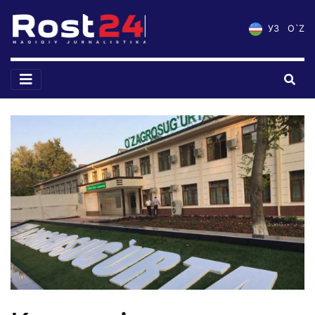
УЗ
O`Z