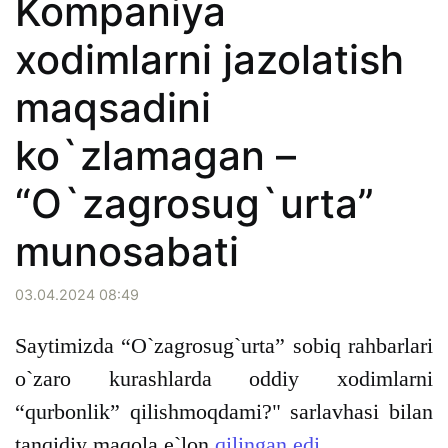
Kompaniya
xodimlarni jazolatish
maqsadini
ko`zlamagan –
“O`zagrosug`urta”
munosabati
03.04.2024 08:49
Saytimizda “O`zagrosug`urta” sobiq rahbarlari
o`zaro kurashlarda oddiy xodimlarni
“qurbonlik” qilishmoqdami?" sarlavhasi bilan
tanqidiy maqola e`lon
qilingan edi
.