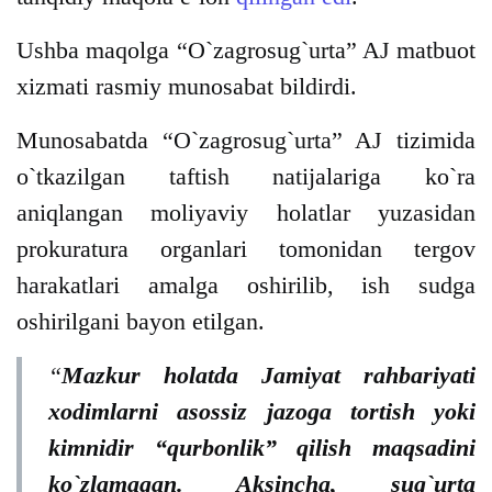
Ushba maqolga “O`zagrosug`urta” AJ matbuot
xizmati rasmiy munosabat bildirdi.
Munosabatda “O`zagrosug`urta” AJ tizimida
o`tkazilgan taftish natijalariga ko`ra
aniqlangan moliyaviy holatlar yuzasidan
prokuratura organlari tomonidan tergov
harakatlari amalga oshirilib, ish sudga
oshirilgani bayon etilgan.
“
Mazkur holatda Jamiyat rahbariyati
xodimlarni asossiz jazoga tortish yoki
kimnidir “qurbonlik” qilish maqsadini
ko`zlamagan. Aksincha, sug`urta