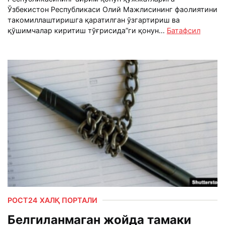
Ўзбекистон Республикаси Олий Мажлисининг фаолиятини
такомиллаштиришга қаратилган ўзгартириш ва
қўшимчалар киритиш тўғрисида”ги қонун...
Батафсил
РОСТ24 ХАЛҚ ПОРТАЛИ
Белгиланмаган жойда тамаки