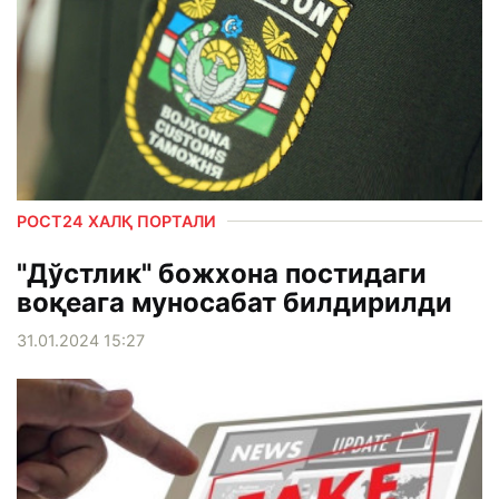
РОСТ24 ХАЛҚ ПОРТАЛИ
"Дўстлик" божхона постидаги
воқеага муносабат билдирилди
31.01.2024 15:27