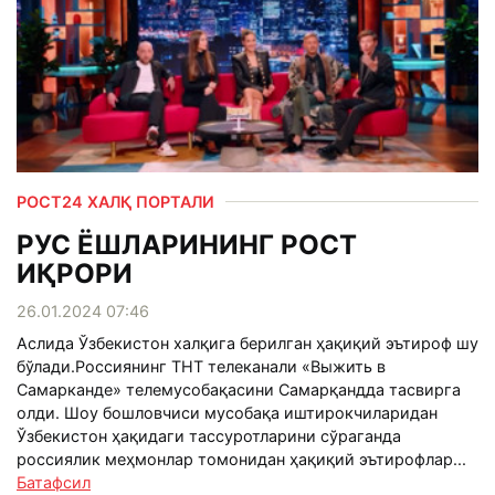
РОСТ24 ХАЛҚ ПОРТАЛИ
РУС ЁШЛАРИНИНГ РОСТ
ИҚРОРИ
26.01.2024 07:46
Аслида Ўзбекистон халқига берилган ҳақиқий эътироф шу
бўлади.Россиянинг ТНТ телеканали «Выжить в
Самарканде» телемусобақасини Самарқандда тасвирга
олди. Шоу бошловчиси мусобақа иштирокчиларидан
Ўзбекистон ҳақидаги тассуротларини сўраганда
россиялик меҳмонлар томонидан ҳақиқий эътирофлар...
Батафсил