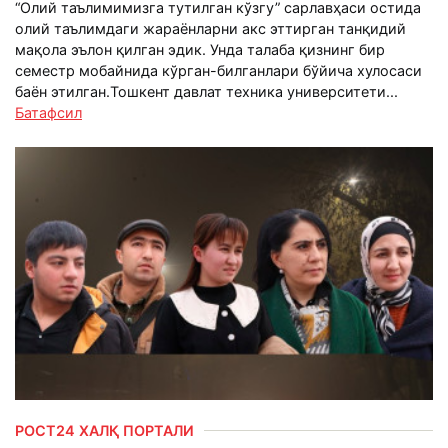
“Олий таълимимизга тутилган кўзгу” сарлавҳаси остида
олий таълимдаги жараёнларни акс эттирган танқидий
мақола эълон қилган эдик. Унда талаба қизнинг бир
семестр мобайнида кўрган-билганлари бўйича хулосаси
баён этилган.Тошкент давлат техника университети...
Батафсил
РОСТ24 ХАЛҚ ПОРТАЛИ