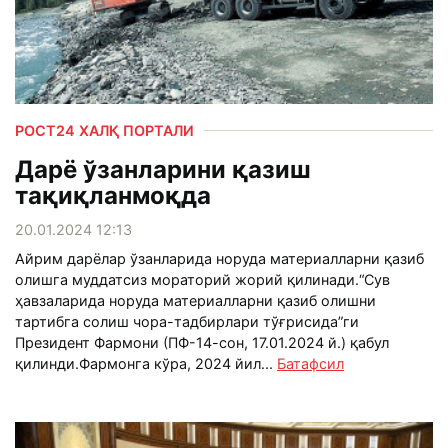
РОСТ24 ХАЛҚ ПОРТАЛИ
Дарё ўзанларини қазиш
тақиқланмоқда
20.01.2024 12:13
Айрим дарёлар ўзанларида норуда материалларни қазиб
олишга муддатсиз мораторий жорий қилинади.“Сув
ҳавзаларида норуда материалларни қазиб олишни
тартибга солиш чора-тадбирлари тўғрисида”ги
Президент Фармони (ПФ-14-сон, 17.01.2024 й.) қабул
қилинди.Фармонга кўра, 2024 йил...
Батафсил