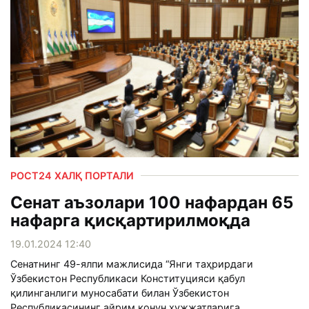
РОСТ24 ХАЛҚ ПОРТАЛИ
Сенат аъзолари 100 нафардан 65
нафарга қисқартирилмоқда
19.01.2024 12:40
Сенатнинг 49-ялпи мажлисида “Янги таҳрирдаги
Ўзбекистон Республикаси Конституцияси қабул
қилинганлиги муносабати билан Ўзбекистон
Республикасининг айрим қонун ҳужжатларига