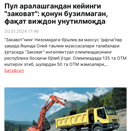
Пул аралашгандан кейинги
"заковат": қонун бузилмаган,
фақат виждон унутилмоқда
20.01.2024 17:46
“Закавот”нинг Низомидаги бўшлиқ ва махсус “дарча”лар
ҳақида.Яқинда Олий таълим муассасалари талабалари
ўртасида “Заковат” интеллектуал олимпиадасининг
республика босқичи бўлиб ўтди. Олимпиадада 135 та ОТМ
иштирок этиб, шулардан 50 та ОТМ жамоалари,...
Батафсил