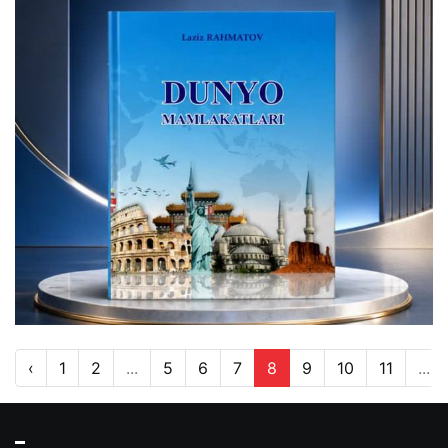
‹
1
2
...
5
6
7
8
9
10
11
...