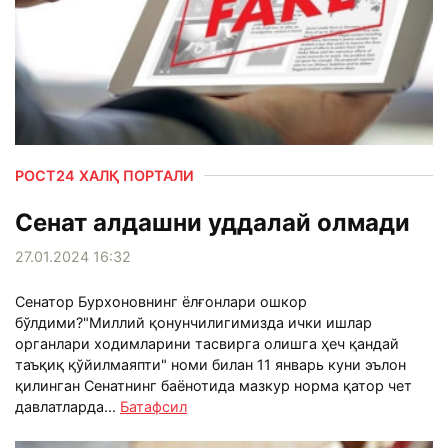
РОСТ24 ХАЛҚ ПОРТАЛИ
Сенат алдашни уддалай олмади
27.01.2024 16:32
Сенатор Бурхоновнинг ёлғонлари ошкор
бўлдими?"Миллий қонунчилигимизда ички ишлар
органлари ходимларини тасвирга олишга ҳеч қандай
таъқиқ қўйилмаяпти" номи билан 11 январь куни эълон
қилинган Сенатнинг баёнотида мазкур норма қатор чет
давлатларда...
Батафсил