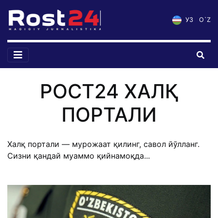
УЗ
O`Z
РОСТ24 ХАЛҚ
ПОРТАЛИ
Халқ портали — мурожаат қилинг, савол йўлланг.
Сизни қандай муаммо қийнамоқда...