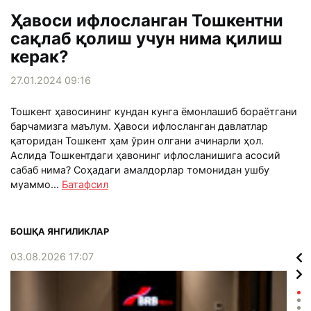
Ҳавоси ифлосланган Тошкентни
сақлаб қолиш учун нима қилиш
керак?
27.01.2024 09:16
Тошкент ҳавосининг кундан кунга ёмонлашиб бораётгани
барчамизга маълум. Ҳавоси ифлосланган давлатлар
қаторидан Тошкент ҳам ўрин олгани ачинарли ҳол.
Аслида Тошкентдаги ҳавонинг ифлосланишига асосий
сабаб нима? Соҳадаги амалдорлар томонидан ушбу
муаммо...
Батафсил
БОШҚА ЯНГИЛИКЛАР
03.08.2026 17:07
02.0