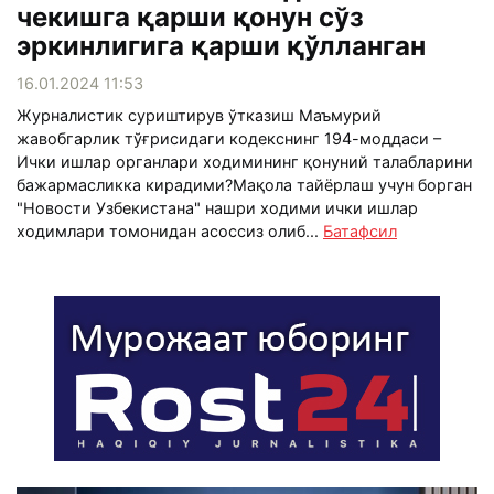
чекишга қарши қонун сўз
эркинлигига қарши қўлланган
16.01.2024 11:53
Журналистик суриштирув ўтказиш Маъмурий
жавобгарлик тўғрисидаги кодекснинг 194-моддаси –
Ички ишлар органлари ходимининг қонуний талабларини
бажармасликка кирадими?Мақола тайёрлаш учун борган
"Новости Узбекистана" нашри ходими ички ишлар
ходимлари томонидан асоссиз олиб...
Батафсил