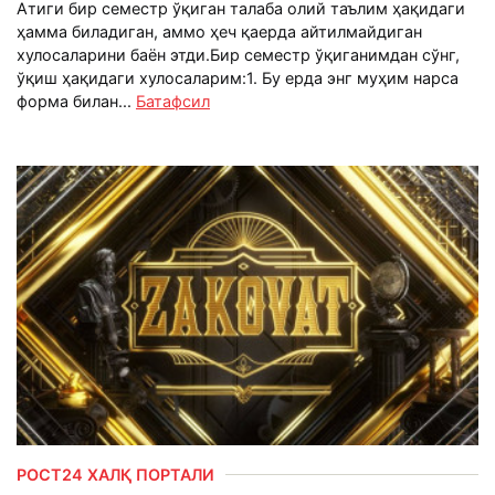
Атиги бир семестр ўқиган талаба олий таълим ҳақидаги
ҳамма биладиган, аммо ҳеч қаерда айтилмайдиган
хулосаларини баён этди.Бир семестр ўқиганимдан сўнг,
ўқиш ҳақидаги хулосаларим:1. Бу ерда энг муҳим нарса
форма билан...
Батафсил
РОСТ24 ХАЛҚ ПОРТАЛИ