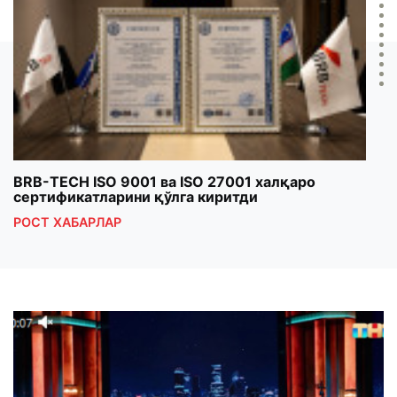
BRB-TECH ISO 9001 ва ISO 27001 халқаро
«Бу
сертификатларини қўлга киритди
клуб
РОСТ ХАБАРЛАР
РОС