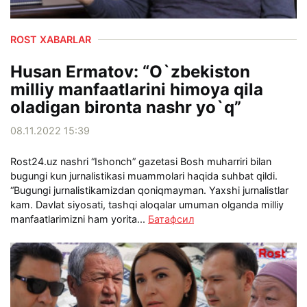
ROST XABARLAR
Husan Ermatov: “O`zbekiston
milliy manfaatlarini himoya qila
oladigan bironta nashr yo`q”
08.11.2022 15:39
Rost24.uz nashri “Ishonch” gazetasi Bosh muharriri bilan
bugungi kun jurnalistikasi muammolari haqida suhbat qildi.
“Bugungi jurnalistikamizdan qoniqmayman. Yaxshi jurnalistlar
kam. Davlat siyosati, tashqi aloqalar umuman olganda milliy
manfaatlarimizni ham yorita...
Батафсил