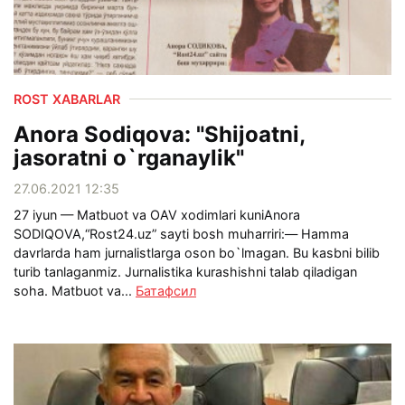
ROST XABARLAR
Anora Sodiqova: "Shijoatni,
jasoratni o`rganaylik"
27.06.2021 12:35
27 iyun — Matbuot va OAV xodimlari kuni Anora
SODIQOVA,“Rost24.uz” sayti bosh muharriri:— Hamma
davrlarda ham jurnalistlarga oson bo`lmagan. Bu kasbni bilib
turib tanlaganmiz. Jurnalistika kurashishni talab qiladigan
soha. Matbuot va...
Батафсил