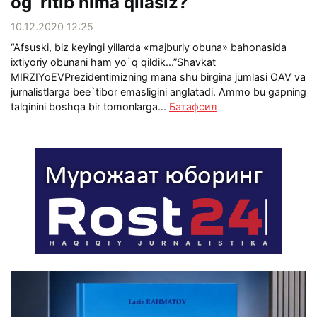
og`ritib nima qilasiz?
10.12.2020 12:25
“Afsuski, biz keyingi yillarda «majburiy obuna» bahonasida
ixtiyoriy obunani ham yo`q qildik...”Shavkat
MIRZIYoEVPrezidentimizning mana shu birgina jumlasi OAV va
jurnalistlarga bee`tibor emasligini anglatadi. Ammo bu gapning
talqinini boshqa bir tomonlarga...
Батафсил