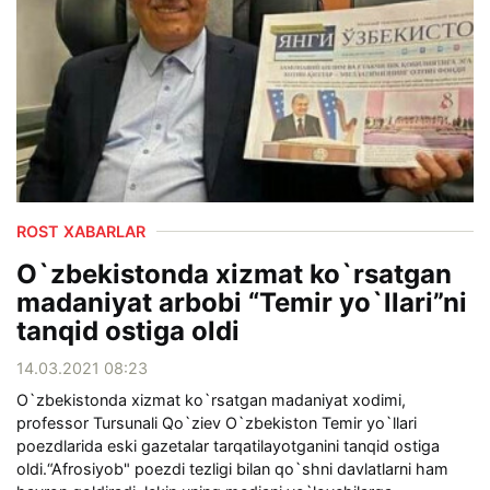
ROST XABARLAR
O`zbekistonda xizmat ko`rsatgan
madaniyat arbobi “Temir yo`llari”ni
tanqid ostiga oldi
14.03.2021 08:23
O`zbekistonda xizmat ko`rsatgan madaniyat xodimi,
professor Tursunali Qo`ziev O`zbekiston Temir yo`llari
poezdlarida eski gazetalar tarqatilayotganini tanqid ostiga
oldi.“Afrosiyob" poezdi tezligi bilan qo`shni davlatlarni ham