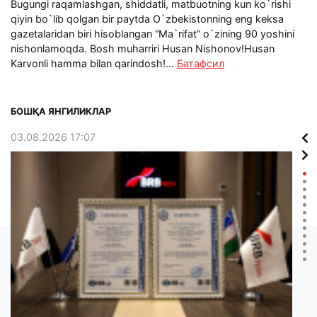
Bugungi raqamlashgan, shiddatli, matbuotning kun ko`rishi
qiyin bo`lib qolgan bir paytda O`zbekistonning eng keksa
gazetalaridan biri hisoblangan “Ma`rifat” o`zining 90 yoshini
nishonlamoqda. Bosh muharriri Husan Nishonov!Husan
Karvonli hamma bilan qarindosh!...
Батафсил
БОШҚА ЯНГИЛИКЛАР
03.08.2026 17:07
02.0