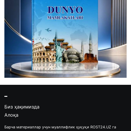
Биз ҳақимизда
Алоқа
Барча материаллар учун муаллифлик ҳуқуқи ROST24.UZ га