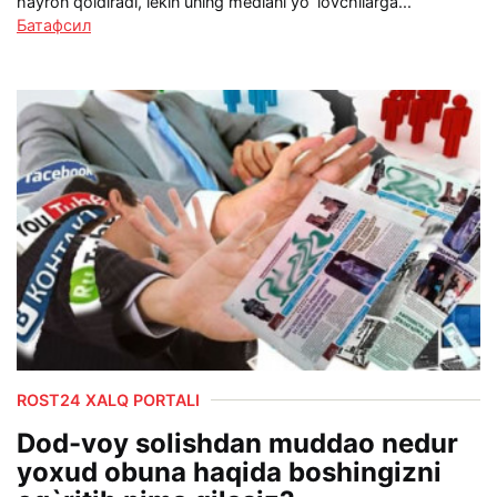
hayron qoldiradi, lekin uning mediani yo`lovchilarga...
Батафсил
ROST24 XALQ PORTALI
Dod-voy solishdan muddao nedur
yoxud obuna haqida boshingizni