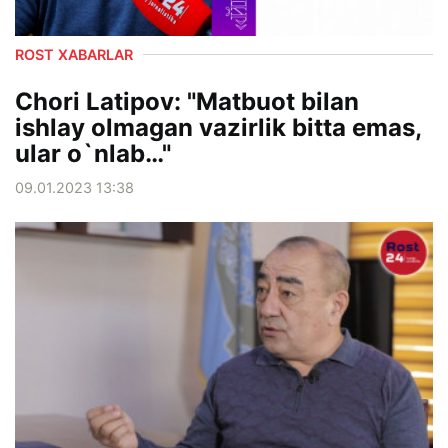
ROST XABARLAR
Chori Latipov: "Matbuot bilan
ishlay olmagan vazirlik bitta emas,
ular o`nlab…"
09.01.2023 13:38