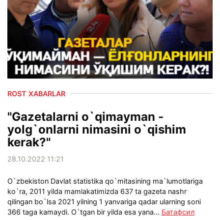
ROST XABARLAR
"Gazetalarni o`qimayman -
yolg`onlarni nimasini o`qishim
kerak?"
28.10.2022 11:21
O`zbekiston Davlat statistika qo`mitasining ma`lumotlariga
ko`ra, 2011 yilda mamlakatimizda 637 ta gazeta nashr
qilingan bo`lsa 2021 yilning 1 yanvariga qadar ularning soni
366 taga kamaydi. O`tgan bir yilda esa yana...
Батафсил