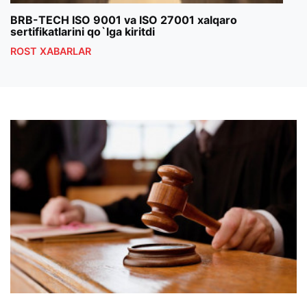
BRB-TECH ISO 9001 va ISO 27001 xalqaro
«Bun
sertifikatlarini qo`lga kiritdi
klub
ROST XABARLAR
ROS