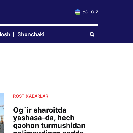
УЗ
O`Z
dosh
Shunchaki
ROST XABARLAR
Og`ir sharoitda
yashasa-da, hech
qachon turmushidan