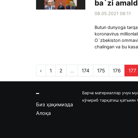
ba`zi amald
08.05.2021 06:11
Butun dunyoga tarqal
koronavirus millionl
O`zbekiston ommaviy 
chalingan va bu kasall
‹
1
2
...
174
175
176
177
Барча материаллар учун му
кўчириб тарқатиш қатъиян
Биз ҳақимизда
Алоқа