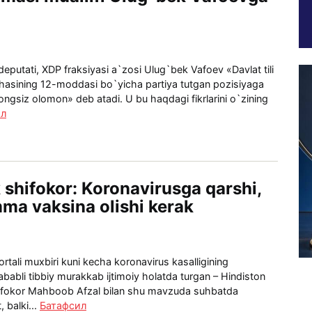
deputati, XDP fraksiyasi a`zosi Ulug`bek Vafoev «Davlat tili
hasining 12-moddasi bo`yicha partiya tutgan pozisiyaga
ongsiz olomon» deb atadi. U bu haqdagi fikrlarini o`zining
ил
 shifokor: Koronavirusga qarshi,
mma vaksina olishi kerak
tali muxbiri kuni kecha koronavirus kasalligining
ababli tibbiy murakkab ijtimoiy holatda turgan – Hindiston
hifokor Mahboob Afzal bilan shu mavzuda suhbatda
 balki...
Батафсил