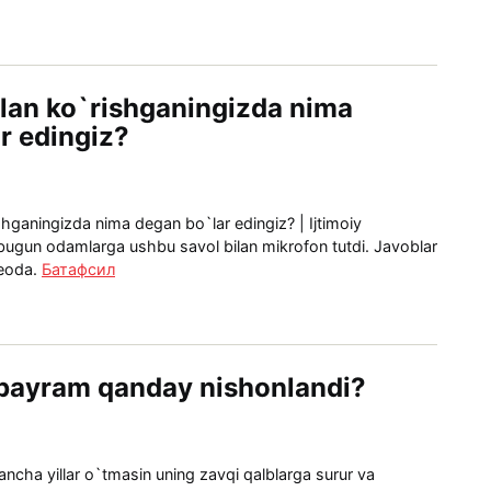
ilan ko`rishganingizda nima
r edingiz?
shganingizda nima degan bo`lar edingiz? | Ijtimoiy
gun odamlarga ushbu savol bilan mikrofon tutdi. Javoblar
deoda.
Батафсил
 bayram qanday nishonlandi?
ncha yillar o`tmasin uning zavqi qalblarga surur va