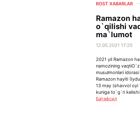
ROST XABARLAR
Ramazon ha
o`qilishi va
ma`lumot
12.05.2021 17:20
2021 yil Ramazon hay
namozining vaqtiO`z
musulmonlari idorasi 
Ramazon hayiti (Iydul 
13 may (shavvol oyi
kuniga to`g`ri kelishi
Батафсил