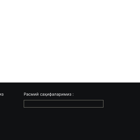
из
Расмий саҳифаларимиз :