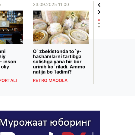
5
23.09.2025 11:00
03.09.2025 17:48
hni
O`zbekistonda to`y-
Qachon xalq bo
niy
hashamlarni tartibga
Mahalliychilik ill
- inson
solishga yana bir bor
oqibatlari
oliy
urinib ko`riladi. Ammo
RETRO MAQOLA
natija bo`ladimi?
PORTALI
RETRO MAQOLA