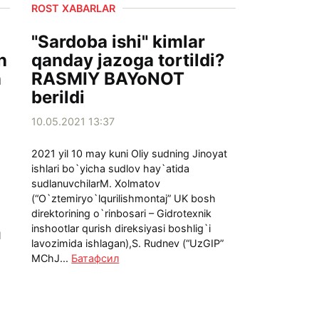
ROST XABARLAR
"Sardoba ishi" kimlar
n
qanday jazoga tortildi?
n
RASMIY BAYoNOT
berildi
10.05.2021 13:37
2021 yil 10 may kuni Oliy sudning Jinoyat
ishlari bo`yicha sudlov hay`atida
sudlanuvchilarM. Xolmatov
(“O`ztemiryo`lqurilishmontaj” UK bosh
direktorining o`rinbosari – Gidrotexnik
inshootlar qurish direksiyasi boshlig`i
l
lavozimida ishlagan),S. Rudnev (“UzGIP”
MChJ...
Батафсил