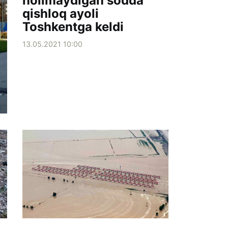
nolimaydigan sodda
qishloq ayoli
Toshkentga keldi
13.05.2021 10:00