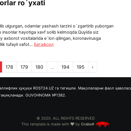
orlar ro`yxati
ib ulgurgan, odamlar yashash tarzini o`zgartirib yuborgan
ab insonlar hayotiga xavf solib kelmoqda.Quyida siz
axborot vositalarida e`lon qilingan, koronavirusga
ik tufayli vafot...
Батафсил
178
179
180
...
194
195
›
аллифлик ҳуқуқи ROST24.UZ га тегишли. Мақолаларни фаол ҳаволас
 тақиқланади. GUVOHNOMA №1382.
© 2020. ALL RIGHTS RESERVED
This template is made with
by
Crabs#