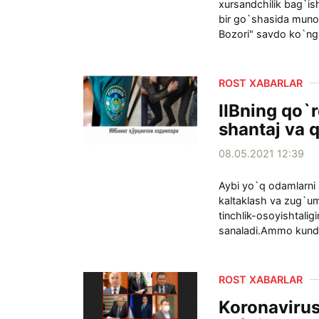
xursandchilik bag`is
bir go`shasida muno
Bozori" savdo ko`ngi
ROST XABARLAR
IIBning qo`r
shantaj va q
08.05.2021 12:39
Aybi yo`q odamlarni ay
kaltaklash va zug`um 
tinchlik-osoyishtaligi
sanaladi.Ammo kundal
ROST XABARLAR
Koronavirus