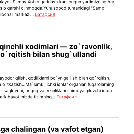
hlaydi. 9-may Xotira qadrlash kuni bugun yurtimizning har
sib qarshi olinmoqda.Yunusobod tumanidagi "Sampi
lochar markazi...
Батафсил
qinchli xodimlari — zo`ravonlik,
o`rqitish bilan shug`ullandi
bdor qilish, qotilliklarni bo`yniga ilish bilan qo`rqitish,
o`tkazish...Ma`lumki, ichki ishlar organlari fuqarolarning
ni saqlovchi, huquq va erkinliklarini himoya qiluvchi idora
ik hayotimizda tizimning...
Батафсил
ga chalingan (va vafot etgan)