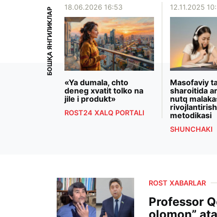
10:31
18.06.2026 16:53
12.11.2025 10
БОШҚА ЯНГИЛИКЛАР
vojlantirish
«Ya dumala, chto
Masofaviy ta
ng xohish va
deneg xvatit tolko na
sharoitida ar
bog`liqligi
jile i produkt»
nutq malaka
i topdi
rivojlantirish
ROST24 XALQ PORTALI
metodikasi
LQ PORTALI
SHUNCHAKI
ROST XABARLAR
Professor 
olomon” ata