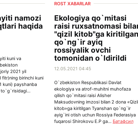
ROST XABARLAR
yiti namozi
Ekologiya qo`mitasi
qtlari haqida
raisi ruxsatnomasi bila
"qizil kitob"ga kiritilga
qo`ng`ir ayiq
rossiyalik ovchi
tomonidan o`ldirildi
iti kuni va
bekiston
12.05.2021 04:45
joriy 2021 yil
fitr)ning birinchi kuni
O`zbekiston Respublikasi Davlat
 1 kuni) payshanba
ekologiya va atrof-muhitni muhofaza
 to`g`risidagi...
qilish qo`mitasi raisi Alisher
Maksudovning imzosi bilan 2 dona «Qizi
kitob»ga kiritilgan Tyanshan qo`ng`ir
ayig`ini otish uchun Rossiya Federasiya
fuqarosi Shirokovu E.P ga...
Батафсил