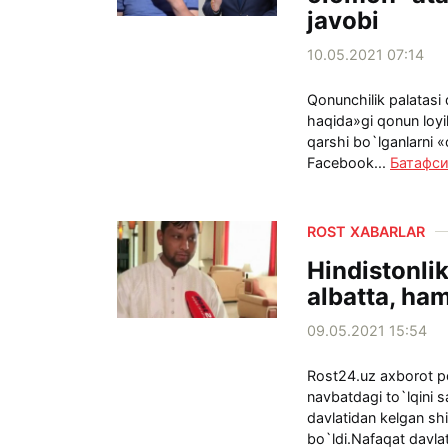
javobi
10.05.2021 07:14
Qonunchilik palatasi 
haqida»gi qonun loyi
qarshi bo`lganlarni «
Facebook...
Батафс
ROST XABARLAR
Hindistonlik
albatta, ha
09.05.2021 15:54
Rost24.uz axborot por
navbatdagi to`lqini s
davlatidan kelgan s
bo`ldi.Nafaqat davlat,