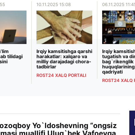
:55
10.11.2025 15:08
06.11.2025 11:4
’lim
Irqiy kamsitishga qarshi
Irqiy kamsitis
ab tilidagi
harakatlar: xalqaro va
tugatish va di
sini
milliy darajadagi chora-
bag`rikenglik 
tadbirlar
huquqlarining 
qadriyati
ROST24 XALQ PORTALI
ROST24 XALQ 
Qozoqboy Yo`ldoshevning “ongsiz
masi muallifi Ulug`bek Vafoevga