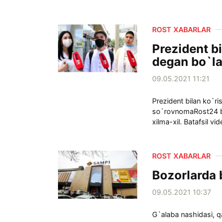
ROST XABARLAR
Prezident b
degan bo`la
09.05.2021 11:21
Prezident bilan ko`ri
so`rovnomaRost24 bu
xilma-xil. Batafsil vi
ROST XABARLAR
Bozorlarda
09.05.2021 10:37
G`alaba nashidasi, qa