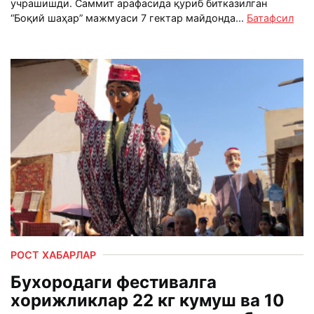
учрашишди. Саммит арафасида қуриб битказилган
“Боқий шаҳар” мажмуаси 7 гектар майдонда...
Батафсил
РОСТ ХАБАРЛАР
Бухородаги фестивалга
хорижликлар 22 кг кумуш ва 10