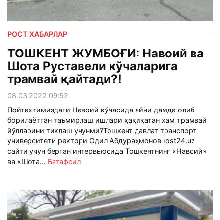
РОСТ ХАБАРЛАР
ТОШКЕНТ ЖУМБОҒИ: Навоий ва
Шота Руставели кўчаларига
трамвай қайтади?!
08.03.2022 09:52
Пойтахтимиздаги Навоий кўчасида айни дамда олиб
борилаётган таъмирлаш ишлари ҳақиқатан ҳам трамвай
йўлларини тиклаш учунми?Тошкент давлат транспорт
университети ректори Одил Абдураҳмонов rost24.uz
сайти учун берган интервьюсида Тошкентнинг «Навоий»
ва «Шота...
Батафсил