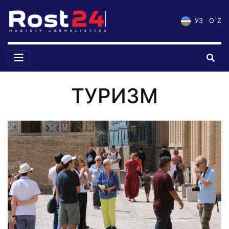
УЗ
O`Z
ТУРИЗМ