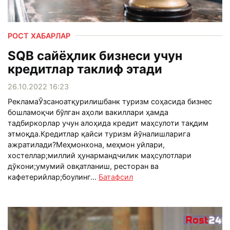
РОСТ ХАБАРЛАР
SQB сайёҳлик бизнеси учун
кредитлар таклиф этади
26.10.2022 16:23
РекламаЎзсаноатқурилишбанк туризм соҳасида бизнес
бошламоқчи бўлган аҳоли вакиллари ҳамда
тадбиркорлар учун алоҳида кредит маҳсулоти тақдим
этмоқда.Кредитлар қайси туризм йўналишларига
ажратилади?Меҳмонхона, меҳмон уйлари,
хостеллар;миллий ҳунармандчилик маҳсулотлари
дўкони;умумий овқатланиш, ресторан ва
кафетерийлар;боулинг...
Батафсил