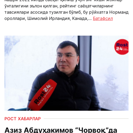
ўнталигини эълон қилган, рейтинг саёҳатчиларнинг
тавсиялари асосида тузилган бўлиб, бу рўйхатга Норманд
ороллари, Шимолий Ирландия, Канада,...
Батафсил
РОСТ ХАБАРЛАР
Азиз Абдуҳакимов “Чорвоқ”да