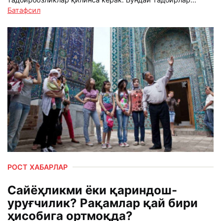
Батафсил
РОСТ ХАБАРЛАР
Сайёҳликми ёки қариндош-
уруғчилик? Рақамлар қай бири
ҳисобига ортмоқда?