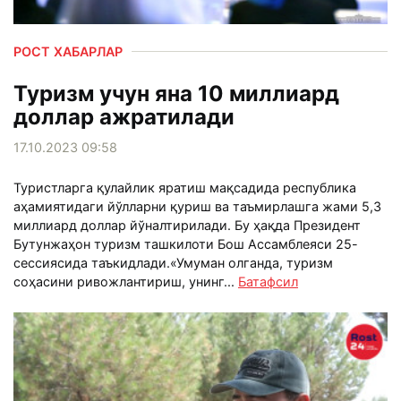
РОСТ ХАБАРЛАР
Туризм учун яна 10 миллиард
доллар ажратилади
17.10.2023 09:58
Туристларга қулайлик яратиш мақсадида республика
аҳамиятидаги йўлларни қуриш ва таъмирлашга жами 5,3
миллиард доллар йўналтирилади. Бу ҳақда Президент
Бутунжаҳон туризм ташкилоти Бош Ассамблеяси 25-
сессиясида таъкидлади.«Умуман олганда, туризм
соҳасини ривожлантириш, унинг...
Батафсил