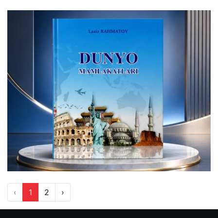
‹
1
2
›