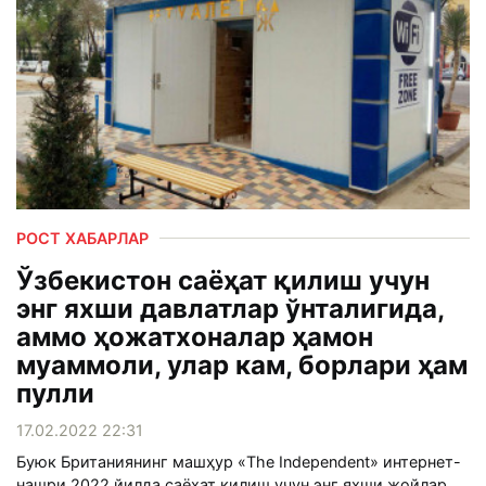
РОСТ ХАБАРЛАР
Ўзбекистон саёҳат қилиш учун
энг яхши давлатлар ўнталигида,
аммо ҳожатхоналар ҳамон
муаммоли, улар кам, борлари ҳам
пулли
17.02.2022 22:31
Буюк Британиянинг машҳур «The Independent» интернет-
нашри 2022 йилда саёҳат қилиш учун энг яхши жойлар