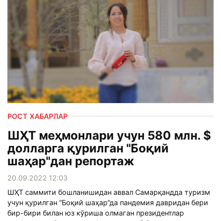
РОСТ ХАБАРЛАР
ШҲТ меҳмонлари учун 580 млн. $
долларга қурилган "Боқий
шаҳар"дан репортаж
20.09.2022 12:03
ШҲТ саммити бошланишидан аввал Самарқандда туризм
учун қурилган “Боқий шаҳар”да пандемия давридан бери
бир-бири билан юз кўриша олмаган президентлар