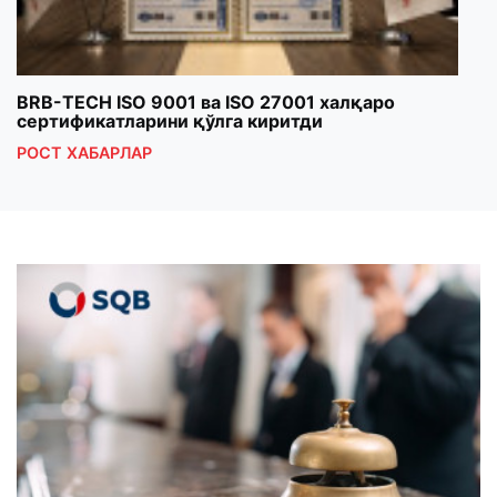
BRB-TECH ISO 9001 ва ISO 27001 халқаро
«Бу
сертификатларини қўлга киритди
клуб
РОСТ ХАБАРЛАР
РОС