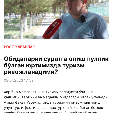
РОСТ ХАБАРЛАР
Обидаларни суратга олиш пуллик
бўлган юртимизда туризм
ривожланадими?
08.07.2023 17:52
Ҳар бир мамлакатнинг туризм салоҳияти ўзининг
қадимий, тарихий ва маданий обидалари билан ўлчанади.
Аммо фақат Ўзбекистонда туризмни ривожлантириш
учун турли фестиваллар, дастурхон ёзиш билан боғлиқ
тадбирбозликлар қилинса керак. Бундай тадбирлар...