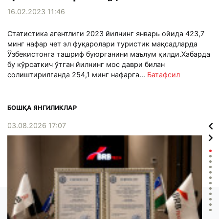
16.02.2023 11:46
Статистика агентлиги 2023 йилнинг январь ойида 423,7
минг нафар чет эл фуқаролари туристик мақсадларда
Ўзбекистонга ташриф буюрганини маълум қилди.Хабарда
бу кўрсаткич ўтган йилнинг мос даври билан
солиштирилганда 254,1 минг нафарга...
Батафсил
БОШҚА ЯНГИЛИКЛАР
03.08.2026 17:07
02.0