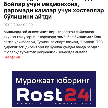
бойлар учун меҳмонхона,
даромади камлар учун хостеллар
бўлишини айтди
07.02.2022 09:29
Миллиардлаб инвестиция киритилаётган лойиҳалар
якунлангач уларнинг нархлари ҳамёнбоп бўладими? Бош
вазир ўринбосари, Туризм ва спорт вазири, “Чорвоқ” ТРЗ
дирекцияси директори бу бўйича қандай ваъда берди?
“Чорвоқ” туристик рекреацион зонасида амалга...
Батафсил