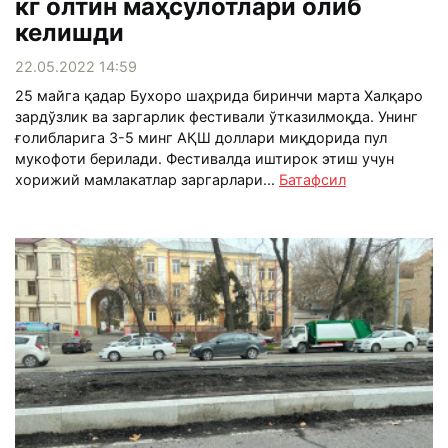
кг олтин маҳсулотлари олиб
келишди
22.05.2022 14:59
25 майга қадар Бухоро шаҳрида биринчи марта Халқаро
зардўзлик ва заргарлик фестивали ўтказилмоқда. Унинг
ғолибларига 3-5 минг АҚШ доллари миқдорида пул
мукофоти берилади. Фестивалда иштирок этиш учун
хорижий мамлакатлар заргарлари...
Батафсил