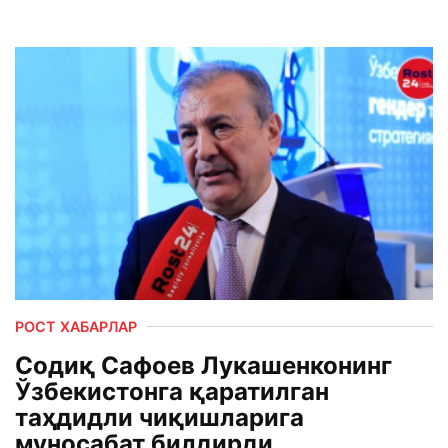
РОСТ ХАБАРЛАР
Содиқ Сафоев Лукашенконинг
Ўзбекистонга қаратилган
таҳдидли чиқишларига
муносабат билдирди