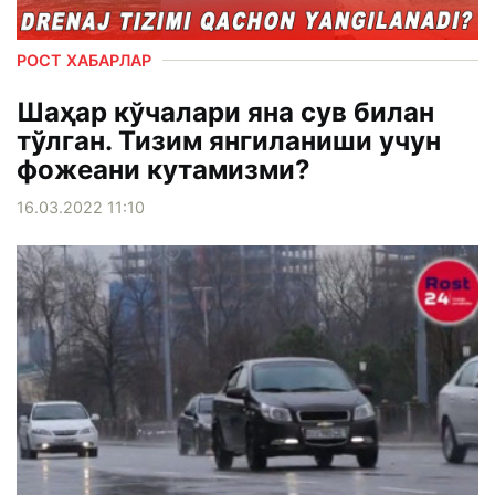
РОСТ ХАБАРЛАР
Шаҳар кўчалари яна сув билан
тўлган. Тизим янгиланиши учун
фожеани кутамизми?
16.03.2022 11:10