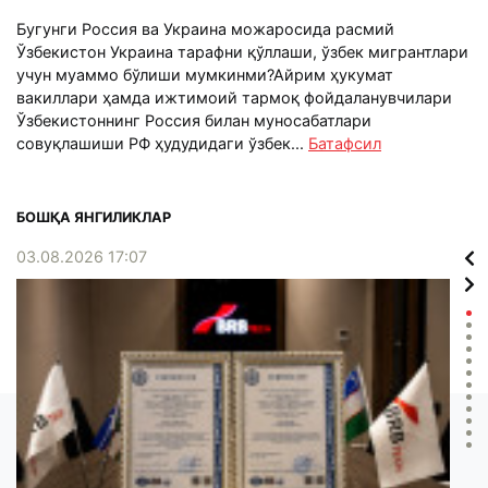
Бугунги Россия ва Украина можаросида расмий
Ўзбекистон Украина тарафни қўллаши, ўзбек мигрантлари
учун муаммо бўлиши мумкинми?Айрим ҳукумат
вакиллари ҳамда ижтимоий тармоқ фойдаланувчилари
Ўзбекистоннинг Россия билан муносабатлари
совуқлашиши РФ ҳудудидаги ўзбек...
Батафсил
БОШҚА ЯНГИЛИКЛАР
03.08.2026 17:07
02.0