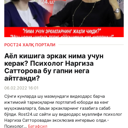
РОСТ24 ХАЛҚ ПОРТАЛИ
Аёл кишига эркак нима учун
керак? Психолог Наргиза
Сатторова бу гапни нега
айтганди?
06.02.2022 16:01
Сўнги кунларда шу мазмундаги видеодарс барча
ижтимоий тармоқларни портлатиб юборди ва кенг
муҳокамаларга, баъзи эркакларнинг ғазабига сабаб
бўлди. Rost24.uz сайти шу видеодарс муаллифи психолог
Наргиза Сатторовадан эксклюзив интервью олди.-
Психолог...
Батафсил