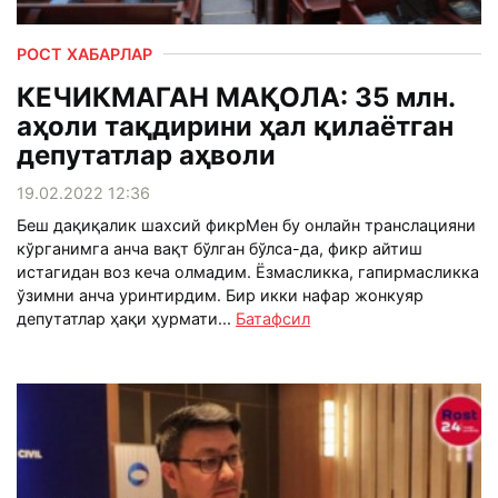
РОСТ ХАБАРЛАР
КЕЧИКМАГАН МАҚОЛА: 35 млн.
аҳоли тақдирини ҳал қилаётган
депутатлар аҳволи
19.02.2022 12:36
Беш дақиқалик шахсий фикр Мен бу онлайн транслацияни
кўрганимга анча вақт бўлган бўлса-да, фикр айтиш
истагидан воз кеча олмадим. Ёзмасликка, гапирмасликка
ўзимни анча уринтирдим. Бир икки нафар жонкуяр
депутатлар ҳақи ҳурмати...
Батафсил