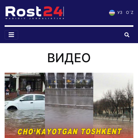
УЗ
O`Z
ВИДЕО