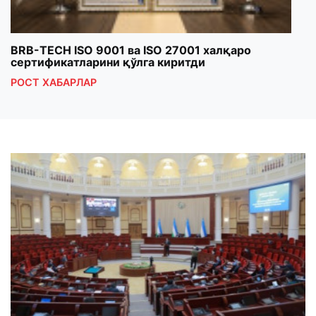
BRB-TECH ISO 9001 ва ISO 27001 халқаро
«Бу
сертификатларини қўлга киритди
клуб
РОСТ ХАБАРЛАР
РОС