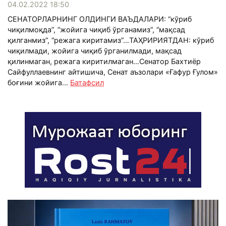
04.02.2022 18:50
СЕНАТОРЛАРНИНГ ОЛДИНГИ ВАЪДАЛАРИ: “кўриб
чиқилмоқда”, “жойига чиқиб ўрганамиз”, “мақсад
қилганмиз”, “режага киритамиз”…ТАҲРИРИЯТДАН: кўриб
чиқилмади, жойига чиқиб ўрганилмади, мақсад
қилинмаган, режага киритилмаган…Сенатор Бахтиёр
Сайфуллаевнинг айтишича, Сенат аъзолари «Ғафур Ғулом»
боғини жойига...
Батафсил