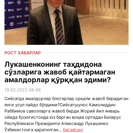
РОСТ ХАБАРЛАР
Лукашенконинг таҳдидона
сўзларига жавоб қайтармаган
амалдорлар қўрққан эдими?
19.02.2022 08:49
Сиёсатда амалдорлар блогерлар орқали жавоб берадиган
янги усул пайдо бўлдими?Сиёсатшунос Камолиддин
Раббимов саволларга жавоб берди.Жорий йил январь
ойида Қозоғистонда юз берган воқеа ортидан Беларус
Республикаси Президенти Александр Лукашенко
Ўзбекистонга қаратилган...
Батафсил