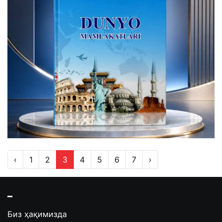
‹
1
2
3
4
5
6
7
›
Биз ҳақимизда