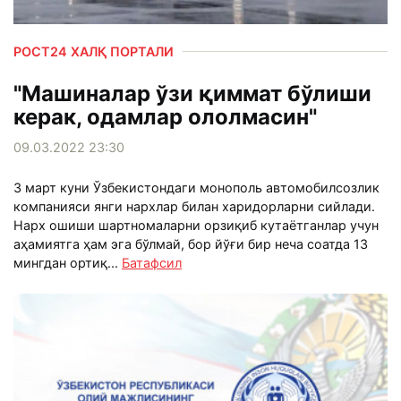
РОСТ24 ХАЛҚ ПОРТАЛИ
"Машиналар ўзи қиммат бўлиши
керак, одамлар ололмасин"
09.03.2022 23:30
3 март куни Ўзбекистондаги монополь автомобилсозлик
компанияси янги нархлар билан харидорларни сийлади.
Нарх ошиши шартномаларни орзиқиб кутаётганлар учун
аҳамиятга ҳам эга бўлмай, бор йўғи бир неча соатда 13
мингдан ортиқ...
Батафсил