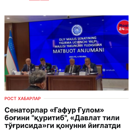
РОСТ ХАБАРЛАР
Сенаторлар «Ғафур Ғулом»
боғини "қуритиб", «Давлат тили
тўғрисида»ги қонунни йиғлатди