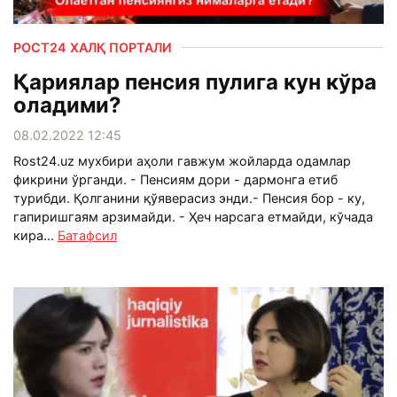
РОСТ24 ХАЛҚ ПОРТАЛИ
Қариялар пенсия пулига кун кўра
оладими?
08.02.2022 12:45
Rost24.uz мухбири аҳоли гавжум жойларда одамлар
фикрини ўрганди. - Пенсиям дори - дармонга етиб
турибди. Қолганини қўяверасиз энди.- Пенсия бор - ку,
гапиришгаям арзимайди. - Ҳеч нарсага етмайди, кўчада
кира...
Батафсил