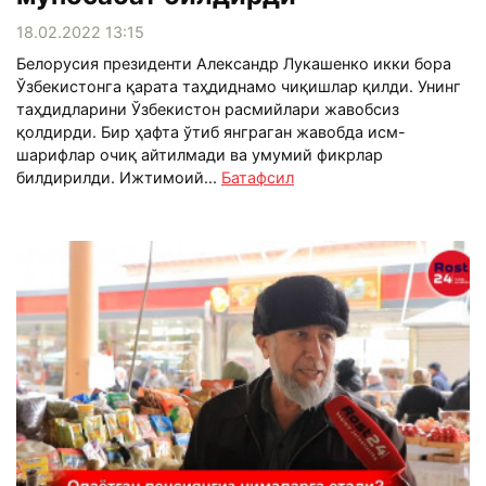
18.02.2022 13:15
Белорусия президенти Александр Лукашенко икки бора
Ўзбекистонга қарата таҳдиднамо чиқишлар қилди. Унинг
таҳдидларини Ўзбекистон расмийлари жавобсиз
қолдирди. Бир ҳафта ўтиб янграган жавобда исм-
шарифлар очиқ айтилмади ва умумий фикрлар
билдирилди. Ижтимоий...
Батафсил