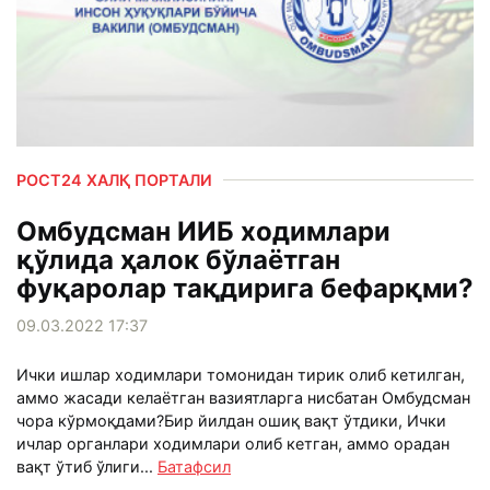
РОСТ24 ХАЛҚ ПОРТАЛИ
Омбудсман ИИБ ходимлари
қўлида ҳалок бўлаётган
фуқаролар тақдирига бефарқми?
09.03.2022 17:37
Ички ишлар ходимлари томонидан тирик олиб кетилган,
аммо жасади келаётган вазиятларга нисбатан Омбудсман
чора кўрмоқдами?Бир йилдан ошиқ вақт ўтдики, Ички
ичлар органлари ходимлари олиб кетган, аммо орадан
вақт ўтиб ўлиги...
Батафсил