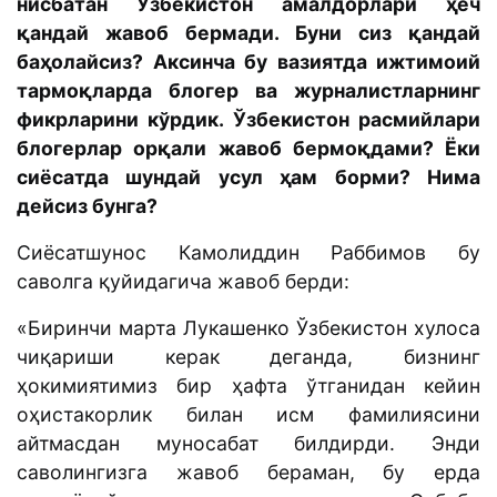
нисбатан Ўзбекистон амалдорлари ҳеч
қандай жавоб бермади. Буни сиз қандай
баҳолайсиз? Аксинча бу вазиятда ижтимоий
тармоқларда блогер ва журналистларнинг
фикрларини кўрдик. Ўзбекистон расмийлари
блогерлар орқали жавоб бермоқдами? Ёки
сиёсатда шундай усул ҳам борми? Нима
дейсиз бунга?
Сиёсатшунос Камолиддин Раббимов бу
саволга қуйидагича жавоб берди:
«Биринчи марта Лукашенко Ўзбекистон хулоса
чиқариши керак деганда, бизнинг
ҳокимиятимиз бир ҳафта ўтганидан кейин
оҳистакорлик билан исм фамилиясини
айтмасдан муносабат билдирди. Энди
саволингизга жавоб бераман, бу ерда