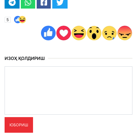
5
ИЗОҲ ҚОЛДИРИШ
ЮБОРИШ