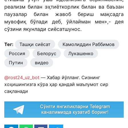
реализм билан эҳтиёткорлик билан ва баъзан
паузалар билан жавоб бериш мақсадга
мувофиқ бўлади деб, ўйлайман мен»,- дея
сўзини якунлади сиёсатшунос.
Тег:
Ташқи сиёсат
Камолиддин Раббимов
Россия
Белорус
Лукашенко
Путин
видео
@rost24_uz_bot
— Хабар йўлланг. Сизнинг
хоҳишингизга кўра ҳар қандай маълумот сир
сақланади