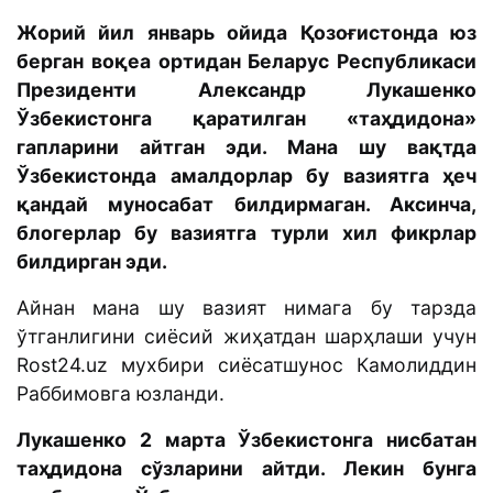
Жорий йил январь ойида Қозоғистонда юз
берган воқеа ортидан Беларус Республикаси
Президенти Александр Лукашенко
Ўзбекистонга қаратилган «таҳдидона»
гапларини айтган эди. Мана шу вақтда
Ўзбекистонда амалдорлар бу вазиятга ҳеч
қандай муносабат билдирмаган. Аксинча,
блогерлар бу вазиятга турли хил фикрлар
билдирган эди.
Айнан мана шу вазият нимага бу тарзда
ўтганлигини сиёсий жиҳатдан шарҳлаши учун
Rost24.uz мухбири сиёсатшунос Камолиддин
Раббимовга юзланди.
Лукашенко 2 марта Ўзбекистонга нисбатан
таҳдидона сўзларини айтди. Лекин бунга