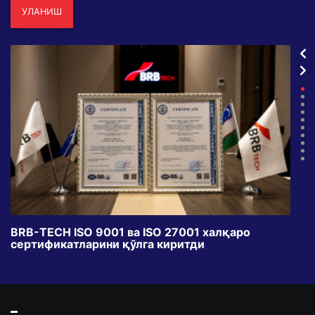
УЛАНИШ
BRB-TECH ISO 9001 ва ISO 27001 халқаро
«Бу
сертификатларини қўлга киритди
клуб