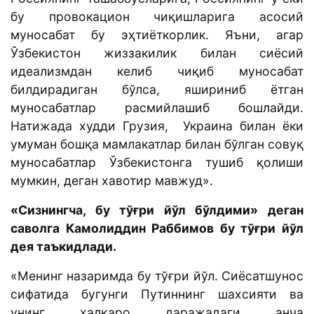
бу провокацион чиқишларига асосий
муносабат бу эҳтиёткорлик. Яъни, агар
Ўзбекистон жиззакилик билан сиёсий
идеализмдан келиб чиқиб муносабат
билдирадиган бўлса, яшириниб ётган
муносабатлар расмийлашиб бошлайди.
Натижада худди Грузия, Украина билан ёки
умуман бошқа мамлакатлар билан бўлган совуқ
муносабатлар Ўзбекистонга тушиб қолиши
мумкин, деган хавотир мавжуд».
«Сизнингча, бу тўғри йўл бўлдими» деган
саволга Камолиддин Раббимов бу тўғри йўл
дея таъкидлади.
«Менинг назаримда бу тўғри йўл. Сиёсатшунос
сифатида бугунги Путиннинг шахсияти ва
унинг халқаро даражадаги анча