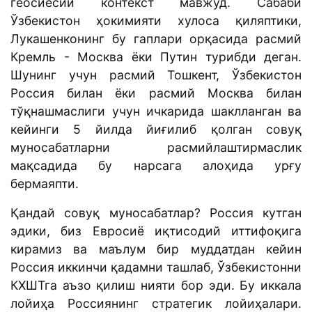
геосиёсий контекст мавжуд. Сабаби
Ўзбекистон ҳокимияти хулоса қиляптики,
Лукашенконинг бу гаплари орқасида расмий
Кремль - Москва ёки Путин турибди деган.
Шунинг учун расмий Тошкент, Ўзбекистон
Россия билан ёки расмий Москва билан
тўқнашмаслиги учун ичкарида шаклланган ва
кейинги 5 йилда йиғилиб қолган совуқ
муносабатларни расмийлаштирмаслик
мақсадида бу нарсага алоҳида урғу
бермаяпти.
Қандай совуқ муносабатлар? Россия кутган
эдики, биз Евросиё иқтисодий иттифоқига
кирамиз ва маълум бир муддатдан кейин
Россия иккинчи қадамни ташлаб, Ўзбекистонни
КХШТга аъзо қилиш нияти бор эди. Бу иккала
лойиҳа Россиянинг стратегик лойиҳалари.