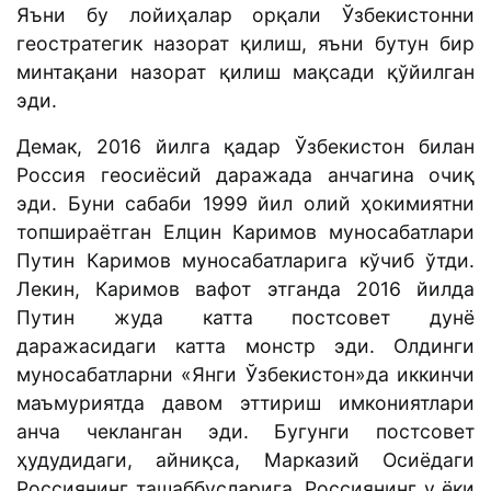
Яъни бу лойиҳалар орқали Ўзбекистонни
геостратегик назорат қилиш, яъни бутун бир
минтақани назорат қилиш мақсади қўйилган
эди.
Демак, 2016 йилга қадар Ўзбекистон билан
Россия геосиёсий даражада анчагина очиқ
эди. Буни сабаби 1999 йил олий ҳокимиятни
топшираётган Елцин Каримов муносабатлари
Путин Каримов муносабатларига кўчиб ўтди.
Лекин, Каримов вафот этганда 2016 йилда
Путин жуда катта постсовет дунё
даражасидаги катта монстр эди. Олдинги
муносабатларни «Янги Ўзбекистон»да иккинчи
маъмуриятда давом эттириш имкониятлари
анча чекланган эди. Бугунги постсовет
ҳудудидаги, айниқса, Марказий Осиёдаги
Россиянинг ташаббусларига, Россиянинг у ёки