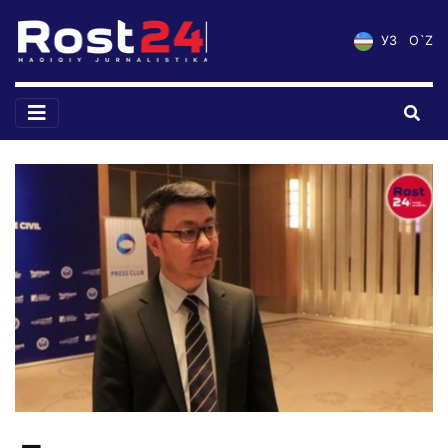
УЗ
O`Z