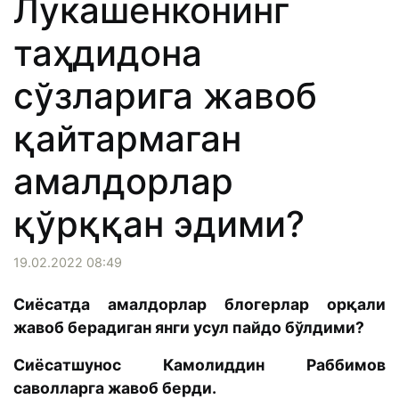
Лукашенконинг
таҳдидона
сўзларига жавоб
қайтармаган
амалдорлар
қўрққан эдими?
19.02.2022 08:49
Сиёсатда амалдорлар блогерлар орқали
жавоб берадиган янги усул пайдо бўлдими?
Сиёсатшунос Камолиддин Раббимов
саволларга жавоб берди.