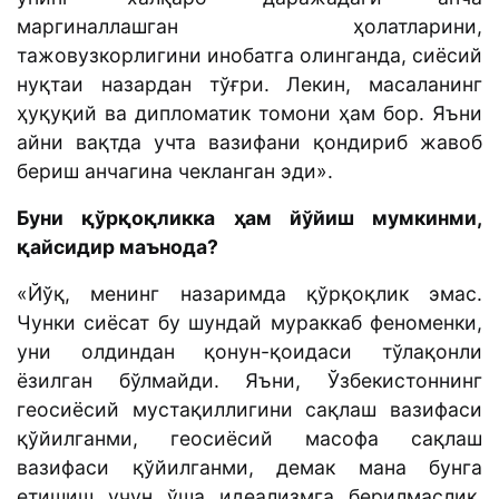
маргиналлашган ҳолатларини,
тажовузкорлигини инобатга олинганда, сиёсий
нуқтаи назардан тўғри. Лекин, масаланинг
ҳуқуқий ва дипломатик томони ҳам бор. Яъни
айни вақтда учта вазифани қондириб жавоб
бериш анчагина чекланган эди».
Буни қўрқоқликка ҳам йўйиш мумкинми,
қайсидир маънода?
«Йўқ, менинг назаримда қўрқоқлик эмас.
Чунки сиёсат бу шундай мураккаб феноменки,
уни олдиндан қонун-қоидаси тўлақонли
ёзилган бўлмайди. Яъни, Ўзбекистоннинг
геосиёсий мустақиллигини сақлаш вазифаси
қўйилганми, геосиёсий масофа сақлаш
вазифаси қўйилганми, демак мана бунга
етишиш учун ўша идеализмга берилмаслик,