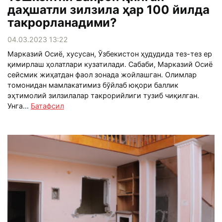
даҳшатли зилзила ҳар 100 йилда
такрорланадими?
04.03.2023 13:22
Марказий Осиё, хусусан, Ўзбекистон ҳудудида тез-тез ер
қимирлаш ҳолатлари кузатилади. Сабаби, Марказий Осиё
сейсмик жиҳатдан фаол зонада жойлашган. Олимлар
томонидан мамлакатимиз бўйлаб юқори баллик
эҳтимолий зилзилалар такрорийлиги тузиб чиқилган.
Унга...
Батафсил