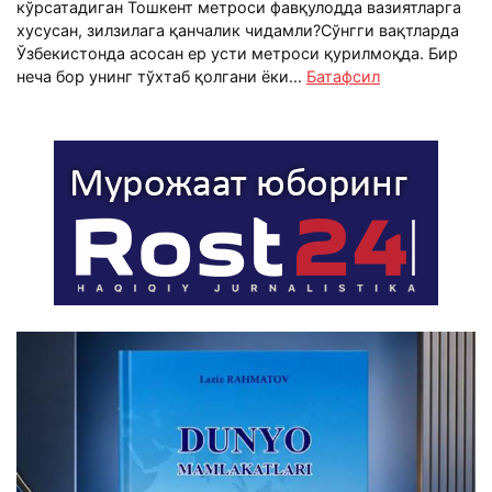
кўрсатадиган Тошкент метроси фавқулодда вазиятларга
хусусан, зилзилага қанчалик чидамли?Сўнгги вақтларда
Ўзбекистонда асосан ер усти метроси қурилмоқда. Бир
неча бор унинг тўхтаб қолгани ёки...
Батафсил