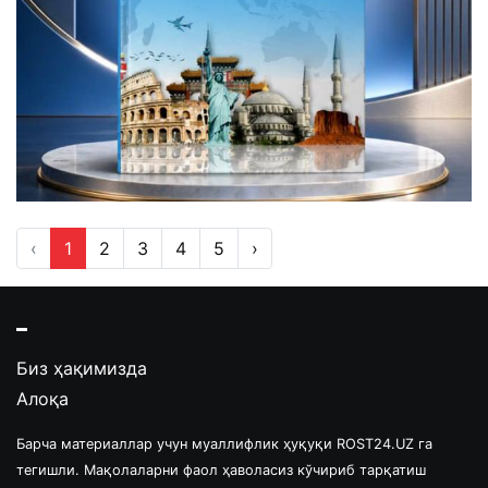
‹
1
2
3
4
5
›
Биз ҳақимизда
Алоқа
Барча материаллар учун муаллифлик ҳуқуқи ROST24.UZ га
тегишли. Мақолаларни фаол ҳаволасиз кўчириб тарқатиш