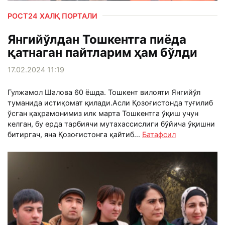
РОСТ24 ХАЛҚ ПОРТАЛИ
Янгийўлдан Тошкентга пиёда
қатнаган пайтларим ҳам бўлди
17.02.2024 11:19
Гулжамол Шалова 60 ёшда. Тошкент вилояти Янгийўл
туманида истиқомат қилади.Асли Қозоғистонда туғилиб
ўсган қаҳрамонимиз илк марта Тошкентга ўқиш учун
келган, бу ерда тарбиячи мутахассислиги бўйича ўқишни
битиргач, яна Қозоғистонга қайтиб...
Батафсил