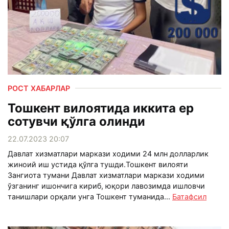
РОСТ ХАБАРЛАР
Тошкент вилоятида иккита ер
сотувчи қўлга олинди
22.07.2023 20:07
Давлат хизматлари маркази ходими 24 млн долларлик
жиноий иш устида қўлга тушди.Тошкент вилояти
Зангиота тумани Давлат хизматлари маркази ходими
ўзганинг ишончига кириб, юқори лавозимда ишловчи
танишлари орқали унга Тошкент туманида...
Батафсил