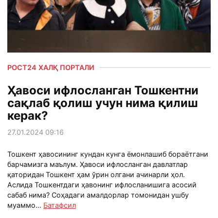
РОСТ24 ХАЛҚ ПОРТАЛИ
Ҳавоси ифлосланган Тошкентни
сақлаб қолиш учун нима қилиш
керак?
27.01.2024 09:16
Тошкент ҳавосининг кундан кунга ёмонлашиб бораётгани
барчамизга маълум. Ҳавоси ифлосланган давлатлар
қаторидан Тошкент ҳам ўрин олгани ачинарли ҳол.
Аслида Тошкентдаги ҳавонинг ифлосланишига асосий
сабаб нима? Соҳадаги амалдорлар томонидан ушбу
муаммо...
Батафсил