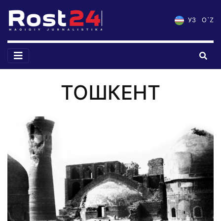
УЗ
O`Z
ТОШКЕНТ