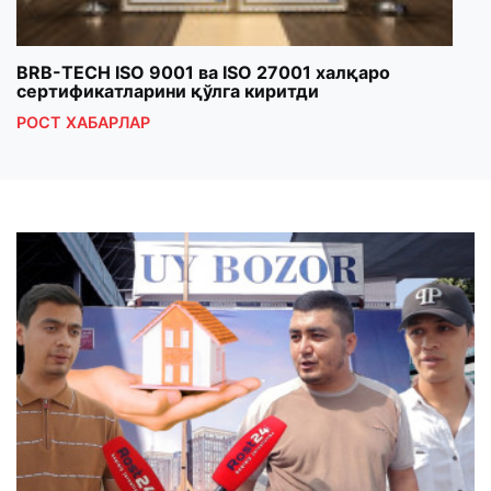
BRB-TECH ISO 9001 ва ISO 27001 халқаро
«Бу
сертификатларини қўлга киритди
клуб
РОСТ ХАБАРЛАР
РОС