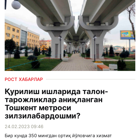
РОСТ ХАБАРЛАР
Қурилиш ишларида талон-
тарожликлар аниқланган
Тошкент метроси
зилзилабардошми?
24.02.2023 09:46
Бир кунда 350 мингдан ортиқ йўловчига хизмат