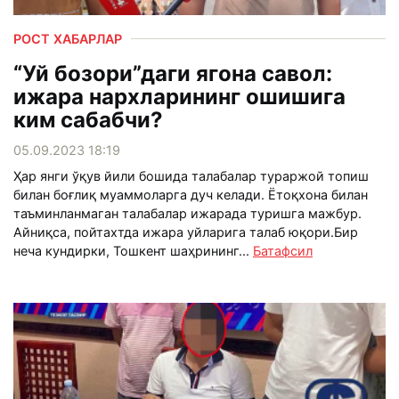
РОСТ ХАБАРЛАР
“Уй бозори”даги ягона савол:
ижара нархларининг ошишига
ким сабабчи?
05.09.2023 18:19
Ҳар янги ўқув йили бошида талабалар тураржой топиш
билан боғлиқ муаммоларга дуч келади. Ётоқхона билан
таъминланмаган талабалар ижарада туришга мажбур.
Айниқса, пойтахтда ижара уйларига талаб юқори.Бир
неча кундирки, Тошкент шаҳрининг...
Батафсил