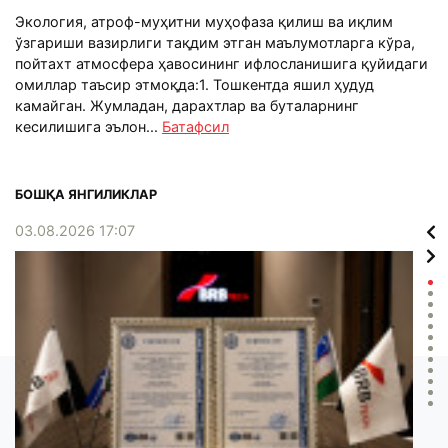
Экология, атроф-муҳитни муҳофаза қилиш ва иқлим
ўзгариши вазирлиги тақдим этган маълумотларга кўра,
пойтахт атмосфера ҳавосининг ифлосланишига қуйидаги
омиллар таъсир этмоқда:1. Тошкентда яшил ҳудуд
камайган. Жумладан, дарахтлар ва буталарнинг
кесилишига эълон...
Батафсил
БОШҚА ЯНГИЛИКЛАР
03.08.2026 17:07
02.0