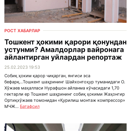
РОСТ ХАБАРЛАР
Тошкент ҳокими қарори қонундан
устунми? Амалдорлар вайронага
айлантирган уйлардан репортаж
25.02.2023 19:53
Собиқ ҳоким қарор чиқарган, янгиси эса
бефарқ...Тошкент шаҳрининг Шайхонтоҳур туманидаги О.
Хўжаев маҳалласи Нурафшон айланма кўчасидаги 1,70
гектарли ер Тошкент шаҳрининг собиқ ҳокими Жаҳонгир
Ортиқхўжаев томонидан «Қурилиш монтаж компрессор»
МЧЖ...
Батафсил