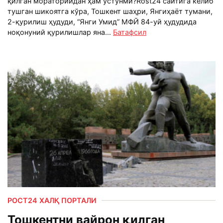
қилган мораторийдан ҳам устунми?Rost24 сайтига келиб
тушган шикоятга кўра, Тошкент шаҳри, Янгиҳаёт тумани,
2-қурилиш ҳудуди, “Янги Умид” МФЙ 84-уй ҳудудида
ноқонуний қурилишлар яна...
Батафсил
РОСТ24 ХАЛҚ ПОРТАЛИ
Тошкентни вайрон қилган