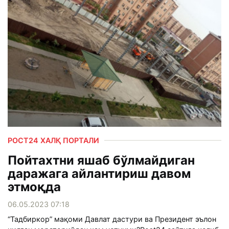
РОСТ24 ХАЛҚ ПОРТАЛИ
Пойтахтни яшаб бўлмайдиган
даражага айлантириш давом
этмоқда
06.05.2023 07:18
“Тадбиркор” мақоми Давлат дастури ва Президент эълон