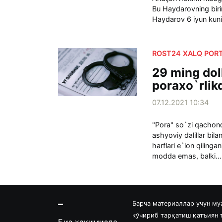
Bu Haydarovning biri
Haydarov 6 iyun kuni
ROST24 XALQ PORT
29 ming dol
poraxo`rlik
07.12.2021 10:34
"Pora" so`zi qachon
ashyoviy dalillar bi
harflari e`lon qilin
modda emas, balki..
Барча материаллар учун му
кўчириб тарқатиш қатъиян
Биз ҳақимизда