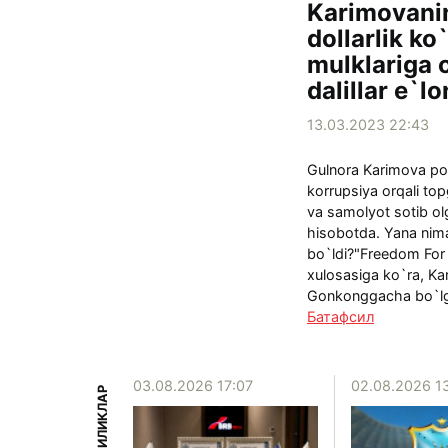
Karimovani
dollarlik k
mulklariga 
dalillar e`lo
13.03.2023 22:43
Gulnora Karimova por
korrupsiya orqali to
va samolyot sotib olg
hisobotda. Yana nim
bo`ldi?"Freedom For 
xulosasiga ko`ra, K
Gonkonggacha bo`lga
Батафсил
15:39
03.08.2026 17:07
02.08.2026 1