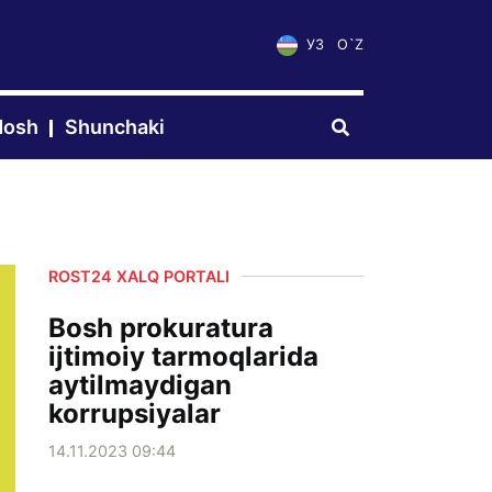
УЗ
O`Z
dosh
Shunchaki
ROST24 XALQ PORTALI
Bosh prokuratura
ijtimoiy tarmoqlarida
aytilmaydigan
korrupsiyalar
14.11.2023 09:44