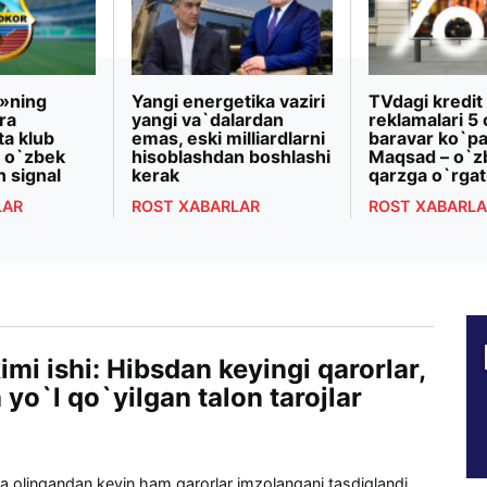
»ning
Yangi energetika vaziri
TVdagi kredit
ra
yangi va`dalardan
reklamalari 5 
ta klub
emas, eski milliardlarni
baravar ko`pa
 o`zbek
hisoblashdan boshlashi
Maqsad – o`z
n signal
kerak
qarzga o`rgat
LAR
ROST XABARLAR
ROST XABARLA
mi ishi: Hibsdan keyingi qarorlar,
yo`l qo`yilgan talon tarojlar
a olingandan keyin ham qarorlar imzolangani tasdiqlandi.