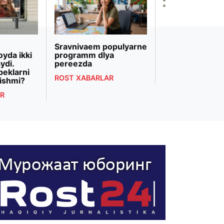
Sravnivaem populyarne
«Biznesni rivojl
oyda ikki
programm dlya
banki» Markazi
ydi.
pereezda
Osiyodagi eng 
beklarni
bank transform
ROST XABARLAR
ishmi?
deb topildi
R
ROST XABARLAR