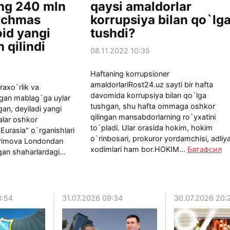
ng 240 mln
qaysi amaldorlar
o`chmas
korrupsiya bilan qo`lg
oid yangi
tushdi?
n qilindi
08.11.2022 10:35
Haftaning korrupsioner
amaldorlariRost24.uz sayti bir hafta
axo`rlik va
davomida korrupsiya bilan qo`lga
pgan mablag`ga uylar
tushgan, shu hafta ommaga oshkor
an, deyiladi yangi
qilingan mansabdorlarning ro`yxatini
alar oshkor
to`pladi. Ular orasida hokim, hokim
Eurasia" o`rganishlari
o`rinbosari, prokuror yordamchisi, adliy
arimova Londondan
xodimlari ham bor.HOKIM...
Батафсил
n shaharlardagi...
3:54
31.07.2026 09:34
30.07.2026 20: