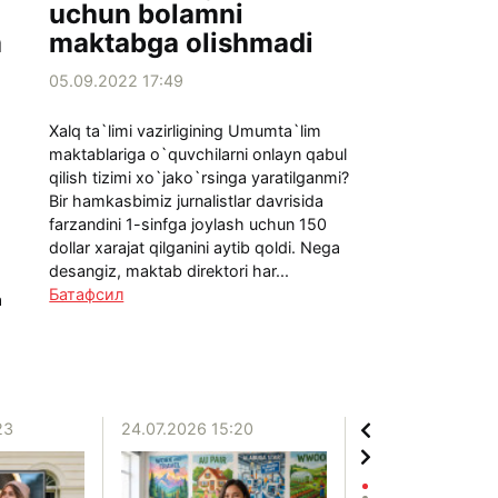
uchun bolamni
a
maktabga olishmadi
05.09.2022 17:49
Xalq ta`limi vazirligining Umumta`lim
maktablariga o`quvchilarni onlayn qabul
qilish tizimi xo`jako`rsinga yaratilganmi?
Bir hamkasbimiz jurnalistlar davrisida
farzandini 1-sinfga joylash uchun 150
dollar xarajat qilganini aytib qoldi. Nega
desangiz, maktab direktori har...
Батафсил
a
23
24.07.2026 15:20
20.07.2026 12:06