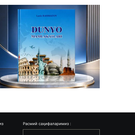
из
Расмий саҳифаларимиз :