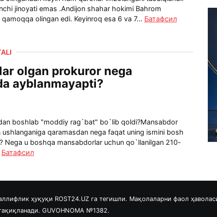
nchi jinoyati emas .Andijon shahar hokimi Bahrom
 qamoqqa olingan edi. Keyinroq esa 6 va 7...
Батафсил
ALI
lar olgan prokuror nega
da ayblanmayapti?
dan boshlab "moddiy rag`bat" bo`lib qoldi? Mansabdor
lan ushlanganiga qaramasdan nega faqat uning ismini bosh
gan? Nega u boshqa mansabdorlar uchun qo`llanilgan 210-
.
Батафсил
аллифлик ҳуқуқи ROST24.UZ га тегишли. Мақолаларни фаол ҳаволас
 тақиқланади. GUVOHNOMA №1382.