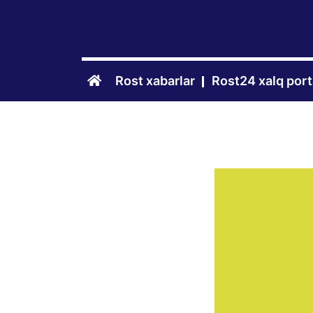
Rost xabarlar
Rost24 xalq port