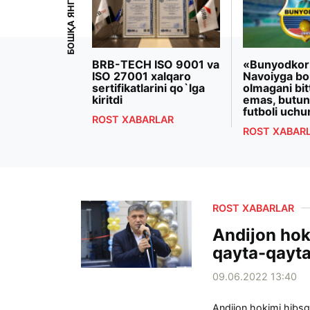
БОШҚА ЯНГИЛИКЛАР
iyoeva
BRB-TECH ISO 9001 va
«Bunyodkor
rezidenti
ISO 27001 xalqaro
Navoiyga bo
 Makron
sertifikatlarini qo`lga
olmagani bit
ashdi
kiritdi
emas, butun
futboli uchu
RLAR
ROST XABARLAR
ROST XABAR
ROST XABARLAR
Andijon hoki
qayta-qayta 
09.06.2022 13:40
Andijon hokimi hibsg