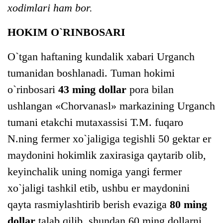
xodimlari ham bor.
HOKIM O`RINBOSARI
O`tgan haftaning kundalik xabari Urganch
tumanidan boshlanadi. Tuman hokimi
o`rinbosari
43 ming dollar
pora bilan
ushlangan «Chorvanasl» markazining Urganch
tumani etakchi mutaxassisi T.M. fuqaro
N.ning fermer xo`jaligiga tegishli 50 gektar er
maydonini hokimlik zaxirasiga qaytarib olib,
keyinchalik uning nomiga yangi fermer
xo`jaligi tashkil etib, ushbu er maydonini
qayta rasmiylashtirib berish evaziga
80 ming
dollar
talab qilib, shundan 60 ming dollarni