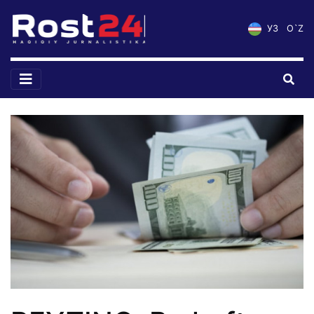
УЗ
O`Z