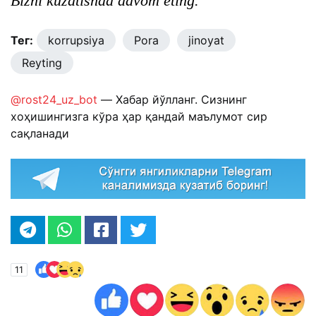
Bizni kuzatishda davom eting.
Тег:
korrupsiya
Pora
jinoyat
Reyting
@rost24_uz_bot
— Хабар йўлланг. Сизнинг
хоҳишингизга кўра ҳар қандай маълумот сир
сақланади
11