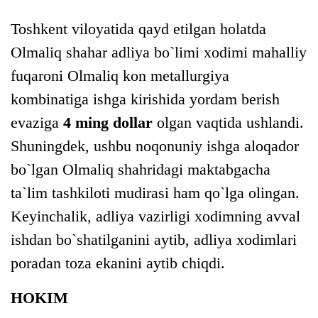
Toshkent viloyatida qayd etilgan holatda
Olmaliq shahar adliya bo`limi xodimi mahalliy
fuqaroni Olmaliq kon metallurgiya
kombinatiga ishga kirishida yordam berish
evaziga
4 ming dollar
olgan vaqtida ushlandi.
Shuningdek, ushbu noqonuniy ishga aloqador
bo`lgan Olmaliq shahridagi maktabgacha
ta`lim tashkiloti mudirasi ham qo`lga olingan.
Keyinchalik, adliya vazirligi xodimning avval
ishdan bo`shatilganini aytib, adliya xodimlari
poradan toza ekanini aytib chiqdi.
HOKIM