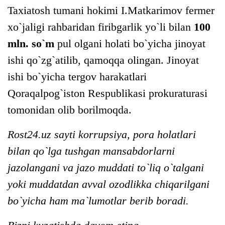
Taxiatosh tumani hokimi I.Matkarimov fermer
xo`jaligi rahbaridan firibgarlik yo`li bilan
100
mln. so`m
pul olgani holati bo`yicha jinoyat
ishi qo`zg`atilib, qamoqqa olingan. Jinoyat
ishi bo`yicha tergov harakatlari
Qoraqalpog`iston Respublikasi prokuraturasi
tomonidan olib borilmoqda.
Rost24.uz sayti korrupsiya, pora holatlari
bilan qo`lga tushgan mansabdorlarni
jazolangani va jazo muddati to`liq o`talgani
yoki muddatdan avval ozodlikka chiqarilgani
bo`yicha ham ma`lumotlar berib boradi.