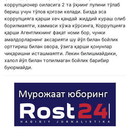
коррупционер оиласига 2 та ўқнинг пулини тўлаб
бериш учун тўлов қоғози келади. Бизда эса
коррупцияга қарши хеч қандай жиддий кураш олиб
борилмаяпти, хаммаси хўжа кўрсинга, Коррупцияга
қарши Агентликнинг фақат номи бор, чунки
амалдорларнинг аксарияти шу йўл билан бойлик
орттириш билан овора, ўзига қарши қонунлар
чиқаришни исташмаяпти. Лекин билишмайдики,
халол йўл билан топилмаган бойлик барибир
буюрмайди.