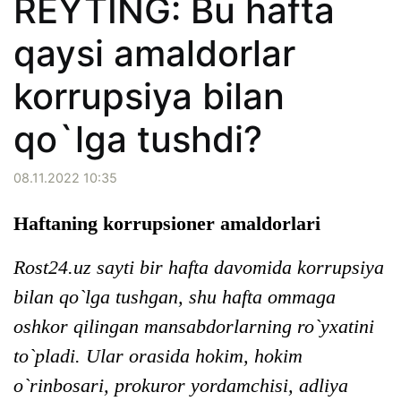
REYTING: Bu hafta
qaysi amaldorlar
korrupsiya bilan
qo`lga tushdi?
08.11.2022 10:35
Haftaning korrupsioner amaldorlari
Rost24.uz sayti bir hafta davomida korrupsiya
bilan qo`lga tushgan, shu hafta ommaga
oshkor qilingan mansabdorlarning ro`yxatini
to`pladi. Ular orasida hokim, hokim
o`rinbosari, prokuror yordamchisi, adliya