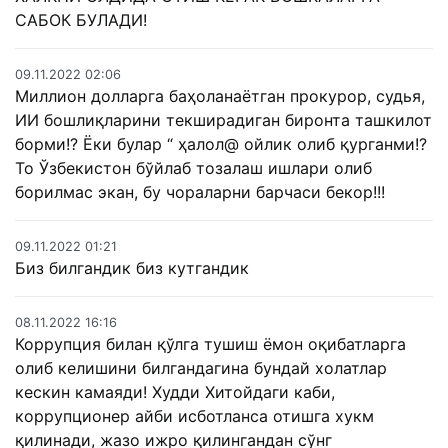
САБОК БУЛАДИ!
09.11.2022 02:06
Миллион долларга баҳоланаётган прокурор, судья,
ИИ бошлиқларини текширадиган биронта ташкилот
борми!? Ёки булар “ ҳалол@ ойлик олиб қурганми!?
То Ўзбекистон бўйлаб тозалаш ишлари олиб
борилмас экан, бу чораларни барчаси бекор!!!
09.11.2022 01:21
Биз билгандик биз кутгандик
08.11.2022 16:16
Коррупция билан қўлга тушиш ёмон оқибатларга
олиб келишини билгандагина бундай холатлар
кескин камаяди! Худди Хитойдаги каби,
коррупционер айби исботланса отишга хукм
қилинади, жазо ижро қилингандан сўнг