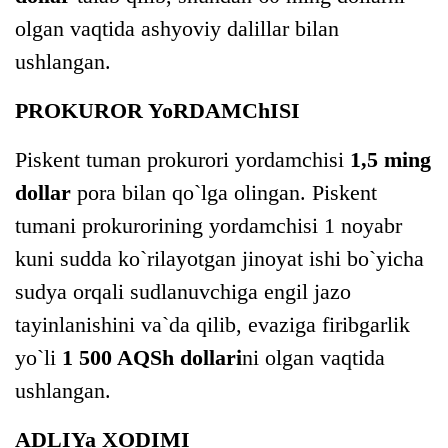
olgan vaqtida ashyoviy dalillar bilan
ushlangan.
PROKUROR YoRDAMChISI
Piskent tuman prokurori yordamchisi
1,5 ming
dollar
pora bilan qo`lga olingan. Piskent
tumani prokurorining yordamchisi 1 noyabr
kuni sudda ko`rilayotgan jinoyat ishi bo`yicha
sudya orqali sudlanuvchiga engil jazo
tayinlanishini va`da qilib, evaziga firibgarlik
yo`li
1 500 AQSh dollari
ni olgan vaqtida
ushlangan.
ADLIYa XODIMI