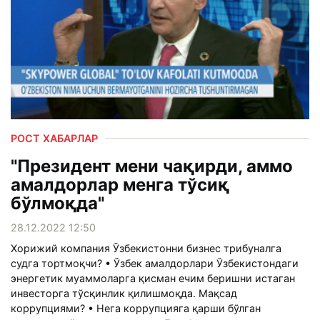
РОСТ ХАБАРЛАР
"Президент мени чақирди, аммо
амалдорлар менга тўсиқ
бўлмоқда"
28.12.2022 12:50
Хорижий компания Ўзбекистонни бизнес трибуналга
судга тортмоқчи? • Ўзбек амалдорлари Ўзбекистондаги
энергетик муаммоларга қисман ечим беришни истаган
инвесторга тўсқинлик қилишмоқда. Мақсад
коррупциями? • Нега коррупцияга қарши бўлган