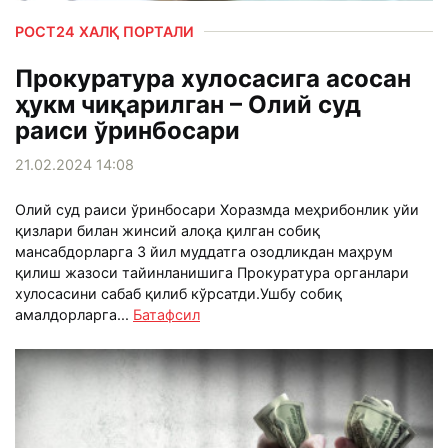
РОСТ24 ХАЛҚ ПОРТАЛИ
Прокуратура хулосасига асосан
ҳукм чиқарилган – Олий суд
раиси ўринбосари
21.02.2024 14:08
Олий суд раиси ўринбосари Хоразмда меҳрибонлик уйи
қизлари билан жинсий алоқа қилган собиқ
мансабдорларга 3 йил муддатга озодликдан маҳрум
қилиш жазоси тайинланишига Прокуратура органлари
хулосасини сабаб қилиб кўрсатди.Ушбу собиқ
амалдорларга...
Батафсил