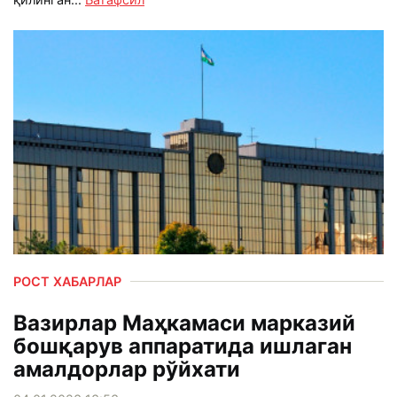
РОСТ ХАБАРЛАР
Вазирлар Маҳкамаси марказий
бошқарув аппаратида ишлаган
амалдорлар рўйхати