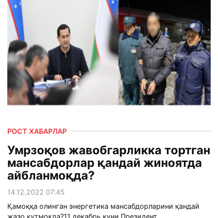
РОСТ ХАБАРЛАР
Умрзоқов жавобгарликка тортган
мансабдорлар қандай жиноятда
айбланмоқда?
14.12.2022 07:45
Қамоққа олинган энергетика мансабдорларини қандай
жазо кутмоқда?11 декабрь куни Президент