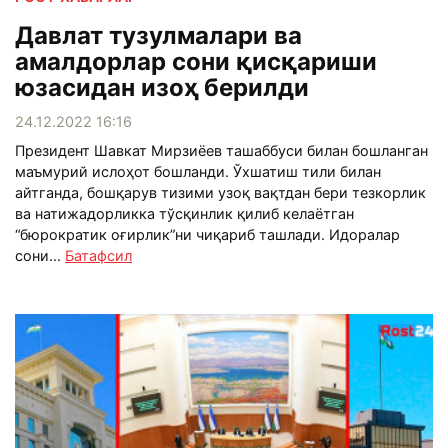
Давлат тузулмалари ва
амалдорлар сони қисқариши
юзасидан изоҳ берилди
24.12.2022 16:16
Президент Шавкат Мирзиёев ташаббуси билан бошланган
маъмурий ислоҳот бошланди. Ўхшатиш тили билан
айтганда, бошқарув тизими узоқ вақтдан бери тезкорлик
ва натижадорликка тўсқинлик қилиб келаётган
“бюрократик оғирлик”ни чиқариб ташлади. Идоралар
сони...
Батафсил