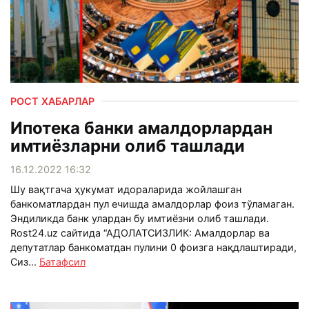
РОСТ ХАБАРЛАР
Ипотека банки амалдорлардан
имтиёзларни олиб ташлади
16.12.2022 16:32
Шу вақтгача ҳукумат идораларида жойлашган
банкоматлардан пул ечишда амалдорлар фоиз тўламаган.
Эндиликда банк улардан бу имтиёзни олиб ташлади.
Rost24.uz сайтида “АДОЛАТСИЗЛИК: Амалдорлар ва
депутатлар банкоматдан пулини 0 фоизга нақдлаштиради,
Сиз...
Батафсил