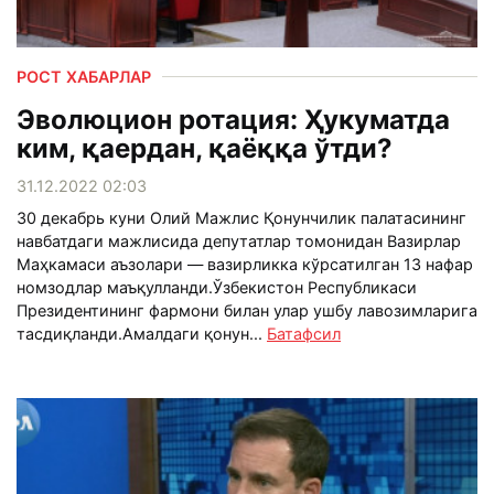
РОСТ ХАБАРЛАР
Эволюцион ротация: Ҳукуматда
ким, қаердан, қаёққа ўтди?
31.12.2022 02:03
30 декабрь куни Олий Мажлис Қонунчилик палатасининг
навбатдаги мажлисида депутатлар томонидан Вазирлар
Маҳкамаси аъзолари — вазирликка кўрсатилган 13 нафар
номзодлар маъқулланди.Ўзбекистон Республикаси
Президентининг фармони билан улар ушбу лавозимларига
тасдиқланди.Амалдаги қонун...
Батафсил