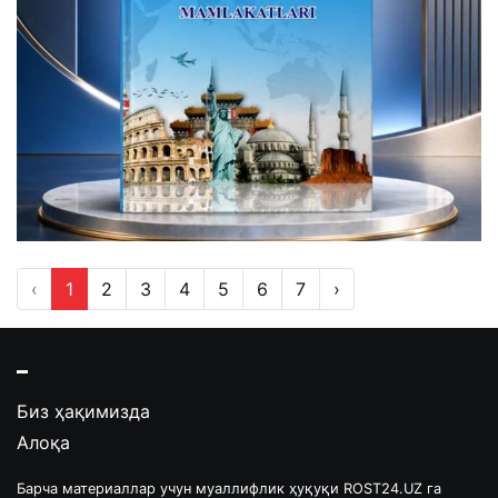
‹
1
2
3
4
5
6
7
›
Биз ҳақимизда
Алоқа
Барча материаллар учун муаллифлик ҳуқуқи ROST24.UZ га