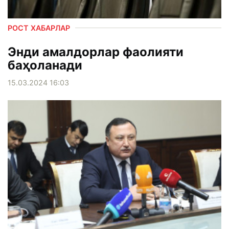
РОСТ ХАБАРЛАР
Энди амалдорлар фаолияти
баҳоланади
15.03.2024 16:03