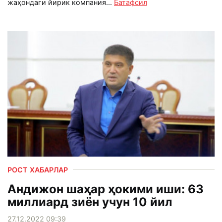
жаҳондаги йирик компания...
Батафсил
РОСТ ХАБАРЛАР
Андижон шаҳар ҳокими иши: 63
миллиард зиён учун 10 йил
27.12.2022 09:39