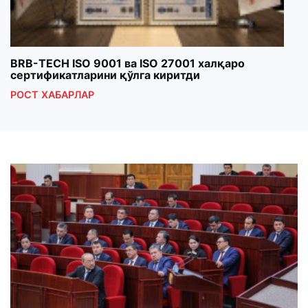
BRB-TECH ISO 9001 ва ISO 27001 халқаро
«Бу
сертификатларини қўлга киритди
клуб
РОСТ ХАБАРЛАР
РОС