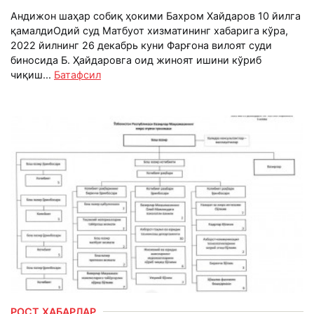
Андижон шаҳар собиқ ҳокими Бахром Хайдаров 10 йилга
қамалдиОдий суд Матбуот хизматининг хабарига кўра,
2022 йилнинг 26 декабрь куни Фарғона вилоят суди
биносида Б. Ҳайдаровга оид жиноят ишини кўриб
чиқиш...
Батафсил
РОСТ ХАБАРЛАР