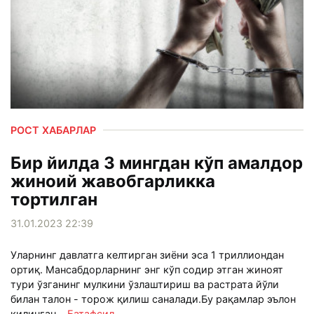
РОСТ ХАБАРЛАР
Бир йилда 3 мингдан кўп амалдор
жиноий жавобгарликка
тортилган
31.01.2023 22:39
Уларнинг давлатга келтирган зиёни эса 1 триллиондан
ортиқ. Мансабдорларнинг энг кўп содир этган жиноят
тури ўзганинг мулкини ўзлаштириш ва растрата йўли
билан талон - торож қилиш саналади.Бу рақамлар эълон
қилинган...
Батафсил