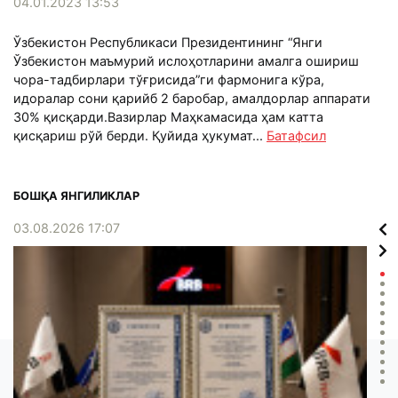
04.01.2023 13:53
Ўзбекистон Республикаси Президентининг “Янги
Ўзбекистон маъмурий ислоҳотларини амалга ошириш
чора-тадбирлари тўғрисида”ги фармонига кўра,
идоралар сони қарийб 2 баробар, амалдорлар аппарати
30% қисқарди.Вазирлар Маҳкамасида ҳам катта
қисқариш рўй берди. Қуйида ҳукумат...
Батафсил
БОШҚА ЯНГИЛИКЛАР
03.08.2026 17:07
02.0