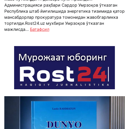
Администрацияси раҳбари Сардор Умрзоқов ўтказган
Республика штаб йиғилишида энергетика тизимида қатор
мансабдорлар прокуратура томонидан жавобгарликка
тортилди.Rost24.uz мухбири Умрзоқов ўтказган
мажлисда...
Батафсил