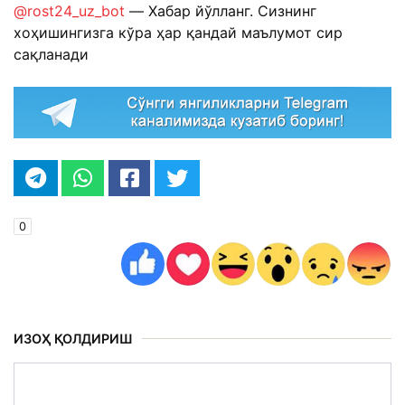
@rost24_uz_bot
— Хабар йўлланг. Сизнинг
хоҳишингизга кўра ҳар қандай маълумот сир
сақланади
0
ИЗОҲ ҚОЛДИРИШ