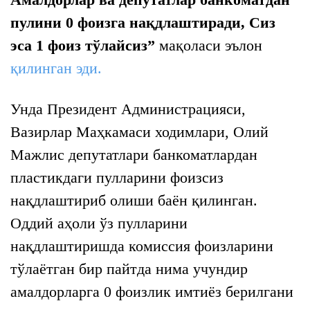
пулини 0 фоизга нақдлаштиради, Сиз
эса 1 фоиз тўлайсиз”
мақоласи эълон
қилинган эди.
Унда Президент Администрацияси,
Вазирлар Маҳкамаси ходимлари, Олий
Мажлис депутатлари банкоматлардан
пластикдаги пулларини фоизсиз
нақдлаштириб олиши баён қилинган.
Оддий аҳоли ўз пулларини
нақдлаштиришда комиссия фоизларини
тўлаётган бир пайтда нима учундир
амалдорларга 0 фоизлик имтиёз берилгани