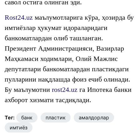
савол остига олинган эди.
Rost24.uz
маълумотларига кўра, ҳозирда бу
имтиёзлар ҳукумат идораларидаги
банкоматлардан олиб ташланган.
Президент Администрацияси, Вазирлар
Маҳкамаси ходимлари, Олий Мажлис
депутатлари банкоматлардан пластикдаги
пулларини нақдлашда фоиз ечиб олинади.
Бу маълумотни
rost24.uz
га Ипотека банки
ахборот хизмати тасдиқлади.
Тег:
банк
пластик
амалдорлар
имтиёз