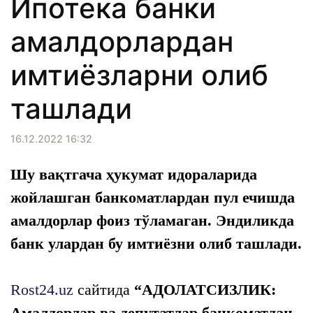
Ипотека банки
амалдорлардан
имтиёзларни олиб
ташлади
16.12.2022 16:32
Шу вақтгача ҳукумат идораларида
жойлашган банкоматлардан пул ечишда
амалдорлар фоиз тўламаган. Эндиликда
банк улардан бу имтиёзни олиб ташлади.
Rost24.uz
сайтида
“АДОЛАТСИЗЛИК:
Амалдорлар ва депутатлар банкоматдан