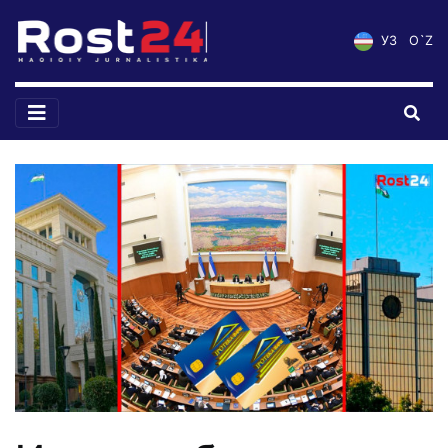
УЗ
O`Z