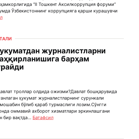
 ҳамкорлигида “II Тошкент Аксилкоррупция форуми”
умда Ўзбекистоннинг коррупцияга қарши курашувчи
л
РТАЛИ
ҳукуматдан журналистларни
таҳқирланишига барҳам
ўрайди
давлат троллар олдида ожизми?Давлат бошқарувида
танлаган ҳукумат журналистларнинг сурункали
мошабин бўлиб қараб турмаслиги лозим.Сўнгги
онда оммавий ахборот хизматлари эркинлашгани
н бир вақтда...
Батафсил