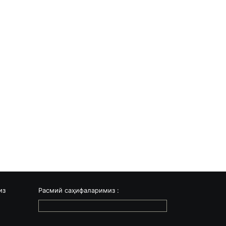
из
Расмий саҳифаларимиз :