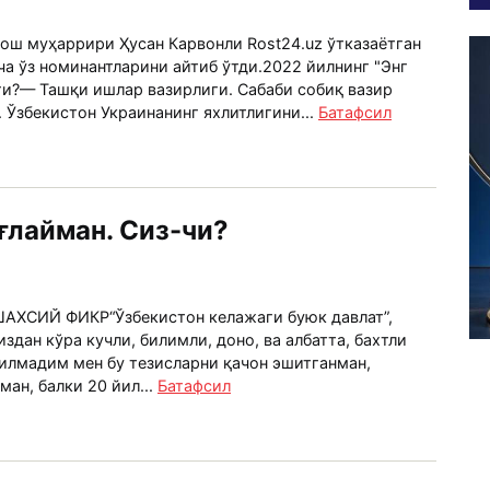
и бош муҳаррири Ҳусан Карвонли Rost24.uz ўтказаётган
ча ўз номинантларини айтиб ўтди.2022 йилнинг "Энг
ги?— Ташқи ишлар вазирлиги. Сабаби собиқ вазир
 Ўзбекистон Украинанинг яхлитлигини...
Батафсил
ғлайман. Сиз-чи?
ХСИЙ ФИКР“Ўзбекистон келажаги буюк давлат”,
здан кўра кучли, билимли, доно, ва албатта, бахтли
Билмадим мен бу тезисларни қачон эшитганман,
ман, балки 20 йил...
Батафсил