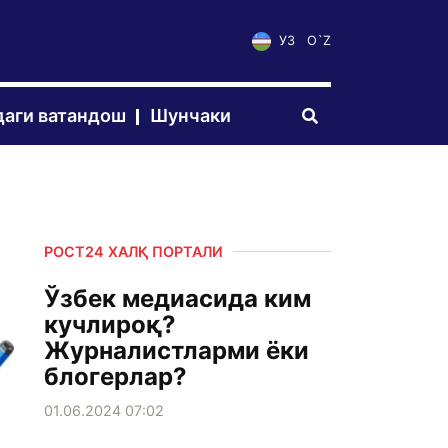
УЗ
O`Z
аги ватандош
Шунчаки
РОСТ24 ХАЛҚ ПОРТАЛИ
Ўзбек медиасида ким
кучлироқ?
Журналистларми ёки
блогерлар?
01.06.2024 07:02