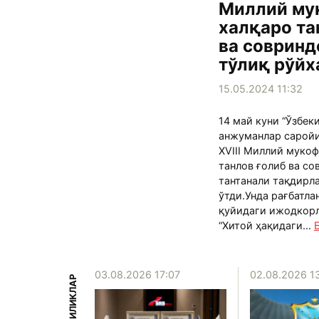
Миллий му
халқаро та
ва соврин
тўлиқ рўйх
15.05.2024 11:32
14 май куни “Ўзбек
анжуманлар саройи
XVIII Миллий мукоф
танлов ғолиб ва с
тантанали тақдирл
ўтди.Унда рағбатл
қуйидаги ижодкор
“Хитой ҳақидаги...
15:39
03.08.2026 17:07
02.08.2026 1