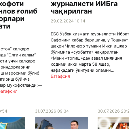
кофоти
журналисти ИИБга
нлов ғолиб
чақирилган
дорлари
29.02.2024 10:14
ати
ББС Ўзбек хизмати журналисти Ибра
Сафонинг хабар беришича, у Тошкент
шаҳри Чилонзор тумани Ички ишлар
истон” халқаро
бўлимига «суҳбатга» чақирилган.
да “Олтин қалам”
«Мени «топиш»дан аввал милиция
оти учун халқаро
ходими икки марта 58 яшар,
овриндорларини
нафақадаги ўқитувчи опамни...
аш маросими бўлиб
Батафсил
антириш бўйича
лар мукофотланди:—
Батафсил
3:54
31.07.2026 09:34
30.07.2026 20: