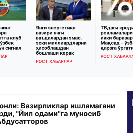
нинг
Янги энергетика
ТВдаги кред
ора
вазири янги
рекламалари
итта клуб
ваъдалардан эмас,
икки баравар
 ўзбек
эски миллиардларни
Мақсад – ўз
ун сигнал
ҳисоблашдан
қарзга ўрга
бошлаши керак
ЛАР
РОСТ ХАБАРЛ
РОСТ ХАБАРЛАР
онли: Вазирликлар ишламагани
рди, "Йил одами"га муносиб
Абдусатторов