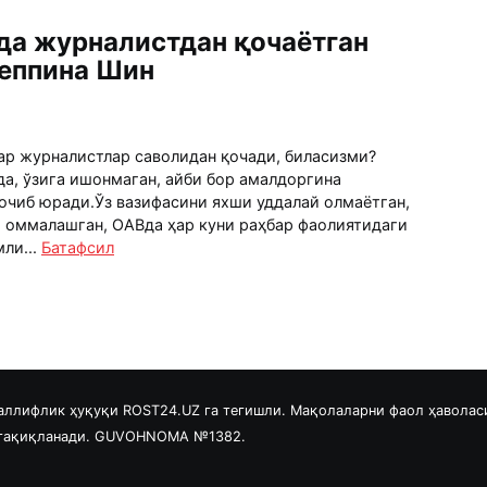
да журналистдан қочаётган
реппина Шин
ар журналистлар саволидан қочади, биласизми?
да, ўзига ишонмаган, айби бор амалдоргина
очиб юради.Ўз вазифасини яхши уддалай олмаётган,
 оммалашган, ОАВда ҳар куни раҳбар фаолиятидаги
ли...
Батафсил
аллифлик ҳуқуқи ROST24.UZ га тегишли. Мақолаларни фаол ҳаволас
 тақиқланади. GUVOHNOMA №1382.