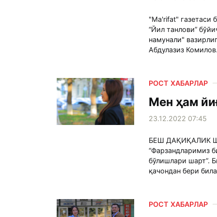
"Ma'rifat" газетас
“Йил танлови” бўйи
намунали" вазирли
Абдулазиз Комилов.
РОСТ ХАБАРЛАР
Мен ҳам йи
23.12.2022 07:45
БЕШ ДАҚИҚАЛИК ША
“Фарзандларимиз би
бўлишлари шарт”. 
қачондан бери била
РОСТ ХАБАРЛАР