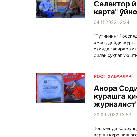
Селектор й
карта" ўйн
04.11.2022 12:24
“Путиннинг Россияд
эмас”, дейди журн
ҳақида гапирар эк
билан суҳбат уюшти
РОСТ ХАБАРЛАР
Анора Соди
курашга ҳи
журналист"
23.09.2022 13:53
Тошкентда Коррупц
қарши курашиш аге