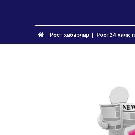
Рост хабарлар
Рост24 халқ 