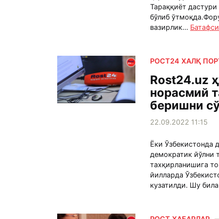
Тараққиёт дастури
бўлиб ўтмоқда.Фор
вазирлик...
Батафси
РОСТ24 ХАЛҚ ПО
Rost24.uz 
норасмий 
беришни с
22.09.2022 11:15
Ёки Ўзбекистонда 
демократик йўлни 
тахқирланишига то
йилларда Ўзбекист
кузатилди. Шу била
РОСТ ХАБАРЛАР