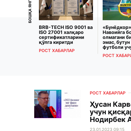
БОШҚА ЯНГИЛИКЛАР
рзиёева
BRB-TECH ISO 9001 ва
«Бунёдкор»
Президенти
ISO 27001 халқаро
Навоийга б
 Макрон
сертификатларини
олмагани б
рашди
қўлга киритди
эмас, бутун
футболи уч
РЛАР
РОСТ ХАБАРЛАР
РОСТ ХАБАР
РОСТ ХАБАРЛАР
Ҳусан Карв
учун қисқа
Нодирбек 
23.01.2023 09:15