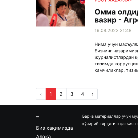
Омма олди
вазир - Аг
19.08.2022 21:48
Нима учун масъулл
Бизнинг назаримиз
журналистлардан қ
тизимда коррупция
камчиликлар, тизим
‹
1
2
3
4
›
Барча материаллар учун му
кўчириб тарқатиш қатъиян
Биз ҳақимизда
Алоқа