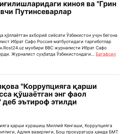
иғилишларидаги киноя ва "Грин
овчи Путинсеварлар
а қўллаётган ахборий сиёсати Ўзбекистон учун бегона
алист Ибрат Сафо Россия матбуотидаги тарғиботлар
ан.Rost24.uz мухбири BBC журналисти Ибрат Сафо
рди. Журналист суҳбатда Ўзбекистондаги...
Батафсил
қова "Коррупцияга қарши
сса қўшаётган энг фаол
 деб эътироф этилди
ияга қарши курашиш Миллий Кенгаши, Коррупцияга
нтлиги, Адлия вазирлиги, Бош прокуратура ҳамда БМТ