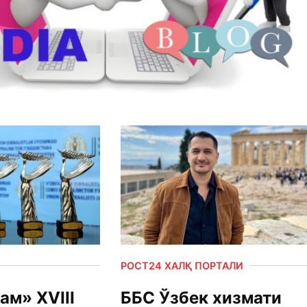
РОСТ24 ХАЛҚ ПОРТАЛИ
ам» XVIII
ББС Ўзбек хизмати