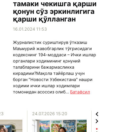
тамаки чекишга қарши
қонун сўз эркинлигига
қарши қўлланган
16.01.2024 11:53
т
Журналистик суриштирув ўтказиш
Маъмурий жавобгарлик тўғрисидаги
кодекснинг 194-моддаси – Ички ишлар
органлари ходимининг қонуний
талабларини бажармасликка
кирадими?Мақола тайёрлаш учун
борган "Новости Узбекистана" нашри
ходими ички ишлар ходимлари
томонидан асоссиз олиб...
Батафсил
23
24.07.2026 15:20
20.07.2026 12:06