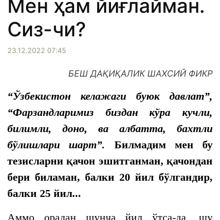
Мен ҳам йиғлайман.
Сиз-чи?
23.12.2022 07:45
БЕШ ДАҚИҚАЛИК ШАХСИЙ ФИКР
“Ўзбекистон келажаги буюк давлат”,
“Фарзандларимиз биздан кўра кучли,
билимли, доно, ва албатта, бахтли
бўлишлари шарт”.
Билмадим мен бу
тезисларни қачон эшитганман, қачондан
бери биламан, балки 20 йил бўлгандир,
балки 25 йил...
Аммо орадан шунча йил ўтса-да, шу