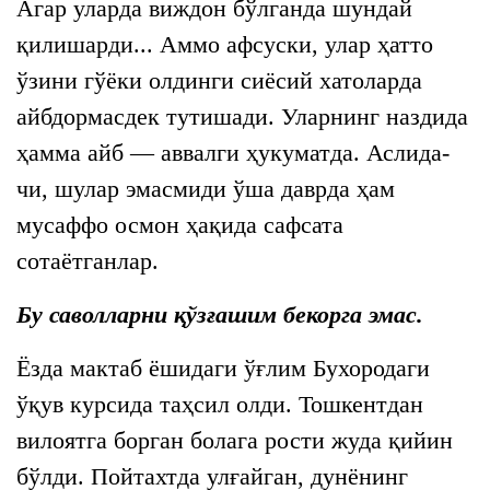
Агар уларда виждон бўлганда шундай
қилишарди... Аммо афсуски, улар ҳатто
ўзини гўёки олдинги сиёсий хатоларда
айбдормасдек тутишади. Уларнинг наздида
ҳамма айб — аввалги ҳукуматда. Аслида-
чи, шулар эмасмиди ўша даврда ҳам
мусаффо осмон ҳақида сафсата
сотаётганлар.
Бу саволларни қўзғашим бекорга эмас.
Ёзда мактаб ёшидаги ўғлим Бухородаги
ўқув курсида таҳсил олди. Тошкентдан
вилоятга борган болага рости жуда қийин
бўлди. Пойтахтда улғайган, дунёнинг