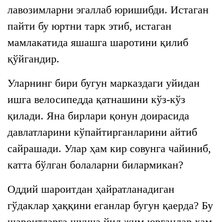
лавозимларни эгаллаб юришибди. Истаган
пайти бу юртни тарк этиб, истаган
мамлакатида яшашга шаротини қилиб
қўйгандир.
Уларнинг бири бугун марказдаги уйидан
ишга велосипедда қатнашини кўз-кўз
қилади. Яна бирлари қонун доирасида
давлатларини кўпайтирганларини айтиб
сайрашади. Улар ҳам кир совунга чайиниб,
катта бўлган болаларни билармикан?
Оддий шароитдан ҳайратланадиган
гўдаклар ҳаққини еганлар бугун қаерда? Бу
шароитларга шунча йил жим юрганлар ҳам