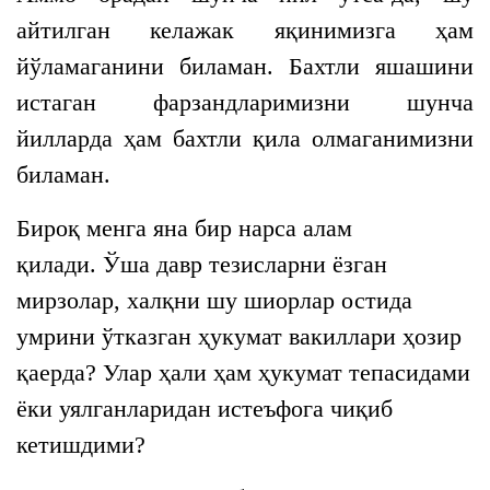
айтилган келажак яқинимизга ҳам
йўламаганини биламан. Бахтли яшашини
истаган фарзандларимизни шунча
йилларда ҳам бахтли қила олмаганимизни
биламан.
Бироқ менга яна бир нарса алам
қилади. Ўша давр тезисларни ёзган
мирзолар, халқни шу шиорлар остида
умрини ўтказган ҳукумат вакиллари ҳозир
қаерда? Улар ҳали ҳам ҳукумат тепасидами
ёки уялганларидан истеъфога чиқиб
кетишдими?