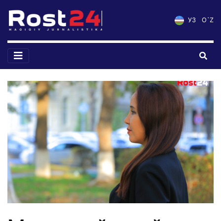
УЗ
O`Z