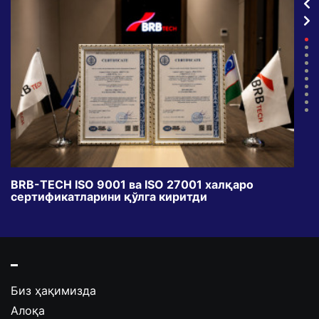
BRB-TECH ISO 9001 ва ISO 27001 халқаро
«Бу
сертификатларини қўлга киритди
клуб
Биз ҳақимизда
Алоқа