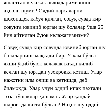
яшаётган келажак авлодларимизнинг
аҳволи шуми? Оддий нарсаларни
шохонадек қабул қилган, совуқ сувда кир
совунга ювиниб юрган шу болалар ўша 25
йил айтилган буюк келажагимизми?
Совуқ сувда кир совунда ювиниб юрган шу
болаларнинг мақсади бир. У ҳам бўлса
яхши ўқиб буюк келажак ваъда қилиб
келган шу юртдан узоқроққа кетиш. Улар
нажотни илм олиш ва кетишда, деб
билмоқда. Улар учун оддий ипак пахтали
тоза тўшаклар ҳашамат. Улар қандай
шароитда катта бўлган? Наҳот шу оддий