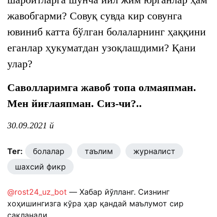
жавобгарми? Совуқ сувда кир совунга
ювиниб катта бўлган болаларнинг ҳаққини
еганлар ҳукуматдан узоқлашдими? Қани
улар?
Саволларимга жавоб топа олмаяпман.
Мен йиғлаяпман. Сиз-чи?..
30.09.2021 й
Тег:
болалар
таълим
журналист
шахсий фикр
@rost24_uz_bot
— Хабар йўлланг. Сизнинг
хоҳишингизга кўра ҳар қандай маълумот сир
сақланади