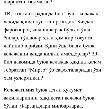
шароитни билмаган?
ТВ, газета ва радиода биз "буюк келажак"
ҳақида қанча кўп гапиргандик. Биздан
фаровонроқ яшаши керак бўлган ўша
ёшлар, гўдаклар ҳали ҳам кир совунга
чайиниб юрибди. Қани ўша бизга буюк
келажакни ваъда қилган амалдорлар? 30
йил давомида буюк келажак ҳақида қалам
тебратган “Мирзо” ўз сафсаталаридан ўзи
ҳам уялармикан?
Келажагимиз буюк деган ҳукумат
вакилларининг ҳақиқатан келажи буюк
бўлди. Фарзандлари минбарларда,