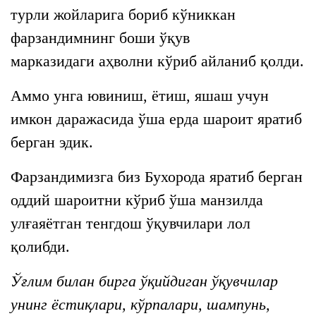
турли жойларига бориб кўниккан
фарзандимнинг боши ўқув
марказидаги аҳволни кўриб айланиб қолди.
Аммо унга ювиниш, ётиш, яшаш учун
имкон даражасида ўша ерда шароит яратиб
берган эдик.
Фарзандимизга биз Бухорода яратиб берган
оддий шароитни кўриб ўша манзилда
улғаяётган тенгдош ўқувчилари лол
қолибди.
Ўғлим билан бирга ўқийдиган ўқувчилар
унинг ёстиқлари, кўрпалари, шампунь,