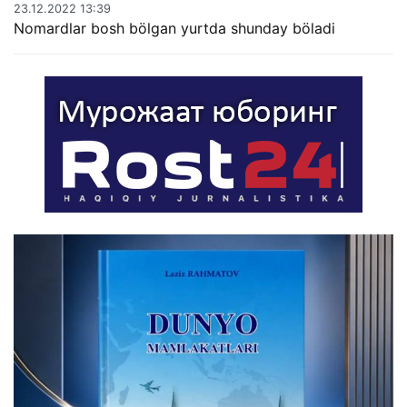
23.12.2022 13:39
Nomardlar bosh bölgan yurtda shunday böladi