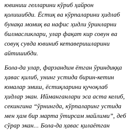
ювиниш гелларини кўриб ҳайрон
қолишибди. Ёстиқ ва кўрпаларини ҳидлаб
бунақа момиқ ва нафис ҳидли ўринларни
билмасликлари, улар фақат кир совун ва
совуқ сувда ювиниб кетаверишларини
айтишибди.
Бола-да улар, фарзандим ётган ўриндиққа
ҳавас қилиб, унинг устида бирин-кетин
юмалар эмиш, ёстиқларини қучоқлаб
ҳидлар экан. Ийманганлари эса аста келиб,
секингина “ўрнингда, кўрпаларинг устида
мен ҳам бир марта ўтирсам майлими”, деб
сўрар экан... Бола-да ҳавас қилаётган