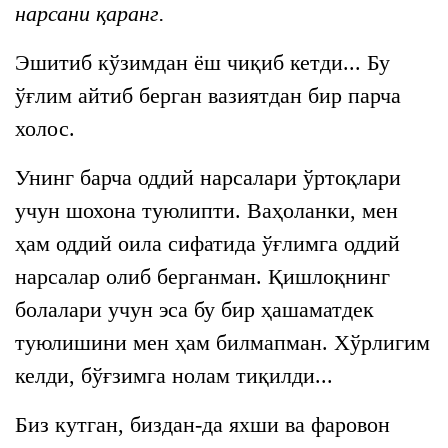
нарсани қаранг.
Эшитиб кўзимдан ёш чиқиб кетди... Бу
ўғлим айтиб берган вазиятдан бир парча
холос.
Унинг барча оддий нарсалари ўртоқлари
учун шохона туюлипти. Ваҳоланки, мен
ҳам оддий оила сифатида ўғлимга оддий
нарсалар олиб берганман. Қишлоқнинг
болалари учун эса бу бир ҳашаматдек
туюлишини мен ҳам билмапман. Хўрлигим
келди, бўғзимга нолам тиқилди...
Биз кутган, биздан-да яхши ва фаровон