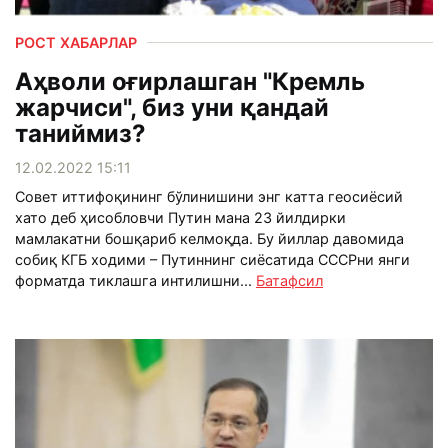
РОСТ ХАБАРЛАР
Аҳволи оғирлашган "Кремль
жарчиси", биз уни қандай
таниймиз?
12.02.2022 15:11
Совет иттифоқининг бўлинишини энг катта геосиёсий
хато деб ҳисобловчи Путин мана 23 йилдирки
мамлакатни бошқариб келмоқда. Бу йиллар давомида
собиқ КГБ ходими – Путиннинг сиёсатида СССРни янги
форматда тиклашга интилишни...
Батафсил