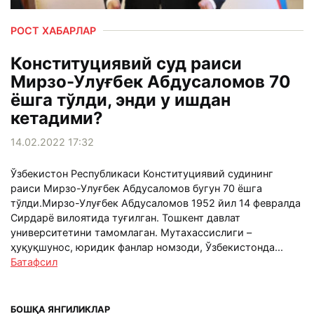
РОСТ ХАБАРЛАР
Конституциявий суд раиси
Мирзо-Улуғбек Абдусаломов 70
ёшга тўлди, энди у ишдан
кетадими?
14.02.2022 17:32
Ўзбекистон Республикаси Конституциявий судининг
раиси Мирзо-Улуғбек Абдусаломов бугун 70 ёшга
тўлди.Мирзо-Улуғбек Абдусаломов 1952 йил 14 февралда
Сирдарё вилоятида туғилган. Тошкент давлат
университетини тамомлаган. Мутахассислиги –
ҳуқуқшунос, юридик фанлар номзоди, Ўзбекистонда...
Батафсил
БОШҚА ЯНГИЛИКЛАР