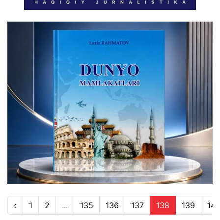
‹
1
2
...
135
136
137
138
139
14