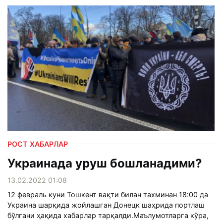
РОСТ ХАБАРЛАР
Украинада уруш бошланадими?
13.02.2022 01:08
12 февраль куни Тошкент вақти билан тахминан 18:00 да
Украина шарқида жойлашган Донецк шаҳрида портлаш
бўлгани ҳақида хабарлар тарқалди.Маълумотларга кўра,