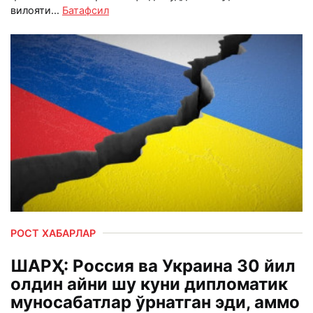
вилояти...
Батафсил
РОСТ ХАБАРЛАР
ШАРҲ: Россия ва Украина 30 йил
олдин айни шу куни дипломатик
муносабатлар ўрнатган эди, аммо