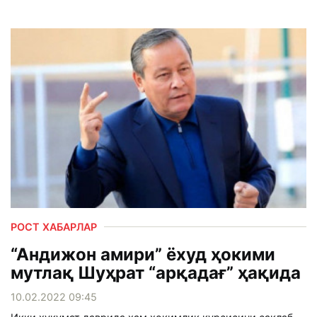
РОСТ ХАБАРЛАР
“Андижон амири” ёхуд ҳокими
мутлақ Шуҳрат “арқадағ” ҳақида
10.02.2022 09:45