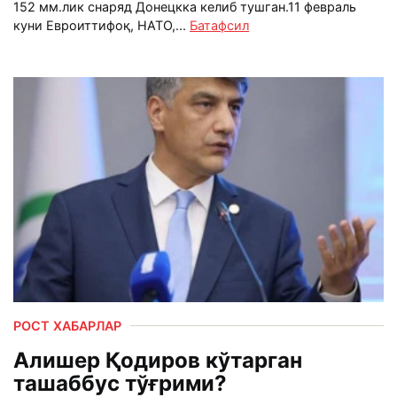
152 мм.лик снаряд Донецкка келиб тушган.11 февраль
куни Евроиттифоқ, НАТО,...
Батафсил
РОСТ ХАБАРЛАР
Алишер Қодиров кўтарган
ташаббус тўғрими?