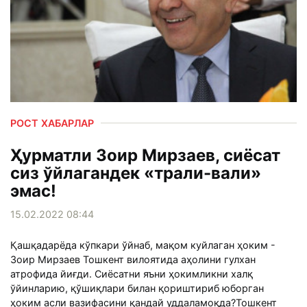
РОСТ ХАБАРЛАР
Ҳурматли Зоир Мирзаев, сиёсат
сиз ўйлагандек «трали-вали»
эмас!
15.02.2022 08:44
Қашқадарёда кўпкари ўйнаб, мақом куйлаган ҳоким -
Зоир Мирзаев Тошкент вилоятида аҳолини гулхан
атрофида йиғди. Сиёсатни яъни ҳокимликни халқ
ўйинларию, қўшиқлари билан қориштириб юборган
ҳоким асли вазифасини қандай уддаламоқда?Тошкент