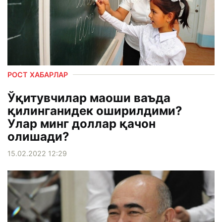
РОСТ ХАБАРЛАР
Ўқитувчилар маоши ваъда
қилинганидек оширилдими?
Улар минг доллар қачон
олишади?
15.02.2022 12:29