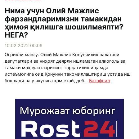
Нима учун Олий Мажлис
фарзандларимизни тамакидан
ҳимоя қилишга шошилмаяпти?
НЕГА?
10.02.2022 00:09
Оғриқли мавзу. Олий Мажлис Қонунчилик палатаси
депутатлари ва ниҳоят деярли ишламаган алкоголь ва
тамаки маҳсулотларининг тарқатилиши ҳамда
истеъмолига оид Қонунни такомиллаштириш устида иш
бошлади ва у якунига ҳам етай, деб...
Батафсил