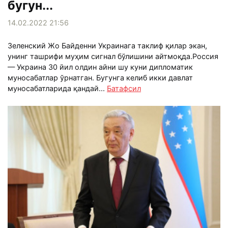
бугун...
14.02.2022 21:56
Зеленский Жо Байденни Украинага таклиф қилар экан,
унинг ташрифи муҳим сигнал бўлишини айтмоқда.Россия
— Украина 30 йил олдин айни шу куни дипломатик
муносабатлар ўрнатган. Бугунга келиб икки давлат
муносабатларида қандай...
Батафсил