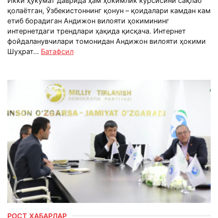
Икки ҳукумат даврида ҳам ҳокимлик курсисини сақлаб
қолаётган, Ўзбекистоннинг қонун – қоидалари камдан кам
етиб борадиган Андижон вилояти ҳокимининг
интернетдаги трендлари ҳақида қисқача. Интернет
фойдаланувчилари томонидан Андижон вилояти ҳокими
Шуҳрат...
Батафсил
РОСТ ХАБАРЛАР