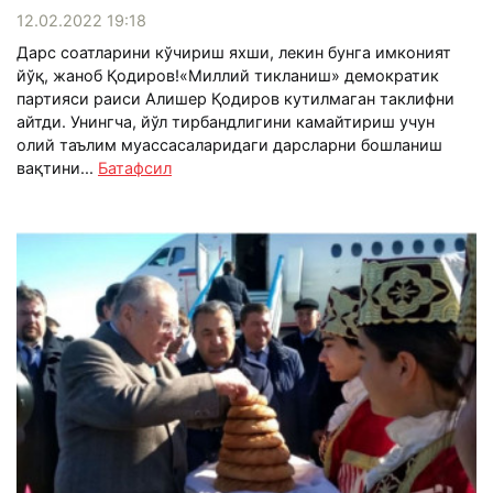
12.02.2022 19:18
Дарс соатларини кўчириш яхши, лекин бунга имконият
йўқ, жаноб Қодиров!«Миллий тикланиш» демократик
партияси раиси Алишер Қодиров кутилмаган таклифни
айтди. Унингча, йўл тирбандлигини камайтириш учун
олий таълим муассасаларидаги дарсларни бошланиш
вақтини...
Батафсил