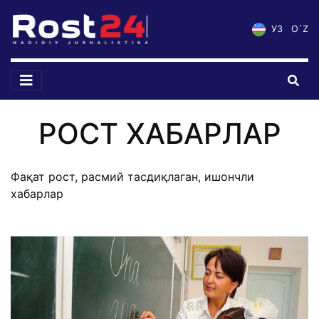
УЗ
O`Z
РОСТ ХАБАРЛАР
Фақат рост, расмий тасдиқлаган, ишончли
хабарлар