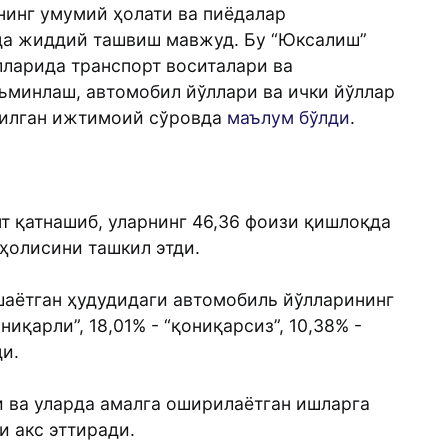
нинг умумий ҳолати ва пиёдалар
да жиддий ташвиш мавжуд. Бу “Юксалиш”
лларида транспорт воситалари ва
ъминлаш, автомобил йўллари ва ички йўллар
азилган ижтимоий сўровда
маълум бўлди
.
т қатнашиб, уларнинг 46,36 фоизи қишлоқда
ҳолисини ташкил этди.
шаётган ҳудудидаги автомобиль йўлларининг
ниқарли”, 18,01% - “қониқарсиз”, 10,38% -
ди.
и ва уларда амалга оширилаётган ишларга
и акс эттиради.