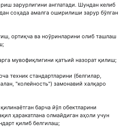
ириш зарурлигини англатади. Шундан келиб
идан соҳада амалга оширилиши зарур бўлган
тиш, ортиқча ва ноўринларини олиб ташлаш
ш;
ларга мувофиқлигини қатъий назорат қилиш;
рча техник стандартларини (белгилар,
алан, "колейность") замонавий халқаро
 қилинаётган барча йўл обектларини
ақил ҳаракатлана олмайдиган аҳоли учун
дарт қилиб белгилаш;