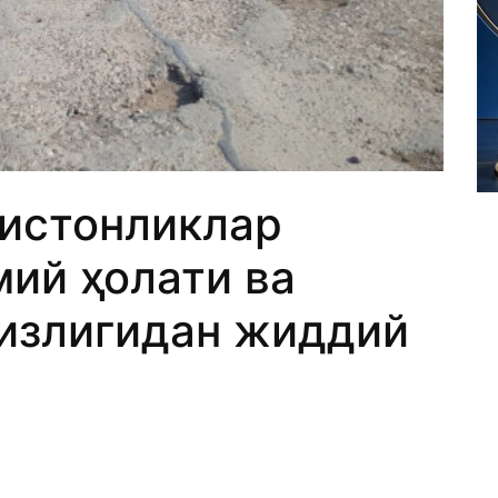
кистонликлар
мий ҳолати ва
излигидан жиддий