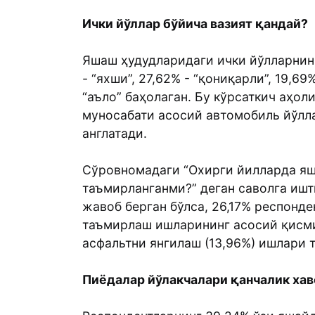
Ички йўллар бўйича вазият қандай?
Яшаш ҳудудларидаги ички йўлларнин
- “яхши”, 27,62% - “қониқарли”, 19,69
“аъло” баҳолаган. Бу кўрсаткич аҳол
муносабати асосий автомобиль йўлла
англатади.
Сўровномадаги “Охирги йилларда я
таъмирланганми?” деган саволга ишти
жавоб берган бўлса, 26,17% респонде
таъмирлаш ишларининг асосий қисми 
асфальтни янгилаш (13,96%) ишлари
Пиёдалар йўлакчалари қанчалик ха