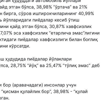
диган ҳудуддаги автомобиль йўллари
йд этган бўлса, 38,98% “ўртача” ва 21%
ан бирга, сўров иштирокчиларининг 40,99%
ь йўлларидаги пиёдалар кесиб ўтиш
ни қайд этган бўлса, 30,87% хавфсизлик
27,07% эса хавфсизлик “етарлича эмас”лигини
ктидаги пиёдалар хавфсизлиги билан боғлиқ
ини кўрсатди.
аш ҳудудида пиёдалар йўлаклари
лса, 28,75% “йўқ” ва 25,47% “тўлиқ эмас” деб
 бор (аравачадаги) инсонлар учун
“қисман қулайлик бор”, 38,98% - “қулай
рган.