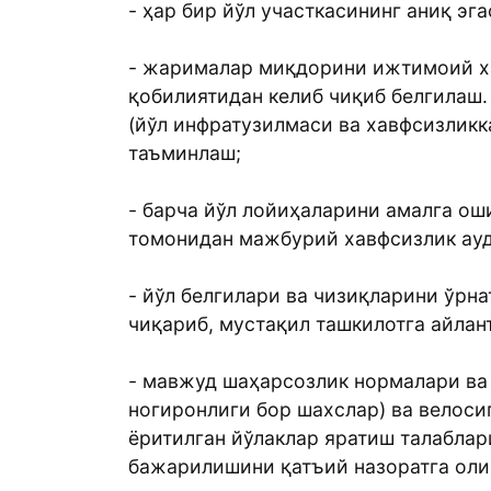
- ҳар бир йўл участкасининг аниқ э
- жарималар миқдорини ижтимоий ха
қобилиятидан келиб чиқиб белгилаш
(йўл инфратузилмаси ва хавфсизлик
таъминлаш;
- барча йўл лойиҳаларини амалга ош
томонидан мажбурий хавфсизлик ау
- йўл белгилари ва чизиқларини ўр
чиқариб, мустақил ташкилотга айлан
- мавжуд шаҳарсозлик нормалари ва
ногиронлиги бор шахслар) ва велоси
ёритилган йўлаклар яратиш талаблар
бажарилишини қатъий назоратга ол