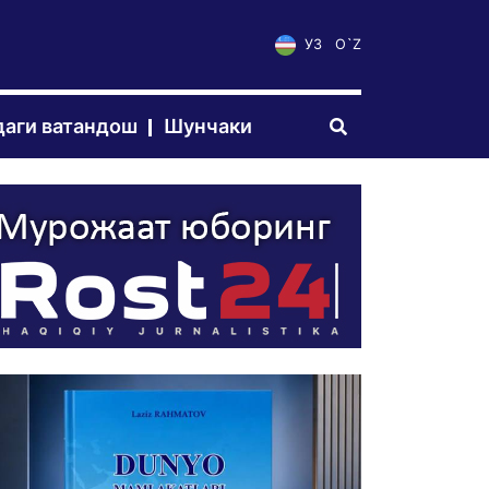
УЗ
O`Z
аги ватандош
Шунчаки