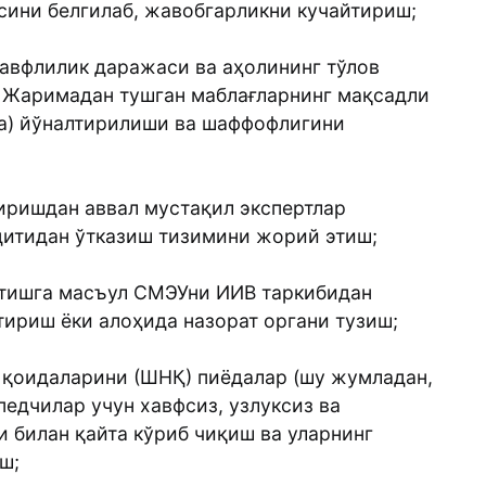
гасини белгилаб, жавобгарликни кучайтириш;
вфлилик даражаси ва аҳолининг тўлов
. Жаримадан тушган маблағларнинг мақсадли
ка) йўналтирилиши ва шаффофлигини
иришдан аввал мустақил экспертлар
дитидан ўтказиш тизимини жорий этиш;
натишга масъул СМЭУни ИИВ таркибидан
тириш ёки алоҳида назорат органи тузиш;
 қоидаларини (ШНҚ) пиёдалар (шу жумладан,
педчилар учун хавфсиз, узлуксиз ва
и билан қайта кўриб чиқиш ва уларнинг
иш;