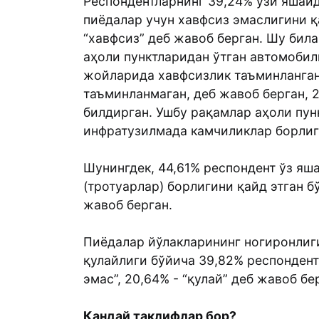
Респондентларнинг 39,24% ўзи яшай
пиёдалар учун хавфсиз эмаслигини қа
“хавфсиз” деб жавоб берган. Шу бил
аҳоли пунктларидан ўтган автомобил
жойларида хавфсизлик таъминлангани
таъминланмаган, деб жавоб берган, 
билдирган. Ушбу рақамлар аҳоли пун
инфратузилмада камчиликлар борлиг
Шунингдек, 44,61% респондент ўз яш
(тротуарлар) борлигини қайд этган бў
жавоб берган.
Пиёдалар йўлакларининг ногиронлиги
қулайлиги бўйича 39,82% респондент 
эмас”, 20,64% - “қулай” деб жавоб бе
Қандай таклифлар бор?