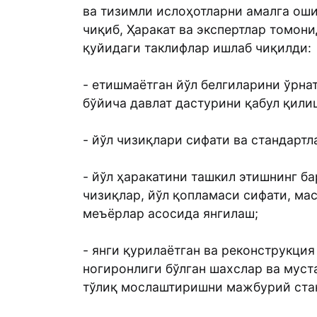
ва тизимли ислоҳотларни амалга ош
чиқиб, Ҳаракат ва экспертлар томон
қуйидаги таклифлар ишлаб чиқилди:
- етишмаётган йўл белгиларини ўрна
бўйича давлат дастурини қабул қили
- йўл чизиқлари сифати ва стандарт
- йўл ҳаракатини ташкил этишнинг ба
чизиқлар, йўл қопламаси сифати, мас
меъёрлар асосида янгилаш;
- янги қурилаётган ва реконструкция
ногиронлиги бўлган шахслар ва муст
тўлиқ мослаштиришни мажбурий стан