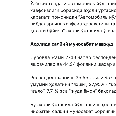
Ўзбекистондаги автомобиль йўллари
хавфсизлиги борасида аҳоли ўртаси
ҳаракати томонидан “Aвтомобиль йў
пиёдаларнинг хавфсиз ҳаракатини та
ҳолати бўйича” аҳоли ўртасида ўтк
Аҳолида салбий муносабат мавжуд
Сўровда жами 2743 нафар респонден
яшовчилар ва 44,94 фоизини шаҳар а
Респондентларнинг 35,55 фоизи ўз я
умумий ҳолатини “яхши”, 27,95% - “қо
“аъло”, 7,71% эса “жуда ёмон” баҳола
Бу аҳоли ўртасида йўлларнинг ҳолат
нисбатан салбий муносабат борлигин