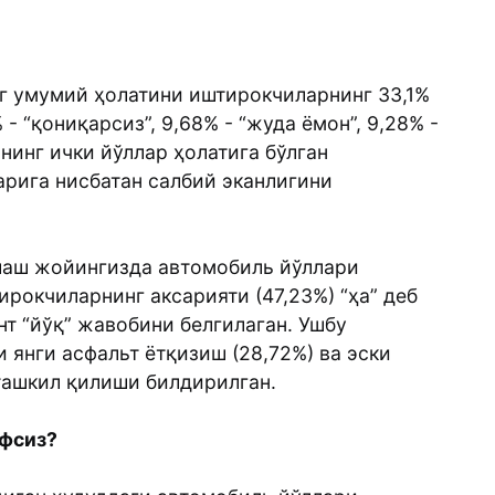
г умумий ҳолатини иштирокчиларнинг 33,1%
% - “қониқарсиз”, 9,68% - “жуда ёмон”, 9,28% -
ининг ички йўллар ҳолатига бўлган
рига нисбатан салбий эканлигини
шаш жойингизда автомобиль йўллари
рокчиларнинг аксарияти (47,23%) “ҳа” деб
нт “йўқ” жавобини белгилаган. Ушбу
янги асфальт ётқизиш (28,72%) ва эски
 ташкил қилиши билдирилган.
вфсиз?