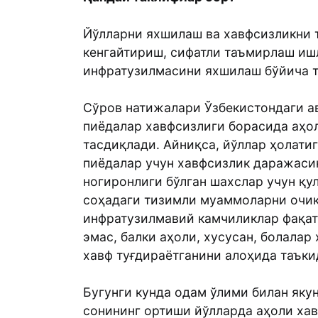
Йўлларни яхшилаш ва хавфсизликни т
кенгайтириш, сифатли таъмирлаш иш
инфратузилмасини яхшилаш бўйича 
Сўров натижалари Ўзбекистондаги а
пиёдалар хавфсизлиги борасида аҳ
тасдиқлади. Aйниқса, йўллар ҳолати
пиёдалар учун хавфсизлик даражасин
ногиронлиги бўлган шахслар учун қу
соҳадаги тизимли муаммоларни очи
инфратузилмавий камчиликлар фақат
эмас, балки аҳоли, хусусан, болалар
хавф туғдираётганини алоҳида таъки
Бугунги кунда одам ўлими билан яку
сонининг ортиши йўлларда аҳоли ха