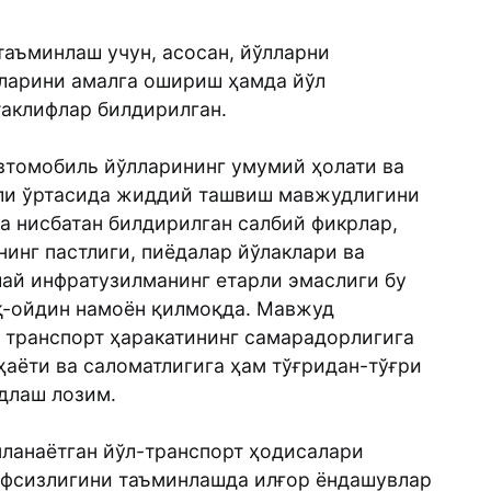
аъминлаш учун, асосан, йўлларни
ларини амалга ошириш ҳамда йўл
таклифлар билдирилган.
втомобиль йўлларининг умумий ҳолати ва
оли ўртасида жиддий ташвиш мавжудлигини
га нисбатан билдирилган салбий фикрлар,
инг пастлиги, пиёдалар йўлаклари ва
лай инфратузилманинг етарли эмаслиги бу
қ-ойдин намоён қилмоқда. Мавжуд
 транспорт ҳаракатининг самарадорлигига
 ҳаёти ва саломатлигига ҳам тўғридан-тўғри
длаш лозим.
нланаётган йўл-транспорт ҳодисалари
вфсизлигини таъминлашда илғор ёндашувлар