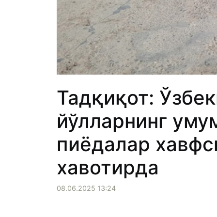
Тадқиқот: Ўзбе
йўлларнинг уму
пиёдалар хавфс
хавотирда
08.06.2025 13:24