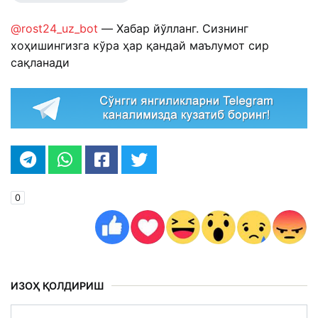
@rost24_uz_bot
— Хабар йўлланг. Сизнинг
хоҳишингизга кўра ҳар қандай маълумот сир
сақланади
0
ИЗОҲ ҚОЛДИРИШ