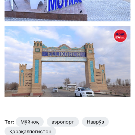
Тег:
Мўйноқ
аэропорт
Наврўз
Қорақалпоғистон