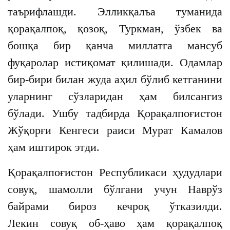
таърифлашди. Элликқалъа туманида
қорақалпоқ, қозоқ, Туркман, ўзбек ва
бошқа бир қанча миллатга мансуб
фуқаролар истиқомат қилишади. Одамлар
бир-бири билан жуда аҳил бўлиб кетганини
уларнинг сўзларидан ҳам билсангиз
бўлади. Ушбу тадбирда Қорақалпоғистон
Жўқорғи Кенгеси раиси Мурат Камалов
ҳам иштирок этди.
Қорақалпоғистон Республикаси ҳудудлари
совуқ, шамолли бўлгани учун Наврўз
байрами бироз кечроқ ўтказилди.
Лекин совуқ об-ҳаво ҳам қорақалпоқ