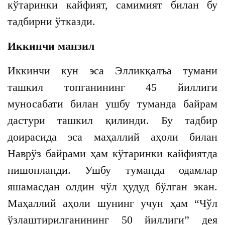
кўтаринки кайфият, самимият билан бу
тадбирни ўтказди.
Иккинчи манзил
Иккинчи кун эса Элликқалъа тумани
ташкил топганининг 45 йиллиги
муносабати билан ушбу туманда байрам
дастури ташкил қилинди. Бу тадбир
доирасида эса маҳаллий аҳоли билан
Наврўз байрами ҳам кўтаринки кайфиятда
нишонланди. Ушбу туманда одамлар
яшамасдан олдин чўл ҳудуд бўлган экан.
Маҳаллий аҳоли шунинг учун ҳам “Чўл
ўзлаштирилганининг 50 йиллиги” дея