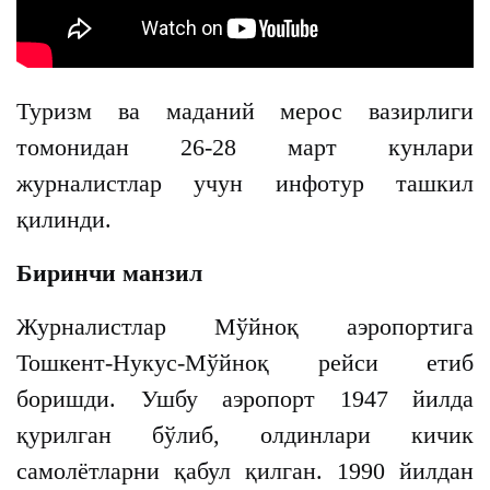
Туризм ва маданий мерос вазирлиги
томонидан 26-28 март кунлари
журналистлар учун инфотур ташкил
қилинди.
Биринчи манзил
Журналистлар Мўйноқ аэропортига
Тошкент-Нукус-Мўйноқ рейси етиб
боришди. Ушбу аэропорт 1947 йилда
қурилган бўлиб, олдинлари кичик
самолётларни қабул қилган. 1990 йилдан