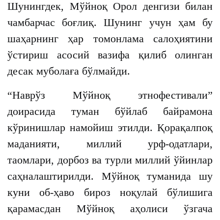
Шунингдек, Мўйноқ Орол денгизи билан
чамбарчас боғлиқ. Шунинг учун ҳам бу
шаҳарнинг ҳар томонлама салоҳиятини
ўстириш асосий вазифа қилиб олинган
десак муболаға бўлмайди.
“Наврўз Мўйноқ этнофестивали”
доирасида туман бўйлаб байрамона
кўринишлар намойиш этилди. Қорақалпоқ
маданияти, миллий урф-одатлари,
таомлари, дорбоз ва турли миллий ўйинлар
саҳналаштирилди. Мўйноқ туманида шу
куни об-ҳаво бироз ноқулай бўлишига
қарамасдан Мўйноқ аҳолиси ўзгача