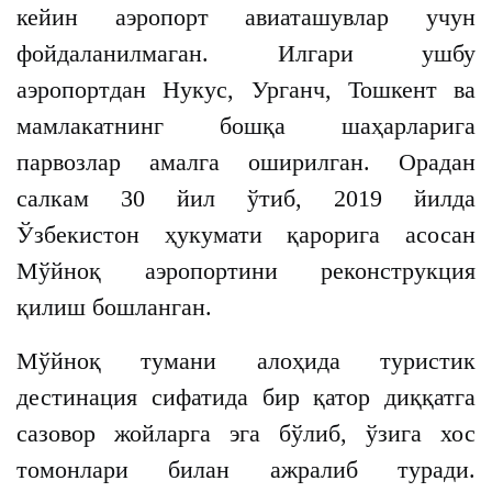
кейин аэропорт авиаташувлар учун
фойдаланилмаган. Илгари ушбу
аэропортдан Нукус, Урганч, Тошкент ва
мамлакатнинг бошқа шаҳарларига
парвозлар амалга оширилган. Орадан
салкам 30 йил ўтиб, 2019 йилда
Ўзбекистон ҳукумати қарорига асосан
Мўйноқ аэропортини реконструкция
қилиш бошланган.
Мўйноқ тумани алоҳида туристик
дестинация сифатида бир қатор диққатга
сазовор жойларга эга бўлиб, ўзига хос
томонлари билан ажралиб туради.