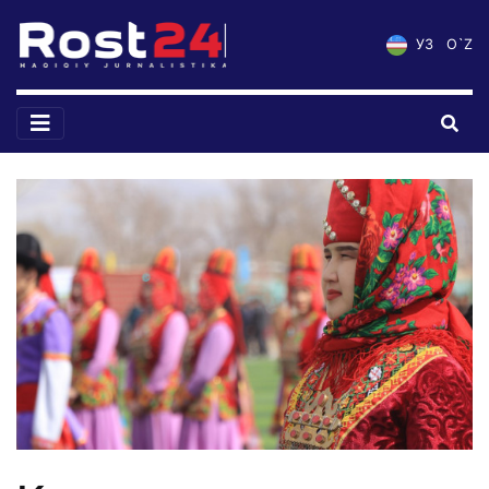
УЗ
O`Z