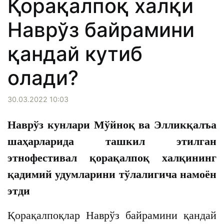
Қорақалпоқ халқи
Наврўз байрамини
қандай кутиб
олади?
30.03.2022 10:03
Наврўз кунлари Мўйноқ ва Элликқалъа
шаҳарларида ташкил этилган
этнофестивал қорақалпоқ халқининг
қадимий удумларини тўлалигича намоён
этди
Қорақалпоқлар Наврўз байрамини қандай