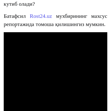
кутиб олади?
Батафсил
Rost24.uz
мухбирининг махсус
репортажида томоша қилишингиз мумкин.