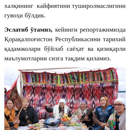
халқининг кайфиятини туширолмаслигини
гувоҳи бўлдик.
Эслатиб ўтамиз,
кейинги репортажимизда
Қорақалпоғистон Республикасини тарихий
қадамжолари бўйлаб саёҳат ва қизиқарли
маълумотларни сизга тақдим қиламиз.