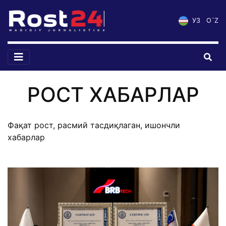
УЗ
O`Z
РОСТ ХАБАРЛАР
Фақат рост, расмий тасдиқлаган, ишончли
хабарлар