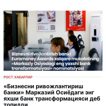
РОСТ ХАБАРЛАР
«Бизнесни ривожлантириш
банки» Марказий Осиёдаги энг
яхши банк трансформацияси деб
топилди