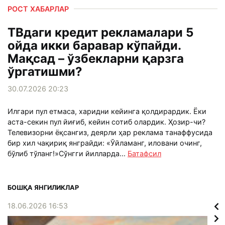
РОСТ ХАБАРЛАР
ТВдаги кредит рекламалари 5
ойда икки баравар кўпайди.
Мақсад – ўзбекларни қарзга
ўргатишми?
30.07.2026 20:23
Илгари пул етмаса, харидни кейинга қолдирардик. Ёки
аста-секин пул йиғиб, кейин сотиб олардик. Ҳозир-чи?
Телевизорни ёқсангиз, деярли ҳар реклама танаффусида
бир хил чақириқ янграйди: «Ўйламанг, иловани очинг,
бўлиб тўланг!»Сўнгги йилларда...
Батафсил
БОШҚА ЯНГИЛИКЛАР
18.06.2026 16:53
12.1