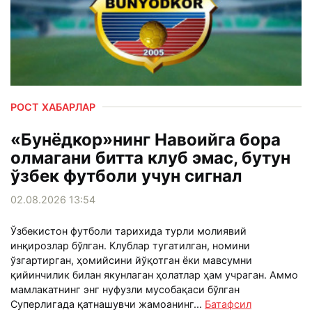
РОСТ ХАБАРЛАР
«Бунёдкор»нинг Навоийга бора
олмагани битта клуб эмас, бутун
ўзбек футболи учун сигнал
02.08.2026 13:54
Ўзбекистон футболи тарихида турли молиявий
инқирозлар бўлган. Клублар тугатилган, номини
ўзгартирган, ҳомийсини йўқотган ёки мавсумни
қийинчилик билан якунлаган ҳолатлар ҳам учраган. Аммо
мамлакатнинг энг нуфузли мусобақаси бўлган
Суперлигада қатнашувчи жамоанинг...
Батафсил