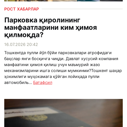
РОСТ ХАБАРЛАР
Парковка қиролининг
манфаатларини ким ҳимоя
қилмоқда?
16.07.2026 20:42
Тошкентда пулли йўл бўйи парковкалари атрофидаги
баҳслар янги босқичга чиқди. Давлат хусусий компания
манфаатини ҳимоя қилиш учун маъмурий жазо
механизмларини ишга солиши мумкинми?Тошкент шаҳар
ҳокимлиги муҳокамага қўйган лойиҳада пулли
автомобиль...
Батафсил