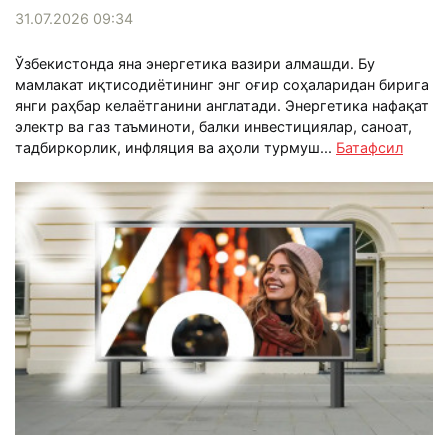
31.07.2026 09:34
Ўзбекистонда яна энергетика вазири алмашди. Бу
мамлакат иқтисодиётининг энг оғир соҳаларидан бирига
янги раҳбар келаётганини англатади. Энергетика нафақат
электр ва газ таъминоти, балки инвестициялар, саноат,
тадбиркорлик, инфляция ва аҳоли турмуш...
Батафсил