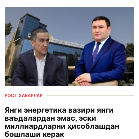
РОСТ ХАБАРЛАР
Янги энергетика вазири янги
ваъдалардан эмас, эски
миллиардларни ҳисоблашдан
бошлаши керак