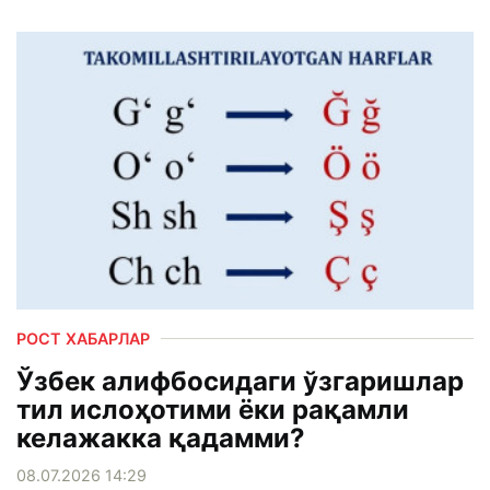
РОСТ ХАБАРЛАР
Ўзбек алифбосидаги ўзгаришлар
тил ислоҳотими ёки рақамли
келажакка қадамми?
08.07.2026 14:29