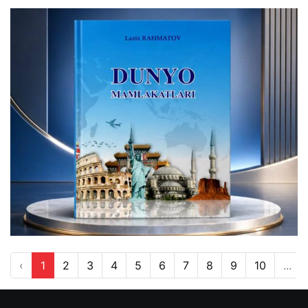
‹
1
2
3
4
5
6
7
8
9
10
...