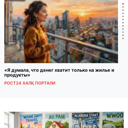
«Я думала, что денег хватит только на жилье и
Maso
продукты»
mala
РОСТ24 ХАЛҚ ПОРТАЛИ
ШУН