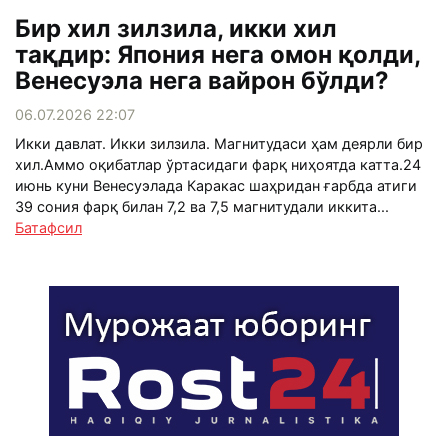
Бир хил зилзила, икки хил
тақдир: Япония нега омон қолди,
Венесуэла нега вайрон бўлди?
06.07.2026 22:07
Икки давлат. Икки зилзила. Магнитудаси ҳам деярли бир
хил.Аммо оқибатлар ўртасидаги фарқ ниҳоятда катта.24
июнь куни Венесуэлада Каракас шаҳридан ғарбда атиги
39 сония фарқ билан 7,2 ва 7,5 магнитудали иккита...
Батафсил