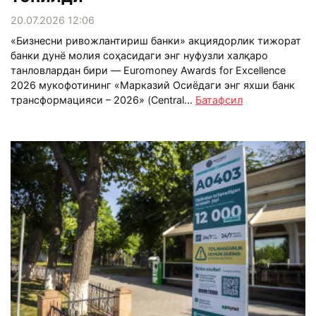
20.07.2026 12:06
«Бизнесни ривожлантириш банки» акциядорлик тижорат
банки дунё молия соҳасидаги энг нуфузли халқаро
танловлардан бири — Euromoney Awards for Excellence
2026 мукофотининг «Марказий Осиёдаги энг яхши банк
трансформацияси – 2026» (Central...
Батафсил