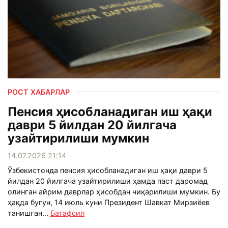
РОСТ ХАБАРЛАР
Пенсия ҳисобланадиган иш ҳақи
даври 5 йилдан 20 йилгача
узайтирилиши мумкин
14.07.2026 21:14
Ўзбекистонда пенсия ҳисобланадиган иш ҳақи даври 5
йилдан 20 йилгача узайтирилиши ҳамда паст даромад
олинган айрим даврлар ҳисобдан чиқарилиши мумкин. Бу
ҳақда бугун, 14 июль куни Президент Шавкат Мирзиёев
танишган...
Батафсил