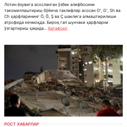
Лотин ёзувига асосланган ўзбек алифбосини
такомиллаштириш бўйича таклифлар асосан Oʻ, Gʻ, Sh ва
Ch ҳарфларининг Ö, Ğ, Ş ва Ç шаклига алмаштирилиши
атрофида кечмоқда. Бироқ гап шунчаки ҳарфларни
ўзгартириш ҳақида...
Батафсил
РОСТ ХАБАРЛАР