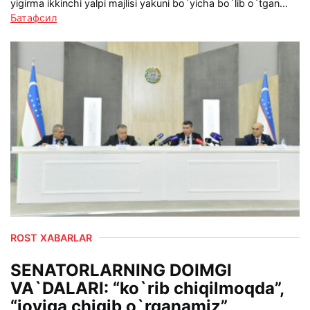
yigirma ikkinchi yalpi majlisi yakuni bo`yicha bo`lib o`tgan...
Батафсил
ROST XABARLAR
SENATORLARNING DOIMGI
VA`DALARI: “ko`rib chiqilmoqda”,
“joyiga chiqib o`rganamiz”,