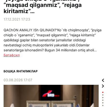
“maqsad qilganmiz”, “rejaga
kiritamiz”…
17.12.2021 17:23
QAChON AMALIY ISh QILINADI?“Ko`rib chiqilmoqda”, “joyiga
chiqib o`rganamiz”, “maqsad qilganmiz”, “rejaga kiritamiz”
qabilidagi gaplar bilan senatorlar jurnalistlar oldidagi
navbatdagi ochiq muloqotlarini yakunlab oldi.Odamlar
senatorlarga ishonadimi? Bugun 34 milliondan ortiq aholi...
Батафсил
БОШҚА ЯНГИЛИКЛАР
03.08.2026 17:07
02.0