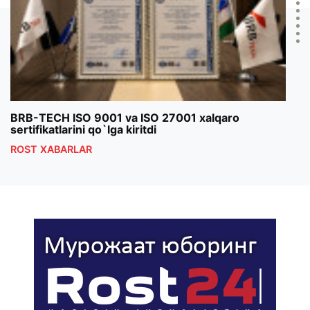
BRB-TECH ISO 9001 va ISO 27001 xalqaro
«Bun
sertifikatlarini qo`lga kiritdi
klub
ROST XABARLAR
ROS