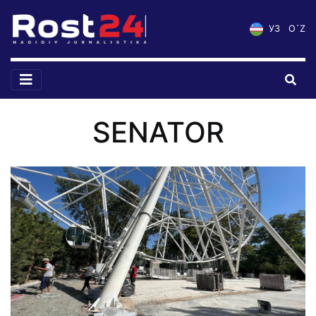
УЗ
O`Z
SENATOR