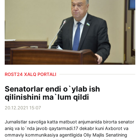
ROST24 XALQ PORTALI
Senatorlar endi o`ylab ish
qilinishini ma`lum qildi
20.12.2021 15:07
Jurnalistlar savoliga katta matbuot anjumanida birorta senator
aniq va lo`nda javob qaytarmadi. 17 dekabr kuni Axborot va
ommaviy kommunikasiya agentligida Oliy Majlis Senatining