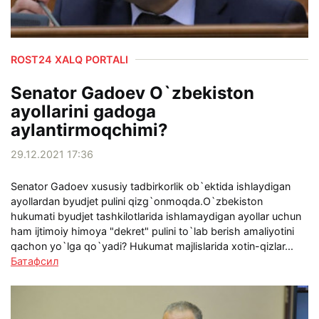
ROST24 XALQ PORTALI
Senator Gadoev O`zbekiston
ayollarini gadoga
aylantirmoqchimi?
29.12.2021 17:36
Senator Gadoev xususiy tadbirkorlik ob`ektida ishlaydigan
ayollardan byudjet pulini qizg`onmoqda.O`zbekiston
hukumati byudjet tashkilotlarida ishlamaydigan ayollar uchun
ham ijtimoiy himoya "dekret" pulini to`lab berish amaliyotini
qachon yo`lga qo`yadi? Hukumat majlislarida xotin-qizlar...
Батафсил