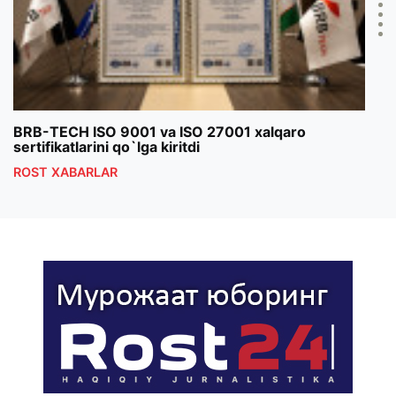
BRB-TECH ISO 9001 va ISO 27001 xalqaro
«Bun
sertifikatlarini qo`lga kiritdi
klub
ROST XABARLAR
ROS