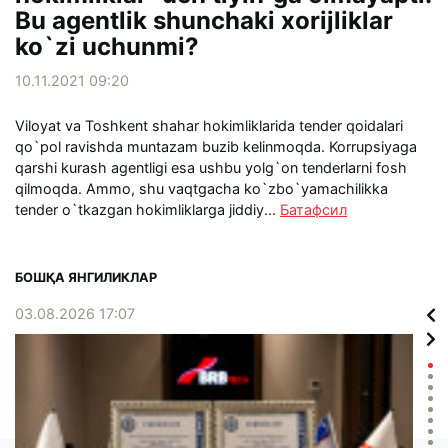
Bu agentlik shunchaki xorijliklar
ko`zi uchunmi?
10.11.2021 09:20
Viloyat va Toshkent shahar hokimliklarida tender qoidalari
qo`pol ravishda muntazam buzib kelinmoqda. Korrupsiyaga
qarshi kurash agentligi esa ushbu yolg`on tenderlarni fosh
qilmoqda. Ammo, shu vaqtgacha ko`zbo`yamachilikka
tender o`tkazgan hokimliklarga jiddiy...
Батафсил
БОШҚА ЯНГИЛИКЛАР
03.08.2026 17:07
02.0