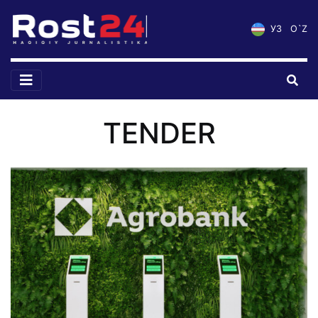
УЗ
O`Z
TENDER