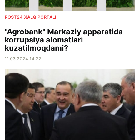
ROST24 XALQ PORTALI
"Agrobank" Markaziy apparatida
korrupsiya alomatlari
kuzatilmoqdami?
11.03.2024 14:22