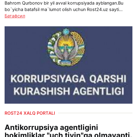
Bahrom Qurbonov bir yil avval korrupsiyada ayblangan.Bu
bo`yicha batafsil ma`lumot olish uchun Rost24.uz sayti...
Батафсил
ROST24 XALQ PORTALI
Antikorrupsiya agentligini
hokimliklar "uch tiyin"ga olmayapti.