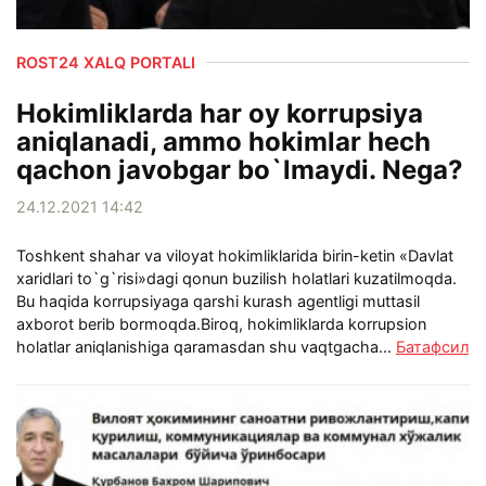
ROST24 XALQ PORTALI
Hokimliklarda har oy korrupsiya
aniqlanadi, ammo hokimlar hech
qachon javobgar bo`lmaydi. Nega?
24.12.2021 14:42
Toshkent shahar va viloyat hokimliklarida birin-ketin «Davlat
xaridlari to`g`risi»dagi qonun buzilish holatlari kuzatilmoqda.
Bu haqida korrupsiyaga qarshi kurash agentligi muttasil
axborot berib bormoqda.Biroq, hokimliklarda korrupsion
holatlar aniqlanishiga qaramasdan shu vaqtgacha...
Батафсил