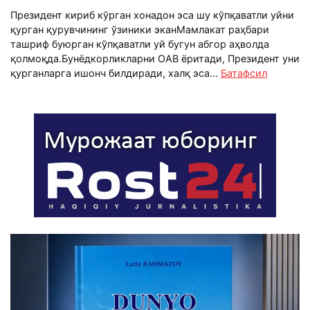
Президент кириб кўрган хонадон эса шу кўпқаватли уйни
қурган қурувчининг ўзиники эканМамлакат раҳбари
ташриф буюрган кўпқаватли уй бугун абгор аҳволда
қолмоқда.Бунёдкорликларни ОАВ ёритади, Президент уни
қурганларга ишонч билдиради, халқ эса...
Батафсил