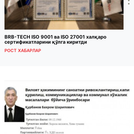
BRB-TECH ISO 9001 ва ISO 27001 халқаро
«Бу
сертификатларини қўлга киритди
клуб
РОСТ ХАБАРЛАР
РОС