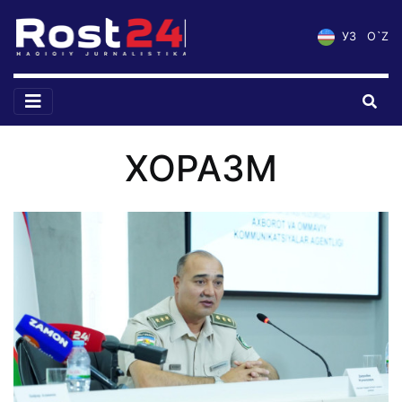
УЗ
O`Z
ХОРАЗМ