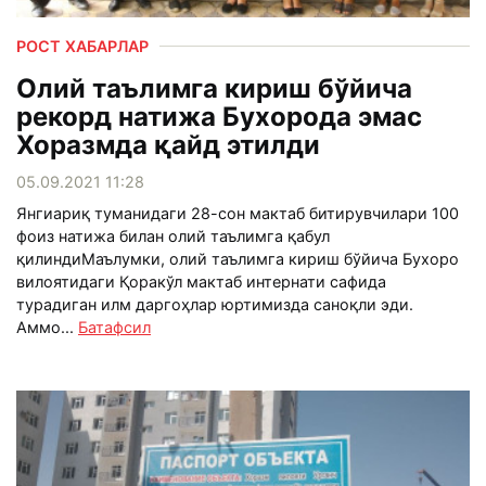
РОСТ ХАБАРЛАР
Олий таълимга кириш бўйича
рекорд натижа Бухорода эмас
Хоразмда қайд этилди
05.09.2021 11:28
Янгиариқ туманидаги 28-сон мактаб битирувчилари 100
фоиз натижа билан олий таълимга қабул
қилиндиМаълумки, олий таълимга кириш бўйича Бухоро
вилоятидаги Қоракўл мактаб интернати сафида
турадиган илм даргоҳлар юртимизда саноқли эди.
Аммо...
Батафсил