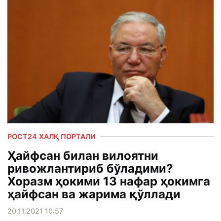
РОСТ24 ХАЛҚ ПОРТАЛИ
Ҳайфсан билан вилоятни
ривожлантириб бўладими?
Хоразм ҳокими 13 нафар ҳокимга
ҳайфсан ва жарима қўллади
20.11.2021 10:57