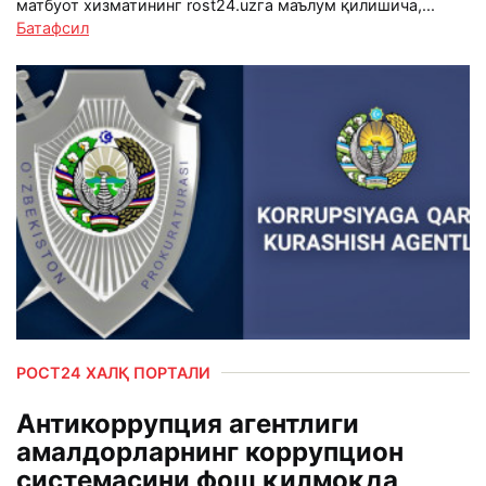
матбуот хизматининг rost24.uzга маълум қилишича,...
Батафсил
РОСТ24 ХАЛҚ ПОРТАЛИ
Антикоррупция агентлиги
амалдорларнинг коррупцион
системасини фош қилмоқда,