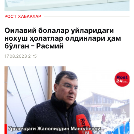
РОСТ ХАБАРЛАР
Оилавий болалар уйларидаги
нохуш ҳолатлар олдинлари ҳам
бўлган – Расмий
17.08.2023 21:51