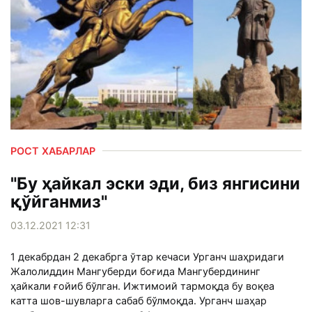
РОСТ ХАБАРЛАР
"Бу ҳайкал эски эди, биз янгисини
қўйганмиз"
03.12.2021 12:31
1 декабрдан 2 декабрга ўтар кечаси Урганч шаҳридаги
Жалолиддин Мангуберди боғида Мангубердининг
ҳайкали ғойиб бўлган. Ижтимоий тармоқда бу воқеа
катта шов-шувларга сабаб бўлмоқда. Урганч шаҳар