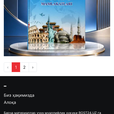
‹
1
2
›
Биз ҳақимизда
Алоқа
Барча материаллар учун муаллифлик ҳуқуқи ROST24.UZ га