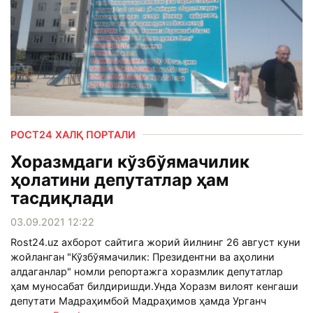
РОСТ24 ХАЛҚ ПОРТАЛИ
Хоразмдаги кўзбўямачилик
ҳолатини депутатлар ҳам
тасдиқлади
03.09.2021 12:22
Rost24.uz ахборот сайтига жорий йилнинг 26 август куни
жойланган "Кўзбўямачилик: Президентни ва аҳолини
алдаганлар" номли репортажга хоразмлик депутатлар
ҳам муносабат билдиришди.Унда Хоразм вилоят кенгаши
депутати Мадраҳимбой Мадраҳимов ҳамда Урганч