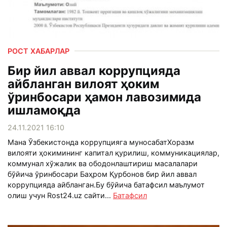
РОСТ ХАБАРЛАР
Бир йил аввал коррупцияда
айбланган вилоят ҳоким
ўринбосари ҳамон лавозимида
ишламоқда
24.11.2021 16:10
Мана Ўзбекистонда коррупцияга муносабатХоразм
вилояти ҳокимининг капитал қурилиш, коммуникациялар,
коммунал хўжалик ва ободонлаштириш масалалари
бўйича ўринбосари Баҳром Қурбонов бир йил аввал
коррупцияда айбланган.Бу бўйича батафсил маълумот
олиш учун Rost24.uz сайти...
Батафсил