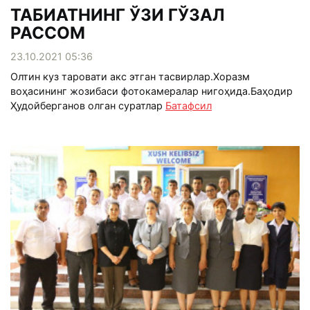
ТАБИАТНИНГ ЎЗИ ГЎЗАЛ
РАССОМ
23.10.2021 05:36
Олтин куз таровати акс этган тасвирлар.Хоразм
воҳасининг жозибаси фотокамералар нигоҳида.Баҳодир
Ҳудойберганов олган суратлар
Батафсил