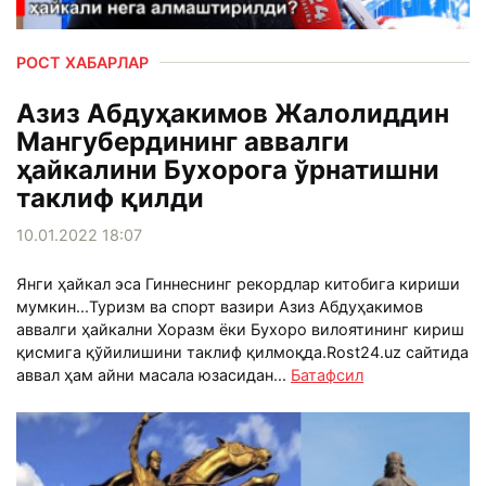
РОСТ ХАБАРЛАР
Азиз Абдуҳакимов Жалолиддин
Мангубердининг аввалги
ҳайкалини Бухорога ўрнатишни
таклиф қилди
10.01.2022 18:07
Янги ҳайкал эса Гиннеснинг рекордлар китобига кириши
мумкин...Туризм ва спорт вазири Азиз Абдуҳакимов
аввалги ҳайкални Хоразм ёки Бухоро вилоятининг кириш
қисмига қўйилишини таклиф қилмоқда.Rost24.uz сайтида
аввал ҳам айни масала юзасидан...
Батафсил