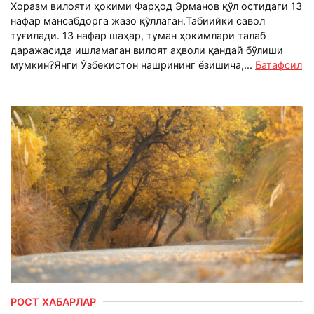
Хоразм вилояти ҳокими Фарҳод Эрманов қўл остидаги 13
нафар мансабдорга жазо қўллаган.Табиийки савол
туғилади. 13 нафар шаҳар, туман ҳокимлари талаб
даражасида ишламаган вилоят аҳволи қандай бўлиши
мумкин?Янги Ўзбекистон нашрининг ёзишича,...
Батафсил
РОСТ ХАБАРЛАР