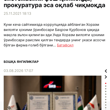
прокуратура эса оқлаб чиқмоқда
25.11.2021 18:13
Куни кеча сайтимизда коррупцияда айбланган Хоразм
вилояти ҳокими ўринбосари Баҳром Қурбонов ҳақида
мақола эълон қилинган эди.Унда Хоразм вилояти ҳокими
ўринбосари раислик қилган тендерда унинг укаси асосчи
бўлган фирма ғолиб бўлгани...
Батафсил
БОШҚА ЯНГИЛИКЛАР
03.08.2026 17:07
02.0