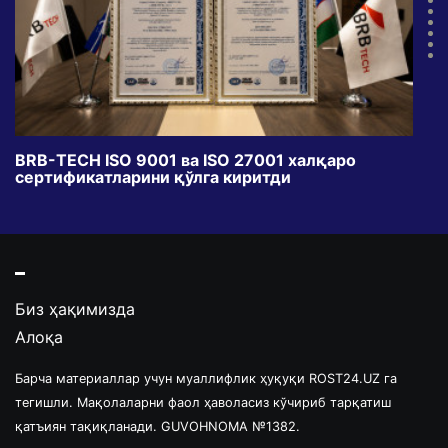
BRB-TECH ISO 9001 ва ISO 27001 халқаро
«Бу
сертификатларини қўлга киритди
клуб
Биз ҳақимизда
Алоқа
Барча материаллар учун муаллифлик ҳуқуқи ROST24.UZ га
тегишли. Мақолаларни фаол ҳаволасиз кўчириб тарқатиш
қатъиян тақиқланади. GUVOHNOMA №1382.