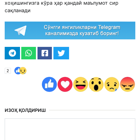
хоҳишингизга кўра ҳар қандай маълумот сир
сақланади
2
ИЗОҲ ҚОЛДИРИШ