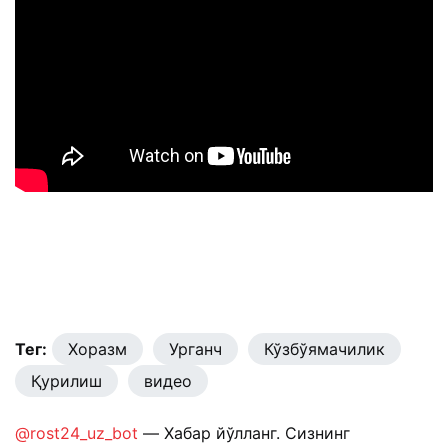
Тег:
Хоразм
Урганч
Кўзбўямачилик
Қурилиш
видео
@rost24_uz_bot
— Хабар йўлланг. Сизнинг