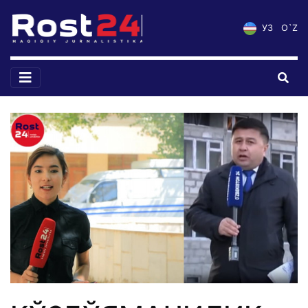
УЗ
O`Z