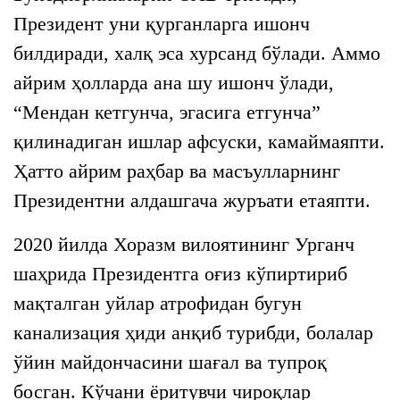
Президент уни қурганларга ишонч
билдиради, халқ эса хурсанд бўлади. Аммо
айрим ҳолларда ана шу ишонч ўлади,
“Мендан кетгунча, эгасига етгунча”
қилинадиган ишлар афсуски, камаймаяпти.
Ҳатто айрим раҳбар ва масъулларнинг
Президентни алдашгача журъати етаяпти.
2020 йилда Хоразм вилоятининг Урганч
шаҳрида
Президентга оғиз кўпиртириб
мақталган уйлар атрофидан бугун
канализация ҳиди анқиб турибди, болалар
ўйин майдончасини шағал ва тупроқ
босган. Кўчани ёритувчи чироқлар