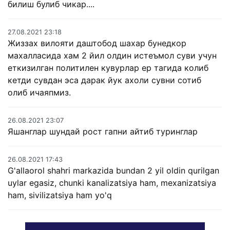
билиш булиб чикар....
27.08.2021 23:18
Жиззах вилояти даштобод шахар бунедкор
махалласида хам 2 йил олдин истеъмол суви учун
еткизилган политилен кувурлар ер тагида колиб
кетди сувдан эса дарак йук ахоли сувни сотиб
олиб ичаяпмиз.
26.08.2021 23:07
Яшанглар шундай рост гапни айтиб туринглар
26.08.2021 17:43
G'allaorol shahri markazida bundan 2 yil oldin qurilgan
uylar egasiz, chunki kanalizatsiya ham, mexanizatsiya
ham, sivilizatsiya ham yo'q