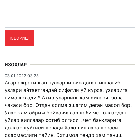
ЮБОРИШ
ИЗОҲЛАР
03.01.2022 03:28
Агар ажратилган пулларни виждонан ишлатиб
узлари айтаетгандай сифатли уй курса, узларига
нима колади?! Ахир уларнинг хам оиласи, бола
чакаси бор. Отдан колма эшагим деган макол бор.
Улар хам айрим бойваччалар каби чет эллардан
уйлар виллалар сотиб олгиси , чет банкларига
доллар куйгиси келади.Халол ишласа косаси
окармаслиги тайин. Эхтимол тендр хам таниш