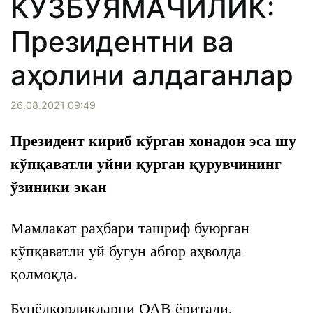
КЎЗБЎЯМАЧИЛИК:
Президентни ва
аҳолини алдаганлар
26.08.2021 09:49
Президент кириб кўрган хонадон эса шу
кўпқаватли уйни қурган қурувчининг
ўзиники экан
Мамлакат раҳбари ташриф буюрган
кўпқаватли уй бугун абгор аҳволда
қолмоқда.
Бунёдкорликларни ОАВ ёритади,