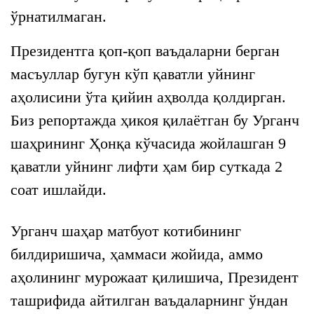
ўрнатилмаган.
Президентга қоп-қоп ваъдаларни берган
масъуллар бугун кўп қаватли уйнинг
аҳолисини ўта қийин аҳволда қолдирган.
Биз репортажда ҳикоя қилаётган бу Урганч
шаҳрининг Ҳонқа кўчасида жойлашган 9
қаватли уйнинг лифти ҳам бир суткада 2
соат ишлайди.
Урганч шаҳар матбуот котибининг
билдиришича, ҳаммаси жойида, аммо
аҳолининг мурожаат қилишича, Президент
ташрифида айтилган ваъдаларнинг ўндан