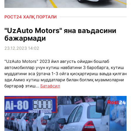
РОСТ24 ХАЛҚ ПОРТАЛИ
"UzAuto Motors" яна ваъдасини
бажармади
23.12.2023 14:02
"UzAuto Motors" 2023 йил августь ойидан бошлаб
автомобиллар учун кутиш навбатини 3 баробарга, кутиш
муддатини эса ўртача 1-3 ойга қисқартириш ваъда қилган
эди.Аммо кутиш муддатлари билан боғлиқ муаммоларни
бартараф этиш...
Батафсил