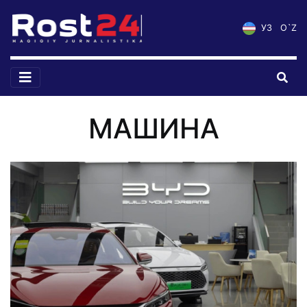
УЗ
O`Z
МАШИНА