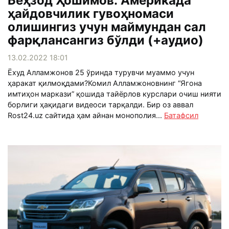
Беҳзод Ҳошимов: Америкада
ҳайдовчилик гувоҳномаси
олишингиз учун маймундан сал
фарқлансангиз бўлди (+аудио)
13.02.2022 18:01
Ёхуд Алламжонов 25 ўринда турувчи муаммо учун
ҳаракат қилмоқдами?Комил Алламжоновнинг “Ягона
имтиҳон маркази” қошида тайёрлов курслари очиш нияти
борлиги ҳақидаги видеоси тарқалди. Бир оз аввал
Rost24.uz сайтида ҳам айнан монополия...
Батафсил