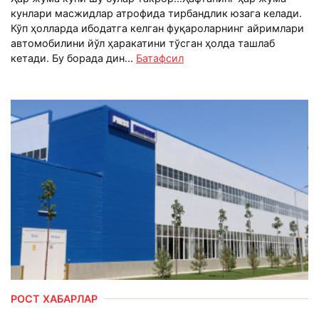
кунлари масжидлар атрофида тирбандлик юзага келади.
Кўп ҳолларда ибодатга келган фуқароларнинг айримлари
автомобилини йўл ҳаракатини тўсган ҳолда ташлаб
кетади. Бу борада дин...
Батафсил
РОСТ ХАБАРЛАР