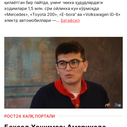
қилаётган бир пайтда, унинг чекка ҳудудлардаги
ходимлари 1,5 млн. сўм ойликка кун кўрмоқда
«Mercedes», «Тoyota 200», «E-bora” ва «Volkswagen ID-6»
электр автомобиллари —...
Батафсил
РОСТ24 ХАЛҚ ПОРТАЛИ