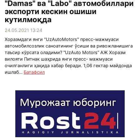
"Damas" ва "Labo" автомобиллари
экспорти кескин ошиши
кутилмоқда
24.05.2021 13:24
Хоразмдаги янги "UzAutoMotors" пресс-мажмуаси
автомобилсозлик саноатининг ўсиши ва ривожланишига
таъсир кўрсата оладими? “UzAuto Motors” АЖ Хоразм
вилояти Питнак шаҳрида янги пресс- мажмуаси
очилганлиги ҳақида хабар беради. 1,06 гектар майдонда
ишлаб...
Батафсил