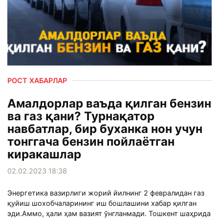
РОСТ ХАБАРЛАР
Амалдорлар ваъда қилган бензин
ва газ қани? Турнақатор
навбатлар, бир буханка нон учун
тонггача бензин пойлаётган
киракашлар
02.02.2023 18:38
Энергетика вазирлиги жорий йилнинг 2 февралидан газ
қуйиш шохобчаларининг иш бошлашини хабар қилган
эди.Аммо, ҳали ҳам вазият ўнгланмади. Тошкент шаҳрида