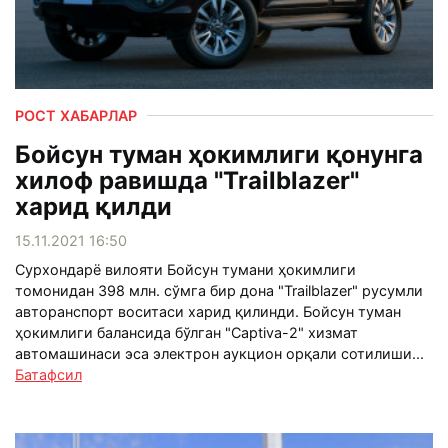
РОСТ ХАБАРЛАР
Бойсун туман ҳокимлиги қонунга
хилоф равишда "Trailblazer"
харид қилди
15.11.2021 16:50
Сурхондарё вилояти Бойсун тумани ҳокимлиги
томонидан 398 млн. сўмга бир дона "Trailblazer" русумли
авторанспорт воситаси харид қилинди. Бойсун туман
ҳокимлиги балансида бўлган "Captiva-2" хизмат
автомашинаси эса электрон аукцион орқали сотилиши...
Батафсил