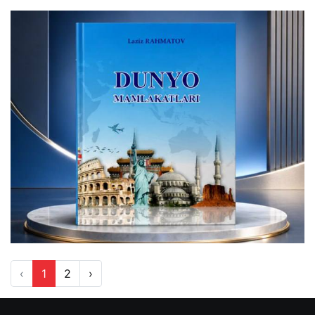
‹
1
2
›