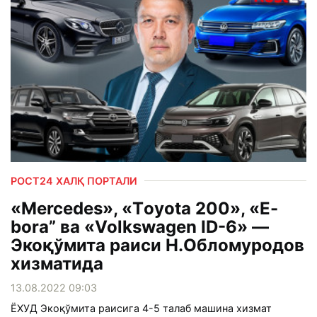
РОСТ24 ХАЛҚ ПОРТАЛИ
«Mercedes», «Тoyota 200», «E-
bora” ва «Volkswagen ID-6» —
Экоқўмита раиси Н.Обломуродов
хизматида
13.08.2022 09:03
ЁХУД Экоқўмита раисига 4-5 талаб машина хизмат