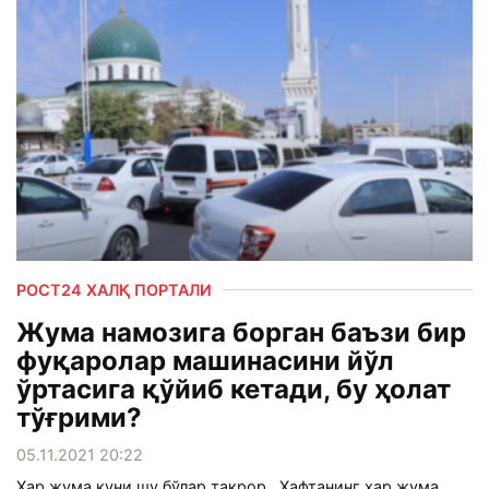
РОСТ24 ХАЛҚ ПОРТАЛИ
Жума намозига борган баъзи бир
фуқаролар машинасини йўл
ўртасига қўйиб кетади, бу ҳолат
тўғрими?
05.11.2021 20:22
Ҳар жума куни шу бўлар такрор...Ҳафтанинг ҳар жума