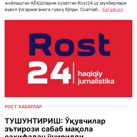
жойлашган АЁҚШларни кузатган Rost24.uz мухбирлари
аҳвол ўзгармаганига гувоҳ бўлди. Соатлаб...
Батафсил
РОСТ ХАБАРЛАР
ТУШУНТИРИШ: Ўқувчилар
эътирози сабаб мақола
саҳифадан ўчирилди