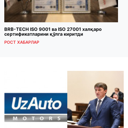
BRB-TECH ISO 9001 ва ISO 27001 халқаро
«Бу
сертификатларини қўлга киритди
клуб
РОСТ ХАБАРЛАР
РОС