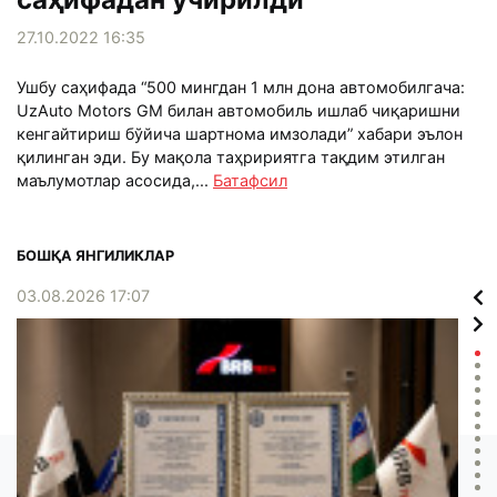
27.10.2022 16:35
Ушбу саҳифада “500 мингдан 1 млн дона автомобилгача:
UzAuto Motors GM билан автомобиль ишлаб чиқаришни
кенгайтириш бўйича шартнома имзолади” хабари эълон
қилинган эди. Бу мақола таҳририятга тақдим этилган
маълумотлар асосида,...
Батафсил
БОШҚА ЯНГИЛИКЛАР
03.08.2026 17:07
02.0