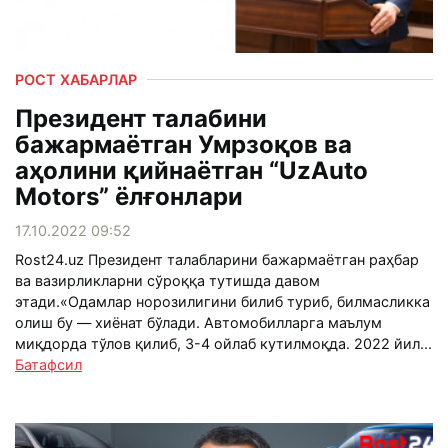
РОСТ ХАБАРЛАР
Президент талабини
бажармаётган Умрзоқов ва
аҳолини қийнаётган “UzAuto
Motors” ёлғонлари
17.10.2022 09:52
Rost24.uz Президент талабларини бажармаётган раҳбар
ва вазирликларни сўроққа тутишда давом
этади.«Одамлар норозилигини билиб туриб, билмасликка
олиш бу — хиёнат бўлади. Автомобилларга маълум
миқдорда тўлов қилиб, 3-4 ойлаб кутилмоқда. 2022 йил...
Батафсил