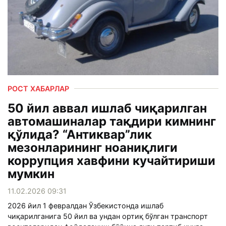
РОСТ ХАБАРЛАР
50 йил аввал ишлаб чиқарилган
автомашиналар тақдири кимнинг
қўлида? “Антиквар”лик
мезонларининг ноаниқлиги
коррупция хавфини кучайтириши
мумкин
11.02.2026 09:31
2026 йил 1 февралдан Ўзбекистонда ишлаб
чиқарилганига 50 йил ва ундан ортиқ бўлган транспорт