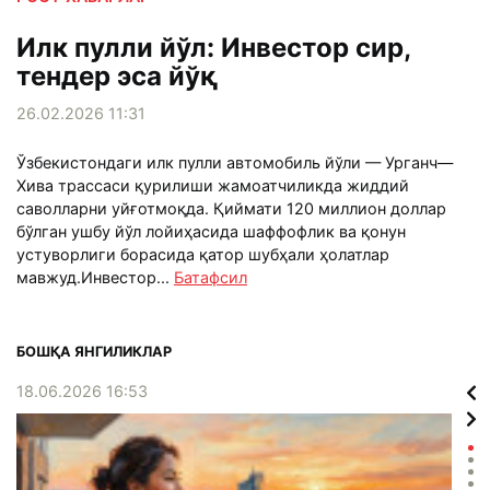
Илк пулли йўл: Инвестор сир,
тендер эса йўқ
26.02.2026 11:31
Ўзбекистондаги илк пулли автомобиль йўли — Урганч—
Хива трассаси қурилиши жамоатчиликда жиддий
саволларни уйғотмоқда. Қиймати 120 миллион доллар
бўлган ушбу йўл лойиҳасида шаффофлик ва қонун
устуворлиги борасида қатор шубҳали ҳолатлар
мавжуд.Инвестор...
Батафсил
БОШҚА ЯНГИЛИКЛАР
18.06.2026 16:53
12.1