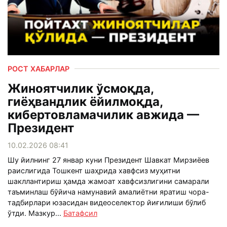
РОСТ ХАБАРЛАР
Жиноятчилик ўсмоқда,
гиёҳвандлик ёйилмоқда,
кибертовламачилик авжида —
Президент
10.02.2026 08:41
Шу йилнинг 27 январ куни Президент Шавкат Мирзиёев
раислигида Тошкент шаҳрида хавфсиз муҳитни
шакллантириш ҳамда жамоат хавфсизлигини самарали
таъминлаш бўйича намунавий амалиётни яратиш чора-
тадбирлари юзасидан видеоселектор йиғилиши бўлиб
ўтди. Мазкур...
Батафсил