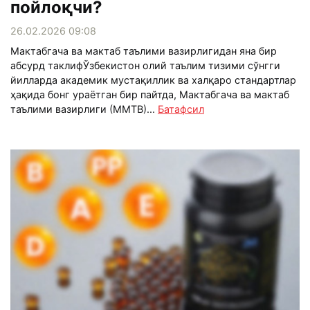
пойлоқчи?
26.02.2026 09:08
Мактабгача ва мактаб таълими вазирлигидан яна бир
абсурд таклифЎзбекистон олий таълим тизими сўнгги
йилларда академик мустақиллик ва халқаро стандартлар
ҳақида бонг ураётган бир пайтда, Мактабгача ва мактаб
таълими вазирлиги (ММТВ)...
Батафсил