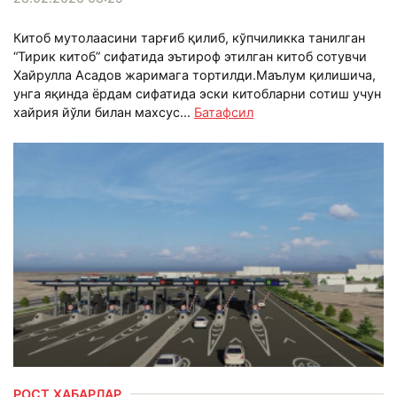
Китоб мутолаасини тарғиб қилиб, кўпчиликка танилган
“Тирик китоб” сифатида эътироф этилган китоб сотувчи
Хайрулла Асадов жаримага тортилди.Маълум қилишича,
унга яқинда ёрдам сифатида эски китобларни сотиш учун
хайрия йўли билан махсус...
Батафсил
РОСТ ХАБАРЛАР