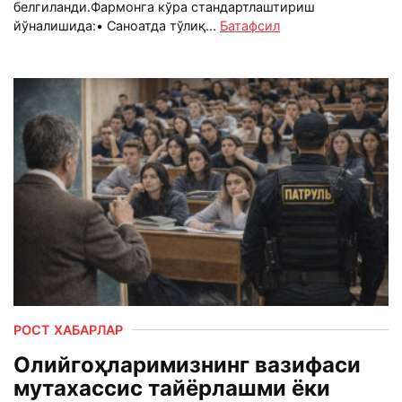
белгиланди.Фармонга кўра стандартлаштириш
йўналишида:• Саноатда тўлиқ...
Батафсил
РОСТ ХАБАРЛАР
Олийгоҳларимизнинг вазифаси
мутахассис тайёрлашми ёки