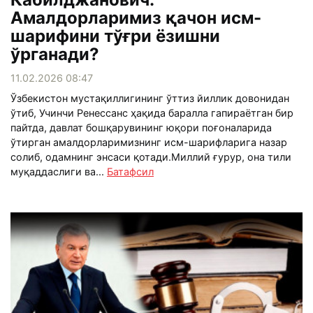
Амалдорларимиз қачон исм-
шарифини тўғри ёзишни
ўрганади?
11.02.2026 08:47
Ўзбекистон мустақиллигининг ўттиз йиллик довонидан
ўтиб, Учинчи Ренессанс ҳақида баралла гапираётган бир
пайтда, давлат бошқарувининг юқори поғоналарида
ўтирган амалдорларимизнинг исм-шарифларига назар
солиб, одамнинг энсаси қотади.Миллий ғурур, она тили
муқаддаслиги ва...
Батафсил