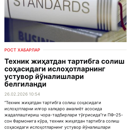
РОСТ ХАБАРЛАР
Техник жиҳатдан тартибга солиш
соҳасидаги ислоҳотларнинг
устувор йўналишлари
белгиланди
26.02.2026 10:54
“Техник жиҳатдан тартибга солиш соҳасидаги
ислоҳотларни илғор халқаро амалиёт асосида
жадаллаштириш чора-тадбирлари тўғрисида”ги ПФ–25-
сон Фармонига кўра, техник жиҳатдан тартибга солиш
соҳасидаги ислоҳотларнинг устувор йўналишлари