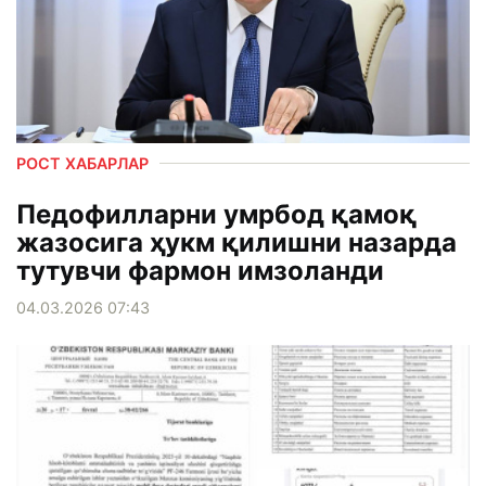
РОСТ ХАБАРЛАР
Педофилларни умрбод қамоқ
жазосига ҳукм қилишни назарда
тутувчи фармон имзоланди
04.03.2026 07:43