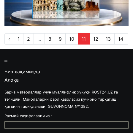
‹
1
2
...
8
9
10
11
12
13
14
..
Биз ҳақимизда
Алоқа
Барча материаллар учун муаллифлик ҳуқуқи ROST24.UZ га
тегишли. Мақолаларни фаол ҳаволасиз кўчириб тарқатиш
қатъиян тақиқланади. GUVOHNOMA №1382.
Расмий саҳифаларимиз :