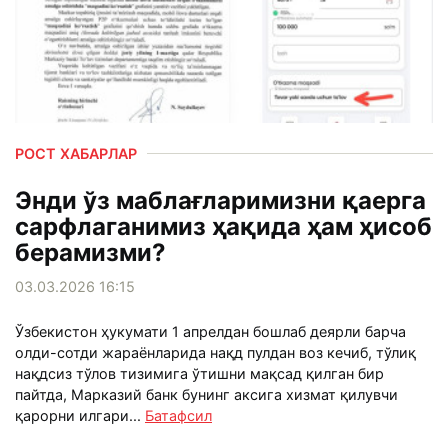
РОСТ ХАБАРЛАР
Энди ўз маблағларимизни қаерга
сарфлаганимиз ҳақида ҳам ҳисоб
берамизми?
03.03.2026 16:15
Ўзбекистон ҳукумати 1 апрелдан бошлаб деярли барча
олди-сотди жараёнларида нақд пулдан воз кечиб, тўлиқ
нақдсиз тўлов тизимига ўтишни мақсад қилган бир
пайтда, Марказий банк бунинг аксига хизмат қилувчи
қарорни илгари...
Батафсил