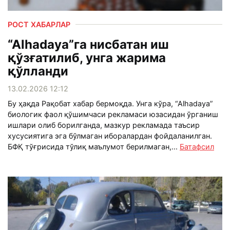
РОСТ ХАБАРЛАР
“Alhadaya”га нисбатан иш
қўзғатилиб, унга жарима
қўлланди
13.02.2026 12:12
Бу ҳақда Рақобат хабар бермоқда. Унга кўра, “Alhadaya”
биологик фаол қўшимчаси рекламаси юзасидан ўрганиш
ишлари олиб борилганда, мазкур рекламада таъсир
хусусиятига эга бўлмаган иборалардан фойдаланилган.
БФҚ тўғрисида тўлиқ маълумот берилмаган,...
Батафсил