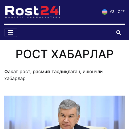
УЗ
O`Z
РОСТ ХАБАРЛАР
Фақат рост, расмий тасдиқлаган, ишончли
хабарлар