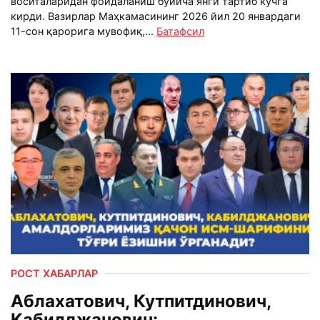
воситаларидан фойдаланиш бўйича янги тартиб кучга
кирди. Вазирлар Маҳкамасининг 2026 йил 20 январдаги
11-сон қарорига мувофиқ,...
Батафсил
РОСТ ХАБАРЛАР
Аблахатович, Кутпитдинович,
Кабилджанович: