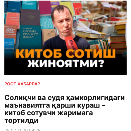
РОСТ ХАБАРЛАР
Солиқчи ва судя ҳамкорлигидаги
маънавиятга қарши кураш –
китоб сотувчи жаримага
тортилди
28.02.2026 08:29