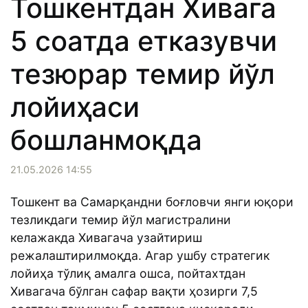
Тошкентдан Хивага
5 соатда етказувчи
тезюрар темир йўл
лойиҳаси
бошланмоқда
21.05.2026 14:55
Тошкент ва Самарқандни боғловчи янги юқори
тезликдаги темир йўл магистралини
келажакда Хивагача узайтириш
режалаштирилмоқда. Агар ушбу стратегик
лойиҳа тўлиқ амалга ошса, пойтахтдан
Хивагача бўлган сафар вақти ҳозирги 7,5