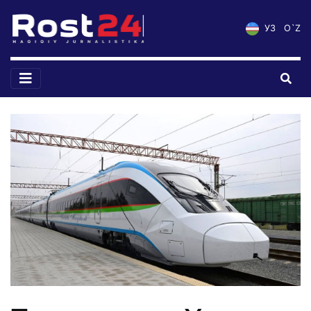
УЗ
O`Z