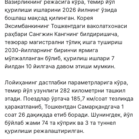
Вазирликнинг режасига кўра, темир йўл
қурилиши ишларини 2026 йилнинг ўзида
бошлаш мақсад қилинган. Корея
Эксимбанкининг Тошкентдаги ваколатхонаси
раҳбари Сангжин Кангнинг билдиришича,
тезюрар магистрални тўлиқ ишга тушириш
2030-йилларнинг биринчи ярмига
мўлжалланган бўлиб, қурилиш ишлари 7
йилдан 10 йилгача давом этиши мумкин.
Лойиҳанинг дастлабки параметрларига кўра,
темир йўл узунлиги 282 километрни ташкил
этади. Поездлар ўртача 185,7 км/соат тезликда
ҳаракатланиб, Тошкентдан Самарқандгача 1
соат 26 дақиқада етиб боради. Шунингдек, йўл
бўйлаб жами 74 та кўприк ва 3 та туннел
қурилиши режалаштирилган.