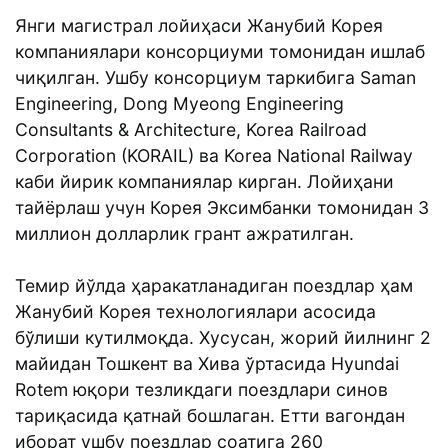
Янги магистрал лойиҳаси Жанубий Корея
компаниялари консорциуми томонидан ишлаб
чиқилган. Ушбу консорциум таркибига Saman
Engineering, Dong Myeong Engineering
Consultants & Architecture, Korea Railroad
Corporation (KORAIL) ва Korea National Railway
каби йирик компаниялар кирган. Лойиҳани
тайёрлаш учун Корея Эксимбанки томонидан 3
миллион долларлик грант ажратилган.
Темир йўлда ҳаракатланадиган поездлар ҳам
Жанубий Корея технологиялари асосида
бўлиши кутилмоқда. Хусусан, жорий йилнинг 2
майидан Тошкент ва Хива ўртасида Hyundai
Rotem юқори тезликдаги поездлари синов
тариқасида қатнай бошлаган. Етти вагондан
иборат ушбу поездлар соатига 260