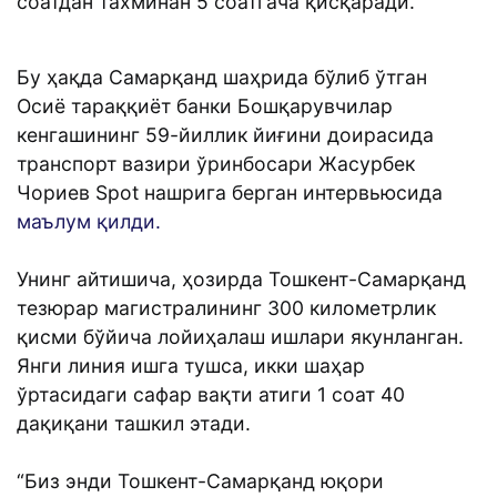
соатдан тахминан 5 соатгача қисқаради.
Бу ҳақда Самарқанд шаҳрида бўлиб ўтган
Осиё тараққиёт банки Бошқарувчилар
кенгашининг 59-йиллик йиғини доирасида
транспорт вазири ўринбосари Жасурбек
Чориев Spot нашрига берган интервьюсида
маълум қилди.
Унинг айтишича, ҳозирда Тошкент-Самарқанд
тезюрар магистралининг 300 километрлик
қисми бўйича лойиҳалаш ишлари якунланган.
Янги линия ишга тушса, икки шаҳар
ўртасидаги сафар вақти атиги 1 соат 40
дақиқани ташкил этади.
“Биз энди Тошкент-Самарқанд юқори