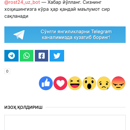
@rost24_uz_bot
— Хабар йўлланг. Сизнинг
хоҳишингизга кўра ҳар қандай маълумот сир
сақланади
0
ИЗОҲ ҚОЛДИРИШ