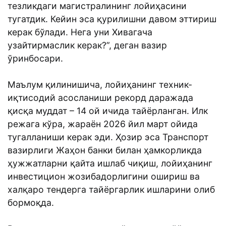
тезликдаги магистралининг лойиҳасини
тугатдик. Кейин эса қурилишни давом эттириш
керак бўлади. Нега уни Хивагача
узайтирмаслик керак?”, деган вазир
ўринбосари.
Маълум қилинишича, лойиҳанинг техник-
иқтисодий асосланиши рекорд даражада
қисқа муддат – 14 ой ичида тайёрланган. Илк
режага кўра, жараён 2026 йил март ойида
тугалланиши керак эди. Ҳозир эса Транспорт
вазирлиги Жаҳон банки билан ҳамкорликда
ҳужжатларни қайта ишлаб чиқиш, лойиҳанинг
инвестицион жозибадорлигини ошириш ва
халқаро тендерга тайёргарлик ишларини олиб
бормоқда.