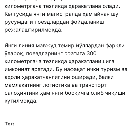
километргача тезликда ҳаракатлана олади.
Келгусида янги магистралда ҳам айнан шу
русумдаги поездлардан фойдаланиш
режалаштирилмоқда.
Янги линия мавжуд темир йўллардан фарқли
ўлароқ, поездларнинг соатига 300
километргача тезликда ҳаракатланишига
имконият яратади. Бу нафақат ички туризм ва
аҳоли ҳаракатчанлигини оширади, балки
мамлакатнинг логистика ва транспорт
салоҳиятини ҳам янги босқичга олиб чиқиши
кутилмоқда.
Тег: