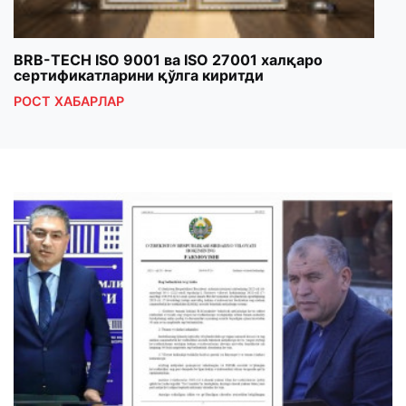
BRB-TECH ISO 9001 ва ISO 27001 халқаро
«Бу
сертификатларини қўлга киритди
клуб
РОСТ ХАБАРЛАР
РОС