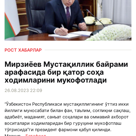
РОСТ ХАБАРЛАР
Мирзиёев Мустақиллик байрами
арафасида бир қатор соҳа
ходимларини мукофотлади
26.08.2023 22:09
“Ўзбекистон Республикаси мустақиллигининг ўттиз икки
йиллиги муносабати билан фан, таълим, соғлиқни сақлаш,
адабиёт, маданият, санъат соҳалари ва оммавий ахборот
воситалари ходимларидан бир гуруҳини мукофотлаш
тўғрисида”ги президент фармони қабул қилинди.
Мазкур...
Батафсил