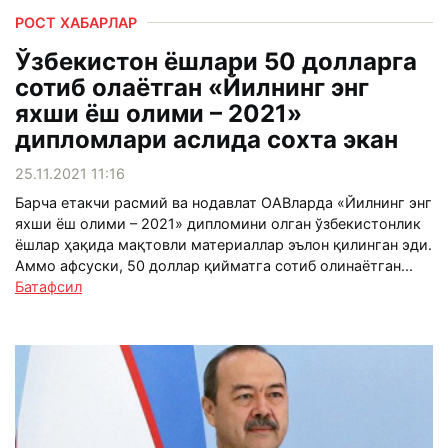
РОСТ ХАБАРЛАР
Ўзбекистон ёшлари 50 долларга
сотиб олаётган «Йилнинг энг
яхши ёш олими – 2021»
дипломлари аслида сохта экан
25.11.2021 11:16
Барча етакчи расмий ва нодавлат ОАВларда «Йилнинг энг
яхши ёш олими – 2021» дипломини олган ўзбекистонлик
ёшлар ҳақида мақтовли материаллар эълон қилинган эди.
Аммо афсуски, 50 доллар қийматга сотиб олинаётган...
Батафсил