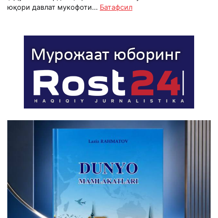
юқори давлат мукофоти...
Батафсил