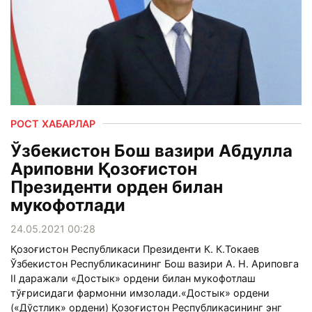
РОСТ ХАБАРЛАР
Ўзбекистон Бош вазири Абдулла
Ариповни Қозоғистон
Президенти орден билан
мукофотлади
24.05.2021 00:28
Қозоғистон Республикаси Президенти К. К.Токаев
Ўзбекистон Республикасининг Бош вазири А. Н. Ариповга
II даражали «Достык» ордени билан мукофотлаш
тўғрисидаги фармонни имзолади.«Достык» ордени
(«Дўстлик» ордени) Қозоғистон Республикасининг энг