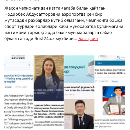
Жаҳон чепионатидан катта ғалаба билан қайтган
Нодирбек Абдусатторовни аэропортда ҳеч бир
мутасадди раҳбарлар кутиб олмагани, чемпионга бошқа
спорт турлари ғолиблари каби муносабатда бўлинмагани
ижтимоий тармоқларда баҳс-мунозараларга сабаб
бўлаётган эди.Rost24.uz мухбири...
Батафсил