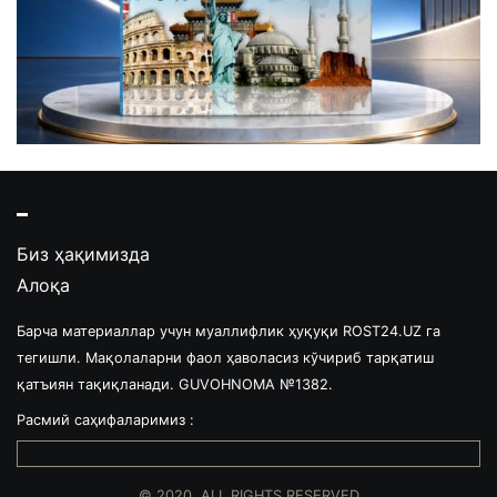
Биз ҳақимизда
Алоқа
Барча материаллар учун муаллифлик ҳуқуқи ROST24.UZ га
тегишли. Мақолаларни фаол ҳаволасиз кўчириб тарқатиш
қатъиян тақиқланади. GUVOHNOMA №1382.
Расмий саҳифаларимиз :
© 2020. ALL RIGHTS RESERVED