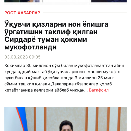
РОСТ ХАБАРЛАР
Ўқувчи қизларни нон ёпишга
ўргатишни таклиф қилган
Сирдарё туман ҳокими
мукофотланди
03.03.2023 09:05
Ҳокимлар 30 миллион сўм билан мукофотланаётган айни
кунда оддий мактаб ўқитувчиларининг маоши мукофот
пули билан қўшиб ҳисобланганда 3 миллион 25 минг
сўмни ташкил қилади.Далаларда ғўзапоялар қолиб
кетаётганида аёлларни айблаб чиққан...
Батафсил