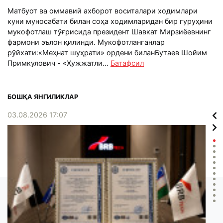
Матбуот ва оммавий ахборот воситалари ходимлари
куни муносабати билан соҳа ходимларидан бир гуруҳини
мукофотлаш тўғрисида президент Шавкат Мирзиёевнинг
фармони эълон қилинди. Мукофотланганлар
рўйхати:«Меҳнат шуҳрати» ордени биланБутаев Шойим
Примкулович - «Ҳужжатли...
Батафсил
БОШҚА ЯНГИЛИКЛАР
03.08.2026 17:07
02.0