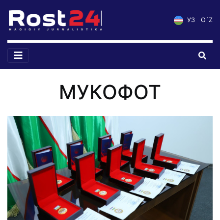
УЗ
O`Z
МУКОФОТ