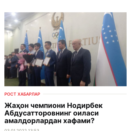
РОСТ ХАБАРЛАР
Жаҳон чемпиони Нодирбек
Абдусатторовнинг оиласи
амалдорлардан хафами?
03.01.2022 13:53