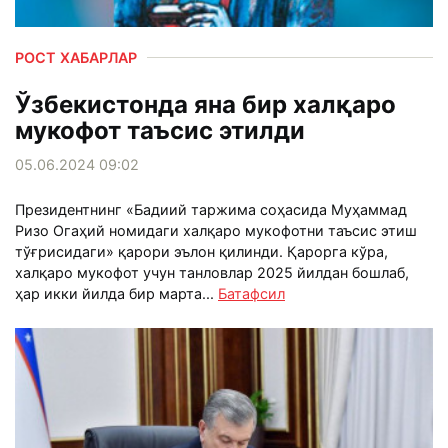
РОСТ ХАБАРЛАР
Ўзбекистонда яна бир халқаро
мукофот таъсис этилди
05.06.2024 09:02
Президентнинг «Бадиий таржима соҳасида Муҳаммад
Ризо Огаҳий номидаги халқаро мукофотни таъсис этиш
тўғрисидаги» қарори эълон қилинди. Қарорга кўра,
халқаро мукофот учун танловлар 2025 йилдан бошлаб,
ҳар икки йилда бир марта...
Батафсил