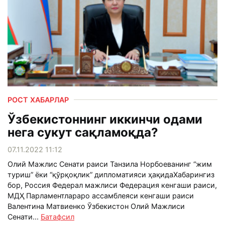
РОСТ ХАБАРЛАР
Ўзбекистоннинг иккинчи одами
нега сукут сақламоқда?
07.11.2022 11:12
Олий Мажлис Сенати раиси Танзила Норбоеванинг “жим
туриш” ёки “қўрқоқлик” дипломатияси ҳақидаХабарингиз
бор, Россия Федерал мажлиси Федерация кенгаши раиси,
МДҲ Парламентлараро ассамблеяси кенгаши раиси
Валентина Матвиенко Ўзбекистон Олий Мажлиси
Сенати...
Батафсил