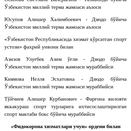
Ўзбекистон миллий терма жамоаси аъзоси
Юсупов Алишер Халимбоевич - Дзюдо бўйича
Ўзбекистон миллий терма жамоаси аъзоси
«Ўзбекистон Республикасида хизмат кўрсатган спорт
устози» фахрий унвони билан
Азизов Улуғбек Азим ўғли - Дзюдо бўйича
Ўзбекистон миллий терма жамоаси мураббийси
Киямова Нелля Эсхатовна - Дзюдо бўйича
Ўзбекистон миллий терма жамоаси мураббийси
Тўйчиев Алишер Курбанович - Фарғона вилояти
яккакураш спорт турларига ихтисослаштирилган
спорт мактаби бокс бўйича мураббийси
«Фидокорона хизматлари учун» ордени билан