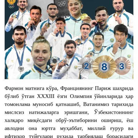
Фармон матнига кўра, Франциянинг Париж шаҳрида
бўлиб ўтган XXXIII ёзги Олимпия ўйинларида ҳар
томонлама муносиб қатнашиб, Ватанимиз тарихида
мислсиз натижаларга эришгани, Ўзбекистоннинг
халқаро миқёсдаги обрў-эътиборини ошириш, ёш
авлодни она юртга муҳаббат, миллий ғурур ва
ифтихор туйғулари руҳида тарбиялаш борасидаги