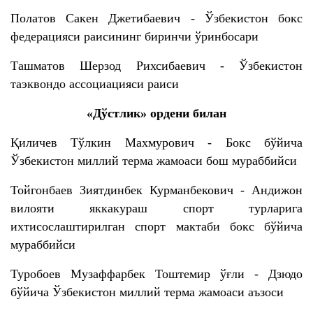
Полатов Сакен Джетибаевич - Ўзбекистон бокс
федерацияси раисининг биринчи ўринбосари
Ташматов Шерзод Рихсибаевич - Ўзбекистон
таэквондо ассоциацияси раиси
«Дўстлик» ордени билан
Қиличев Тўлкин Махмурович - Бокс бўйича
Ўзбекистон миллий терма жамоаси бош мураббийси
Тойгонбаев Зиятдинбек Курманбекович - Андижон
вилояти яккакураш спорт турларига
ихтисослаштирилган спорт мактаби бокс бўйича
мураббийси
Туробоев Музaффaрбек Тоштемир ўғли - Дзюдо
бўйича Ўзбекистон миллий терма жамоаси аъзоси