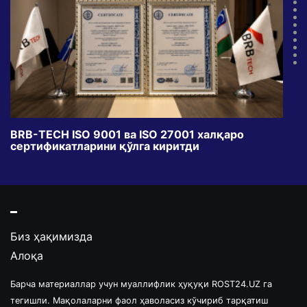
BRB-TECH ISO 9001 ва ISO 27001 халқаро
«Бу
сертификатларини қўлга киритди
клуб
Биз ҳақимизда
Алоқа
Барча материаллар учун муаллифлик ҳуқуқи ROST24.UZ га
тегишли. Мақолаларни фаол ҳаволасиз кўчириб тарқатиш