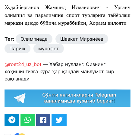
Худайберганов Жамшид Исмаилович - Урганч
олимпия ва паралимпия спорт турларига тайёрлаш
маркази дзюдо бўйича мураббийси, Хоразм вилояти
Тег:
Олимпиада
Шавкат Мирзиёев
Париж
мукофот
@rost24_uz_bot
— Хабар йўлланг. Сизнинг
хоҳишингизга кўра ҳар қандай маълумот сир
сақланади