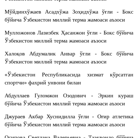
Мўйдинхўжаев Асадхўжа Зоҳидхўжа ўғли - Бокс
бўйича Ўзбекистон миллий терма жамоаси аъзоси
Мулложонов Лазизбек Ҳасанжон ўғли - Бокс бўйича
Ўзбекистон миллий терма жамоаси аъзоси
Халоқов Абдумалик Анвар ўғли - Бокс бўйича
Ўзбекистон миллий терма жамоаси аъзоси
«Ўзбекистон Республикасида хизмат кўрсатган
спортчи» фахрий унвони билан
Абдуллаев Гуломжон Озодович - Эркин кураш
бўйича Ўзбекистон миллий терма жамоаси аъзоси
Джураев Акбар Хуснидилла ўғли - Оғир атлетика
бўйича Ўзбекистон миллий терма жамоаси аъзоси
Осипова Светлана Валерьевна - Таэквондо бўйича