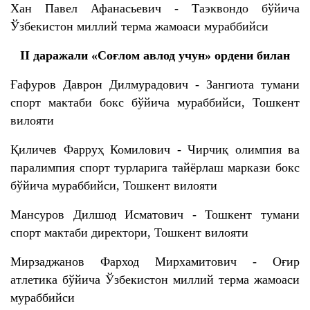
Хан Павел Афанасьевич - Таэквондо бўйича
Ўзбекистон миллий терма жамоаси мураббийси
II даражали «Соғлом авлод учун» ордени билан
Ғафуров Даврон Дилмурадович - Зангиота тумани
спорт мактаби бокс бўйича мураббийси, Тошкент
вилояти
Қиличев Фарруҳ Комилович - Чирчиқ олимпия ва
паралимпия спорт турларига тайёрлаш маркази бокс
бўйича мураббийси, Тошкент вилояти
Мансуров Дилшод Исматович - Тошкент тумани
спорт мактаби директори, Тошкент вилояти
Мирзаджанов Фарход Мирхамитович - Оғир
атлетика бўйича Ўзбекистон миллий терма жамоаси
мураббийси