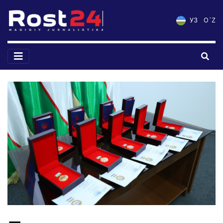
УЗ
O`Z