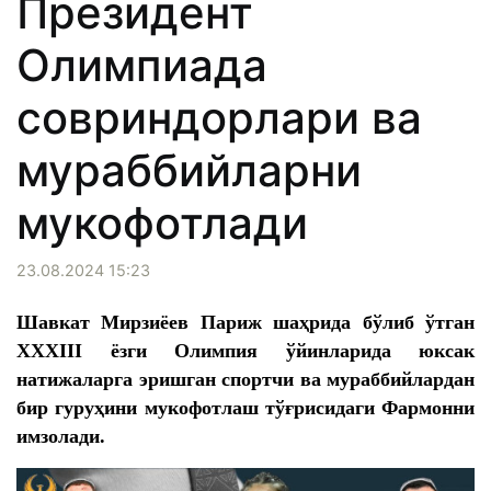
Президент
Олимпиада
совриндорлари ва
мураббийларни
мукофотлади
23.08.2024 15:23
Шавкат Мирзиёев Париж шаҳрида бўлиб ўтган
XXXIII ёзги Олимпия ўйинларида юксак
натижаларга эришган спортчи ва мураббийлардан
бир гуруҳини мукофотлаш тўғрисидаги Фармонни
имзолади.