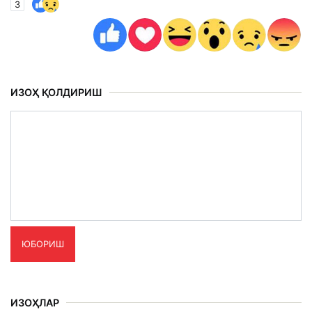
3
ИЗОҲ ҚОЛДИРИШ
ЮБОРИШ
ИЗОҲЛАР