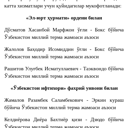
катта хизматлари учун қуйидагилар мукофотланади:
«Эл-юрт ҳурмати» ордени билан
Дўсматов Хасанбой Марфжон ўғли - Бокс бўйича
Ўзбекистон миллий терма жамоаси аъзоси
Жалолов Баҳодир Исомиддин ўғли - Бокс бўйича
Ўзбекистон миллий терма жамоаси аъзоси
Рашитов Улуғбек Исматуллаевич - Таэквондо бўйича
Ўзбекистон миллий терма жамоаси аъзоси
«Ўзбекистон ифтихори» фахрий унвони билан
Жамалов Разамбек Саламбекович - Эркин кураш
бўйича Ўзбекистон миллий терма жамоаси аъзоси
Келдиёрова Диёра Бахтиёр қизи - Дзюдо бўйича
Ўзбекистон миллий терма жамоаси аъзоси