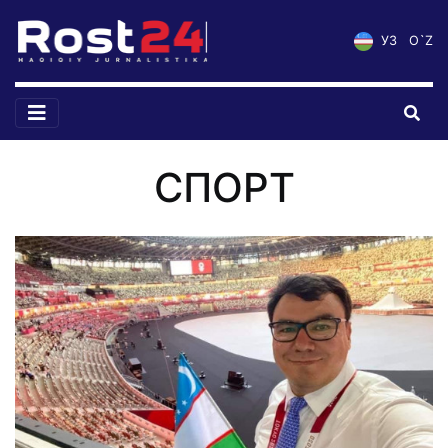
УЗ
O`Z
СПОРТ