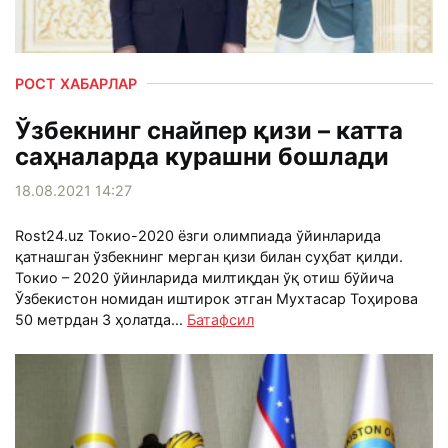
РОСТ ХАБАРЛАР
Ўзбекнинг снайпер қизи – катта
саҳналарда курашни бошлади
18.08.2021 14:27
Rost24.uz Токио-2020 ёзги олимпиада ўйинларида
қатнашган ўзбекнинг мерган қизи билан суҳбат қилди.
Токио – 2020 ўйинларида милтиқдан ўқ отиш бўйича
Ўзбекистон номидан иштирок этган Мухтасар Тоҳирова
50 метрдан 3 ҳолатда...
Батафсил