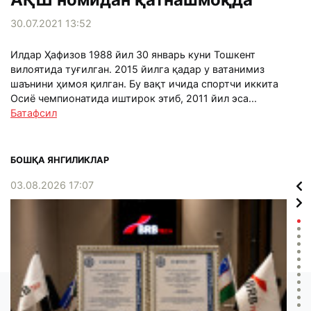
30.07.2021 13:52
Илдар Ҳафизов 1988 йил 30 январь куни Тошкент
вилоятида туғилган. 2015 йилга қадар у ватанимиз
шаънини ҳимоя қилган. Бу вақт ичида спортчи иккита
Осиё чемпионатида иштирок этиб, 2011 йил эса...
Батафсил
БОШҚА ЯНГИЛИКЛАР
03.08.2026 17:07
02.0