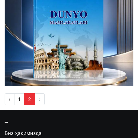
‹
1
2
›
Биз ҳақимизда