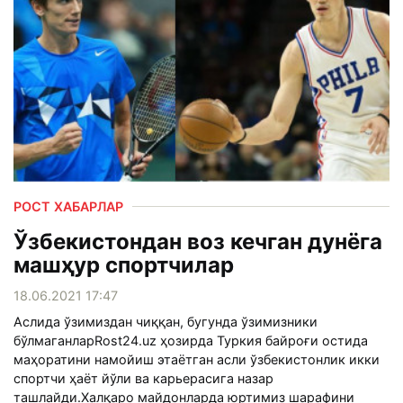
РОСТ ХАБАРЛАР
Ўзбекистондан воз кечган дунёга
машҳур спортчилар
18.06.2021 17:47
Аслида ўзимиздан чиққан, бугунда ўзимизники
бўлмаганларRost24.uz ҳозирда Туркия байроғи остида
маҳоратини намойиш этаётган асли ўзбекистонлик икки
спортчи ҳаёт йўли ва карьерасига назар
ташлайди.Халқаро майдонларда юртимиз шарафини