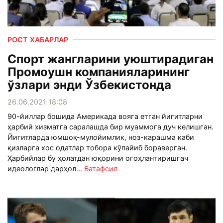
РОСТ ХАБАРЛАР
Спорт жангларини уюштирадиган
Промоушн компанияларининг
ўзлари энди Ўзбекистонда
26.06.2021 18:08
90-йиллар бошида Америкада вояга етган йигитларни
ҳарбий хизматга саралашда бир муаммога дуч келишган.
Йигитларда юмшоқ-мулойимлик, ноз-карашма каби
қизларга хос одатлар тобора кўпайиб бораверган.
Ҳарбийлар бу ҳолатдан юқорини огоҳлантиришгач
идеологлар дарҳол...
Батафсил