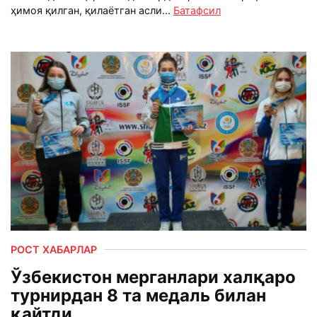
ҳимоя қилган, қилаётган асли...
Батафсил
РОСТ ХАБАРЛАР
Ўзбекистон мерганлари халқаро
турнирдан 8 та медаль билан
қайтди