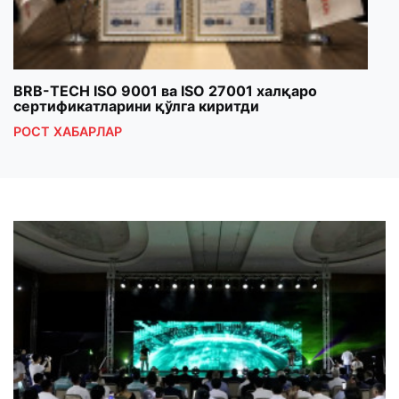
BRB-TECH ISO 9001 ва ISO 27001 халқаро
«Бу
сертификатларини қўлга киритди
клуб
РОСТ ХАБАРЛАР
РОС