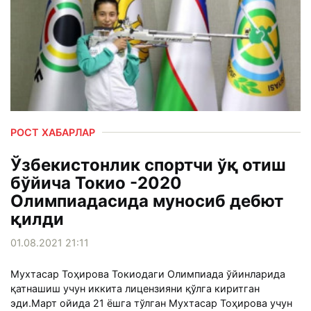
РОСТ ХАБАРЛАР
Ўзбекистонлик спортчи ўқ отиш
бўйича Токио -2020
Олимпиадасида муносиб дебют
қилди
01.08.2021 21:11
Мухтасар Тоҳирова Токиодаги Олимпиада ўйинларида
қатнашиш учун иккита лицензияни қўлга киритган
эди.Март ойида 21 ёшга тўлган Мухтасар Тоҳирова учун