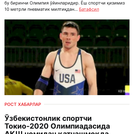
бу биринчи Олимпия ўйинларидир. Ёш спортчи қизимиз
10 метрли пневматик милтиқдан...
Батафсил
РОСТ ХАБАРЛАР
Ўзбекистонлик спортчи
Токио-2020 Олимпиадасида
АҚШ номидан қатнашмоқда