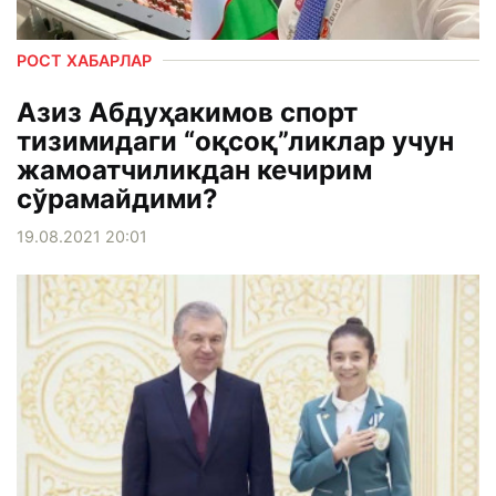
РОСТ ХАБАРЛАР
Азиз Абдуҳакимов спорт
тизимидаги “оқсоқ”ликлар учун
жамоатчиликдан кечирим
сўрамайдими?
19.08.2021 20:01