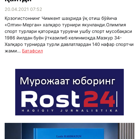
20.04.2021 07:52
Қозоғистоннинг Чимкент шаҳрида ўқ отиш бўйича
«Олтин-Мерган» халқаро турнири якунланди.Олимпия
спорт турлари қаторида турувчи ушбу спорт мусобақаси
1986 йилдан буён ўтказилиб келинмоқда.Мазкур 34-
Халқаро турнирда турли давлатлардан 140 нафар спортчи
жами...
Батафсил