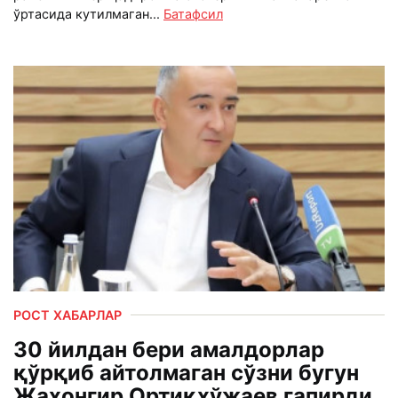
ўртасида кутилмаган...
Батафсил
РОСТ ХАБАРЛАР
30 йилдан бери амалдорлар
қўрқиб айтолмаган сўзни бугун
Жаҳонгир Ортиқхўжаев гапирди