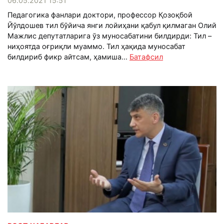
06.05.2021 15:51
Педагогика фанлари доктори, профессор Қозоқбой
Йўлдошев тил бўйича янги лойиҳани қабул қилмаган Олий
Мажлис депутатларига ўз муносабатини билдирди: Тил –
ниҳоятда оғриқли муаммо. Тил ҳақида муносабат
билдириб фикр айтсам, ҳамиша...
Батафсил