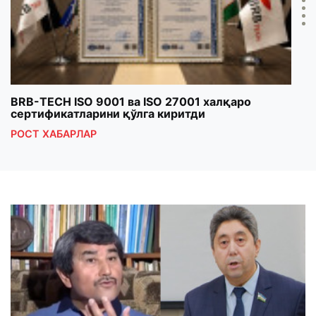
BRB-TECH ISO 9001 ва ISO 27001 халқаро
«Бу
сертификатларини қўлга киритди
клуб
РОСТ ХАБАРЛАР
РОС