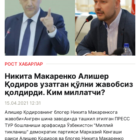
РОСТ ХАБАРЛАР
Никита Макаренко Алишер
Қодиров узатган қўлни жавобсиз
қолдирди. Ким миллатчи?
15.04.2021 12:31
Алишер Қодировнинг блогер Никита Макаренкога
жавоби«Ангрен шина заводи»да ташкил этилган ПРEСС
ТУР бошланиши арафасида Ўзбекистон "Миллий
тикланиш" демократик партияси Марказий Кенгаши
раиси Алишер Қодиров ва блогер Никита Макаренко