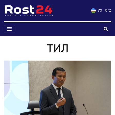
УЗ
O`Z
ТИЛ