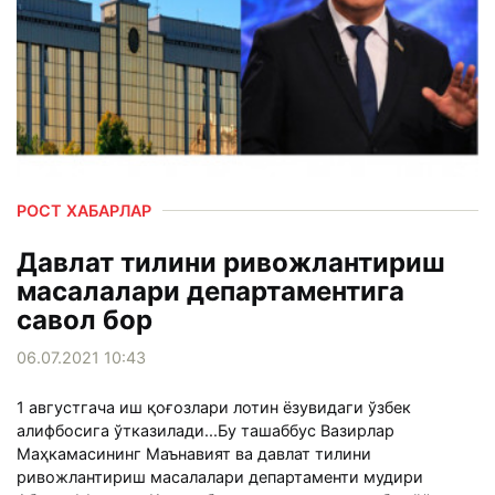
РОСТ ХАБАРЛАР
Давлат тилини ривожлантириш
масалалари департаментига
савол бор
06.07.2021 10:43
1 августгача иш қоғозлари лотин ёзувидаги ўзбек
алифбосига ўтказилади...Бу ташаббус Вазирлар
Маҳкамасининг Маънавият ва давлат тилини
ривожлантириш масалалари департаменти мудири