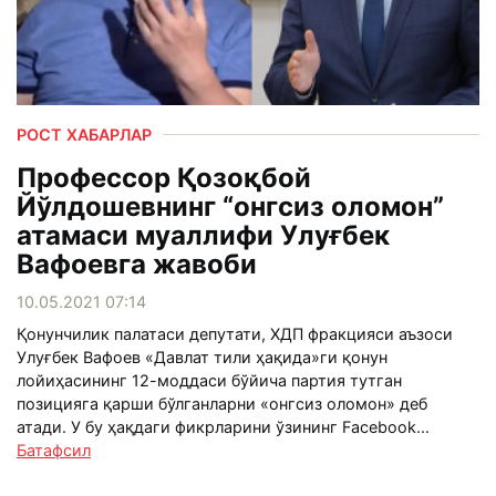
РОСТ ХАБАРЛАР
Профессор Қозоқбой
Йўлдошевнинг “онгсиз оломон”
атамаси муаллифи Улуғбек
Вафоевга жавоби
10.05.2021 07:14
Қонунчилик палатаси депутати, ХДП фракцияси аъзоси
Улуғбек Вафоев «Давлат тили ҳақида»ги қонун
лойиҳасининг 12-моддаси бўйича партия тутган
позицияга қарши бўлганларни «онгсиз оломон» деб
атади. У бу ҳақдаги фикрларини ўзининг Facebook...
Батафсил