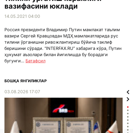
вазифасини юклади
14.05.2021 04:00
Россия президенти Владимир Путин мамлакат таълим
вазири Сергей Кравцовдан МДҲ мамлакатларида рус
тилини ўрганишни ривожлантириш бўйича таклиф
беришини сўради. “INTERFAX.RU” хабарига кўра, Путин
ҳукумат аъзолари билан йиғилишда бу борадаги
бугунги...
Батафсил
БОШҚА ЯНГИЛИКЛАР
03.08.2026 17:07
02.0