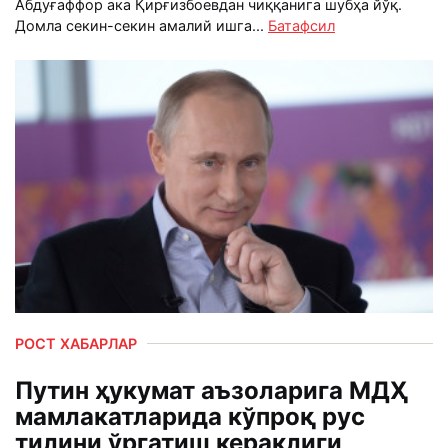
Абдуғаффор ака Қирғизбоевдан чиққанига шубҳа йўқ.
Домла секин-секин амалий ишга...
Батафсил
РОСТ ХАБАРЛАР
Путин ҳукумат аъзоларига МДҲ
мамлакатларида кўпроқ рус
тилини ўргатиш кераклиги