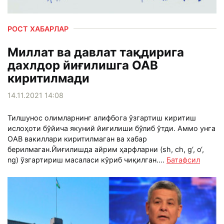
РОСТ ХАБАРЛАР
Миллат ва давлат тақдирига
дахлдор йиғилишга ОАВ
киритилмади
14.11.2021 14:08
Тилшунос олимларнинг алифбога ўзгартиш киритиш
ислоҳоти бўйича якуний йиғилиши бўлиб ўтди. Аммо унга
ОАВ вакиллари киритилмаган ва хабар
берилмаган.Йиғилишда айрим ҳарфларни (sh, ch, g‘, o‘,
ng) ўзгартириш масаласи кўриб чиқилган....
Батафсил