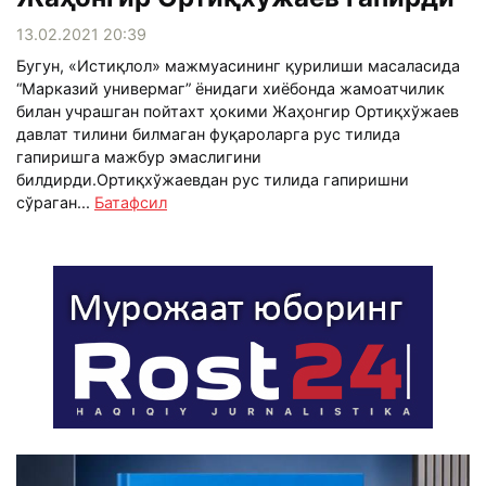
13.02.2021 20:39
Бугун, «Истиқлол» мажмуасининг қурилиши масаласида
“Марказий универмаг” ёнидаги хиёбонда жамоатчилик
билан учрашган пойтахт ҳокими Жаҳонгир Ортиқхўжаев
давлат тилини билмаган фуқароларга рус тилида
гапиришга мажбур эмаслигини
билдирди.Ортиқхўжаевдан рус тилида гапиришни
сўраган...
Батафсил