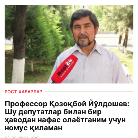
РОСТ ХАБАРЛАР
Профессор Қозоқбой Йўлдошев:
Шу депутатлар билан бир
ҳаводан нафас олаётганим учун
номус қиламан