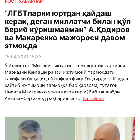
РОСТ ХАБАРЛАР
“ЛГБТларни юртдан ҳайдаш
керак, деган миллатчи билан қўл
бериб кўришмайман” А.Қодиров
ва Макаренко мажороси давом
этмоқда
15.04.2021 18:33
Ўзбекистон “Миллий тикланиш” демократик партияси
Марказий Кенгаши раиси ижтимоий тармоқдаги
саҳифаси бу ҳақида батафсил фикр билдирди:"…Ишдан
қайтиб ижтимоий тармоққа бир қарасам, тўпалон.
Никита Макаренко ультиматомлар қўйиб ташлабди...
Авваламбор завод раҳбариятига...
Батафсил