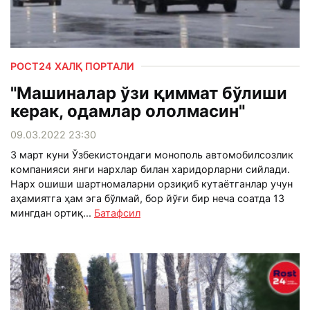
РОСТ24 ХАЛҚ ПОРТАЛИ
"Машиналар ўзи қиммат бўлиши
керак, одамлар ололмасин"
09.03.2022 23:30
3 март куни Ўзбекистондаги монополь автомобилсозлик
компанияси янги нархлар билан харидорларни сийлади.
Нарх ошиши шартномаларни орзиқиб кутаётганлар учун
аҳамиятга ҳам эга бўлмай, бор йўғи бир неча соатда 13
мингдан ортиқ...
Батафсил