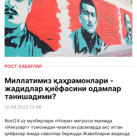
РОСТ ХАБАРЛАР
Миллатимиз қаҳрамонлари -
жадидлар қиёфасини одамлар
танишадими?
10.04.2022 12:48
Rost24.uz мухбирлари «Новза» метроси яқинида
«Инкузарт» томонидан чизилган расмларда акс этган
қиёфалар ёнида саволлар беришди.Жавобларни видеода