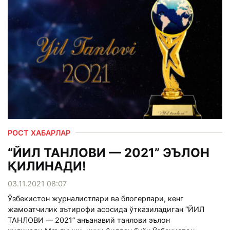
РОСТ ХАБАРЛАР
“ЙИЛ ТАНЛОВИ — 2021” ЭЪЛОН
ҚИЛИНАДИ!
03.11.2021 08:07
Ўзбекистон журналистлари ва блогерлари, кенг
жамоатчилик эътирофи асосида ўтказиладиган “ЙИЛ
ТАНЛОВИ — 2021” анъанавий танлови эълон