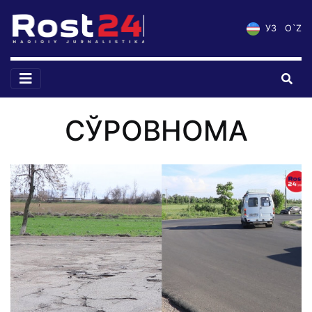
УЗ
O`Z
СЎРОВНОМА