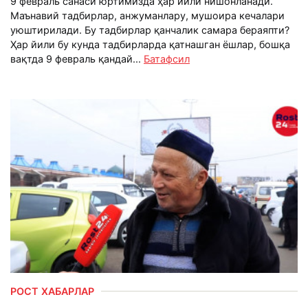
9 февраль санаси юртимизда ҳар йили нишонланади.
Маънавий тадбирлар, анжуманлару, мушоира кечалари
уюштирилади. Бу тадбирлар қанчалик самара бераяпти?
Ҳар йили бу кунда тадбирларда қатнашган ёшлар, бошқа
вақтда 9 февраль қандай...
Батафсил
РОСТ ХАБАРЛАР