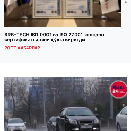
BRB-TECH ISO 9001 ва ISO 27001 халқаро
«Бу
сертификатларини қўлга киритди
клуб
РОСТ ХАБАРЛАР
РОС