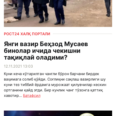
РОСТ24 ХАЛҚ ПОРТАЛИ
Янги вазир Беҳзод Мусаев
бинолар ичида чекишни
тақиқлай оладими?
12.11.2021 13:03
Куни кеча кўтарилган чангли бўрон барчани бирдек
ваҳимага солиб қўйди. Соғлиқни сақлаш вазирлиги шу
куни тез тиббий ёрдамга мурожаат қилувчилар кескин
ортганини қайд этди. Бир кунлик чанг тўзонга қаттиқ
хавотир...
Батафсил