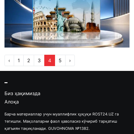
‹
1
2
3
4
5
›
Биз ҳақимизда
Алоқа
Барча материаллар учун муаллифлик ҳуқуқи ROST24.UZ га
тегишли. Мақолаларни фаол ҳаволасиз кўчириб тарқатиш
қатъиян тақиқланади. GUVOHNOMA №1382.