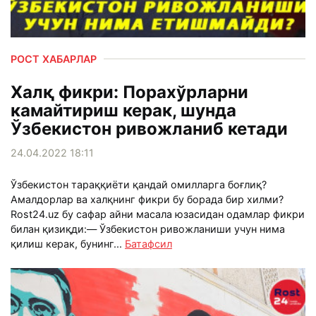
РОСТ ХАБАРЛАР
Халқ фикри: Порахўрларни
камайтириш керак, шунда
Ўзбекистон ривожланиб кетади
24.04.2022 18:11
Ўзбекистон тараққиёти қандай омилларга боғлиқ?
Амалдорлар ва халқнинг фикри бу борада бир хилми?
Rost24.uz бу сафар айни масала юзасидан одамлар фикри
билан қизиқди:— Ўзбекистон ривожланиши учун нима
қилиш керак, бунинг...
Батафсил