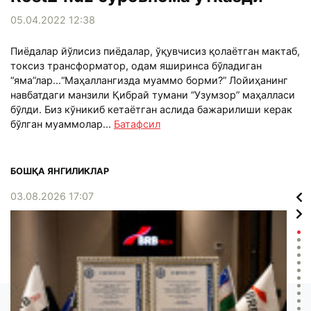
05.04.2022 12:38
Пиёдалар йўлисиз пиёдалар, ўқувчисиз қолаётган мактаб,
токсиз трансформатор, одам яширинса бўладиган
“яма”лар...“Маҳаллангизда муаммо борми?” Лойиҳанинг
навбатдаги манзили Қибрай тумани “Узумзор” маҳалласи
бўлди. Биз кўникиб кетаётган аслида бажарилиши керак
бўлган муаммолар...
Батафсил
БОШҚА ЯНГИЛИКЛАР
03.08.2026 17:07
02.0