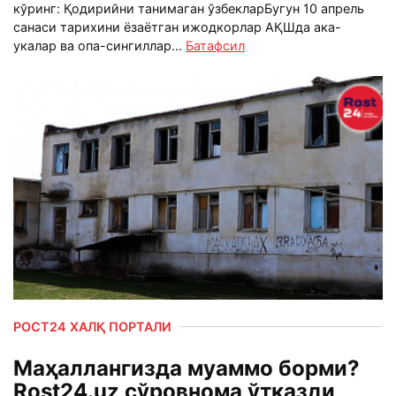
кўринг: Қодирийни танимаган ўзбекларБугун 10 апрель
санаси тарихини ёзаётган ижодкорлар АҚШда ака-
укалар ва опа-сингиллар...
Батафсил
РОСТ24 ХАЛҚ ПОРТАЛИ
Маҳаллангизда муаммо борми?
Rost24.uz сўровнома ўтказди