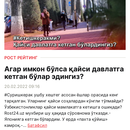
РОСТ РЕЙТИНГ
Агар имкон бўлса қайси давлатга
кетган бўлар эдингиз?
20.02.2022 09:16
#Суришкерак ушбу хештег асосан ёшлар орасида кенг
тарқалган. Уларнинг қайси соҳалардан кўнгли тўлмайди?
Ўзбекистонликлар қайси мамлакатга кетишга ошиқади?
Rost24.uz мухбири шу ҳақида сўровнома ўтказди.-
Японияга кетган бўлардим. У ерда «пахта қўйиш»
камроқ.-...
Батафсил