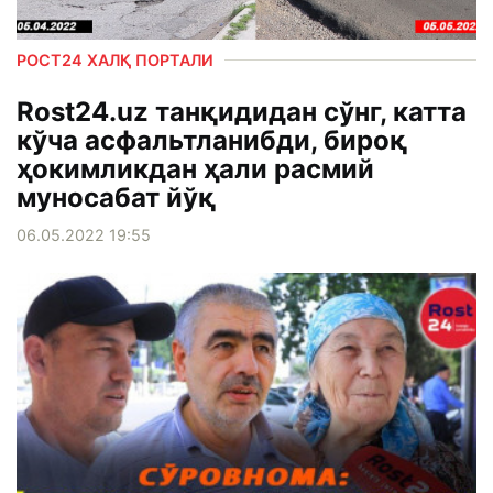
РОСТ24 ХАЛҚ ПОРТАЛИ
Rost24.uz танқидидан сўнг, катта
кўча асфальтланибди, бироқ
ҳокимликдан ҳали расмий
муносабат йўқ
06.05.2022 19:55