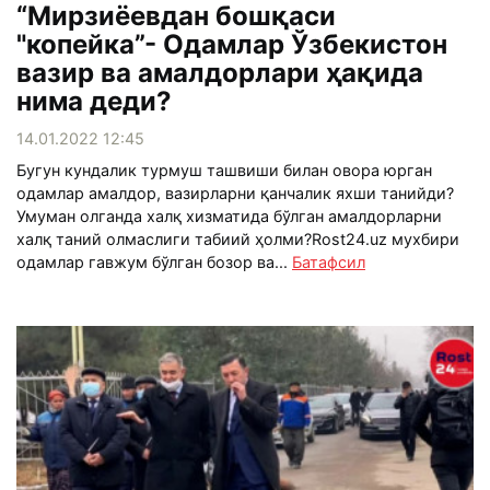
“Мирзиёевдан бошқаси
"копейка”- Одамлар Ўзбекистон
вазир ва амалдорлари ҳақида
нима деди?
14.01.2022 12:45
Бугун кундалик турмуш ташвиши билан овора юрган
одамлар амалдор, вазирларни қанчалик яхши танийди?
Умуман олганда халқ хизматида бўлган амалдорларни
халқ таний олмаслиги табиий ҳолми?Rost24.uz мухбири
одамлар гавжум бўлган бозор ва...
Батафсил