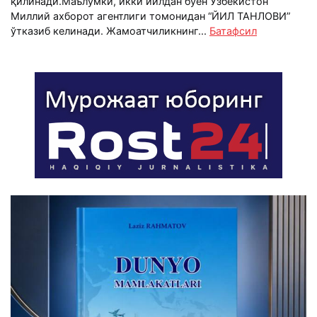
қилинади.Маълумки, икки йилдан буён Ўзбекистон
Миллий ахборот агентлиги томонидан “ЙИЛ ТАНЛОВИ”
ўтказиб келинади. Жамоатчиликнинг...
Батафсил