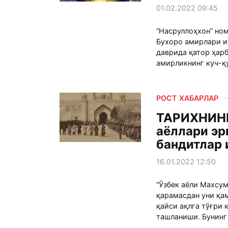
01.02.2022 09:45
“Насруллоҳхон” но
Бухоро амирлари ич
даврида қатор ҳарб
амирликнинг куч-қу
РОСТ ХАБАРЛАР
ТАРИХНИНГ
аёллари эр
бандитлар 
16.01.2022 12:50
“Ўзбек аёли Махсум
қарамасдан уни қам
қайси ақлга тўғри 
ташланиши. Бунинг 