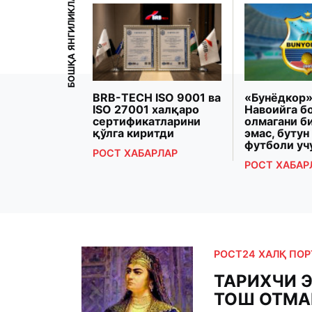
БОШҚА ЯНГИЛИКЛАР
рзиёева
BRB-TECH ISO 9001 ва
«Бунёдкор»
Президенти
ISO 27001 халқаро
Навоийга б
 Макрон
сертификатларини
олмагани б
рашди
қўлга киритди
эмас, бутун
футболи уч
РЛАР
РОСТ ХАБАРЛАР
РОСТ ХАБАР
РОСТ24 ХАЛҚ ПО
ТАРИХЧИ 
ТОШ ОТМА