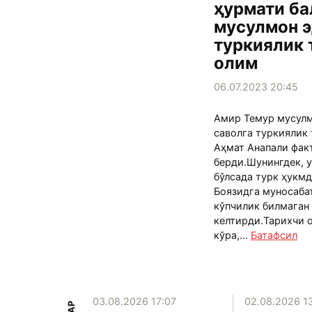
ҳурмати ба
мусулмон э
туркиялик 
олим
06.07.2023 20:45
Амир Темур мусул
саволга туркиялик
Аҳмат Анапали фак
берди.Шунингдек, 
бўлсада турк ҳукм
Боязидга муносаба
кўпчилик билмаган
келтирди.Тарихчи 
кўра,...
Батафсил
15:39
03.08.2026 17:07
02.08.2026 1