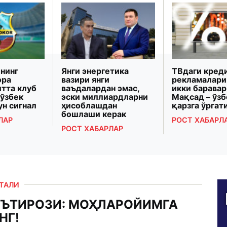
нинг
Янги энергетика
ТВдаги кред
ора
вазири янги
рекламалари
итта клуб
ваъдалардан эмас,
икки баравар
 ўзбек
эски миллиардларни
Мақсад – ўз
ун сигнал
ҳисоблашдан
қарзга ўрга
бошлаши керак
ЛАР
РОСТ ХАБАРЛ
РОСТ ХАБАРЛАР
РТАЛИ
ЭЪТИРОЗИ: МОҲЛАРОЙИМГА
НГ!