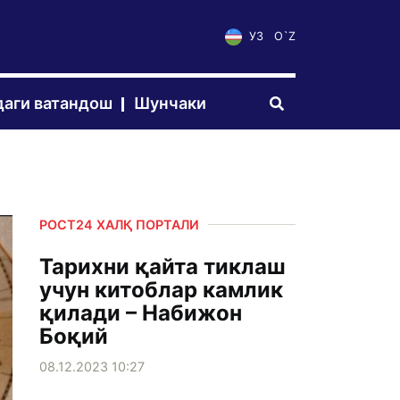
УЗ
O`Z
аги ватандош
Шунчаки
РОСТ24 ХАЛҚ ПОРТАЛИ
Тарихни қайта тиклаш
учун китоблар камлик
қилади – Набижон
Боқий
08.12.2023 10:27