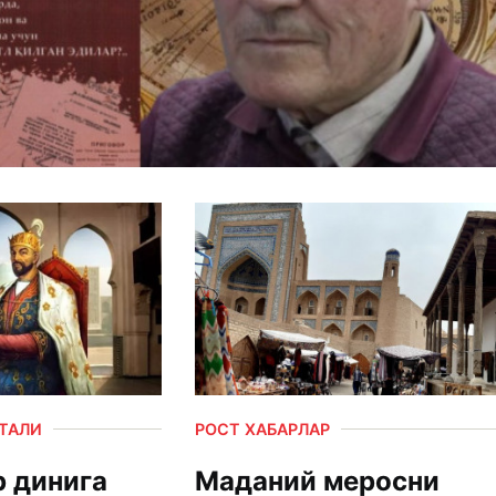
РТАЛИ
РОСТ ХАБАРЛАР
 динига
Маданий меросни