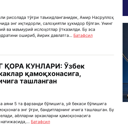
мли рисолада тўғри таъкидланганидек, Амир Насруллоҳ
ида энг иқтидорли, салоҳиятли ҳукмдор бўлган. Унинг
ий ва маъмурий ислоҳотлар ўтказилди. Бу эса
дратини ошириб, йирик давлатга...
Батафсил
 ҚОРА КУНЛАРИ: Ўзбек
каклар қамоқхонасига,
ичига ташланган
а аяни 5 та фарзанди бўлишига, уй бекаси бўлишига
оқхонага энг ўғри, бандитларнинг ичига ташлашган. Бу
келади, аёлларни эркакларни қамоқхонасига
натижасида,...
Батафсил