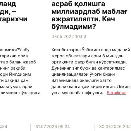
ланд
асраб қолишга
ди, –
миллиардлаб маблағ
тарихчи
ажратиляпти. Кеч
бўлмадими?
07.05.2022 10:03
монмиди?Ушбу
Ҳисоботларда Ўзбекистонда маданий
 тарихчи олим
мерос объектлари сони 8 мингдан
тлар билан жавоб
ортиқлиги фахр билан кўрсатилади.
унинг рақиби
Дунёнинг энг буюк ва қайтарилмас
дори Йилдирим
цивилизациялари ўчоғи бизни
ти ҳақида ҳам
Ватанимизда эканлиги ҳатто
 маълумотларни
дарсликларга ҳам киритилган. Лекин,
олимнинг сўзларига
унга муносабат афсуски...
Батафсил
3:54
31.07.2026 09:34
30.07.2026 20: