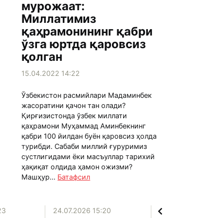
мурожаат:
Миллатимиз
қаҳрамонининг қабри
ўзга юртда қаровсиз
қолган
15.04.2022 14:22
Ўзбекистон расмийлари Мадаминбек
жасоратини қачон тан олади?
Қирғизистонда ўзбек миллати
қаҳрамони Муҳаммад Аминбекнинг
қабри 100 йилдан буён қаровсиз ҳолда
турибди. Сабаби миллий ғуруримиз
сустлигидами ёки масъуллар тарихий
ҳақиқат олдида ҳамон ожизми?
Машҳур...
Батафсил
23
24.07.2026 15:20
20.07.2026 12:06