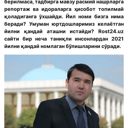
берилмаса, тадбирга мавзу расмий нашрларга
репортаж ва идораларга ҳисобот топилмай
қоладиганга ўхшайди. Йил номи бизга нима
беради? Умуман юртдошларимиз келаётган
йилни қандай аташни истайди? Rost24.uz
сайти бир неча таниқли инсонлардан 2021
йилни қандай номлаган бўлишларини сўради.