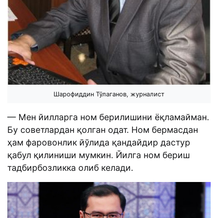
Шарофиддин Тўлаганов, журналист
— Мен йилларга ном берилишини ёқламайман.
Бу советлардан қолган одат. Ном бермасдан
ҳам фаровонлик йўлида қандайдир дастур
қабул қилиниши мумкин. Йилга ном бериш
тадбирбозликка олиб келади.