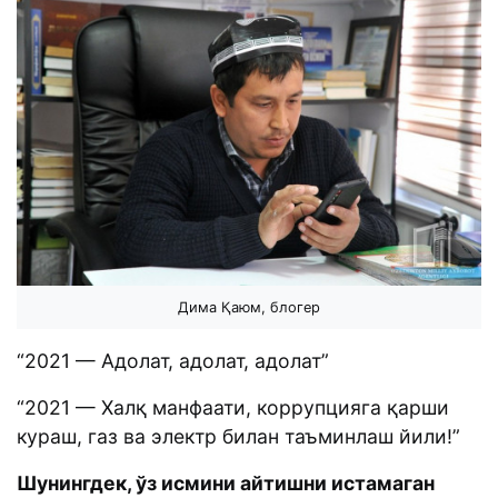
Дима Қаюм, блогер
“2021 — Адолат, адолат, адолат”
“2021 — Халқ манфаати, коррупцияга қарши
кураш, газ ва электр билан таъминлаш йили!”
Шунингдек, ўз исмини айтишни истамаган