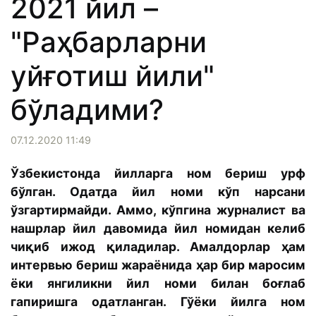
2021 йил –
"Раҳбарларни
уйғотиш йили"
бўладими?
07.12.2020 11:49
Ўзбекистонда йилларга ном бериш урф
бўлган. Одатда йил номи кўп нарсани
ўзгартирмайди. Аммо, кўпгина журналист ва
нашрлар йил давомида йил номидан келиб
чиқиб ижод қиладилар. Амалдорлар ҳам
интервью бериш жараёнида ҳар бир маросим
ёки янгиликни йил номи билан боғлаб
гапиришга одатланган. Гўёки йилга ном