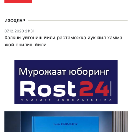
ИЗОҲЛАР
07.12.2020 21:31
Халкни уйгониш йили растаможка йук йил хамма
жой очилиш йили