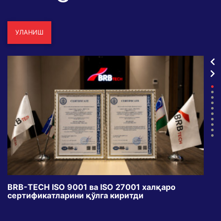
УЛАНИШ
BRB-TECH ISO 9001 ва ISO 27001 халқаро
«Бу
сертификатларини қўлга киритди
клуб