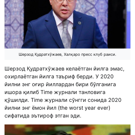
Шерзод Қудратхўжаев, Халқаро пресс клуб раиси.
Шерзод Қудратхўжаев келаётган йилга эмас,
охирлаётган йилга таъриф берди. У 2020
йилни энг оғир йиллардан бири бўлганига
ишора қилиб Time журнали танловига
қўшилди. Time журнали сўнгги сонида 2020
йилни энг ёмон йил (the worst year ever)
сифатида эътироф этган эди.