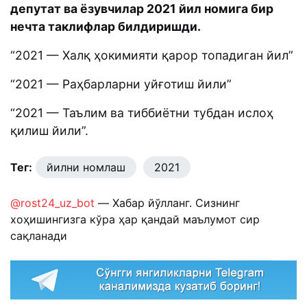
депутат ва ёзувчилар 2021 йил номига бир
нечта таклифлар билдиришди.
“2021 — Халқ ҳокимияти қарор топадиган йил”
“2021 — Раҳбарларни уйғотиш йили”
“2021 — Таълим ва тиббиётни тубдан ислоҳ
қилиш йили”.
Тег:
йилни номлаш
2021
@rost24_uz_bot
— Хабар йўлланг. Сизнинг
хоҳишингизга кўра ҳар қандай маълумот сир
сақланади