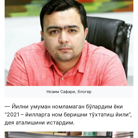
Нозим Сафари, блогер
— Йилни умуман номламаган бўлардим ёки
“2021 – йилларга ном беришни тўхтатиш йили”,
дея аталишини истардим.