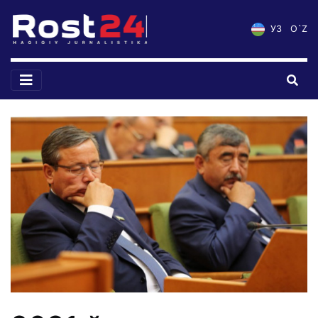
УЗ
O`Z