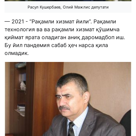
Расул Кушербаев, Олий Мажлис депутати
— 2021 - “Рақамли хизмат йили”. Рақамли
технология ва ва рақамли хизмат қўшимча
қиймат ярата оладиган аниқ даромадбоп иш.
Бу йил пандемия сабаб ҳеч нарса қила
олмадик.