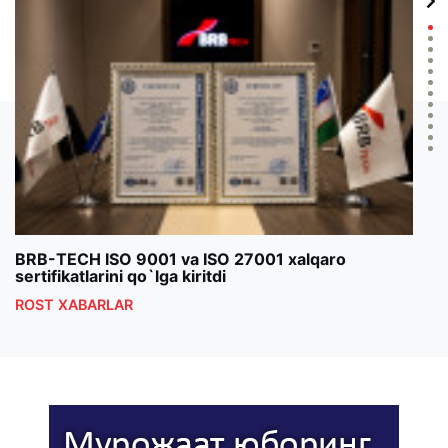
BRB-TECH ISO 9001 va ISO 27001 xalqaro
«Bun
sertifikatlarini qo`lga kiritdi
klub
ROST XABARLAR
ROS