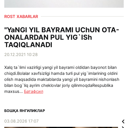
ROST XABARLAR
"YaNGI YIL BAYRAMI UChUN OTA-
ONALARDAN PUL YIG`ISh
TAQIQLANADI
20.12.2021 10:28
Xalq ta`limi vazirligi yangi yil bayrami oldidan bayonot bilan
chiqdi.Bolalar xavfsizligi hamda turli pul yig`imlarining oldini
olish maqsadida maktablarda yangi yil bayramini nishonlash
bilan bog`liq ayrim cheklovlar joriy qilinmoqdaRespublika
maxsus...
Батафсил
БОШҚА ЯНГИЛИКЛАР
03.08.2026 17:07
02.0