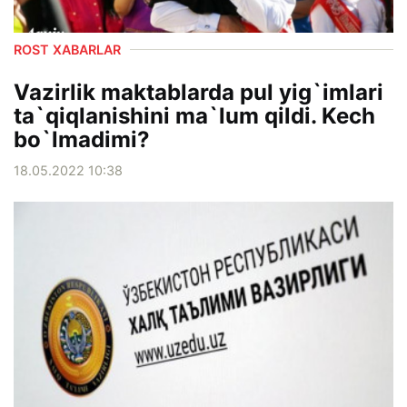
ROST XABARLAR
Vazirlik maktablarda pul yig`imlari
ta`qiqlanishini ma`lum qildi. Kech
bo`lmadimi?
18.05.2022 10:38