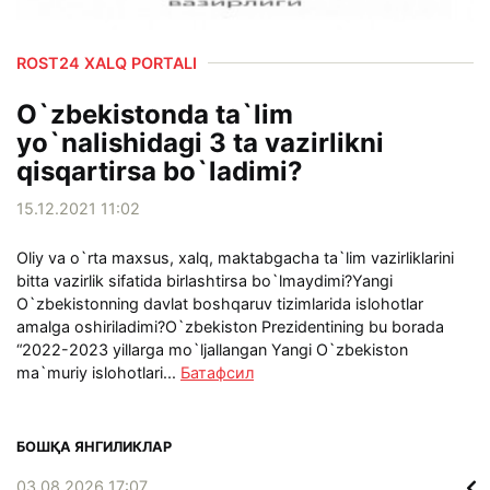
ROST24 XALQ PORTALI
O`zbekistonda ta`lim
yo`nalishidagi 3 ta vazirlikni
qisqartirsa bo`ladimi?
15.12.2021 11:02
Oliy va o`rta maxsus, xalq, maktabgacha ta`lim vazirliklarini
bitta vazirlik sifatida birlashtirsa bo`lmaydimi?Yangi
O`zbekistonning davlat boshqaruv tizimlarida islohotlar
amalga oshiriladimi?O`zbekiston Prezidentining bu borada
“2022-2023 yillarga mo`ljallangan Yangi O`zbekiston
ma`muriy islohotlari...
Батафсил
БОШҚА ЯНГИЛИКЛАР
03.08.2026 17:07
02.0