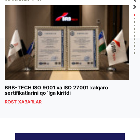
BRB-TECH ISO 9001 va ISO 27001 xalqaro
«Bun
sertifikatlarini qo`lga kiritdi
klub
ROST XABARLAR
ROS