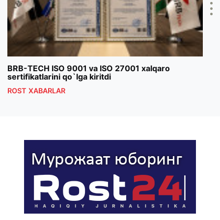
BRB-TECH ISO 9001 va ISO 27001 xalqaro
«Bun
sertifikatlarini qo`lga kiritdi
klub
ROST XABARLAR
ROS