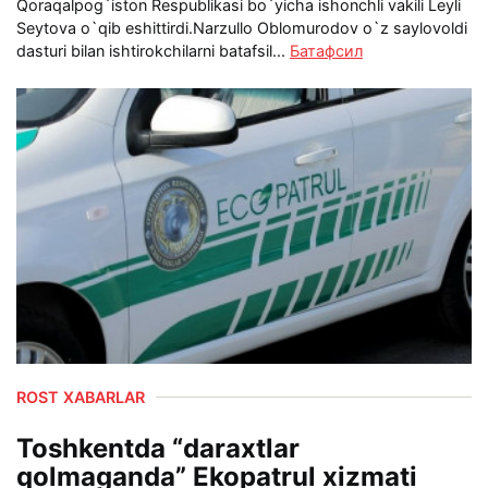
Qoraqalpog`iston Respublikasi bo`yicha ishonchli vakili Leyli
Seytova o`qib eshittirdi.Narzullo Oblomurodov o`z saylovoldi
dasturi bilan ishtirokchilarni batafsil...
Батафсил
ROST XABARLAR
Toshkentda “daraxtlar
qolmaganda” Ekopatrul xizmati