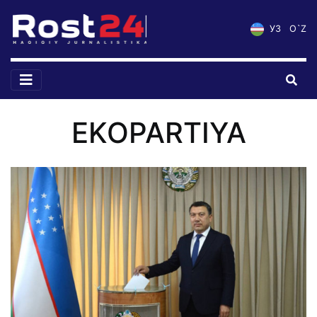
УЗ
O`Z
EKOPARTIYA