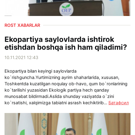
ROST XABARLAR
Ekopartiya saylovlarda ishtirok
etishdan boshqa ish ham qiladimi?
10.11.2021 12:43
Ekopartiya bilan keyingi saylovlarda
ko`rishguncha.Yurtimizning ayrim shaharlarida, xususan,
Toshkentda kuzatilgan noqulay ob-havo, qum bo`ronlarining
ko`tarilishi yuzasidan Ekologik partiya hech qanday
munosabat bildirmadi.Aslida shunday vaziyatda o`zini
ko`rsatishi, xalqimizga tabiatni asrash kechiktirib...
Батафсил