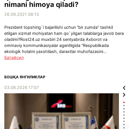
nimani himoya qiladi?
26.09.2021 08:13
Prezident topshirig`i bajarilishi uchun “bir zumda” tashkil
etilgan xizmat mohiyatan ham qo`yilgan talablarga javob bera
oladimi?Rost24.uz muxbiri 24 sentyabrda Axborot va
ommaviy kommunikasiyalar agentligida “Respublikada
ekologik holatni yaxshilash, daraxtlar muhofazasini...
Батафсил
БОШҚА ЯНГИЛИКЛАР
03.08.2026 17:07
02.0