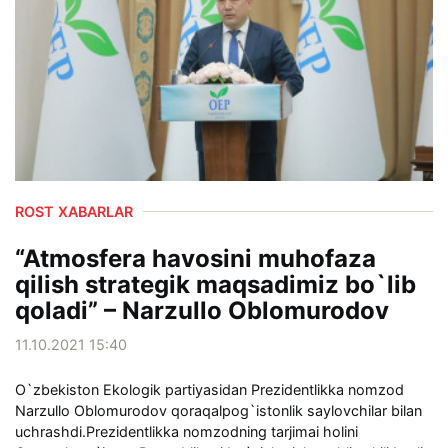
ROST XABARLAR
“Atmosfera havosini muhofaza
qilish strategik maqsadimiz bo`lib
qoladi” – Narzullo Oblomurodov
11.10.2021 15:40
O`zbekiston Ekologik partiyasidan Prezidentlikka nomzod
Narzullo Oblomurodov qoraqalpog`istonlik saylovchilar bilan
uchrashdi.Prezidentlikka nomzodning tarjimai holini