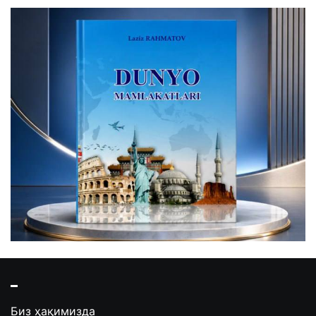
Биз ҳақимизда